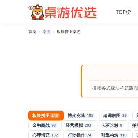
TOP榜
首页
›
桌游
›
板块拼图桌游
拼接各式板块构筑版
板块拼图
博奕竞速
猜词解图
243
185
29
金融商战
经营模拟
卡驱吃墩
拍
98
203
8
心理博弈
行动操作
引擎构筑
132
74
110