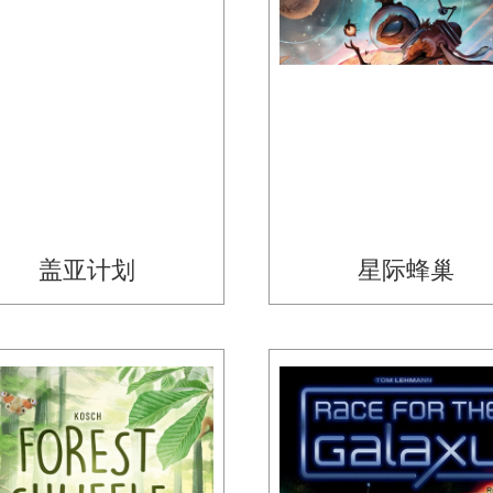
盖亚计划
星际蜂巢