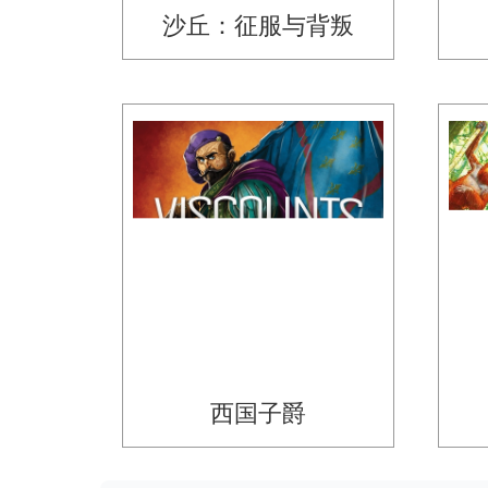
沙丘：征服与背叛
西国子爵