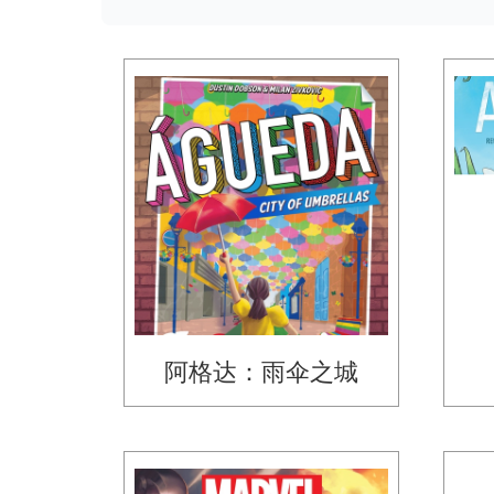
阿格达：雨伞之城