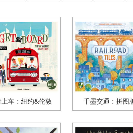
请上车：纽约&伦敦
千墨交通：拼图