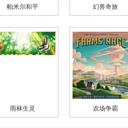
帕米尔和平
幻兽奇旅
雨林生灵
农场争霸