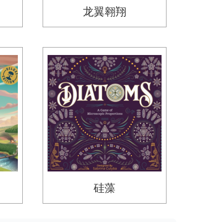
龙翼翱翔
硅藻