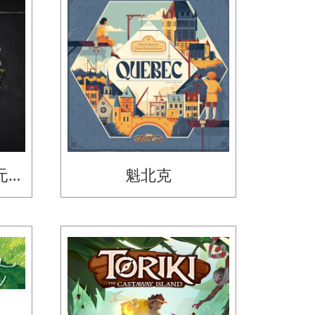
元…
魁北克