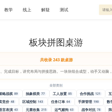
教学
线上
解疑
测试
板块拼图桌游
共收录 243 款桌游
图、完成目标，讲究布局与拼接思路。一块块组合成型，动手又动脑
全部类别
策略战棋
抽象棋类
工人放置
合作挑战
互
89
77
85
121
卖竞价
区域控制
任务订单
手牌管理
数
48
143
64
190
语言表演
元素收集
运气赌狗
战争对抗
阵
43
215
63
78