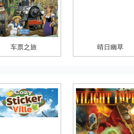
车票之旅
晴日幽草