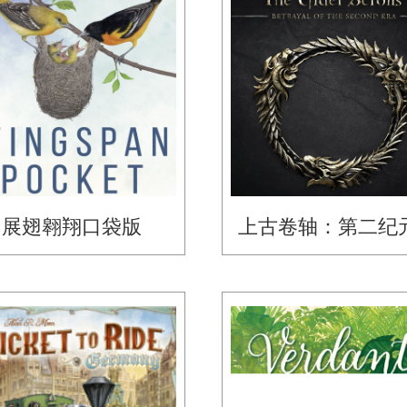
展翅翱翔口袋版
上古卷轴：第二纪