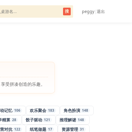
peggy
|
退出
搜
，享受拼凑创造的乐趣。
动记忆
欢乐聚会
角色扮演
106
183
148
学精算
骰子驱动
推理解谜
28
121
148
营对抗
纸笔做题
资源管理
122
17
31