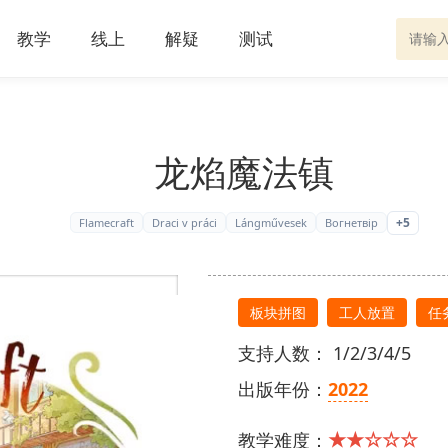
教学
线上
解疑
测试
龙焰魔法镇
+5
Flamecraft
Draci v práci
Lángművesek
Вогнетвір
板块拼图
工人放置
任
支持人数： 1/2/3/4/5
出版年份：
2022
★★☆☆☆
教学难度：