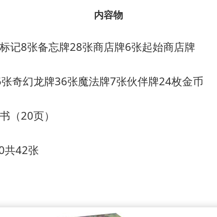
内容物
分标记
8张备忘牌
28张商店牌
6张起始商店牌
6张奇幻龙牌
36张魔法牌
7张伙伴牌
24枚金币
书（20页）
40共42张