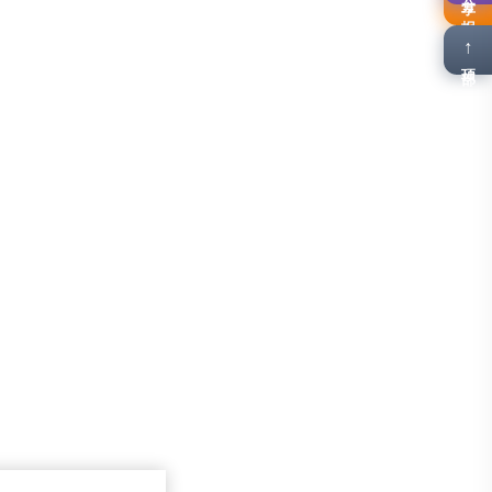
报名
↑
顶部