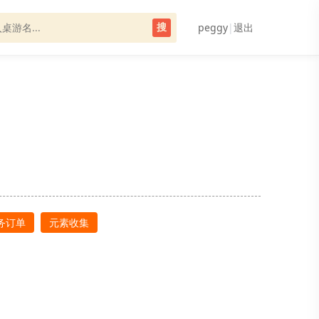
peggy
|
退出
搜
务订单
元素收集