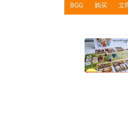
BGG
购买
立