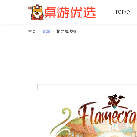
TOP榜
首页
›
桌游
›
龙焰魔法镇