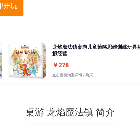
即开玩
龙焰魔法镇桌游儿童策略思维训练玩具
拟经营
￥278
点击查看淘宝详情 / 购买
桌游 龙焰魔法镇 简介