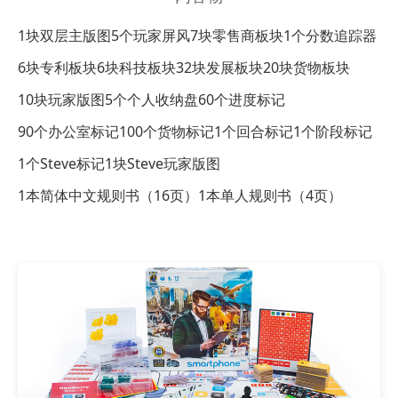
1块双层主版图
5个玩家屏风
7块零售商板块
1个分数追踪器
6块专利板块
6块科技板块
32块发展板块
20块货物板块
10块玩家版图
5个个人收纳盘
60个进度标记
90个办公室标记
100个货物标记
1个回合标记
1个阶段标记
1个Steve标记
1块Steve玩家版图
1本简体中文规则书（16页）
1本单人规则书（4页）