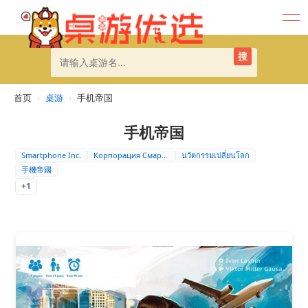
搜
首页
›
桌游
›
手机帝国
手机帝国
Smartphone Inc.
Корпорация Смартфо…
นวัตกรรมเปลี่ยนโลก
手機帝國
+1