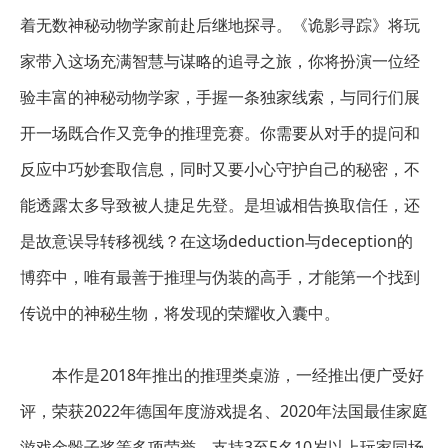
着无数神秘动物学家前赴后继地探寻。《诡影寻踪》将玩
家带入这场充满智慧与谋略的追寻之旅，你将扮演一位经
验丰富的神秘动物学家，手握一条独家线索，与同行们展
开一场既合作又竞争的推理竞赛。你需要从对手的提问和
反应中巧妙套取信息，同时又要小心守护自己的秘密，不
能透露太多导致被人捷足先登。是坦诚相告换取信任，还
是故意误导转移视线？在这场deduction与deception的
博弈中，唯有最善于推理与伪装的高手，才能第一个找到
传说中的神秘生物，将发现的荣耀收入囊中。
本作是2018年推出的推理类桌游，一经推出便广受好
评，荣获2022年德国年度游戏提名、2020年法国最佳家庭
游戏金骰子奖等多项荣誉，支持3至5名10岁以上玩家同场