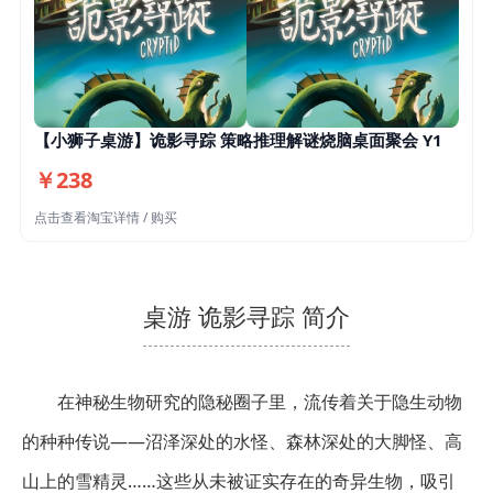
【小狮子桌游】诡影寻踪 策略推理解谜烧脑桌面聚会 Y1
￥238
点击查看淘宝详情 / 购买
桌游 诡影寻踪 简介
在神秘生物研究的隐秘圈子里，流传着关于隐生动物
的种种传说——沼泽深处的水怪、森林深处的大脚怪、高
山上的雪精灵……这些从未被证实存在的奇异生物，吸引