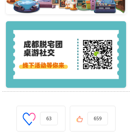
63
659