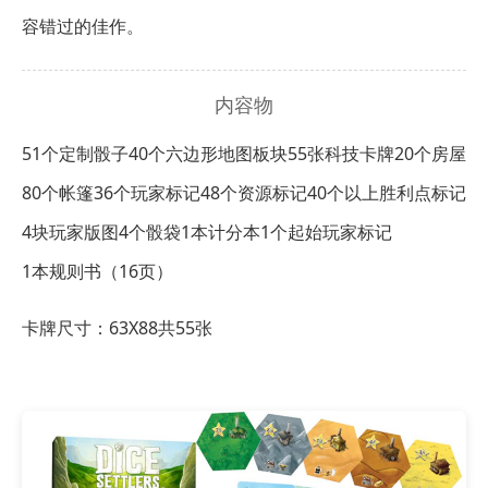
容错过的佳作。
内容物
51个定制骰子
40个六边形地图板块
55张科技卡牌
20个房屋
80个帐篷
36个玩家标记
48个资源标记
40个以上胜利点标记
4块玩家版图
4个骰袋
1本计分本
1个起始玩家标记
1本规则书（16页）
卡牌尺寸：63X88共55张