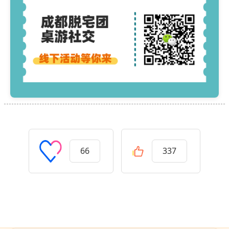
66
337