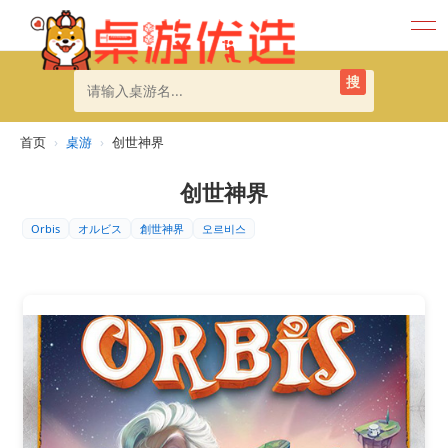
搜
首页
›
桌游
›
创世神界
创世神界
Orbis
オルビス
創世神界
오르비스