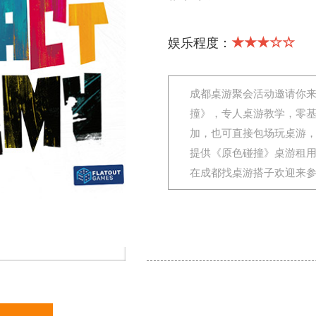
★★★☆☆
娱乐程度：
成都桌游聚会活动邀请你
撞》，专人桌游教学，零
加，也可直接包场玩桌游
提供《原色碰撞》桌游租
在成都找桌游搭子欢迎来