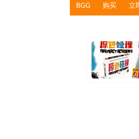
BGG
购买
立