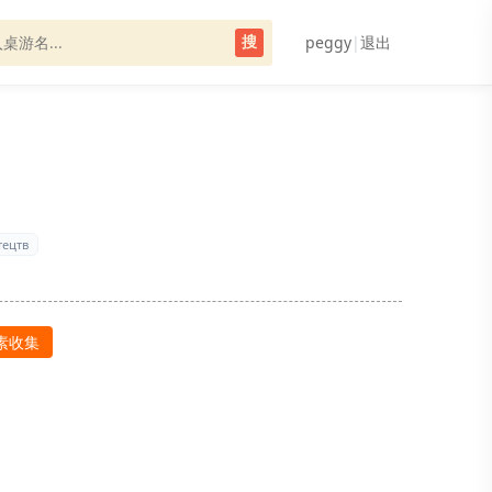
peggy
|
退出
搜
тецтв
素收集