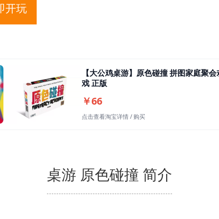
即开玩
【大公鸡桌游】原色碰撞 拼图家庭聚会
戏 正版
￥66
点击查看淘宝详情 / 购买
桌游 原色碰撞 简介