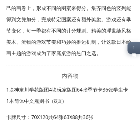
己的画卷上，形成不同的图案来得分。集齐同色的竖列能
得到文凭加分，完成特定图案还有额外奖励。游戏还有季
节变化，每一季都有不同的计分规则。精美的浮世绘风格
美术、流畅的游戏节奏和巧妙的推运机制，让这款日本绘
↑
画主题的游戏成为了家庭桌游的热门之选。
顶部
内容物
1块神奈川学苑版图
4块玩家版图
64张季节卡
36张学生卡
1本简体中文规则书（8页）
卡牌尺寸：70X120共64张
63X88共36张