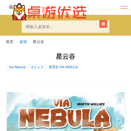
搜
首页
›
桌游
›
星云谷
星云谷
Via Nebula
ネビュラ
星雲谷 VIA NEBULA