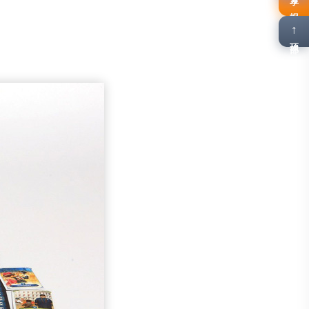
报名
↑
顶部