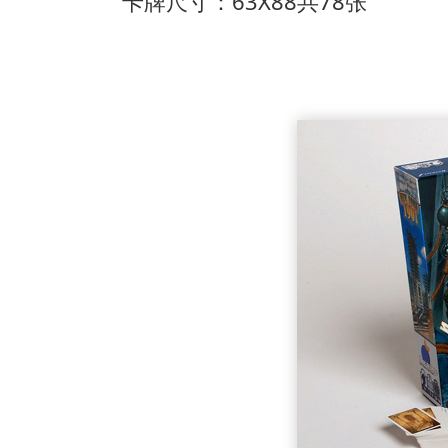
卡牌尺寸：63X88共78张