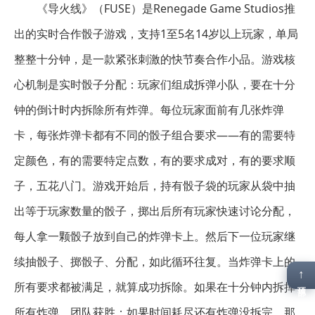
《导火线》（FUSE）是Renegade Game Studios推
出的实时合作骰子游戏，支持1至5名14岁以上玩家，单局
整整十分钟，是一款紧张刺激的快节奏合作小品。游戏核
心机制是实时骰子分配：玩家们组成拆弹小队，要在十分
钟的倒计时内拆除所有炸弹。每位玩家面前有几张炸弹
卡，每张炸弹卡都有不同的骰子组合要求——有的需要特
定颜色，有的需要特定点数，有的要求成对，有的要求顺
子，五花八门。游戏开始后，持有骰子袋的玩家从袋中抽
出等于玩家数量的骰子，掷出后所有玩家快速讨论分配，
每人拿一颗骰子放到自己的炸弹卡上。然后下一位玩家继
续抽骰子、掷骰子、分配，如此循环往复。当炸弹卡上的
↑
所有要求都被满足，就算成功拆除。如果在十分钟内拆掉
顶部
所有炸弹，团队获胜；如果时间耗尽还有炸弹没拆完，那