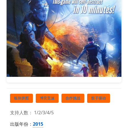
板块拼图
博奕竞速
合作挑战
骰子驱动
支持人数： 1/2/3/4/5
出版年份：
2015