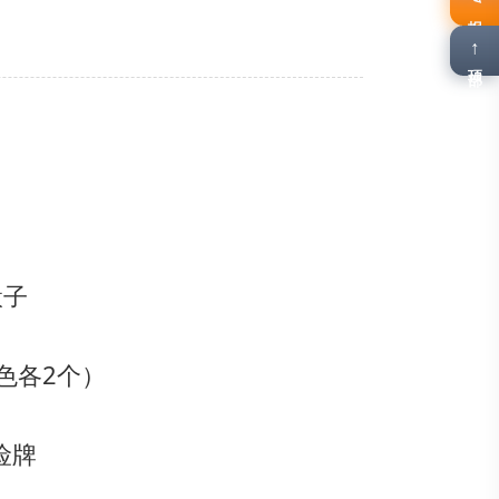
报名
↑
顶部
骰子
色各2个）
险牌