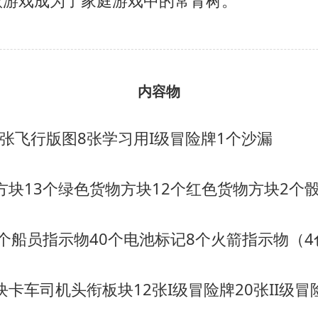
款游戏成为了家庭游戏中的常青树。
内容物
1张飞行版图
8张学习用I级冒险牌
1个沙漏
方块
13个绿色货物方块
12个红色货物方块
2个
2个船员指示物
40个电池标记
8个火箭指示物（4
块卡车司机头衔板块
12张I级冒险牌
20张II级冒