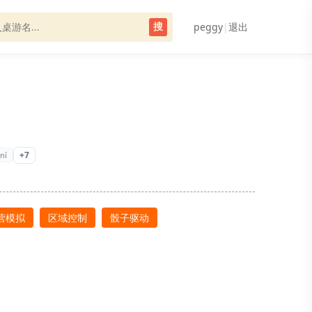
peggy
|
退出
搜
+7
ní
营模拟
区域控制
骰子驱动