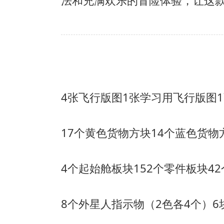
法和充满欢乐的冒险体验，让这
4张飞行版图
1张学习用飞行版图
17个黄色货物方块
14个蓝色货物
4个起始舱板块
152个零件板块
4
8个外星人指示物（2色各4个）
6