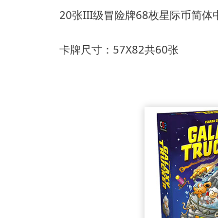
20张III级冒险牌
68枚星际币
简体
卡牌尺寸：57X82共60张