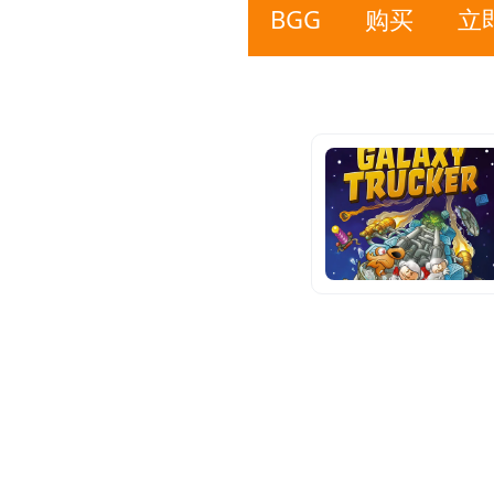
BGG
购买
立