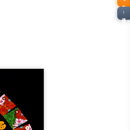
报名
↑
顶部