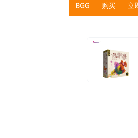
BGG
购买
立