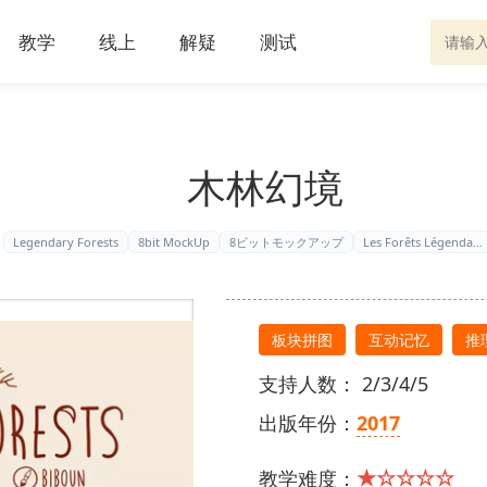
教学
线上
解疑
测试
木林幻境
Legendary Forests
8bit MockUp
8ビットモックアップ
Les Forêts Légenda…
板块拼图
互动记忆
推
支持人数： 2/3/4/5
出版年份：
2017
★☆☆☆☆
教学难度：