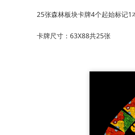
25张森林板块卡牌
4个起始标记
1
卡牌尺寸：63X88共25张