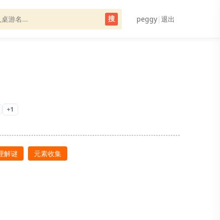
peggy
|
退出
搜
+1
理解谜
元素收集