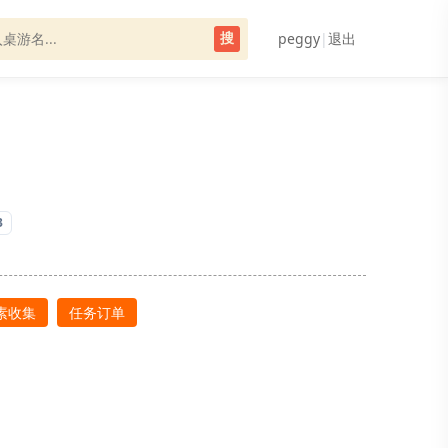
peggy
|
退出
搜
3
素收集
任务订单