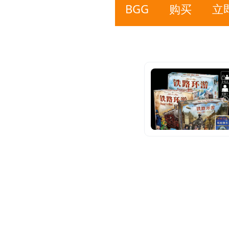
BGG
购买
立