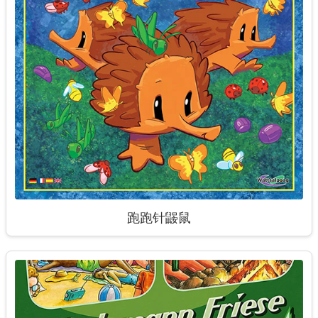
跑跑针鼹鼠