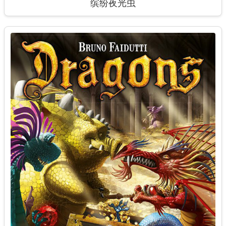
缤纷夜光虫