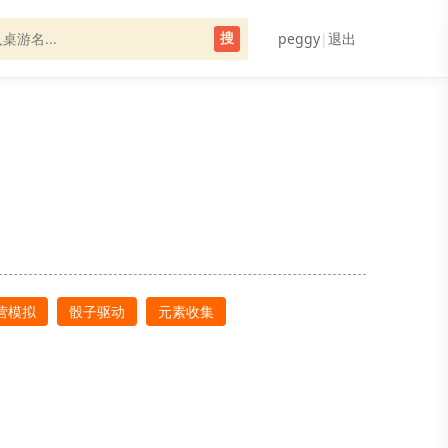
peggy
|
退出
搜
营模拟
骰子驱动
元素收集