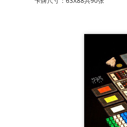
卡牌尺寸：63X88共90张