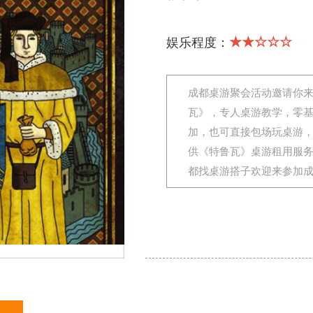
★★☆☆☆
娱乐程度：
成都桌游聚会活动邀请你
瓦》，专人桌游教学，零
加，也可直接包场玩桌游
供《特鲁瓦》桌游租用服
都找桌游搭子欢迎来参加