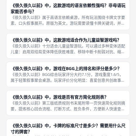
卡牌池进一步扩充，可以创造温馨童话、暗黑黑童话、海洋冒险、
《很久很久以前》中，这款游戏的语言依赖性强吗？非母语玩
骑士传说
家能否参与？
《很久很久以前》属于高语言依赖桌游，所有玩法围绕卡牌文字要
素、口头叙事展开。原版为英文，游玩需要读懂卡牌关键词，并且
能够口头组织连贯故事。非母语玩家如果英文水平有限，建议选择
中文汉化版本，降低阅读门槛。 单纯看懂卡牌文字只是基础，还
《很久很久以前》中，这款游戏适合作为儿童益智游戏吗？
需要实时
《很久很久以前》十分适合儿童益智游玩。可以通过多种变体适配
儿童：启用双结局变体降低获胜难度、移除中断卡削弱对抗、缩短
对局时长。游戏需要孩子组织语言、编织连贯故事，有效锻炼口头
表达、想象力、逻辑思维。 官方建议游玩年龄8周岁以上，低龄儿
《很久很久以前》中，游戏在BGG上的排名和评分是多少？
童可以
《很久很久以前》BGG综合玩家评分大约7.1分，游戏重度1.6/5，
属于轻策叙事聚会桌游。玩家评价分化明显：喜爱创意共创故事、
欢乐聚会氛围的玩家给出高分；偏好数值运算、深度策略对抗的玩
家会认为随机性偏高、策略上限有限。 这款游戏是叙事类桌游
《很久很久以前》中，游戏是否有官方简化规则表？
《很久很久以前》第三版纸质规则书末尾附带一页快速简化规则摘
要，提炼核心回合流程、打断方式、胜负条件，方便新人快速查
阅。同时Atlas Games官方网站开放完整规则PDF下载，文档内包
含独立精简规则板块，可以直接打印作为开局参考表。 聚会开
《很久很久以前》中，卡牌的标准尺寸是多少？需要用什么尺
寸的牌套？