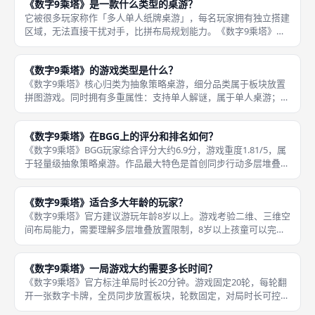
《数字9乘塔》是一款什么类型的桌游？
升。没有手牌
它被很多玩家称作「多人单人纸牌桌游」，每名玩家拥有独立搭建
区域，无法直接干扰对手，比拼布局规划能力。《数字9乘塔》属
于同步行动板块放置抽象策略桌游，核心玩法是所有玩家同时拿到
相同数字板块，各自独立搭建立体结构。 游戏摒弃复杂文字、随
《数字9乘塔》的游戏类型是什么？
机特效，
《数字9乘塔》核心归类为抽象策略桌游，细分品类属于板块放置
拼图游戏。同时拥有多重属性：支持单人解谜，属于单人桌游；规
则简单、对抗温和，属于家庭桌游；全员同步行动，也常被划分同
步行动类桌游。 游戏没有剧情、卡牌特效、资源交易，胜负完全
《数字9乘塔》在BGG上的评分和排名如何？
依靠空间
《数字9乘塔》BGG玩家综合评分大约6.9分，游戏重度1.81/5，属
于轻量级抽象策略桌游。作品最大特色是首创同步行动多层堆叠板
块机制，在板块放置大类桌游里拥有独特定位。 BGG游戏编号
208，可以检索规则文件、各类民间变体、线上游玩渠道。
《数字9乘塔》适合多大年龄的玩家？
《数字9乘塔》官方建议游玩年龄8岁以上。游戏考验二维、三维空
间布局能力，需要理解多层堆叠放置限制，8岁以上孩童可以完整
读懂全部规则。6至7岁低龄儿童游玩时，可以移除高层堆叠规则，
只在底层摆放板块，降低难度。 游戏无文字阅读压力，语言依赖
《数字9乘塔》一局游戏大约需要多长时间？
性极
《数字9乘塔》官方标注单局时长20分钟。游戏固定20轮，每轮翻
开一张数字卡牌，全员同步放置板块，轮数固定，对局时长可控。
新手不熟悉板块轮廓，反复尝试摆放位置，对局容易接近30分钟。