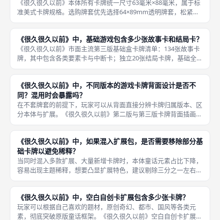
《很久很久以前》本体所有卡牌统一尺寸63毫米×88毫米，属于标
准美式卡牌规格。选购牌套优先选择64×89mm透明牌套，松紧适
配，能够完整保护卡牌，方便跨版本、搭配扩展混玩遮蔽背面图
案。 基础盒合计154张卡牌，后续每套扩展增加55张卡牌，采
《很久很久以前》中，基础游戏包含多少张故事卡和结局卡？
《很久很久以前》市面主流第三版基础盒卡牌清单：134张故事卡
牌，其中包含各类要素卡与中断卡；独立20张结局卡牌，基础全套
卡牌总数154张。第二版卡牌数量略有出入，不建议直接和第三版
卡牌无防护混洗。 故事卡牌涵盖五大类别，分配均衡，保证各类
《很久很久以前》中，不同版本的游戏卡牌背面设计是否不
打
同？混用时会暴露吗？
在不套牌套的前提下，玩家可以从背面直接分辨卡牌归属版本、区
分本体与扩展。《很久很久以前》第二版与第三版卡牌背面插画、
边框样式完全不同；本体卡牌和部分早期扩展《黑暗传说》背面图
案同样存在差异。 一旦能够区分卡牌类型，玩家可以预判抽到卡
《很久很久以前》中，如果混入扩展包，是否需要移除部分基
牌的大致
础卡牌以避免稀释？
当同时混入多款扩展、大量新增卡牌时，本体童话元素占比下降，
容易出现主题稀释，想要凸显扩展特色，建议剔除三分之一左右基
础故事卡牌。《很久很久以前》如果只加入单套扩展、少量卡牌，
不需要移除基础卡牌，可以直接混合洗入。 推荐玩法：如果主打
《很久很久以前》中，空白自创卡扩展包含多少张卡牌？
某一套扩
玩家可以根据自己喜欢的题材，原创奇幻、都市、国风等各类元
素，彻底突破原版童话框架。《很久很久以前》空白自创卡扩展官