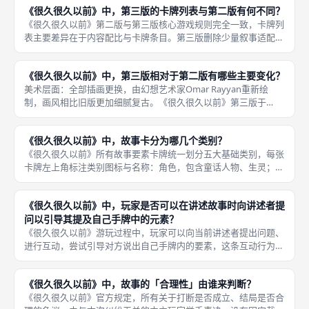
《很久很久以前》中，第三版的卡牌列表与第二版有何不同？
《很久很久以前》第二版与第三版核心游戏规则完全一致，卡牌列
表主要差异在于内容配比与卡牌条目。第三版删除少量叙事适配性
较差、强度失衡的旧卡牌，设计加入全新童话要素卡牌，微调角
色、地点、事件、物品、状态五大类卡牌数量比例。 类别划分、
《很久很久以前》中，第三版相对于第二版有哪些主要变化？
中断卡运作
美术层面：全部插画更换，由幻想艺术家Omar Rayyan重新绘
制，画风相比旧版更加细腻复古。《很久很久以前》第三版于
2012年发行，对比第二版改动十分清晰。 内容层面：修订卡牌清
单，删减部分不合理卡牌，新增若干新要素卡牌，优化整体平衡
《很久很久以前》中，故事卡分为哪几个类别？
性。
《很久很久以前》所有故事要素卡牌统一划分五大基础类别，每张
卡牌左上角标注类别图标与名称：角色，包含童话人物、生灵；地
点，各类场景、地域；物品，道具、法器、宝物；事件，各类行
动、遭遇、变故；状态，形容人物、场景的特质与情绪。中断卡同
《很久很久以前》中，玩家是否可以在讲述故事时向讲述者提
样对应五大
问以引导其提及自己手牌中的元素？
《很久很久以前》游玩过程中，玩家可以向当前讲述者提出问题、
进行互动，尝试引导对方说出自己手牌内的要素，这条互动行为没
有被规则禁止。但是核心限制：讲述者拥有完全自主创作故事的权
利，可以选择顺着提问回应，也可以刻意避开相关元素。 提问引
《很久很久以前》中，故事的「合理性」由谁来判断？
诱属于合
《很久很久以前》官方规定，所有关于打断是否成立、结局是否合