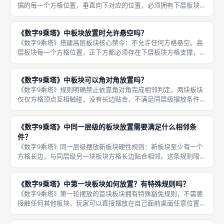
据的每一个方格位置，垂直向下对应的位置，必须拥有下层板块实
体方格。下层板块之间的空隙、0号板块自带的镂空，都属于空
格，上方不能摆放任何高层板块。 不能跨越下层空洞搭建，所以
《数字9乘塔》中板块放置时允许悬空吗？
底层布局需
《数字9乘塔》搭建高层板块核心禁令：不允许任何方格悬空。高
层板块每一个方格位置，正下方都必须存在下层板块方格支撑，不
能向外探出、不能架在下层空隙之上。 这条规则极大提升搭建难
度，玩家铺设底层时，需要尽量减少空洞，空洞位置永远无法被上
《数字9乘塔》中板块可以角对角放置吗？
层板块覆
《数字9乘塔》规则明确禁止依靠角对角完成相邻判定。两块板块
仅仅方格顶点互相触碰，没有长边贴合，不满足同层级摆放条件。
只有板块方格边互相紧贴，才算合法相邻。 很多新手容易混淆这
条规则，零散摆放板块，导致后续无法继续拓展。底层板块必须连
《数字9乘塔》中同一层级的板块放置需要满足什么相邻条
成连通整
件？
《数字9乘塔》同一层级摆放新板块硬性规则：新板块至少有一个
方格长边，与同层级另一块板块方格长边贴合相邻。这条规则限制
板块零散分散摆放，逼迫玩家搭建连续连片的结构，只有连片完整
结构才有机会向上搭建高层。 仅仅角落碰角落不能算作有效相
《数字9乘塔》中第一块板块如何放置？有特殊规则吗？
邻，判定摆
《数字9乘塔》第一轮摆放的首块板块拥有特殊豁免规则，不需要
接触任何其他板块，玩家可以直接摆放在自己面前桌面任意位置，
作为整套搭建结构的起点。首块板块可以自由旋转、镜像摆放。
从第二轮开始，同层级新板块必须与同层级已有板块至少一条边相