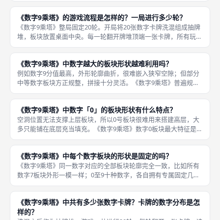
池，拿取一块和卡牌数字相同的板块，随后在自己面前的区域内摆
《数字9乘塔》的游戏流程是怎样的？一局进行多少轮？
放板块。全
《数字9乘塔》整局固定20轮。开局将20张数字卡牌洗混组成抽牌
堆，板块放置桌面中央。每一轮翻开牌堆顶端一张卡牌，所有玩家
同时拿取对应数字板块，按照规则摆放在自己的搭建区域内。 全
部20张卡牌翻开、所有玩家完成板块摆放之后，游戏立刻进入计分
《数字9乘塔》中数字越大的板块形状越难利用吗？
阶
例如数字9分值最高，外形轮廓曲折，很难嵌入狭窄空隙；但部分
中等数字板块方正规整，拼接十分灵活。《数字9乘塔》普遍规
律：数字数值偏大的板块凹凸结构更复杂，拼接适配难度更高；但
这不是硬性规则，不能一概而论。 数值高低只决定计分倍率，和
《数字9乘塔》中数字「0」的板块形状有什么特点？
板块方格数
空洞位置无法支撑上层板块，所以0号板块很难用来搭建高层，大
多只能铺在底层充当填充。《数字9乘塔》数字0板块最大特征是板
块中间存在镂空空洞，属于唯一自带空缺的数字板块。 0板块分值
为0，就算成功摆上第一层，得分依旧很低，通常被视作功能性干
《数字9乘塔》中每个数字板块的形状是固定的吗？
扰板
《数字9乘塔》同一数字对应的全部板块轮廓完全一致，比如所有
数字7板块外形一模一样；0至9十种数字，各自拥有专属固定几何
造型，不存在同数字多种外形的情况。板块仅允许旋转、镜像翻转
摆放，不能改变自身轮廓。 板块方格数量、凹凸结构全部固定，
《数字9乘塔》中共有多少张数字卡牌？卡牌的数字分布是怎
也是游
样的？