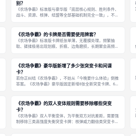
别？
《农场争霸》标准版与豪华版「底层核心规则、胜利条件、
战斗、资源、核弹、结盟等全部基础机制完全一致」，不存
在规则改动；二者唯一规则层面区别仅为拓展内容：豪华版
解锁兔子种族专属天赋规则、新增14张拓展突变与间谍卡的
使用规则、开放5人对局人数规则
《农场争霸》的卡牌是否需要使用牌套？
《农场争霸》标准版卡牌纸张单薄，无覆膜处理，频繁抽
5
取、搓揉极易出现划痕、折痕、边角磨损，长期聚会高频使
用强烈建议加装标准尺寸牌套；豪华版卡牌做了加厚覆膜工
艺，纸张硬度提升，日常居家休闲游玩不用牌套也可以正常
长期使用；线下桌游聚会多人高频轮换
《农场争霸》豪华版新增了多少张突变卡和间谍
卡？
若你正纠结《农场争霸》，不妨从「今晚要什么体验」倒推
答案。《农场争霸》豪华版固定新增8张全新突变卡牌、6张
全新间谍卡牌，两类拓展卡牌合计14张；新增突变卡覆盖机
动、核弹、防御、资源四类全新天赋，新增间谍卡新增群体
干扰、群体偷分大范围效果，卡
《农场争霸》的双人变体规则需要移除哪些突变
卡？
《农场争霸》双人平衡变体，为平衡双方对抗差距，需要强
制移除三类高强度失衡突变卡牌：核弹威力翻倍类突变卡、
高额间谍偷分掠夺类突变卡、瞬间占领空白地块类突变卡，
三类卡牌在双人对局里容易造成单方面快速碾压；保留兵力