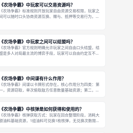
《农场争霸》中玩家可以交易资源吗？
《农场争霸》标准规则开放玩家自由资源交易权限，玩家之
间可以随时口头协商资源互换、赠与、抵押等交易行为，没
有官方固定资源兑换比例，粮食、钢材、油料之间的交换价
值，完全由交易双方自愿协商敲定，规则不限制交易次数、
交易数量，也不会干预交易内容，弱
《农场争霸》中玩家之间可以结盟吗？
《农场争霸》官方规则明确允许玩家之间自由口头结盟，结
盟是多人对局最主流的博弈手段，玩家可以自由约定互不进
攻、联手围攻第三方、资源互助等盟约内容，游戏没有书面
盟约卡牌、强制绑定机制，所有结盟内容全部依靠玩家口头
约定，全程自由协商结盟条件。结盟
《农场争霸》中间谍有什么作用？
《农场争霸》间谍以卡牌形式存在，核心作用分为四类：第
一，资源窃取，单次偷取敌方任意数量基础资源；第二，分
数掠夺，直接扣除敌方胜利点，转移至自身账户；第三，地
块封锁，短时间锁定敌方地块，让目标地块一回合无法产出
资源；第四，计划干扰，强制作废敌
《农场争霸》中核弹是如何获得和使用的？
《农场争霸》核弹获取方式：玩家在回合整理阶段，消耗大
额油料基础资源，1组油料可兑换1枚核弹，无兑换次数限
制，只要油料充足就能不断囤积核弹；核弹使用规则：任意
玩家的任意回合，可随时宣布投放核弹，选定版图任意一块