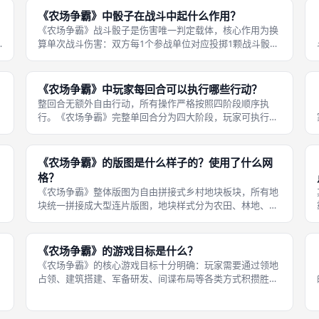
限，属于特殊附加限制，并非全局通用硬性
《农场争霸》中骰子在战斗中起什么作用？
《农场争霸》战斗骰子是伤害唯一判定载体，核心作用为换
算单次战斗伤害：双方每1个参战单位对应投掷1颗战斗骰
子，骰子投出的点数就是本次己方打出的总伤害数值，玩家
可以自由把伤害分配给敌方任意参战单位，用来削减敌方血
量；军械库建筑可以永久为己方所有
《农场争霸》中玩家每回合可以执行哪些行动？
整回合无额外自由行动，所有操作严格按照四阶段顺序执
行。《农场争霸》完整单回合分为四大阶段，玩家可执行对
应行动：第一阶段准备阶段，清除领地骚乱标记，谷仓自动
刷新新增兽群兵力；第二阶段兽群行动阶段，己方每一支兽
群二选一执行行动，要么向相邻六边形
《农场争霸》的版图是什么样子的？使用了什么网
格？
《农场争霸》整体版图为自由拼接式乡村地块板块，所有地
块统一拼接成大型连片版图，地块样式分为农田、林地、牧
场、工业区四类资源地块，搭配人类据点、河流、村镇等特
殊地块；版图全程使用正六边形蜂窝网格布局，完全复刻
《卡坦岛》经典六边形网格结构，每个
《农场争霸》的游戏目标是什么？
《农场争霸》的核心游戏目标十分明确：玩家需要通过领地
占领、建筑搭建、军备研发、间谍布局等各类方式积攒胜利
点，「率先攒满10点胜利点」的玩家立刻获胜，成为整片乡
村的唯一统治者；没有固定回合限制，属于竞速抢分类对