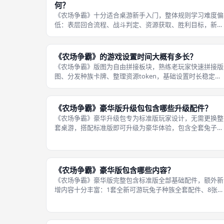
何？
《农场争霸》十分适合桌游新手入门，整体规则学习难度偏
低：表层回合流程、战斗判定、资源获取、胜利目标，新手
10分钟讲解就能听懂基础玩法，单局体验一轮后即可独立游
玩；规则没有复杂嵌套公式、海量行动分支，框架简洁直
白；同时高阶结盟拉扯、种族搭配、
《农场争霸》的游戏设置时间大概有多长？
《农场争霸》版图为自由拼接板块，熟练老玩家快速拼接版
图、分发种族卡牌、整理资源token，基础设置时长稳定在
至10分钟；新手不熟悉版图拼接、卡牌分类，完整开局设置
需要10至18分钟；豪华版5人满配对局配件更多，整理分发
耗时小幅增加，最长不
《农场争霸》豪华版升级包包含哪些升级配件？
《农场争霸》豪华升级包专为标准版玩家设计，无需更换整
套桌游，搭配标准版即可升级为豪华体验，包含全套兔子种
族游玩配件、8张新增突变卡+6张新增间谍卡、实木制作人
类工人/胜利点/核弹/骚乱立体token、金属玩家标记币、卡
牌收纳插盒、帆布便携骰
《农场争霸》豪华版包含哪些内容？
《农场争霸》豪华版完整包含标准版全部基础配件，额外新
增内容十分丰富：1套全新可游玩兔子种族全套配件、8张新
增突变卡牌、6张新增间谍卡牌，合计14张拓展卡牌；全套
木质人形、胜利点、核弹、骚乱立体token、金属当前玩家
纪念币；卡牌专用收纳卡盒