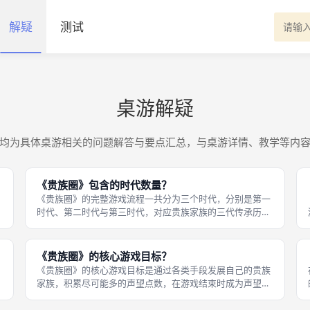
解疑
测试
桌游解疑
均为具体桌游相关的问题解答与要点汇总，与桌游详情、教学等内
《贵族圈》包含的时代数量？
《贵族圈》的完整游戏流程一共分为三个时代，分别是第一
时代、第二时代与第三时代，对应贵族家族的三代传承历
程。每个时代都有独立的角色卡牌库，随着时代推进，角色
程
的能力会越来越强，可选的发展路线也更加丰富，游戏的策
略深度逐步提升。 第一时代是家族的
《贵族圈》的核心游戏目标？
《贵族圈》的核心游戏目标是通过各类手段发展自己的贵族
家族，积累尽可能多的声望点数，在游戏结束时成为声望最
高的家族，也就是整个欧洲最具权势与名望的贵族世家。声
望点数是衡量家族地位的唯一标准，也是最终结算胜负的唯