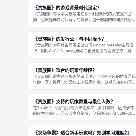
玩家激活角色时选择一条执行，不同
《贵族圈》的游戏背景时代设定？
《贵族圈》的故事背景设定在欧洲封建时代的文艺复兴初
期，也就是理性时代萌芽的阶段，这一时期的欧洲贵族势力
正在经历新旧交替，家族的兴衰更迭十分频繁，也充满了权
谋、战争与联姻的故事，为游戏的核心玩法提供了完美的主
题土壤。在这个时代背景下，贵族家族
《贵族圈》的发行公司与不同版本？
《贵族圈》的原版由丹麦桌游公司Among Meeples主导发
行，同时GaGa Games也参与了部分地区的发行工作，游戏
最初通过众筹方式推出，于2015年正式面向全球市场发售
游戏的官方中文版由MYBG Co., Ltd.代理引进发行，这
《贵族圈》适合的玩家年龄段？
《贵族圈》的主题与规则复杂度决定了它有对应的推荐游玩
年龄，官方推荐12岁及以上的玩家体验。游戏的核心内容围
绕贵族家族的联姻、战争、权谋展开，没有不适宜低龄玩家
的内容，但规则体系包含多层逻辑，需要玩家具备一定的理
解能力和逻辑思维能力，低龄儿童
《贵族圈》支持的玩家数量与最佳人数？
在3人局中，玩家之间的合纵连横空间相对有限，区域争夺
的压力会偏小，游戏节奏会稍快，但策略深度和互动乐趣会
有一定程度的削弱；5人局则会让场上局势更加复杂，家族
联姻的选择更多，省份争夺也会更加激烈，但游戏时长会相
应拉长，且每名玩家的回合等待时间
《农场争霸》适合新手玩家吗？规则学习难度如