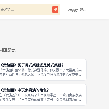
peggy
|
退出
搜
容相互配合。
《贵族圈》属于德式桌游还是美式桌游？
《贵族圈》整体偏向德式桌游范畴，但又融合了大量美式桌
游的互动性与主题代入感，不能简单归为纯粹的德式或美式
作品。从核心框架来看，它具备德式桌游的典型特征：以资
源管理、策略规划、效率优化为核心，玩家的主要精力放在
家族发展的规划上，有明确的最优解
《贵族圈》中玩家扮演的角色？
在《贵族圈》中，玩家将以上帝视角掌控一个欧洲贵族家族
的整体发展，相当于家族的最高决策者，负责规划家族的所
有重大事务。你不需要扮演单个的贵族角色，而是统筹整个
家族的资源、人脉与发展方向，决定家族是侧重军事扩张、