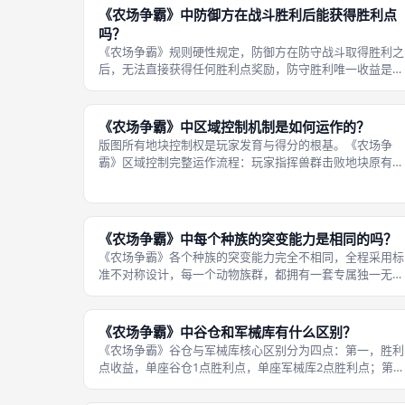
《农场争霸》中防御方在战斗胜利后能获得胜利点
吗？
《农场争霸》规则硬性规定，防御方在防守战斗取得胜利之
后，无法直接获得任何胜利点奖励，防守胜利唯一收益是保
住当前地块控制权、保全地块内建筑与兵力，没有额外加
分、资源奖励；所有胜利点只能依靠建造建筑、占领核心领
地、核弹排名、间谍偷分这四类常规渠
《农场争霸》中区域控制机制是如何运作的？
版图所有地块控制权是玩家发育与得分的根基。《农场争
霸》区域控制完整运作流程：玩家指挥兽群击败地块原有守
军，即可永久获得该六边形地块控制权；拥有控制权后，该
地块可以摆放谷仓、军械库等建筑，每回合匹配骰子稳定产
出对应资源，地块上建筑的胜利点永久
《农场争霸》中每个种族的突变能力是相同的吗？
《农场争霸》各个种族的突变能力完全不相同，全程采用标
准不对称设计，每一个动物族群，都拥有一套专属独一无二
的突变天赋，没有重复效果，有的种族擅长兵力量产扩张，
有的种族核弹威力翻倍，有的种族间谍效果强化，有的种族
天生战斗减伤，天赋差异直接决定种
《农场争霸》中谷仓和军械库有什么区别？
《农场争霸》谷仓与军械库核心区别分为四点：第一，胜利
点收益，单座谷仓1点胜利点，单座军械库2点胜利点；第
二，功能定位，谷仓偏向发育补给，军械库偏向战斗强化；
第三，专属效果，谷仓每回合自动生成1支新兽群，持续补