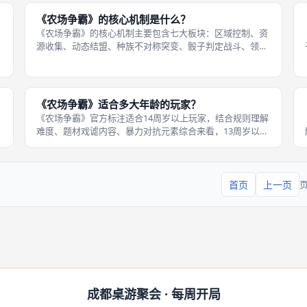
局，玩家可以选择稳健发育慢慢攒分
《农场争霸》的核心机制是什么？
《农场争霸》的核心机制主要包含七大板块：区域控制、资
源收集、动态结盟、种族不对称突变、骰子判定战斗、领土
扩张、核弹定点清除，其中区域控制与动态结盟是最核心两
大机制，资源收集是发育基础，突变与核弹是玩法差异化关
键，战斗是领地争夺的主要手段。玩
《农场争霸》适合多大年龄的玩家？
《农场争霸》官方标注适合14周岁以上玩家，结合规则理解
难度、题材戏谑内容、暴力对抗元素综合来看，13周岁以上
青少年就可以正常上手游玩；12周岁及以下孩童很难理解结
盟博弈、核弹策略、区域控制等复杂玩法，不建议低龄儿童
游玩。游戏包含战争、核打击
首页
上一页
成都桌游聚会 · 每周开局