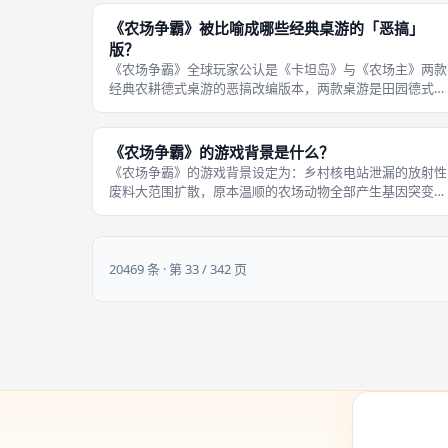
外结算环节，不管其他玩家进度如何，10胜利点是唯一硬性
获胜门槛，对局没有回合上限，
《农场争霸》被比喻成哪些经典桌游的「恶搞」
版？
《农场争霸》全球玩家公认是《卡坦岛》与《农场主》两款
经典农耕德式桌游的恶搞改编版本，两款桌游是田园德式桌
游标杆，前者主打六边形版图资源收集、地块争夺，后者主
打农场经营养成，而《农场争霸》照搬二者基础框架，把平
和经营替换成战争、核爆、族群厮杀
《农场争霸》的游戏背景是什么？
《农场争霸》的游戏背景设定为：乡村核电站泄漏的放射性
废料大范围扩散，原本温顺的农场动物全部产生基因突变，
快速觉醒独立智慧与超强战斗力，动物族群不再甘愿被人类
圈养奴役，先是联手驱逐、打压当地人类，随后各个变异动
物族群野心膨胀，为争夺整片乡村土
20469 条 · 第 33 / 342 页