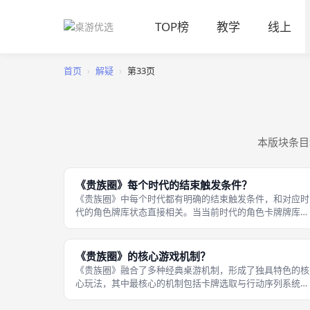
TOP榜
教学
线上
首页
›
解疑
›
第33页
本版块条目
《贵族圈》每个时代的结束触发条件？
《贵族圈》中每个时代都有明确的结束触发条件，和对应时
代的角色牌库状态直接相关。当当前时代的角色卡牌牌库被
全部抽完时，该时代就会进入结束流程，在完成当前回合的
所有结算后，正式进入时代更替阶段。 具体来说，游戏过
中玩家会通过各种方式抽取角色牌
《贵族圈》的核心游戏机制？
《贵族圈》融合了多种经典桌游机制，形成了独具特色的核
心玩法，其中最核心的机制包括卡牌选取与行动序列系统、
区域控制、家族传承与资源管理四大类。卡牌选取与行动序
列是游戏的基础运作逻辑：每张角色卡都有四条行动序列，