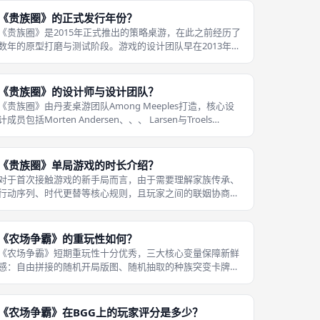
经济积累还是宗教声望，安排家族成
《贵族圈》的正式发行年份？
《贵族圈》是2015年正式推出的策略桌游，在此之前经历了
数年的原型打磨与测试阶段。游戏的设计团队早在2013年前
后就完成了核心机制的雏形，并在丹麦本土的桌游展会上进
行过测试展出，收集玩家反馈后对规则进行了多轮优化调
整，让游戏的平衡性和流畅度
《贵族圈》的设计师与设计团队？
《贵族圈》由丹麦桌游团队Among Meeples打造，核心设
计成员包括Morten Andersen、、、 Larsen与Troels
Vastrup，也有部分资料标注主设计师为Bo Jørgensen。这
支丹麦设计团队专注于主题与机制深
《贵族圈》单局游戏的时长介绍？
对于首次接触游戏的新手局而言，由于需要理解家族传承、
行动序列、时代更替等核心规则，且玩家之间的联姻协商需
要更多沟通时间，单局时长通常会达到120分钟以上，部分
慢节奏的新手局甚至会接近150分钟。《贵族圈》属于中重
度策略桌游，官方标注的单局游
《农场争霸》的重玩性如何？
《农场争霸》短期重玩性十分优秀，三大核心变量保障新鲜
感：自由拼接的随机开局版图、随机抽取的种族突变卡牌、
动态变化的结盟阵营，每一局开局环境、天赋、阵营都不一
样，连续游玩十几局不会明显乏味；长期长线游玩，玩家熟
悉主流速攻、种田、核弹套路后，基
《农场争霸》在BGG上的玩家评分是多少？