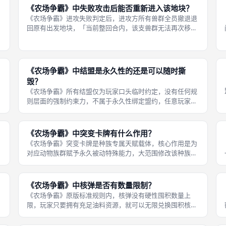
量产、战斗增伤、资源小幅增幅等平
《农场争霸》中失败攻击后能否重新进入该地块？
《农场争霸》进攻失败判定后，进攻方所有兽群全员撤退退
回原有出发地块，「当前整回合内，该支兽群无法再次移动
进攻同一地块」，其余未参战兽群不受限制；等到下一回合
行动阶段冷却清零，所有兽群恢复正常移动权限，可以自由
再次集结兵力进攻该地块，没有永久
《农场争霸》中结盟是永久性的还是可以随时撕
毁？
《农场争霸》所有结盟仅为玩家口头临时约定，没有任何规
则层面的强制约束力，不属于永久性绑定盟约，任意玩家在
对局任意时刻，都可以随时随地撕毁盟约、主动进攻昔日盟
友，规则不会对背刺行为做出任何惩罚，结盟的稳定性完全
依靠玩家临场博弈权衡，背刺盟友也
《农场争霸》中突变卡牌有什么作用？
《农场争霸》突变卡牌是种族专属天赋载体，核心作用是为
对应动物族群赋予永久被动特殊能力，大范围修改该种族的
发育效率、战斗机制、核弹规则、间谍效果、资源产出等基
础规则，不同卡牌效果天差地别，有的强化兵力量产，有的
强化核弹威力，有的削弱敌方战斗伤
《农场争霸》中核弹是否有数量限制？
《农场争霸》原版标准规则内，核弹没有硬性囤积数量上
限，玩家只要拥有充足油料资源，就可以无限兑换囤积核
弹，唯一自然限制是油料资源的产出速度；仅部分种族专属
突变卡牌、官方变体规则，会给特定玩家增设核弹持有上