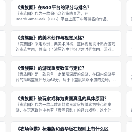
一依据。 玩家需要平衡不同的发展
《贵族圈》在BGG平台的评分与排名？
《贵族圈》作为一款偏小众的策略桌游，在
BoardGameGeek（BGG）平台上属于中等排名的作品，国
内桌游平台统计其综合排名约为1939位，评分约为6.9分，
这个成绩在数千款策略桌游中处于中游偏上的水平，也符合
它小众精品的定位。由于受众偏
《贵族圈》的美术创作与视觉风格？
《贵族圈》采用欧洲古典美术风格，整体视觉设计贴合游戏
的贵族主题，营造出了浓厚的中世纪封建时代氛围。游戏的
。
角色卡均采用古典肖像画的风格，还原了欧洲贵族的服饰、
妆容与气质，不同颜色属性的贵族在视觉上也有清晰的区
分，玩家可以快速通过画面判断角色的
《贵族圈》的游戏重度数值与定位？
《贵族圈》是一款具备一定策略深度的桌游，在国内桌游平
台的策略重度评分为6.8分，属于中重度策略桌游的范畴。这
个重度评级意味着游戏拥有较为丰富的规则体系和策略维
度，既不像轻策桌游那样极易上手，也不像超重型桌游那样
拥有相当复杂的规则和超长的学习
《贵族圈》被玩家戏称为贵圈真乱的具体原因？
《贵族圈》作为一款以欧洲封建贵族家族博弈为核心的桌
游，在玩家群体中有着「贵圈真乱」的经典戏称，这个外号
的由来和游戏的核心机制与玩家互动深度绑定。首先是游戏
的联姻系统，玩家之间需要通过子女联姻实现家族联合，整
个过程充满了利益交换与讨价还价，为
《农场争霸》标准版和豪华版在规则上有什么区