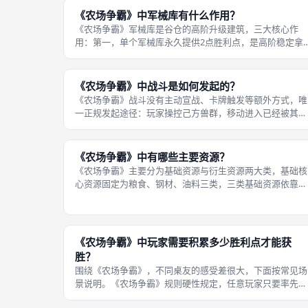
充兵力，军械库永久给全体战斗骰子
《农场争霸》中军械库有什么作用？
《农场争霸》军械库是谷仓的高阶升级建筑，三大核心作
用：第一，单个军械库永久提供2点胜利点，是高阶稳定拿
分建筑；第二，建造后己方所有战斗骰子，每颗永久额外增
加1点伤害，大幅强化所有进攻与防守战力；第三，军械库
无法像谷仓一样每回合自动刷新兽群兵
《农场争霸》中战斗是如何发起的？
《农场争霸》战斗没有主动宣战、卡牌触发等额外方式，唯
一正规发起途径：玩家操控己方兽群，移动进入已经被其他
玩家、中立人类占领的六边形地块，兽群落地的瞬间，该地
块立刻强制开启战斗；己方兽群进入空白无主地块不会开
战，多支兽群组队同时攻入敌方地块，
《农场争霸》中有哪些主要资源？
《农场争霸》主要分为基础资源与衍生资源两大类，基础核
心资源固定为粮食、钢材、油料三类，三类基础资源依靠占
领对应六边形地块产出；衍生资源包含核弹、间谍卡牌、兽
群兵力、谷仓/军械库建筑模块，衍生资源全部需要消耗基
础资源兑换建造，三类基础资源互相
《农场争霸》中玩家需要积累多少胜利点才能获
胜？
围绕《农场争霸》，不同桌友的感受差很大，下面按常见场
景说明。《农场争霸》规则硬性规定，任意玩家只要率先积
累满10点胜利点，对局立刻终止，该玩家直接获胜，没有额