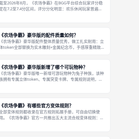
截至2026年8月，《农场争霸》在BGG平台综合玩家评分稳
定在7.2至7.4分区间，评分分化明显：欢乐休闲玩家普遍打
出7.8至8.5高分，认可恶搞题材、欢乐拉扯、高互动体验；
硬核深度重策玩家打分集中在6.5至7分，认为长线套路存在
固化、深度
《农场争霸》豪华版的配件质量如何？
《农场争霸》豪华版配件整体质量优秀，做工扎实耐用：立
体token全部替换为实木雕刻+金属纪念币，手感厚重精致，
长期把玩不易磨损掉色；卡牌加厚覆膜处理，硬度高弯折不
易折痕，耐磨耐搓；附赠帆布骰袋、专用卡盒、分区收纳
盒，收纳规整不易散落；版图加
《农场争霸》豪华版新增了哪个可玩物种？
《农场争霸》豪华版唯一新增可游玩物种为兔子种族，该种
族拥有专属立体token、专属突变卡牌、专属规则说明，兔
子种族定位偏向高速机动、间谍强化流派，机动拉扯能力突
出；该物种上线后，游戏正式解锁5人游玩权限，打破标准
版最高4人游玩的限制，是豪华
《农场争霸》有哪些官方变体规则？
全部变体规则都收录在官方规则拓展手册，可自由切换使
用。《农场争霸》官方一共推出五大主流合规变体规则：第
一，双人平衡变体，专门优化2人对局强度差距，删减失衡
突变卡；第二，核弹限制变体，统一设定全局核弹持有上
限，削弱核弹翻盘强度；第三，随机突变