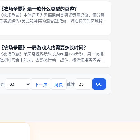
权，标准版有四类基础动物种族，豪华版
《农场争霸》是一款什么类型的桌游？
《农场争霸》主体归类为恶搞讽刺类德式策略桌游，细分属
于德式经济+美式强冲突的混合型桌游，精准标签为区域控
制桌游、资源收集桌游、欢乐博弈桌游，同时带有不对称角
色、运气骰运、即时战争等美式桌游特征，打破传统德式桌
游平和慢节奏的固有标签。它沿用德
《农场争霸》一局游戏大约需要多长时间？
《农场争霸》单局常规游玩时长为60至120分钟，第一次接
触规则的新手对局，因熟悉行动、战斗、核弹使用等内容，
时长会拉长至150分钟左右；熟练掌握规则的老玩家，熟练
规划路线、快速结算战斗，最快可以压缩至50分钟完成一
局，时长浮动主要由玩家拉扯
下一页
尾页
页码
跳转
GO