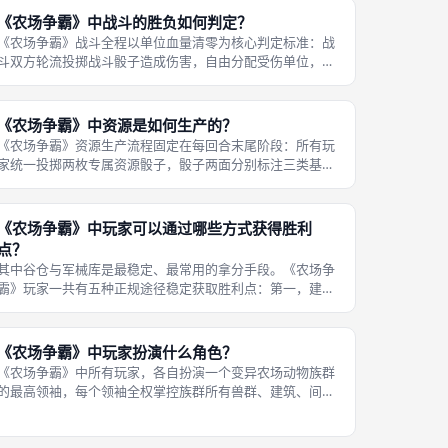
六边形地块定点轰炸，轰炸生效后，
《农场争霸》中战斗的胜负如何判定？
《农场争霸》战斗全程以单位血量清零为核心判定标准：战
斗双方轮流投掷战斗骰子造成伤害，自由分配受伤单位，当
其中一方所有参战单位血量全部清零，该方直接战败，胜利
方成功占领当前地块；若双方主动选择全员撤离战场，本次
战斗判定平局，地块原有归属不变，
《农场争霸》中资源是如何生产的？
《农场争霸》资源生产流程固定在每回合末尾阶段：所有玩
家统一投掷两枚专属资源骰子，骰子两面分别标注三类基础
资源图案，玩家核对自己当前控制的所有六边形地块，地块
资源类型只要和骰子投出图案匹配，该地块立刻产出对应单
位资源，地块数量越多、匹配点数越
《农场争霸》中玩家可以通过哪些方式获得胜利
点？
其中谷仓与军械库是最稳定、最常用的拿分手段。《农场争
霸》玩家一共有五种正规途径稳定获取胜利点：第一，建造
谷仓，单个谷仓永久提供1点胜利点；第二，升级建造军械
库，单个军械库永久提供2点胜利点；第三，统计核弹持有
数量，对局结束前核弹数量最多的玩
《农场争霸》中玩家扮演什么角色？
《农场争霸》中所有玩家，各自扮演一个变异农场动物族群
的最高领袖，每个领袖全权掌控族群所有兽群、建筑、间
谍、核武器，前期带领族群驱逐区域内人类势力，中期和其
他动物族群互相厮杀博弈，最终争夺整片乡村的唯一统治