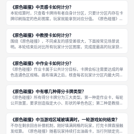
牌出现多人并列平分分数时，宠儿卡持有者拥有优先权，部分变体
《原色碰撞》中灵感卡如何计分？
规则可调
本轮结算时，只查看卡牌持有者自身计分区，只要计分区内存在卡
牌印刷指定的色彩图案，玩家就能拿到对应分值。《原色碰撞》灵
感卡每名玩家单独持有，属于私密目标卡牌，不需要和其他玩家竞
争。 无论其他玩家是否达成相同图案，都不会影响灵感卡得分。
《原色碰撞》中教授卡如何计分？
灵感卡是
围绕《原色碰撞》，不同桌友的感受差很大，下面按常见场景说
明。本轮结束后对比所有玩家计分区图案，完成度最高的玩家获取
卡牌分数；出现并列情况，分数由并列玩家平分。 《原色碰撞》
教授卡属于公开公共计分卡牌，和作业卡侧重单一色块不同，教授
《原色碰撞》中作业卡如何计分？
卡条件大多
《原色碰撞》作业卡属于公共计分目标，卡牌会标注需要达成的单
色连通色区规格。画布填满之后，核查每名玩家计分区内最大同色
连通色块。玩家之间互相对比，拥有符合条件最优色块的玩家，拿
下这张作业卡对应的全部分数；多人并列最优则平分分值。 作业
《原色碰撞》中有哪几种得分卡牌类型？
卡大多追
《原色碰撞》所有得分卡牌分为三大类型。第一种是作业卡，每轮
公开放置，要求创造指定大小、形状的单色色区；第二种是教授
卡，同为公开公共目标，计分条件偏向多种色彩组合搭配；第三种
是灵感卡，每名玩家单独持有，属于私密个人目标，其他人无法查
《原色碰撞》中当游戏区域被填满时，一轮游戏如何结束？
看。 三类
不存在剩余回合补偿机制，刚好填满网格的玩家，打完卡牌直接触
发结算。《原色碰撞》随着玩家持续打出油画卡，当行列锁定完