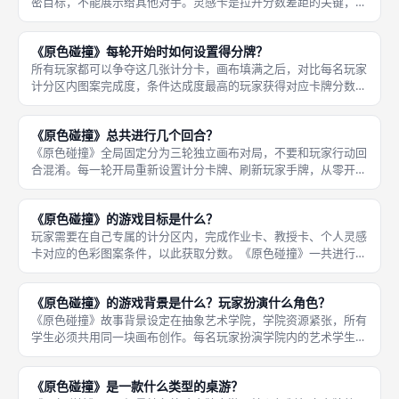
密目标，不能展示给其他对手。灵感卡是拉开分数差距的关键，公
共计分卡所有人互相争夺，灵感卡只需要满足自身条件，不需要和
其他人竞争。 卡牌上印刷特定的色彩组合图案，当本轮画布填满
《原色碰撞》每轮开始时如何设置得分牌？
后，核查
所有玩家都可以争夺这几张计分卡，画布填满之后，对比每名玩家
计分区内图案完成度，条件达成度最高的玩家获得对应卡牌分数。
《原色碰撞》每一轮画布开局，主持人从作业卡、教授卡牌库随机
抽取两至三张卡牌，正面公开放在桌面中央，作为本轮全体玩家通
《原色碰撞》总共进行几个回合？
用的得分
《原色碰撞》全局固定分为三轮独立画布对局，不要和玩家行动回
合混淆。每一轮开局重新设置计分卡牌、刷新玩家手牌，从零开始
搭建全新画布。三轮全部完成之后汇总总分判定胜负。 在单轮对
局内部，玩家轮流执行行动，持续打出油画卡，直到画布区域填
《原色碰撞》的游戏目标是什么？
满，立刻结
玩家需要在自己专属的计分区内，完成作业卡、教授卡、个人灵感
卡对应的色彩图案条件，以此获取分数。《原色碰撞》一共进行三
轮独立画布创作，每一轮画布填满之后进行计分。 三轮所有分数
累加，总分最高的玩家获胜；如果出现同分，拥有「宠儿」卡的玩
《原色碰撞》的游戏背景是什么？玩家扮演什么角色？
家直接取
《原色碰撞》故事背景设定在抽象艺术学院，学院资源紧张，所有
学生必须共用同一块画布创作。每名玩家扮演学院内的艺术学生，
需要按照教授布置的作业，在画布上创造色彩图案，争夺更高评
价。 玩家既要完成自己的创作目标，还要巧妙布局，限制对手在
《原色碰撞》是一款什么类型的桌游？
他的计分区