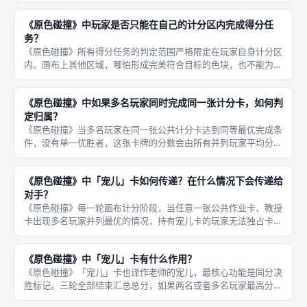
如果出现两名及以上玩家总分持平，则核对「宠儿」卡，当前持有
《原色碰撞》中玩家是否只能在自己的计分区内完成得分任
该卡牌的玩
务？
《原色碰撞》所有得分任务的判定范围严格限定在玩家自身计分区
内。画布上其他区域，哪怕形成完美符合目标的色块，也不能为这
名玩家提供任何分数。玩家可以在画布中间区域摆放卡牌干扰对
手，但是中间区域图案无法给自己计分。 这条规则是游戏核心设
《原色碰撞》中如果多名玩家同时完成同一张计分卡，如何判
计，引导玩
定归属？
《原色碰撞》当多名玩家在同一张公共计分卡达到同等最优完成条
件，没有单一优胜者，这张卡牌的分数会由所有并列玩家平均分
配。灵感卡不存在多名玩家争夺的情况，每名玩家独立判定，互不
影响。 平分分数之后，立刻检查宠儿卡归属，若持有人身处并列
《原色碰撞》中「宠儿」卡如何传递？在什么情况下会传递给
名单，卡牌
对手？
《原色碰撞》每一轮画布计分阶段，当任意一张公共作业卡、教授
卡出现多名玩家并列最优的情况，持有宠儿卡的玩家无法独占卡牌
分数，此时宠儿卡需要立刻传递给本轮并列之中没有持有卡牌的玩
家。卡牌传递规则鼓励玩家制造并列局势，改变决胜权归属。 如
《原色碰撞》中「宠儿」卡有什么作用？
果本轮没
《原色碰撞》「宠儿」卡也译作老师的宠儿，最核心功能是同分决
胜标记。三轮全部结束汇总总分，如果两名或者多名玩家最高分相
同，持有宠儿卡的玩家直接取胜。 除此之外，在每轮公共计分卡