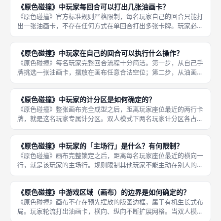
《原色碰撞》中玩家每回合可以打出几张油画卡？
块。但是
《原色碰撞》官方标准规则严格限制，每名玩家自己的回合只能打
出一张油画卡，不存在任何方式在单回合打出多张卡牌。玩家必须
谨慎挑选手牌内最合适的卡牌落子，不能一次性铺展大量色块。
回合流程标准化，保证每名玩家行动频次均等，不会出现行动量差
《原色碰撞》中玩家在自己的回合可以执行什么操作？
距过大破
《原色碰撞》每名玩家完整回合流程十分简洁。第一步，从自己手
牌挑选一张油画卡，摆放在画布任意合法空位；第二步，从油画卡
牌堆抽取一张卡牌，补充手牌。 整套回合没有额外可选行动，不
存在主动交换卡牌、触发特殊效果的操作，所有博弈全部依靠卡牌
《原色碰撞》中玩家的计分区是如何确定的？
摆放位置
《原色碰撞》整张画布完全成型之后，距离玩家座位最近的两行卡
牌，就是这名玩家专属计分区。双人模式下两名玩家计分区各占画
布两行，中间没有重叠；四人模式相邻玩家的计分区会互相重叠，
重叠区域的卡牌会同时被多名玩家纳入计分判定。 所有作业卡、
《原色碰撞》中玩家的「主场行」是什么？有何限制？
教授卡、
《原色碰撞》画布完整锁定之后，距离每名玩家座位最近的横向一
行，就是该玩家的主场行。规则限制其他玩家不能主动在别人的主
场行打出油画卡；只有当画布其余所有空位全部被填满，没有其他
位置可以出牌时，才允许在他人主场行放置卡牌。 主场行紧邻玩
《原色碰撞》中游戏区域（画布）的边界是如何确定的？
家的计分
《原色碰撞》画布不存在预先摆放的版图边框，属于有机生长式布
局。玩家轮流打出油画卡，横向、纵向不断扩展网格。当双人模式
任意一行、一列集齐四张卡牌，该行或者该列立刻锁定；四人模式