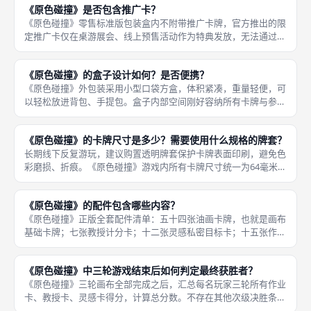
《原色碰撞》是否包含推广卡？
较高。推
《原色碰撞》零售标准版包装盒内不附带推广卡牌，官方推出的限
定推广卡仅在桌游展会、线上预售活动作为特典发放，无法通过常
规购买渠道获取。大部分普通玩家游玩标准版卡牌池就足够体验全
部核心玩法。 推广卡属于可选拓展内容，不参与基础标准对局，
《原色碰撞》的盒子设计如何？是否便携？
不影响本
《原色碰撞》外包装采用小型口袋方盒，体积紧凑，重量轻便，可
以轻松放进背包、手提包。盒子内部空间刚好容纳所有卡牌与参考
卡，不需要额外占用大量桌面收纳空间。 优秀便携性让本作成为
旅行桌游、外出聚会优选。唯一小缺点是盒内没有分层隔断，各类
《原色碰撞》的卡牌尺寸是多少？需要使用什么规格的牌套？
卡牌需要
长期线下反复游玩，建议购置透明牌套保护卡牌表面印刷，避免色
彩磨损、折痕。《原色碰撞》游戏内所有卡牌尺寸统一为64毫米乘
以90毫米，市面标准美式卡牌牌套可以直接适配，选购时认准
64×90规格。 整套卡牌数量合计九十三张，采购牌套预留少量余量
《原色碰撞》的配件包含哪些内容？
更
《原色碰撞》正版全套配件清单：五十四张油画卡牌，也就是画布
基础卡牌；七张教授计分卡；十二张灵感私密目标卡；十五张作业
计分卡；一张宠儿决胜卡；四张玩家提示参考卡；配套中文规则说
明书。整套配件全部为卡牌组件，没有版图、模型、标记物，收纳
《原色碰撞》中三轮游戏结束后如何判定最终获胜者？
十分简便
《原色碰撞》三轮画布全部完成之后，汇总每名玩家三轮所有作业
卡、教授卡、灵感卡得分，计算总分数。不存在其他次级决胜条
件，宠儿卡是唯一同分判定标准。 总分数最高的玩家获得胜利；