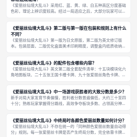
《爱丽丝仙境大乱斗》采用红、蓝、黄、绿、白五种高区分度基础
色彩，理论上辨识度较高。经过一局适应之后，大部分玩家可以熟
悉色彩对应关系。但是游戏同时在王国卡槽卡牌、爱丽丝卡牌、版
图区域、资源代币大量复用这五种颜色，新手短时间游玩容易混
《爱丽丝仙境大乱斗》第二版与第一版在包装和规则上有什么
淆：分不清
不同？
《爱丽丝仙境大乱斗》第一版为日文原版，第二版为英文修订版
本。包装层面，二版优化盒面美术印刷精度，调整盒内纸质收纳隔
断布局；规则层面，修正大量原版文字歧义语句，明确妄想症触发
时机、攻击中、神秘森林入侵细节；平衡性层面，微调部分过强、
《爱丽丝仙境大乱斗》的配件包含哪些内容？
偏弱的爱丽
《爱丽丝仙境大乱斗》英文第二版全套配件清单：十五块模块化六
角地图板块、二十五张王国卡槽卡牌、九十张爱丽丝角色卡牌、八
十枚领土标记、六十枚各类资源代币、四十枚胜利分数代币、起始
玩家标记、官方规则说明书。原版没有配套牌套，长期线下反复游
《爱丽丝仙境大乱斗》中一场游戏获胜者的大致分数是多少？
玩建议自
新手对局大家发育节奏偏慢，胜利者分数普遍偏低，大约三十至四
十分；熟练玩家掌握得分路线，高效争夺板块多数、占领高分神秘
森林，胜利者分数经常突破五十分。《爱丽丝仙境大乱斗》正常标
准对局，最终胜利者总分大多处于三十五分到五十分区间。 分数
《爱丽丝仙境大乱斗》中终局时各颜色爱丽丝数量如何计分？
浮动受到
《爱丽丝仙境大乱斗》不存在统一的「同种颜色爱丽丝数量自动得
分」规则。每一张爱丽丝卡牌是否产生终局分数，完全依靠卡牌自