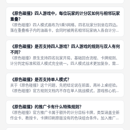
讲解完毕。零基础桌游玩家听完讲解，简单试玩一轮就能熟悉基础
操作。 想要精通布局、卡位、预判对手思路，则需要多局积累经
《原色碰撞》四人游戏中，每位玩家的计分区如何与相邻玩家
验，上手
重叠？
《原色碰撞》四人模式画布为5乘5网格，四名玩家分别坐在四边。
落在重叠格子内的油画卡，会同时被两名相邻玩家纳入各自计分区
判定。每名玩家以距离自己最近两行作为计分区，左右两侧相邻玩
家的计分区横向交错，中间行列形成大范围重叠区域。 争夺重叠
《原色碰撞》是否支持四人游戏？四人游戏的规则与双人有何
格子是
不同？
《原色碰撞》原生支持四名玩家开局，基础回合流程、卡牌规则、
计分判定标准和双人模式完全统一。四人模式战术更加复杂，需要
同时留意多名对手的布局，双人模式只需要专注对抗单一对手。
核心差异有三处：双人画布4乘4网格，四人画布扩大为5乘5网
《原色碰撞》是否支持单人模式？
格；双人
关于《原色碰撞》这个问题，先把结论说在前面，再补上桌经验。
《原色碰撞》官方规则文档内不存在单人挑战模式，游戏核心机制
依托多名玩家互相争夺计分区、制造并列局势，无法脱离对手独立
游玩。 想要游玩只能凑齐两名或者四名玩家。网络上玩家社群存
《原色碰撞》的推广卡有什么特殊规则？
在民间自
《原色碰撞》官方推广卡属于额外的计分目标卡牌，类型涵盖全新
作业卡、教授卡，卡牌印刷原版没有的色块组合条件。加入推广卡
之后，每轮抽取公共目标卡时可以混入其中，扩大目标卡牌池，每
局随机目标组合更多，提升重玩性。 推广卡数量稀少，收集难度