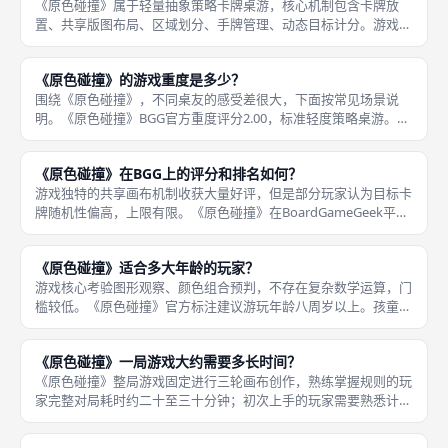
《原色碰撞》属于轻量抽象策略卡牌桌游，核心机制包含卡牌放
置、共享版图布局、区域划分、手牌管理、动态目标计分。游戏没
有骰子、随机战斗，所有随机性来自卡牌抽取与每轮公开计分目
标。 区别于绝大多数独立拼图抽象桌游，本作所有玩家共用同一
《原色碰撞》的游戏重度是多少？
块画布，大家
围绕《原色碰撞》，不同桌友的感受差很大，下面按常见场景说
明。《原色碰撞》BGG官方重度评分2.00，标准轻度策略桌游。游
戏基础规则十分钟就能讲解完毕，回合操作简单，每名玩家每回合
只有一套基础行动。 策略深度体现在预判对手布局、抢占计分
《原色碰撞》在BGG上的评分和排名如何？
区、封
游戏独特的共享画布机制收获大量好评，但是部分玩家认为目标卡
牌随机性偏高，上限有限。《原色碰撞》在BoardGameGeek平台
综合玩家均分大约6.9分，整体处于轻策桌游中上水平。 在抽象卡
牌桌游分类榜单排名中等，对比《花砖物语》这类热门抽象
《原色碰撞》适合多大年龄的玩家？
游戏核心考验图形观察、颜色组合预判，不存在复杂数学运算，门
槛较低。《原色碰撞》官方标注建议游玩年龄八周岁以上。孩童玩
家可以依靠图案直觉游玩，成年玩家可以深挖布局策略。 游戏仅
使用红、黄、蓝三种基础色彩，美术风格清新柔和，没有恐怖、暴
《原色碰撞》一局游戏大约需要多长时间？
力元素，
《原色碰撞》整局游戏固定进行三轮画布创作，熟练掌握规则的玩
家完整对局耗时约二十至三十分钟；初次上手的玩家需要熟悉计分
条件、画布锁定规则，一局时长会延长至四十分钟以内。单轮画布
填充速度较快，耗时差距主要集中在终局核对各类计分卡牌。 游