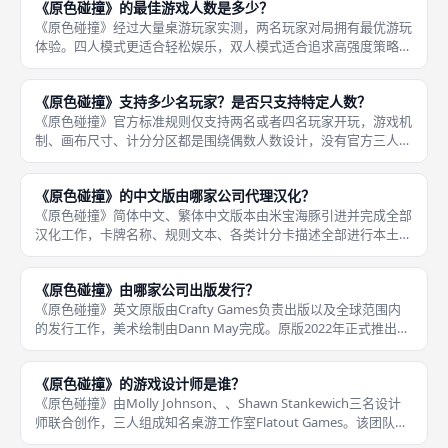
《原色碰撞》的最佳游戏人数是多少？
戏没有复
《原色碰撞》经过大量桌游玩家实测，两名玩家对局拥有最优游玩
体验。四人模式更适合轻松娱乐，双人模式适合追求高强度策略对
抗。双人4乘4画布规模适中，玩家可以精准预判对手出牌思路，互
相封锁得分区域，每一次放置卡牌都充满博弈；四人模式5乘5画布
《原色碰撞》支持多少名玩家？是否只支持特定人数？
空间
《原色碰撞》官方标准规则仅支持两名或者四名玩家开玩，游戏机
制、画布尺寸、计分分区都是围绕偶数人数设计，没有官方三人变
体规则。如果凑齐三名玩家，无法正常开展标准对局，只能轮流观
战或者更换其他桌游。 双人模式画布尺寸为4乘4，四人模式画布
《原色碰撞》的中文版由哪家公司代理汉化？
扩大至
《原色碰撞》简体中文、繁体中文版本由米宝海豚引进并完成全部
汉化工作，卡牌名称、规则文本、各类计分卡描述全部进行本土化
润色，优化国内玩家阅读体验。汉化版本完整收录原版全部卡牌，
同时兼容官方推广卡规则，没有删减任何核心配件。 汉化版统一
《原色碰撞》由哪家公司出版发行？
使用《原
《原色碰撞》英文原版由Crafty Games负责出版以及全球范围内
的发行工作，美术绘制由Dann May完成。原版2022年正式推出，
产品定位便携口袋卡牌桌游，主打双人、四人对抗。 Crafty
Games委托Flatout Games团
《原色碰撞》的游戏设计师是谁？
《原色碰撞》由Molly Johnson、、Shawn Stankewich三名设计
师联合创作，三人组成知名桌游工作室Flatout Games。该团队擅
长设计轻量化、易上手同时具备策略深度的卡牌桌游，代表作包含