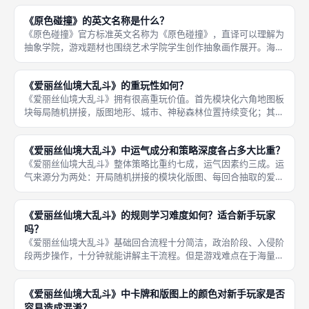
《分数沙拉》《Verdant
《原色碰撞》的英文名称是什么？
《原色碰撞》官方标准英文名称为《原色碰撞》，直译可以理解为
抽象学院，游戏题材也围绕艺术学院学生创作抽象画作展开。海外
所有官方宣传、BGG桌游数据库、数字平台Tabletopia均统一使用
该英文名，不存在其他官方英文别名。 玩家选购海外原版、
《爱丽丝仙境大乱斗》的重玩性如何？
《爱丽丝仙境大乱斗》拥有很高重玩价值。首先模块化六角地图板
块每局随机拼接，版图地形、城市、神秘森林位置持续变化；其次
九十张效果各不相同的爱丽丝卡牌，每一局抽取到的卡牌组合不一
样，玩家能够尝试无数种引擎构筑路线。 即便多次游玩，依旧能
《爱丽丝仙境大乱斗》中运气成分和策略深度各占多大比重？
够开发全
《爱丽丝仙境大乱斗》整体策略比重约七成，运气因素约三成。运
气来源分为两处：开局随机拼接的模块化版图、每回合抽取的爱丽
丝手牌。优质手牌与有利地图布局能够提供优势，但无法直接保证
胜利。 游戏拥有大量调整手段，玩家可以依靠平民、资源代币弥
《爱丽丝仙境大乱斗》的规则学习难度如何？适合新手玩家
补手牌劣
吗？
《爱丽丝仙境大乱斗》基础回合流程十分简洁，政治阶段、入侵阶
段两步操作，十分钟就能讲解主干流程。但是游戏难点在于海量爱
丽丝卡牌妄想症特效、神秘森林、攻击中、远距离奖励减半等细分
判定条件，各类特殊效果互相联动，新手很难一次性全部记住。
《爱丽丝仙境大乱斗》中卡牌和版图上的颜色对新手玩家是否
完全零基
容易造成混淆？