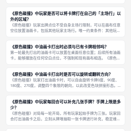
成，画布形成完整4乘4（双人）或者5乘5（四人）网格，本轮对
局立刻结束，不再执行剩余玩家回合，直接开启本轮计分。 玩家
《原色碰撞》中玩家是否可以将卡牌打在自己的「主场行」以
可以刻意
外的区域？
《原色碰撞》玩家出牌点位不受自身主场行限制，可以在画布任意
空位放置油画卡，包括其他玩家主场行。唯一约束条件：其他玩家
主场行，只有画布其余位置全部填满时才能摆放。 优秀的布局思
路需要兼顾自身计分区，同时干扰对手计分区的色块构成。玩家可
《原色碰撞》中油画卡打出时必须与已有卡牌相邻吗？
以主动在
第一轮最先打出的油画卡可以放置在桌面任意位置；后续所有油画
卡，能够摆放在任何空白点位，不强制和现有画布相连。《原色碰
撞》不存在卡牌必须相邻摆放的限制。 这条规则给予玩家极高自
由度，可以提前在远处预留布局点位，分散搭建多处色块。不过分
《原色碰撞》中油画卡打出时是否可以旋转或翻转方向？
散布局很
《原色碰撞》玩家打出油画卡时，可以自由旋转卡牌0度、90度、
180度、270度，调整四个象限的朝向，以此改变色块拼接形态。
规则禁止翻转卡牌，卡牌背面没有色彩图案，不能翻面使用。 新
人很容易忽略旋转规则，直接按照原始方向摆放，错失构建目标图
《原色碰撞》中玩家每回合可以补充几张手牌？手牌上限是多
案
少？
《原色碰撞》对局每一轮开局，所有玩家起始手牌为三张。玩家回
合打出油画卡之后，立刻从牌堆抽取一张卡牌进行补充，稳定维持
手牌数量。游戏没有设置手牌上限，理论上可以持续囤积大量油画
卡。 因此实战中不需要刻意囤积卡牌，优先及时打出卡牌构建色