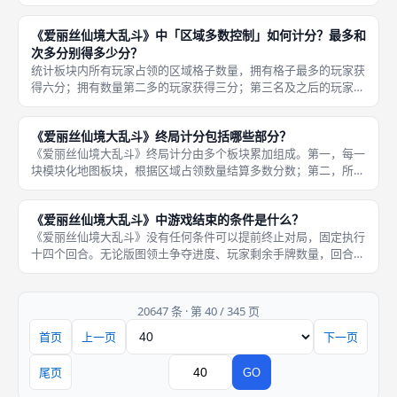
身印刷的文字效果。玩家需要搭配具备终局收益的爱丽丝构筑卡
组，单纯堆砌爱丽丝没有稳定收益。 部分卡牌要求同色爱丽丝达
《爱丽丝仙境大乱斗》中「区域多数控制」如何计分？最多和
到指定数量
次多分别得多少分？
统计板块内所有玩家占领的区域格子数量，拥有格子最多的玩家获
得六分；拥有数量第二多的玩家获得三分；第三名及之后的玩家，
无法从这块板块拿到任何多数分数。《爱丽丝仙境大乱斗》区域多
数计分针对每一块独立六角地图板块单独结算。 如果出现数量并
《爱丽丝仙境大乱斗》终局计分包括哪些部分？
列第一，
《爱丽丝仙境大乱斗》终局计分由多个板块累加组成。第一，每一
块模块化地图板块，根据区域占领数量结算多数分数；第二，所有
拥有终局效果的爱丽丝卡牌依次结算额外分值；第三，占领城市、
成功征服神秘森林获得的即时分数计入总分；第四，白色秩序卡槽
《爱丽丝仙境大乱斗》中游戏结束的条件是什么？
相关效果
《爱丽丝仙境大乱斗》没有任何条件可以提前终止对局，固定执行
十四个回合。无论版图领土争夺进度、玩家剩余手牌数量，回合抵
达上限立刻停止所有行动，开启终局结算。 起始玩家依次轮流行
动，一轮代表所有玩家完成回合，持续循环直至十四轮全部打完。
固定回合
20647 条 · 第 40 / 345 页
首页
上一页
下一页
页码
尾页
GO
跳转