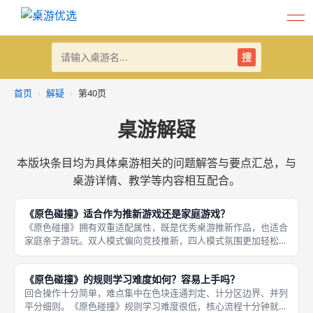
搜
首页
›
解疑
›
第40页
桌游解疑
本版块条目均为具体桌游相关的问题解答与要点汇总，与
桌游详情、教学等内容相互配合。
《原色碰撞》适合作为推新游戏还是家庭游戏？
《原色碰撞》拥有双重适配属性，既是优秀桌游推新作品，也适合
家庭亲子游玩。双人模式偏向竞技推新，四人模式氛围更加轻松，
适合家庭多人休闲。作为推新游戏，规则简洁、对局时长适中，能
够让零基础玩家感受抽象策略博弈乐趣；作为家庭游戏，三色美术
《原色碰撞》的规则学习难度如何？容易上手吗？
清新，没
回合操作十分简单，难点集中在色块连通判定、计分区边界、并列
平分细则。《原色碰撞》规则学习难度很低，核心流程十分钟就能