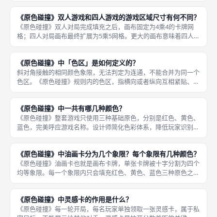
集齐五张则锁定。 持续锁定行列，直到整张画布形成完整4乘4或
《原色碰撞》双人游戏和四人游戏的游戏区域尺寸有何不同？
者5乘
《原色碰撞》双人对局完成填充之后，画布固定为4乘4的卡牌网
格；四人对局画布最终扩展为5乘5网格。更大的画布意味着四人模
式拥有更多摆放空间，玩家能够创造规模更大的色区，同时多名玩
家的计分区互相重叠，封锁对手的手段更加多样。 画布尺寸差异
《原色碰撞》中「色区」是如何定义的？
直接改
斜对角接触的相同颜色象限，无法判定为连通，不能合并为同一个
色区。《原色碰撞》规则内的色区，指横向或者纵向互相紧贴、颜
色完全相同的象限组成的连通色块。 各类作业卡、教授卡的计分
条件，大多要求形成指定大小、指定形状的色区。玩家摆放油画卡
《原色碰撞》中一共有哪几种颜色？
时，需要
《原色碰撞》整套游戏只使用三种基础原色，分别是红色、黄色、
蓝色，完美呼应游戏名称。设计师简化色彩体系，降低玩家识别难
度，玩家只需要观察三色拼接形成的色块轮廓。 所有油画卡象
限、计分卡牌图案全部由这三种色彩构成，不存在绿色、紫色、橙
《原色碰撞》中油画卡分为几个象限？每个象限有几种颜色？
色等混合衍
《原色碰撞》油画卡也就是画布卡牌，单张卡牌被十字分割为四个
均等象限。每一个象限内只会填充红色、黄色、蓝色三种原色之
一，不存在混合色彩、空白区域。 不同油画卡四个象限的色彩排
布完全不一样，也是玩家创造连续色区的基础单元。玩家摆放卡牌
《原色碰撞》中灵感卡的作用是什么？
之后，相邻
《原色碰撞》每一轮开局，每名玩家单独领取一张灵感卡，属于私