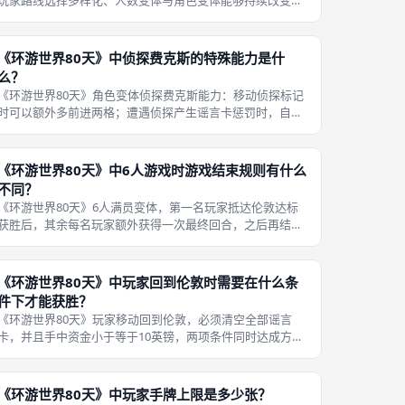
玩家路线选择多样化、人数变体与角色变体能够持续改变对
局体验。每一局卡牌抽取顺序不同，能够诞生完全不一样的
资源获取节奏；玩家可以自由选择激进冲刺或是后退休整的
路线思路。 切换2至3人小规模
《环游世界80天》中侦探费克斯的特殊能力是什
么？
《环游世界80天》角色变体侦探费克斯能力：移动侦探标记
时可以额外多前进两格；遭遇侦探产生谣言卡惩罚时，自身
不受负面效果影响。该角色偏向干扰打法，擅长持续操控侦
探追击其他玩家，自身不用担心被侦探拦截。 选择费克斯的
玩家可以主动推动侦探封锁整条
《环游世界80天》中6人游戏时游戏结束规则有什么
不同？
《环游世界80天》6人满员变体，第一名玩家抵达伦敦达标
获胜后，其余每名玩家额外获得一次最终回合，之后再结束
对局。标准2至5人规则一旦有人达标游戏立刻终止，没有追
加回合。 6人对局玩家众多，回合轮换间隔很长，如果达标
立刻结束，后排玩家几乎没有
《环游世界80天》中玩家回到伦敦时需要在什么条
件下才能获胜？
《环游世界80天》玩家移动回到伦敦，必须清空全部谣言
卡，并且手中资金小于等于10英镑，两项条件同时达成方可
获胜。仅仅抵达伦敦格子不代表胜利，两项条件缺一不可。
资金超过10英镑，可以依靠各类点位效果、卡牌消耗多余英
镑；持有谣言卡，只能使用卡
《环游世界80天》中玩家手牌上限是多少张？