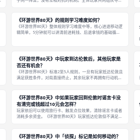
于同一阵营，没有互相对抗的机制。全体玩家共同组队寻找
藏有宝藏的神秘岛屿，所有人共享胜利或者一同失败，不存
在赢家与输家的对立关系。 游戏核心考验团队视觉记忆、沟
通协作，玩家之间需要互相交流想
《环游世界80天》的规则学习难度如何？
《环游世界80天》整体规则学习难度中等，核心进退移动逻
辑简单，5分钟就可以讲清前进耗钱、后退拿钱的基础循
环。真正的门槛在于版图分布路路通、赌注点、警察、英镑
点、中途停留点，每种点位触发条件、收益规则各不相同，
新手很容易混淆触发时机。 回合执
《环游世界80天》中玩家到达伦敦后，其他玩家是
否还有机会？
《环游世界80天》标准2至5人规则，一旦有玩家抵达伦敦且
满足获胜条件，对局直接终止，其余玩家不再拥有行动机
会。6人专属变体当中，第一名玩家成功达标之后，剩下所
有人依次执行一轮最终回合，依旧存在反超夺冠的可能性。
此时抵达伦敦的玩家被困终点，
《环游世界80天》中如果玩家回到伦敦时谣言卡没
有清完或钱超过10元会怎样？
玩家依旧可以使用旅行卡、触发点位效果，清除谣言卡或者
回
消耗多余资金。《环游世界80天》玩家抵达伦敦但不满足获
胜条件，无法宣告胜利，棋子停留在伦敦格子，继续正常执
行回合调整资源。 但是伦敦是路线终点，不能继续向前移
动，也无法后退获取中途停留点资
《环游世界80天》中「侦探」标记是如何移动的？