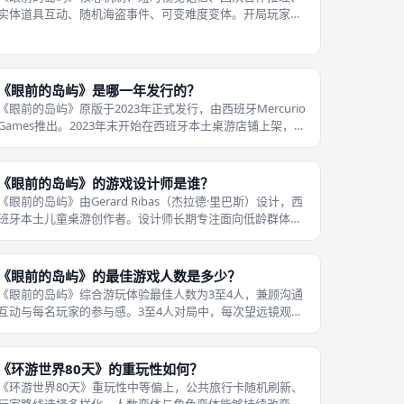
实体道具互动、随机海盗事件、可变难度变体。开局玩家短
暂观察目标岛屿卡牌，记住画面内所有图案元素；游戏回合
使用专属望远镜装置查看独立图案板块，全队共同判断该元
素是否存在于目标岛屿之上。 游戏
《眼前的岛屿》是哪一年发行的？
《眼前的岛屿》原版于2023年正式发行，由西班牙Mercurio
Games推出。2023年末开始在西班牙本土桌游店铺上架，随
后逐步流通至欧洲各地桌游渠道。 作为当年主推的亲子记忆
桌游，凭借独特的实体望远镜配件迅速获得家庭玩家关注。
发行之后
《眼前的岛屿》的游戏设计师是谁？
《眼前的岛屿》由Gerard Ribas（杰拉德·里巴斯）设计，西
班牙本土儿童桌游创作者。设计师长期专注面向低龄群体的
教育向桌游，擅长把视觉记忆、专注力训练融入海盗冒险主
题，配件设计注重互动趣味性。 Gerard Ribas十分看重亲子
游玩
《眼前的岛屿》的最佳游戏人数是多少？
《眼前的岛屿》综合游玩体验最佳人数为3至4人，兼顾沟通
互动与每名玩家的参与感。3至4人对局中，每次望远镜观察
之后，所有人都有充足时间表达自己的判断，讨论节奏舒
缓，不会出现多人同时争抢发言的情况。 每名玩家都能持续
参与记忆推理，很难出现全程旁
《环游世界80天》的重玩性如何？
《环游世界80天》重玩性中等偏上，公共旅行卡随机刷新、