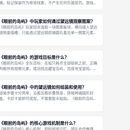
确，标记保留作为有效线索，不产生任何负面惩罚。游戏进
行过程中不会即时确认标记对错，所有标记平铺在桌面留
存，持续作为全队推理参考。 大量正确标记能够帮助队伍梳
理岛屿拥有哪些元素，排除不可能的
《眼前的岛屿》中玩家如何通过望远镜观察图案？
《眼前的岛屿》玩家回合选取一块图案板块，横向插入望远
镜侧面插槽，只能透过望远镜前端圆孔看见单一图案元素。
板块插入到位之后，其余图案被望远镜筒身遮挡，杜绝直接
看见板块全貌。 玩家只能够从正面小孔观察，禁止从侧面缝
隙偷看其余图案。观察完成之后，
《眼前的岛屿》的游戏目标是什么？
《眼前的岛屿》全队目标：在船只耗尽全部船帆之前，正确
判断所有观察元素，成功找出藏宝岛屿，完成寻宝冒险。队
伍拥有3片船帆作为生命资源，遭遇海盗战斗失败就会失去
一片船帆；三片船帆全部损毁则全队失败。 每一次透过望远
镜观察图案，全队统一判断该元素
《眼前的岛屿》中的望远镜如何组装和使用？
组装步骤十分简单，沿着压痕折叠筒身，拼接两端圆形封
盖，卡扣卡紧即可成型，不需要胶水粘贴。《眼前的岛屿》
望远镜为拼接纸质筒状组件，对齐卡扣拼接成圆筒；游玩时
将图案板块从侧面插槽插入，只能透过前端小口看见单一图
案。 使用规则有严格要求：板块插入
《眼前的岛屿》的核心游戏机制是什么？
《眼前的岛屿》核心机制：短时视觉记忆、团队合作推理、