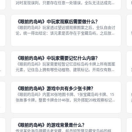
对时发现误判，只要存在任意一处错误，全队无法达成完美
胜利条件。游玩中途错误标记依旧留在桌面，容易误导全队
，
后续推理方向，增加后续判断难度。 本作没有设置即时扣
分、损失船帆的惩罚，负面影响体现
《眼前的岛屿》中玩家观察后需要做什么？
《眼前的岛屿》玩家透过望远镜观察图案之后，全队自由讨
论，统一得出结论：该元素是否存在于宝藏岛屿，之后放置
对应正反面标记。所有人交流各自记忆，达成统一意见，不
允许出现多个不同答案。 放置标记之后，本轮回合结束，船
只可以在版图向前移动一格，下一
海
《眼前的岛屿》中玩家需要记忆什么内容？
《眼前的岛屿》玩家需要短暂记忆目标岛屿卡牌上所有图案
元素，记住岛上拥有哪些动植物、建筑标记。开局仅有数秒
时间浏览岛屿全貌，之后卡牌立刻翻面收起，全程不能再次
翻看。 后续透过望远镜看到任意图案，依靠记忆判断该元素
是否在这座岛屿之上。不同难度岛
《眼前的岛屿》游戏中共有多少张卡牌？
《眼前的岛屿》内置30张地图卡牌、1张宝藏岛屿卡牌、15
张故事卡牌，整套卡牌合计46张，另外搭配20枚观察标记。
30张地图卡牌全部双面印刷，正反面印有不同岛屿图案，大
幅扩充可用岛屿组合，避免连续多局重复。 故事卡牌供每局
开局抽取，朗读简短海
《眼前的岛屿》的游戏背景是什么？
传说某处海岛埋藏古老宝藏，船员短暂瞥见藏宝岛屿的样