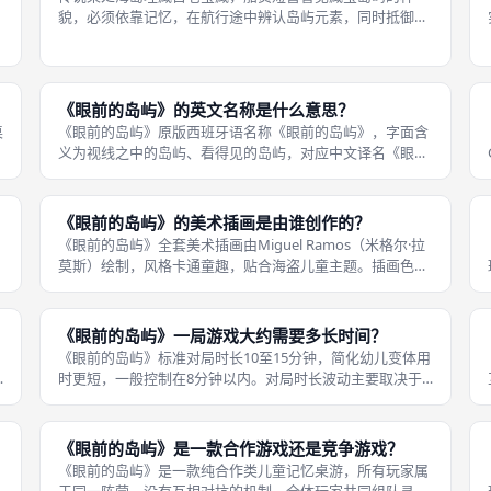
貌，必须依靠记忆，在航行途中辨认岛屿元素，同时抵御海
上其他海盗的袭击。《眼前的岛屿》以加勒比海盗寻宝冒险
为故事背景，玩家化身海盗船员，共同寻找藏有宝藏的神秘
岛屿。 游戏盒内附带多张故事卡牌，
《眼前的岛屿》的英文名称是什么意思？
桌
《眼前的岛屿》原版西班牙语名称《眼前的岛屿》，字面含
义为视线之中的岛屿、看得见的岛屿，对应中文译名《眼前
的岛屿》。该短语源自航海语境，模拟水手瞭望发现陆地的
场景，和海盗航海寻宝主题高度契合。 Isla代表岛屿，a la
Vista含义是映入
《眼前的岛屿》的美术插画是由谁创作的？
《眼前的岛屿》全套美术插画由Miguel Ramos（米格尔·拉
莫斯）绘制，风格卡通童趣，贴合海盗儿童主题。插画色彩
明亮柔和，岛屿动植物、海盗元素造型圆润，没有惊悚暴力
画面，适合孩童观赏。 地图卡牌、观察板块上的图案辨识度
很高，不会出现元素
《眼前的岛屿》一局游戏大约需要多长时间？
《眼前的岛屿》标准对局时长10至15分钟，简化幼儿变体用
时更短，一般控制在8分钟以内。对局时长波动主要取决于
玩家记忆速度、海盗战斗触发频率。 如果频繁遭遇海盗袭
击，战斗掷骰会拉长整体时长；队伍记忆判断精准，顺利识
别岛屿元素，对局会快速收尾。
《眼前的岛屿》是一款合作游戏还是竞争游戏？
《眼前的岛屿》是一款纯合作类儿童记忆桌游，所有玩家属