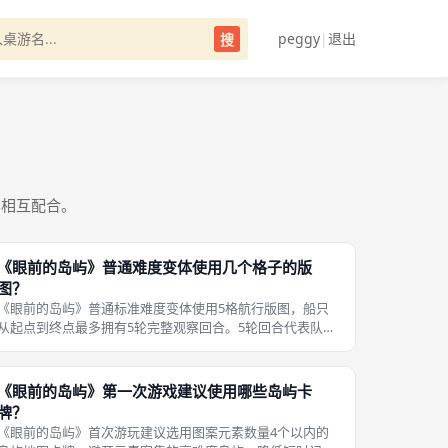
peggy
|
退出
搜
容相互配合。
《眼前的岛屿》普通难度变体使用几个格子的版
图？
《眼前的岛屿》普通标准难度变体使用5格航行版图，船只
从起点到终点最多拥有5轮完整观察回合。5轮回合代表队伍
最多可以进行5次望远镜观察，收集5组岛屿线索，回合数量
固定，倒逼队伍高效利用每一次观察机会。 版图双面另一面
为更少格子的幼儿简易版图，
《眼前的岛屿》第一次游戏建议使用哪些岛屿卡
牌？
《眼前的岛屿》首次游玩建议选用图案元素数量4个以内的