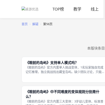
TOP榜
教学
线上
首页
›
解疑
›
第56页
本版块条目
《眼前的岛屿》支持单人模式吗？
《眼前的岛屿》官方内置单人挑战变体，1名玩家独自完成
记忆推理，独立挑战找出藏宝岛屿。缺少团队讨论，只能依
靠个人独立记忆，难度高于多人合作对局。 单人模式完整
留基础规则：短暂记忆岛屿图案、使用望远镜观察板块、遭
遇海盗战斗，船帆生命机制维持不
《眼前的岛屿》中不同难度的变体规则分别是什
么？
《眼前的岛屿》官方内置三大变体：3岁幼儿变体、标准普