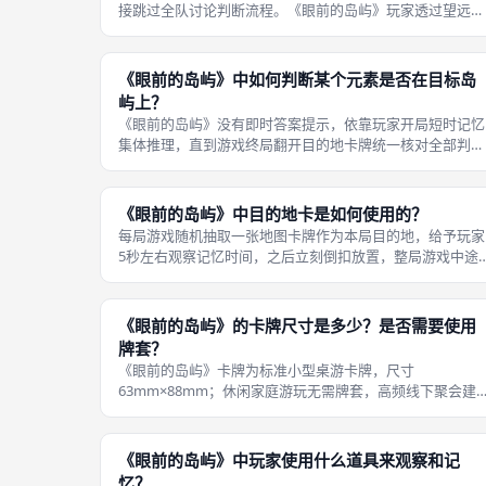
接跳过全队讨论判断流程。《眼前的岛屿》玩家透过望远镜
观察，抽到印有海盗旗帜的图案板块时，立刻触发海盗战斗
环节，不再进行元素判断。 海盗袭击是队伍主要压力来源
随机出现增加对局不确定性。观察
《眼前的岛屿》中如何判断某个元素是否在目标岛
屿上？
《眼前的岛屿》没有即时答案提示，依靠玩家开局短时记忆
集体推理，直到游戏终局翻开目的地卡牌统一核对全部判
断。这也是游戏核心挑战，全程没有即时反馈，所有判断积
累到最后一次性结算。 观察元素之后，只能依靠所有人脑
里留存的岛屿画面讨论，主持人不能
《眼前的岛屿》中目的地卡是如何使用的？
每局游戏随机抽取一张地图卡牌作为本局目的地，给予玩家
5秒左右观察记忆时间，之后立刻倒扣放置，整局游戏中途
不允许再次查看。《眼前的岛屿》目的地卡也就是宝藏岛屿
卡牌，开局短暂展示供全队记忆，随后翻面隐藏，游戏终局
翻开核对所有判断。 所有望远镜观
《眼前的岛屿》的卡牌尺寸是多少？是否需要使用
牌套？
《眼前的岛屿》卡牌为标准小型桌游卡牌，尺寸
63mm×88mm；休闲家庭游玩无需牌套，高频线下聚会建
议加装对应规格透明牌套。地图卡牌需要频繁抽取翻看，损
耗速度高于其余卡牌，如果长期在成都桌游聚会流通，加装
牌套能够延长使用寿命。 卡牌使用铜版纸
《眼前的岛屿》中玩家使用什么道具来观察和记
忆？