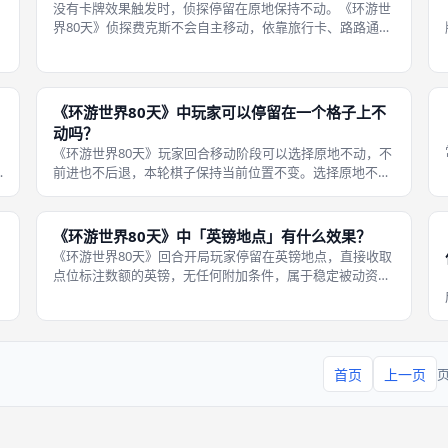
没有卡牌效果触发时，侦探停留在原地保持不动。《环游世
界80天》侦探费克斯不会自主移动，依靠旅行卡、路路通卡
牌效果由玩家主动推动，沿着环球路线向前行进。 任何玩家
都可以打出对应卡牌移动侦探，多数情况下用来追击领先的
竞争对手。侦探只能沿着路线单
走
《环游世界80天》中玩家可以停留在一个格子上不
动吗？
《环游世界80天》玩家回合移动阶段可以选择原地不动，不
前进也不后退，本轮棋子保持当前位置不变。选择原地不动
一般用于两种场景：资金完全不足以前进，后方又没有撤退
可
点位；或是想要停留在英镑点位、赌注点位持续获取资源。
原地不动属于三选一移动选项，
《环游世界80天》中「英镑地点」有什么效果？
《环游世界80天》回合开局玩家停留在英镑地点，直接收取
点位标注数额的英镑，无任何附加条件，属于稳定被动资金
来源。和中途停留点不一样，无论前进还是后退抵达，只要
下一回合开局仍然停留在该格子，就可以正常领取资金。 玩
家可以选择长时间停留英镑点位
察
首页
上一页