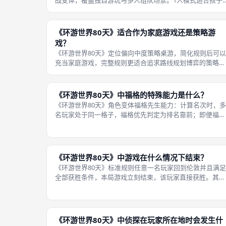
战变体，覆盖独自游玩与多人组队场景。1人模式适合孩子
独自锻炼视觉记忆能力；2至4人组队互动体验最佳，每个人
都拥有充足发言机会，不容易出现旁观情况；5至6人满员对
局，讨论环节更容易嘈杂，内
《环游世界80天》适合作为家庭游戏还是策略游
戏？
《环游世界80天》定位偏向中度策略桌游，简化规则后可以
充当家庭游戏，完整规则更适合追求路线规划博弈的策略玩
家。完整规则下资金计算、点位博弈、侦探干扰、名次权衡
要素丰富，策略选择空间充足，满足桌游爱好者的对抗需
求。 家庭亲子游玩时，可以关闭赌
《环游世界80天》中福格的特殊能力是什么？
《环游世界80天》角色变体福格先生能力：计算名次时，多
名玩家处于同一格子，福格优先判定为排名靠前；即便福格
暂时处在第一名位置，停靠路路通地点依旧可以抽取2张路
路通卡牌，不受领跑者抽卡限制。原版基础规则不启用角色
能力，属于可选变体。 福格是进
《环游世界80天》中游戏在什么情况下结束？
《环游世界80天》标准规则任意一名玩家回到伦敦并且满足
全部获胜条件，本局游戏立刻结束，该玩家直接获胜。其余
玩家不再拥有额外行动回合，结算终止。 判定时机在玩家
合完成移动、资源调整之后，一旦两项条件同时达成，对局
马上收尾。标准对局不存在回合
《环游世界80天》中侦探在玩家所在地时会发生什