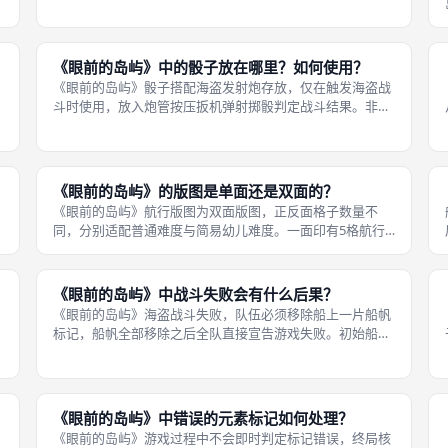
须水平平直插入，禁止倾斜摆放，防止同时露出多个图案破
坏公平性。 插入到位之后，确认只能看见一个独立元素，其
余图案被筒壁完全遮挡。观察结束
《眼前的岛屿》中的骰子放在哪里？如何使用？
《眼前的岛屿》骰子搭配海盗发射炮存放，仅在触发海盗战
斗时使用，放入炮管按压扳机弹射掷骰判定战斗结果。非战
斗阶段骰子收纳在盒子内，不摆放在桌面。 这款桌游骰子没
有移动、资源获取功能，唯一用途就是海盗战斗胜负判定。
玩家不能徒手直接投掷骰子，官方
《眼前的岛屿》的版图是单面还是双面的？
《眼前的岛屿》航行版图为双面版图，正反面格子数量不
同，分别适配普通难度与简易幼儿难度。一面印有5格航行
路线，用于标准、困难模式；另一面格子更少，适合3岁幼
儿简化变体，缩短航行长度，减少遭遇海盗的机会。 版图采
用厚实纸板印刷，两面美术统一为海
《眼前的岛屿》中战斗失败会有什么后果？
《眼前的岛屿》海盗战斗失败，队伍必须移除船上一片船帆
标记，船帆全部移除之后全队直接宣告游戏失败。初始船只
拥有三片船帆，代表全队三条生命，每一次战败永久损失一
片，没有途径恢复船帆。 船帆属于全队公共资源，所有玩家
共同承担风险。连续遭遇海盗并且
准
《眼前的岛屿》中错误的元素标记如何处理？
《眼前的岛屿》游戏过程中不会即时判定标记错误，终局核