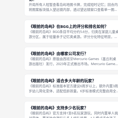
开局所有人短暂查看岛屿地图卡牌，完成短时记忆；回合内
将图案板块插入望远镜内部，透过望远镜窗口查看单一图案
元素，不能直接看到完整板块画面。《眼前的岛屿》玩家依
靠专属纸质望远镜、图案观察板块、岛屿地图卡牌完成观察
与记忆，搭配船只、标记配件记录判
《眼前的岛屿》在BGG上的评分和排名如何？
《眼前的岛屿》BGG条目平均分约5.6分，归类在家庭儿童
游分区，属于轻量亲子记忆类桌游。评分分化特征明显，亲
子玩家普遍给出高分，认可立体望远镜配件、多层难度变体
对孩童的吸引力；重度策略桌游爱好者评分偏低，认为玩法
深度不足，偏向儿童教育向游
《眼前的岛屿》由哪家公司发行？
《眼前的岛屿》原版由西班牙Mercurio Games（墨丘利桌
游出版社）发行，2023年正式推出市场。Mercurio Games
深耕伊比利亚半岛家庭桌游赛道，主打儿童、亲子向轻量桌
游，擅长制作带有立体实体配件的互动桌游，重视教育属性
与游
《眼前的岛屿》适合多大年龄的玩家？
《眼前的岛屿》标准版本官方建议6周岁以上，额外内置3周
岁幼儿简化变体，适配低龄孩童。6岁标准模式完整启用全
部规则，包含海盗战斗、完整岛屿元素记忆；3岁幼儿变体
移除海盗负面机制，减少需要记忆的图案元素，降低脑力负
担，专注锻炼观察力。 游戏没有
《眼前的岛屿》支持多少名玩家？
《眼前的岛屿》官方支持1至6名玩家游玩，同时内置单人挑