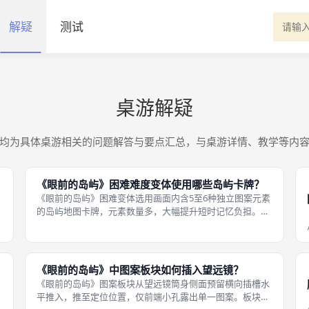
解疑
测试
桌游解疑
均为具体桌游相关的问题解答与要点汇总，与桌游详情、教学等内
《眼前的岛屿》困难难度变体使用哪些岛屿卡牌？
《眼前的岛屿》困难变体选用画面内含5至6种独立图案元素
的岛屿地图卡牌，元素数量多，大幅提升短时记忆负担。同
保
时完整启用全部图案板块，包含高风险双海盗标记板块，搭
配5格标准航行版图，对局压力达到上限。 叠加双海盗袭击
风险，队伍不仅要应对高难度记
《眼前的岛屿》中图案板块如何插入望远镜？
《眼前的岛屿》图案板块从望远镜筒身侧面预留横向插槽水
平推入，推至定位位置，仅前端小孔露出单一图案。板块必