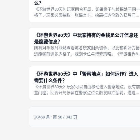
么？
《环游世界80天》玩家回合开局，如果棋子与侦探处于同一
格子，玩家必须抽取一张谣言卡，抬高抵达伦敦的获胜门
槛。谣言卡无法直接丢弃，必须依靠旅行卡、路路通效果才
能清除。 判定时机为回合开局移动之前，如果移动阶段才
到侦探所在格子，本轮不会立刻触
《环游世界80天》中玩家持有的金钱是公开信息还
是隐藏信息？
所有对手随时能够查看每名玩家剩余资金，以此预判对方最
远能够前进多少格子，规划卡位与博弈策略。《环游世界80
天》玩家手中英镑钱币全部公开摆放，资金数额属于全体玩
家可见的公开信息。 资金公开是游戏重要平衡设计，玩家
以精准估算对手冲刺潜力，不存
《环游世界80天》中「警察地点」如何运作？进入
需要什么条件？
《环游世界80天》玩家可以自由移动进入警察地点，没有前
置门槛；回合开局停留在警察点位会触发阻拦惩罚，遭遇侦
探相关负面效果。警察点位是侦探费克斯重点巡查区域，玩
家主动停靠等同于陷入侦探包围圈。 移动路径可以经过警
格子，单纯途经不会触发惩罚，
20469 条 · 第 56 / 342 页