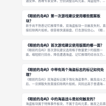
通变体、困难专家变体，分别调整岛屿元素、海盗组件、版
图格子。3岁幼儿变体：移除全部海盗板块、骰子与发射
炮，使用简易短版图，选用元素最少的岛屿卡牌，没有船帆
生命机制。 标准普通变体：启用单海
《眼前的岛屿》第一次游戏建议使用哪些图案板
块？
新手尚不熟悉记忆推理节奏，双海盗板块一旦触发失利，直
接扣除两片船帆，很容易快速崩盘，打击游玩信心。《眼前
的岛屿》首次游玩建议剔除双海盗强化板块，只使用普通元
素板块与基础单海盗板块，降低对局突然大量损失船帆的风
险。 普通元素板块包含棕榈树、小
《眼前的岛屿》首次游戏建议使用版图的哪一面？
《眼前的岛屿》首次游玩建议选用格子数量更少的版图一
面，缩短航行回合，降低遭遇海盗、记忆推理的综合压力。
更少的航行格子意味着总回合数变少，队伍不需要进行大量
观察判断，新手玩家不容易出现连续误判、频繁遭遇海盗落
败的情况。 低龄孩童首次游玩，固定
《眼前的岛屿》中带有两个海盗标志的标记如何处
理？
《眼前的岛屿》双海盗标记属于强化海盗事件，触发战斗之
后，一旦掷骰失败直接扣除两片船帆，风险远高于普通海盗
标记。普通海盗战败仅损失一片船帆，双海盗标记失误几乎
直接断送队伍生存空间。 该标记仅在困难变体中启用，标
入门游戏建议移除双海盗板块，降
《眼前的岛屿》中的海盗战斗是如何触发的？
海盗板块属于特殊事件板块，不属于岛屿元素，触发之后直