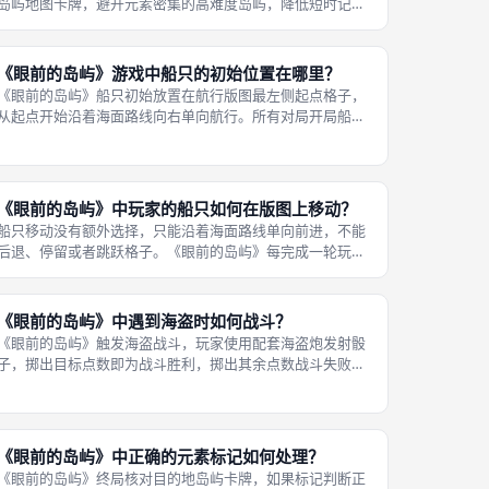
岛屿地图卡牌，避开元素密集的高难度岛屿，降低短时记忆
压力。元素越少，玩家短时间浏览记忆难度越低，更容易形
成准确集体判断，提升初次游玩的成就感。 熟练之后再挑选
拥有5至6种图案的困难岛屿卡牌
《眼前的岛屿》游戏中船只的初始位置在哪里？
《眼前的岛屿》船只初始放置在航行版图最左侧起点格子，
从起点开始沿着海面路线向右单向航行。所有对局开局船模
统一摆放在起点，不存在随机初始位置。 每轮回合结束自动
向右移动一格，只能前进不能后退。队伍可以根据船只所在
位置，判断还剩余多少轮观察机会
《眼前的岛屿》中玩家的船只如何在版图上移动？
船只移动没有额外选择，只能沿着海面路线单向前进，不能
后退、停留或者跳跃格子。《眼前的岛屿》每完成一轮玩家
回合，无论观察结果、海盗战斗胜负，船只自动向前移动版
图一格，不需要消耗资源。 版图格子数量对应难度变体，普
通难度使用5格路线。船只抵达最
《眼前的岛屿》中遇到海盗时如何战斗？
《眼前的岛屿》触发海盗战斗，玩家使用配套海盗炮发射骰
子，掷出目标点数即为战斗胜利，掷出其余点数战斗失败。
发射炮是立体互动配件，将骰子放入炮管，按压后方扳机弹
射骰子，提升孩童游玩乐趣。 标准规则骰子为六面骰，官方
变体可以调整胜利目标点数，改变
《眼前的岛屿》中正确的元素标记如何处理？
《眼前的岛屿》终局核对目的地岛屿卡牌，如果标记判断正