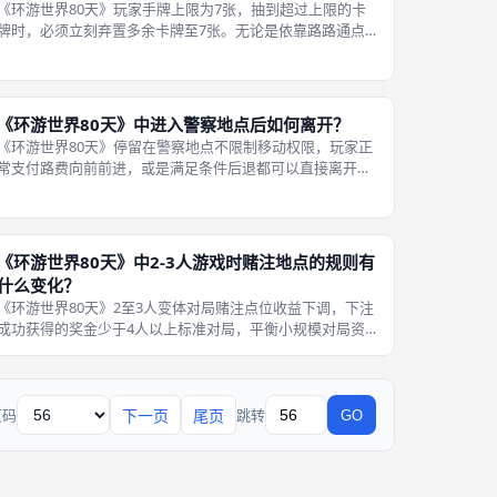
《环游世界80天》玩家手牌上限为7张，抽到超过上限的卡
牌时，必须立刻弃置多余卡牌至7张。无论是依靠路路通点
位、旅行卡效果抽牌，触发抽卡之后第一时间核对手牌数
量，超出部分由玩家自主选择弃置。 手牌上限限制玩家无限
囤积强力卡牌，逼迫玩家主动取舍
《环游世界80天》中进入警察地点后如何离开？
《环游世界80天》停留在警察地点不限制移动权限，玩家正
常支付路费向前前进，或是满足条件后退都可以直接离开，
没有强制滞留惩罚。警察点位只会在回合开局触发负面效
果，不会锁住玩家棋子强制无法移动。 很多玩家误以为进入
警察格子会被困住，属于常见规则
《环游世界80天》中2-3人游戏时赌注地点的规则有
什么变化？
《环游世界80天》2至3人变体对局赌注点位收益下调，下注
成功获得的奖金少于4人以上标准对局，平衡小规模对局资
金获取速度。多人对局玩家数量多，名次分层丰富，赌注收
益上限更高；2至3人只有两档名次，如果维持原版奖金标
准，资金会快速膨胀，破坏行进
下一页
尾页
页码
跳转
GO