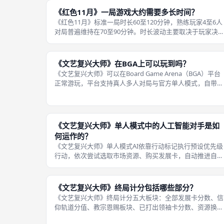
《红色11月》一局游戏大约需要多长时间？
《红色11月》标准一局时长60至120分钟，熟练玩家4至6人
对局普遍维持在70至90分钟。时长波动主要取决于玩家决
速度、灾难事件触发频率、团队配合熟练度。 新手对局经
突破90分钟，大量时间消耗在查阅规则、讨论行动方案。游
戏时长由行动消耗
《文艺复兴大师》在BGA上可以玩到吗？
《文艺复兴大师》可以在Board Game Arena（BGA）平台
正常游玩，平台支持真人多人对局与官方单人模式，自带中
文界面。BGA支持自建房间邀约好友，也可以随机匹配路人
玩家。 线上完整复刻市场弹珠推动、仓库存储、生产同步
算、梵蒂冈报
《文艺复兴大师》单人模式中的人工智能对手是如
何运作的？
《文艺复兴大师》单人模式AI依靠行动标记执行预设优先级
行动，依次尝试选取市场资源、购买发展卡，自动推进自身
信仰轨道。AI没有仓库存储限制，不会触发资源溢出惩罚，
拥有独立简化规则。 每回合依照固定决策顺序行动，优先
取包含红色信仰弹珠的行列推
《文艺复兴大师》终局计分包括哪些部分？
《文艺复兴大师》终局计分五大板块：全部发展卡分数、信
仰轨道分值、教宗恩赐板块、已打出领袖卡分数、资源换算
声望。发展卡无论是否被覆盖，所有卡牌分值全部累加；手