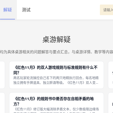
解疑
测试
桌游解疑
均为具体桌游相关的问题解答与要点汇总，与桌游详情、教学等内
《红色11月》的双人游戏规则与标准规则有什么不
同？
两名玩家轮流操控自己名下的两只地精执行回合，每名地精
独立拥有手牌道具、独立醉酒等级。《红色11月》双人变体
每名玩家操控2名地精，取消弃艇逃生规则，其余所有机制
沿用标准3至8人对局规则。 弃艇逃生规则被移除，避免利用
该变体规则破坏平衡。道具交
《红色11月》的规则书中是否存在自相矛盾的地
方？
《红色11月》修订版大幅消除矛盾文本，仅少数极限边缘场