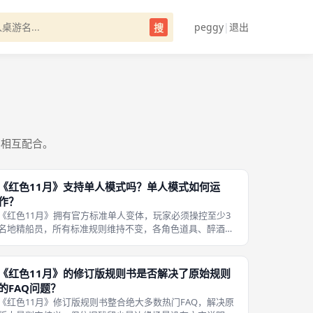
peggy
|
退出
搜
容相互配合。
《红色11月》支持单人模式吗？单人模式如何运
作？
《红色11月》拥有官方标准单人变体，玩家必须操控至少3
名地精船员，所有标准规则维持不变，各角色道具、醉酒状
态互相独立。玩家轮流操控每一名地精执行回合，自主规划
多名船员分工。 单人模式没有真人队友沟通，所有任务规划
依靠自己完成，难度高于多人对
《红色11月》的修订版规则书是否解决了原始规则
的FAQ问题？
《红色11月》修订版规则书整合绝大多数热门FAQ，解决原