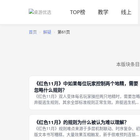
TOP榜
教学
线上
首页
›
解疑
›
第61页
本版块条目
《红色11月》中如果每位玩家控制两个地精，需要
忽略什么规则？
《红色11月》双人变体每名玩家操控两只地精时，需要忽略
弃艇逃生规则，其余全部标准规则正常生效。弃艇逃生机制
针对单人操控单一角色设计，双人操控双地精模式下启用该
规则会破坏对局平衡。 玩家依次操控自己名下地精执行回
合，不能同一回合连续操控两只角
《红色11月》的规则为什么被认为难以理解？
《红色11月》规则难点来源于多层机制联动、时序复杂、初
版文本书写糟糕，大量效果互相触发，新手很难预判连锁后