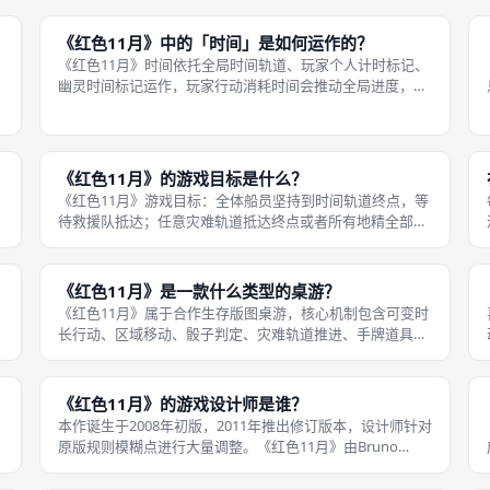
系统、清理舱门、移动等核心行动，玩家自由选定时长，投
入时间越多，骰子判定成功
《红色11月》中的「时间」是如何运作的？
《红色11月》时间依托全局时间轨道、玩家个人计时标记、
幽灵时间标记运作，玩家行动消耗时间会推动全局进度，触
发事件。每名玩家回合选择行动，自主决定消耗1至10分
钟，行动结束后，个人时间标记前进至幽灵标记位置。 幽灵
时间标记代表当前全局最远时间
长
《红色11月》的游戏目标是什么？
《红色11月》游戏目标：全体船员坚持到时间轨道终点，等
待救援队抵达；任意灾难轨道抵达终点或者所有地精全部阵
亡则游戏失败。获胜条件单一，不需要完成复杂支线任务，
模
核心就是持续压制氧气、高温、水压三条灾难轨道，同时处
理随机火灾、淹水、舱门堵塞、海
《红色11月》是一款什么类型的桌游？
《红色11月》属于合作生存版图桌游，核心机制包含可变时
长行动、区域移动、骰子判定、灾难轨道推进、手牌道具管
理。游戏无内置背叛者，标准规则为全员纯合作，依靠随机
事件持续制造危机，玩家团队共同对抗系统生成的各类灾
难。 区别于大多数合作桌游固定行
《红色11月》的游戏设计师是谁？
本作诞生于2008年初版，2011年推出修订版本，设计师针对
原版规则模糊点进行大量调整。《红色11月》由Bruno
Faidutti与Jef Gontier联合设计，Bruno Faidutti创作过《密
室惊魂》《骑士旅店》等经典作品，擅长