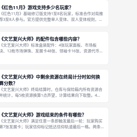
默，地精潜艇求生题材没有血腥
《红色11月》游戏支持多少名玩家？
《红色11月》基础修订版支持1至8名玩家，标准合作对局推
荐3至8人参与。官方提供完整单人变体、双人变体规则，单
人模式要求一名玩家操控至少3名地精船员；双人模式每名
玩家操控2名地精。 人数会直接改变对局压力：人数越少，
单名玩家需要处理的任务越
《文艺复兴大师》的配件包含哪些内容？
《文艺复兴大师》标准盒装配件：4张玩家面板、市场板
块、12枚市场弹珠、发展卡48张、领袖卡16张、资源代币、
信仰标记、教宗恩赐板块、单人AI标记、规则说明书。发展
卡分为三级，每等级拥有多组不同生产配方卡牌；领袖卡一
共16张，开局每人抽取4张
《文艺复兴大师》中剩余资源在终局计分时如何换
算分数？
《文艺复兴大师》终局结算时，仓库与保险箱内所有资源合
并统计，每5枚资源换算1点声望，计算结果向下取整。4枚
资源无法获得分数，9枚资源换算1分，10枚资源换算2分。
资源种类不影响换算，所有物资统一计数。信仰不属于物质
资源，不参与这项换算。资
《文艺复兴大师》游戏结束的条件有哪些？
《文艺复兴大师》满足任意一条即触发最后一轮：玩家购买
第7张发展卡；玩家信仰标记抵达信仰轨道最后一格。两条
条件满足其一，不会立刻结束游戏，先完成当前触发玩家的