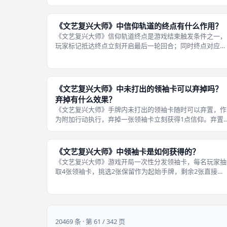
牌内未打出领袖卡不计分，只有场上已激活领袖有效。 信
得分按照标记最终停留格子读取分
《文艺复兴大师》中信仰轨道的终点有什么作用？
《文艺复兴大师》信仰轨道终点是游戏结束触发条件之一，
玩家标记抵达终点立刻开启最后一轮回合；同时终点对应高
额终局信仰声望分值。抵达终点时同步触发最后一次梵蒂冈
报告结算，争夺最终一轮教宗恩赐板块。 抵达终点并不立
终止对局，所有玩家完成本轮全部
《文艺复兴大师》中未打出的领袖卡可以弃掉吗？
弃掉有什么效果？
《文艺复兴大师》手牌内未打出的领袖卡随时可以弃置，作
为附加行动执行，弃掉一张领袖卡立刻获得1点信仰。弃置
领袖不需要满足卡牌打出条件，属于保底使用方式。 玩家
要权衡取舍：保留领袖等待达成条件打出，获得持续特效外
加终局分数；提前弃置换取即时信
《文艺复兴大师》中领袖卡是如何获得的？
《文艺复兴大师》游戏开局一次性分发领袖卡，每名玩家抽
取4张领袖卡，挑选2张保留作为起始手牌，剩余2张直接弃
置。整局游戏没有额外途径获取领袖卡，手牌领袖数量永久
不再增加。 领袖卡拥有两种使用方式：满足条件打出永久
效；直接弃置换取1点信仰。打
20469 条 · 第 61 / 342 页