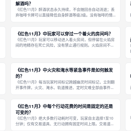
解酒吗？
，
《红色11月》醉酒状态永久持续，不会随回合自动消退；丢
弃咖啡卡牌可以直接降低自身醉酒等级2级。没有咖啡的情
级
况下，醉酒等级只会升、不会下降，持续承受每回合昏迷检
定压力。 咖啡属于稀缺解毒道具，只能依靠抽取道具卡获
得，舰长室初始库存没有咖啡。玩
《红色11月》中玩家可以穿过一个着火的房间吗？
《红色11月》玩家可以移动进入着火房间，但停留在火焰房
间的地精存在死亡风险，没有禁止通行规则。火焰房间不能
生成新积水，火灾蔓延也无法扩散至积水房间。 进入着火房
益
间不需要额外消耗时间，但是如果地精持续被困火场，叠加
其他负面条件容易直接阵亡。尽
《红色11月》中火灾和淹水等紧急事件是如何触发
的？
《红色11月》每当玩家时间标记跨越幽灵时间标记，立刻翻
开事件牌，火灾、淹水、轨道推进、定时灾难全部由事件牌
，
触发。新增火灾会随机选定房间，已经积水的房间不会生成
新火焰；火灾蔓延只能扩散至相邻无积水房间；积水事件直
接在随机房间增加淹水标记。 事
《红色11月》中每个行动花费的时间是固定的还是
可变的？
《红色11月》绝大多数行动耗时可变，玩家自主选择1至10
分钟；仅有交易道具、无行动拥有固定时间上限。交易道具
最多消耗4分钟，无行动固定消耗1分钟。 灭火、抽水、维修