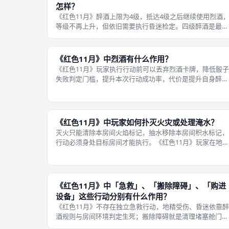
怎样？
《红色11月》醉酒上限为4级，抵达4级之后继续使用烈酒
等级不再上升，但依旧需要执行昏迷检定。四级醉酒是最高
难度检定，每回合失败概率最高，一旦昏迷很难自救。 四
醉酒地精没有办法依靠继续饮酒获得更多收益，只会持续承
担极高昏迷风险。如果没有咖
《红色11月》中烈酒有什么作用？
《红色11月》玩家执行行动前可以丢弃烈酒卡牌，降低骰子
失败判定门槛，提升本次行动成功率，代价是提升自身醉酒
等级。舰长室存有初始烈酒库存，库存耗尽之后无法从舱室
获取烈酒，只能依靠抽取道具卡获得。 烈酒是最重要的增
道具，面对抢修三大系统、紧急
《红色11月》中玩家如何扑灭火灾或处理淹水？
灭火只能清除本房间火焰标记，抽水移除本房间积水标记，
行动必须身处目标房间才能执行。《红色11月》玩家在地火
房间执行灭火行动、在积水房间执行抽水行动，选定行动时
长，骰子判定成功即可移除对应标记。 行动投入时长越长
成功判定越容易。房间同时着火
《红色11月》中「急救」、「搬除障碍」、「购进
设备」这些行动分别有什么作用？
《红色11月》不存在独立急救行动，地精受伤、昏迷依靠醉
酒规则与房间环境判定生死；搬除障碍就是清理堵塞舱门行
动，移除舱门阻塞标记，打通房间之间通行路线，方便船员