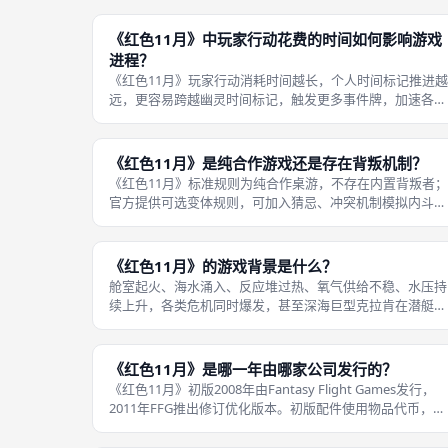
快速穿梭潜艇各个舱室。堵塞舱门会切断通行路线，火灾、
积水房间被困船员无法撤离，优先
《红色11月》中玩家行动花费的时间如何影响游戏
进程？
《红色11月》玩家行动消耗时间越长，个人时间标记推进越
远，更容易跨越幽灵时间标记，触发更多事件牌，加速各类
灾难降临。每一次跨越幽灵标记，都会翻开新事件，新增火
灾、积水、推进三大灾难轨道、生成定时毁灭标记。 选择
时间行动，可以提高本次行动成
《红色11月》是纯合作游戏还是存在背叛机制？
《红色11月》标准规则为纯合作桌游，不存在内置背叛者；
官方提供可选变体规则，可加入猜忌、冲突机制模拟内斗。
原版没有任何强制背叛设计，不少玩家误以为醉酒、资源争
夺存在对抗性，实际上道具交换属于团队协作手段。 基础
式下所有玩家目标完全一致，共
《红色11月》的游戏背景是什么？
舱室起火、海水涌入、反应堆过热、氧气供给不稳、水压持
续上升，各类危机同时爆发，甚至深海巨型克拉肯在潜艇外
部徘徊。《红色11月》背景设定在地精实验潜艇「红色十一
月号」，潜艇深海航行时接连爆发各类故障与灾难，救援队
正在赶来。 地精船员必须分工抢
《红色11月》是哪一年由哪家公司发行的？
《红色11月》初版2008年由Fantasy Flight Games发行，
2011年FFG推出修订优化版本。初版配件使用物品代币，规
则文本存在大量模糊之处，社区FAQ数量庞大；修订版扩大
游戏版图，将物品代币替换为物品卡牌，大规模梳理、澄清