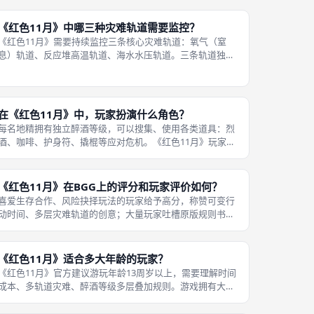
定。 处于淹水房间执行大部分
《红色11月》中哪三种灾难轨道需要监控？
《红色11月》需要持续监控三条核心灾难轨道：氧气（窒
息）轨道、反应堆高温轨道、海水水压轨道。三条轨道独立
运作，任意一条标记走到轨道终点，潜艇直接损毁，全员游
戏失败。 玩家必须前往对应舱室执行维修行动，将轨道标记
回撤至安全重置点位。氧气轨道对
在《红色11月》中，玩家扮演什么角色？
每名地精拥有独立醉酒等级，可以搜集、使用各类道具：烈
酒、咖啡、护身符、撬棍等应对危机。《红色11月》玩家扮
演被困在地精潜艇「红色十一月号」上的地精水手，各司其
职维持潜艇运转，等待外部救援。 角色没有固定职业区分，
玩家可以自由选择行动路线，可
《红色11月》在BGG上的评分和玩家评价如何？
喜爱生存合作、风险抉择玩法的玩家给予高分，称赞可变行
动时间、多层灾难轨道的创意；大量玩家吐槽原版规则书写
混乱，需要查阅大量FAQ才能正常游玩。《红色11月》BGG
玩家平均分约6.3分，重度2.1/5，评价两极分化，核心争议
集中在规则文本晦涩
《红色11月》适合多大年龄的玩家？
《红色11月》官方建议游玩年龄13周岁以上，需要理解时间
成本、多轨道灾难、醉酒等级多层叠加规则。游戏拥有大量
联动机制，行动时长选择、火灾蔓延、淹水惩罚、醉酒检定
互相影响，低龄玩家很难预判连锁后果。 游戏主题轻松幽