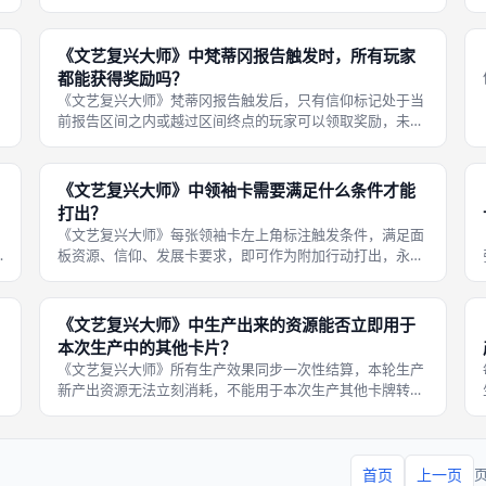
仰
束才进入计分。规则保证所有玩家拥有同等回合数量，不会
出现有人提前出局缺少行动机会。 即便对手抢先触发终局条
件，剩余玩家依旧拥有完整一轮行动
《文艺复兴大师》中梵蒂冈报告触发时，所有玩家
都能获得奖励吗？
《文艺复兴大师》梵蒂冈报告触发后，只有信仰标记处于当
前报告区间之内或越过区间终点的玩家可以领取奖励，未进
刻
入区间无法获得教宗恩赐板块。不存在全员平分奖励机制，
信仰进度落后的玩家会直接错失本轮板块奖励。 每一轮报告
对应的恩赐板块价值逐步提升，错
《文艺复兴大师》中领袖卡需要满足什么条件才能
打出？
《文艺复兴大师》每张领袖卡左上角标注触发条件，满足面
板资源、信仰、发展卡要求，即可作为附加行动打出，永久
需
生效。打出领袖属于额外行动，不和回合基础行动冲突，可
以搭配市场、生产、购买卡牌任意行动执行。 打出之后领袖
持续提供被动增益，保留至游戏结
《文艺复兴大师》中生产出来的资源能否立即用于
本次生产中的其他卡片？
《文艺复兴大师》所有生产效果同步一次性结算，本轮生产
新产出资源无法立刻消耗，不能用于本次生产其他卡牌转
生
化。新产出资源全部进入保险箱，等到下一回合各类行动开
启之后才能使用。 所有消耗资源只能取自生产行动启动之前
已经存在的仓库、保险箱资源。同步
首页
上一页