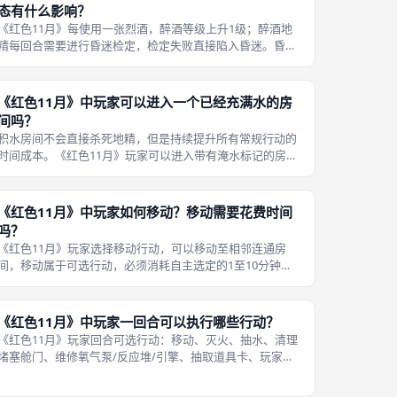
态有什么影响？
《红色11月》每使用一张烈酒，醉酒等级上升1级；醉酒地
精每回合需要进行昏迷检定，检定失败直接陷入昏迷。昏迷
地精无法执行任何行动，如果身处着火、淹水房间，有极高
死亡风险。 醉酒等级一共有四级，等级越高，昏迷检定失败
概率越大。处于昏迷状态的地精
《红色11月》中玩家可以进入一个已经充满水的房
间吗？
积水房间不会直接杀死地精，但是持续提升所有常规行动的
时间成本。《红色11月》玩家可以进入带有淹水标记的房
间，但身处积水房间执行灭火、维修、抽水之外的行动，额
外增加2分钟时间惩罚。 如果积水房间同时发生火灾，火焰
无法自然蔓延，但被困地精生存风
《红色11月》中玩家如何移动？移动需要花费时间
吗？
《红色11月》玩家选择移动行动，可以移动至相邻连通房
间，移动属于可选行动，必须消耗自主选定的1至10分钟时
间。舱门被堵塞时，无法直接穿过，必须先执行清理障碍行
动移除阻塞标记。 移动行动不需要骰子判定，必定成功，但
不能免费执行。很多新手误以为
《红色11月》中玩家一回合可以执行哪些行动？
《红色11月》玩家回合可选行动：移动、灭火、抽水、清理
堵塞舱门、维修氧气泵/反应堆/引擎、抽取道具卡、玩家之
间道具交易、弃艇逃生，也可以选择无行动等待。所有行动
都需要自主选定消耗1至10分钟时长，并进行对应骰子判