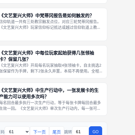
回合，随后剩余所有玩家依次走完本轮行动。 本轮全体行动
全部结束之后，立即停止对局进入
《文艺复兴大师》中梵蒂冈报告是如何触发的？
信仰轨道一共有三处教宗触发点位，对应三轮梵蒂冈报告。
《文艺复兴大师》玩家信仰标记抵达或越过信仰轨道上教宗
标识格子时，立刻触发一次梵蒂冈报告结算。 只要任意一名
玩家抵达触发格，全体玩家同步进入结算阶段。结算规则区
分玩家位置：信仰标记处于报告区
《文艺复兴大师》中每位玩家起始获得几张领袖
卡？保留几张？
《文艺复兴大师》开局每名玩家抽取4张领袖卡，自主挑选2
张保留作为手牌，剩下2张永久弃置，本局不再使用。全程
没有任何方式获取新领袖卡，手牌上限固定为最多2张。 玩
家可以随时选择弃置手牌领袖换取信仰，也可以满足条件打
出领袖获得持续被动特效。一旦
《文艺复兴大师》中生产行动中，一张发展卡的生
产能力可以使用多次吗？
每名回合最多执行一次生产行动，等于每张卡牌每回合最多
生效一回。《文艺复兴大师》单次生产行动内，每一张可见
发展卡的生产能力只能激活一次，不能重复多次消耗资源反
复转化。 规则杜绝单卡无限循环转化资源，控制引擎上限。
想要多次利用同一张卡牌生产，必
下一页
尾页
页码
跳转
GO