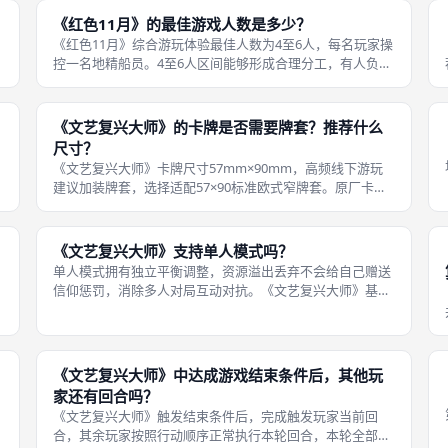
《红色11月》的最佳游戏人数是多少？
《红色11月》综合游玩体验最佳人数为4至6人，每名玩家操
策
控一名地精船员。4至6人区间能够形成合理分工，有人负责
常
处理火灾淹水，有人持续维修氧气、反应堆、水压三大核心
系统，有人搜集道具调配烈酒与咖啡，不会出现人手极度紧
缺，也不会任务分散缺少紧迫
《文艺复兴大师》的卡牌是否需要牌套？推荐什么
尺寸？
《文艺复兴大师》卡牌尺寸57mm×90mm，高频线下游玩
建议加装牌套，选择适配57×90标准欧式窄牌套。原厂卡牌
结
纸质厚度中等，反复手持挑选、洗牌容易出现边角折痕、磨
损；成都桌游经常循环开桌，加装牌套能够有效延长卡牌使
用寿命。 发展卡、领袖卡
《文艺复兴大师》支持单人模式吗？
单人模式拥有独立平衡调整，资源溢出丢弃不会给自己赠送
信仰惩罚，消除多人对局互动对抗。《文艺复兴大师》基础
盒内置官方完整单人模式，配备专属AI行动标记，无需额外
扩展即可单人游玩。 玩家对阵程序化AI对手，AI按照固定行
动优先级选取市场行列、购
选
《文艺复兴大师》中达成游戏结束条件后，其他玩
家还有回合吗？
《文艺复兴大师》触发结束条件后，完成触发玩家当前回
合，其余玩家按照行动顺序正常执行本轮回合，本轮全部结