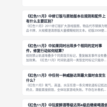
果。时间推进、事件触发、火灾蔓延、淹水惩罚、醉酒检
定、灾难轨道六大系统互相影响，形成海量组合场景。 回
内部拥有清晰阶段顺序，但规则书
《红色11月》中修订版与原始版本在规则和配件上
有什么主要区别？
《红色11月》2011修订版扩大游戏版图，物品代币替换为
品卡牌，大规模澄清原版大量模糊规则文本。初版2008使
实体代币代表道具，玩家需要频繁查阅对照表；修订版直接
使用卡牌，道具效果一目了然，大幅减少查表耗时。 规则
面，修订版整合社区大
《红色11月》中如果同时出现多个相同的定时事
件，修复行动如何结算？
规则禁止轨道堆叠多个同类毁灭标记，重复触发事件没有叠
加效果。《红色11月》时间轨道同一类型定时标记只能存在
一枚，再次触发同类定时事件不会新增标记，只需要一次修
复行动即可移除。 不同类型定时标记可以同时存在轨道上
需要分别执行对应修复行动逐个
《红色11月》中任何一种威胁达到最大值时会发生
什么？
《红色11月》氧气、高温、水压任意一条灾难轨道标记抵达
终点，潜艇直接损毁，全体玩家游戏失败。不存在补救机
会，无论其他轨道状态如何，对局立刻结束判定失败。 这
条轨道属于硬性失败条件，优先级高于所有其他规则。火
灾、淹水不会直接造成失败，但是持
《红色11月》中玩家醉酒等级达到4级后继续喝酒