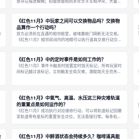
景存在描述模糊；初版原版规则多处文字互相冲突，大量判
合
定无法直接依靠规则书解答。修订版重写大部分流程描述，
理顺回合阶段顺序，消除明显文字冲突。 初版最大问题是事
件结算顺序、行动惩罚叠加、醉
《红色11月》中玩家之间可以交换物品吗？交换物
品算作一个行动吗？
物
双方必须处在连通的相邻舱室，被堵塞舱门隔断无法交易。
用
《红色11月》相邻房间内的地精可以执行道具交易行动交换
物品，交易属于独立行动，最多消耗4分钟时间。 一回合只
层
能执行一次交易行动，可以自由交换任意数量道具卡牌。交
易行动没有骰子判定，必定成功
《红色11月》中的定时事件是如何工作的？
《红色11月》事件卡触发时放置定时毁灭标记，所有玩家时
间标记越过该标记，立刻触发全局灾难，潜艇毁灭全员失
败。同一种类定时标记时间轨道上只能存在一枚，重复触发
同类事件不会新增标记。 玩家可以执行对应维修行动移除定
时标记，必须在任意玩家计时跨越
，
《红色11月》中氧气、高温、水压这三种灾难轨道
的重置点是如何运作的？
《红色11月》成功执行对应维修行动，可以将轨道标记回撤
至轨道带有星标的重置安全点位，无法直接归零。每条轨道
三
拥有多处星标重置格，标记已经处于星标格时，维修成功可
以回撤至更左侧的星标位置。 随机事件会持续推动标记向右
前进，靠近轨道终点毁灭线。维
会
《红色11月》中醉酒状态会持续多久？咖啡道具能