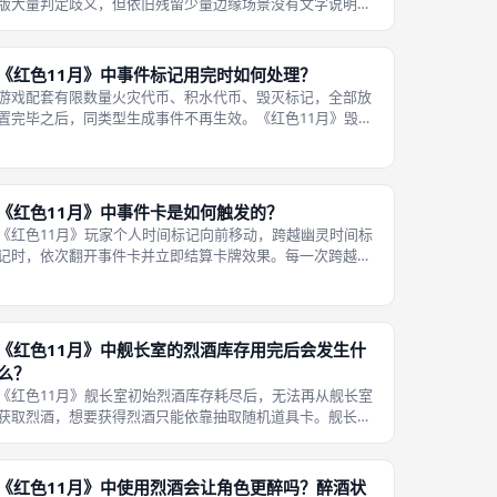
版大量判定歧义，但依旧残留少量边缘场景没有文字说明。
FFG吸收多年玩家社区反馈，理顺事件结算顺序、醉酒检
定、时间跨越、定时标记冲突等高频争议点。 常见核心疑问
在修订规则内拥有明确答案，
《红色11月》中事件标记用完时如何处理？
游戏配套有限数量火灾代币、积水代币、毁灭标记，全部放
置完毕之后，同类型生成事件不再生效。《红色11月》毁灭
标记、火灾、淹水等实体标记耗尽时，同类事件再次触发不
再新增对应标记，事件效果直接无效。 这属于内置隐性平衡
机制，标记耗尽之后，事件牌压
《红色11月》中事件卡是如何触发的？
《红色11月》玩家个人时间标记向前移动，跨越幽灵时间标
记时，依次翻开事件卡并立即结算卡牌效果。每一次跨越都
会触发一次翻牌，多名玩家连续长时间行动，会连续翻开多
张事件卡。 事件卡结算顺序严格按照卡牌文字执行，可能新
增火灾、推动灾难轨道、放置定
《红色11月》中舰长室的烈酒库存用完后会发生什
么？
《红色11月》舰长室初始烈酒库存耗尽后，无法再从舰长室
获取烈酒，想要获得烈酒只能依靠抽取随机道具卡。舰长室
是稳定获取烈酒的固定渠道，库存清空之后，烈酒供给变得
不可控，道具卡不一定能持续抽到烈酒。 这意味着团队后续
行动增益资源变少，高难度抢修
《红色11月》中使用烈酒会让角色更醉吗？醉酒状