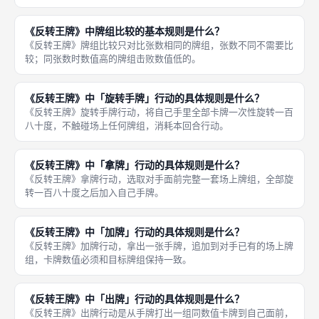
《反转王牌》中牌组比较的基本规则是什么？
《反转王牌》牌组比较只对比张数相同的牌组，张数不同不需要比
较；同张数时数值高的牌组击败数值低的。
《反转王牌》中「旋转手牌」行动的具体规则是什么？
《反转王牌》旋转手牌行动，将自己手里全部卡牌一次性旋转一百
八十度，不触碰场上任何牌组，消耗本回合行动。
《反转王牌》中「拿牌」行动的具体规则是什么？
《反转王牌》拿牌行动，选取对手面前完整一套场上牌组，全部旋
转一百八十度之后加入自己手牌。
《反转王牌》中「加牌」行动的具体规则是什么？
《反转王牌》加牌行动，拿出一张手牌，追加到对手已有的场上牌
组，卡牌数值必须和目标牌组保持一致。
《反转王牌》中「出牌」行动的具体规则是什么？
《反转王牌》出牌行动是从手牌打出一组同数值卡牌到自己面前，