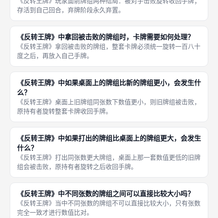
《反转王牌》玩家面前牌组两种结局：被对手击败旋转收回手牌；
存活到自己回合，弃牌阶段永久弃置。
《反转王牌》中拿回被击败的牌组时，卡牌需要如何处理？
《反转王牌》拿回被击败的牌组，整套卡牌必须统一旋转一百八十
度之后，再放入自己手牌。
《反转王牌》中如果桌面上的牌组比新的牌组更小，会发生什
么？
《反转王牌》桌面上旧牌组同张数下数值更小，则旧牌组被击败，
原持有者旋转整套卡牌收回手牌。
《反转王牌》中如果打出的牌组比桌面上的牌组更大，会发生
什么？
《反转王牌》打出同张数更大牌组，桌面上那一套数值更低的旧牌
组会被击败，原持有者旋转之后收回手牌。
《反转王牌》中不同张数的牌组之间可以直接比较大小吗？
《反转王牌》当中不同张数的牌组不可以直接比较大小，只有张数
完全一致才进行数值比对。