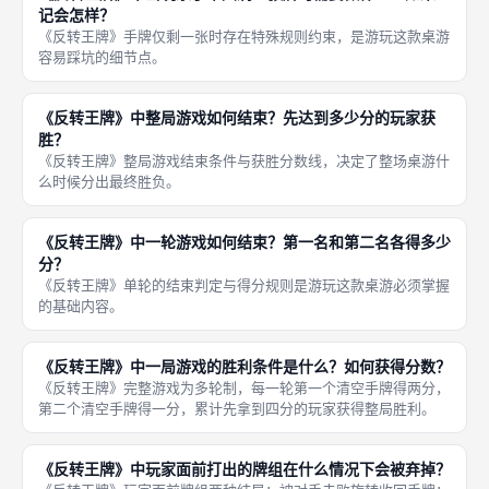
记会怎样？
《反转王牌》手牌仅剩一张时存在特殊规则约束，是游玩这款桌游
容易踩坑的细节点。
《反转王牌》中整局游戏如何结束？先达到多少分的玩家获
胜？
《反转王牌》整局游戏结束条件与获胜分数线，决定了整场桌游什
么时候分出最终胜负。
《反转王牌》中一轮游戏如何结束？第一名和第二名各得多少
分？
《反转王牌》单轮的结束判定与得分规则是游玩这款桌游必须掌握
的基础内容。
《反转王牌》中一局游戏的胜利条件是什么？如何获得分数？
《反转王牌》完整游戏为多轮制，每一轮第一个清空手牌得两分，
第二个清空手牌得一分，累计先拿到四分的玩家获得整局胜利。
《反转王牌》中玩家面前打出的牌组在什么情况下会被弃掉？