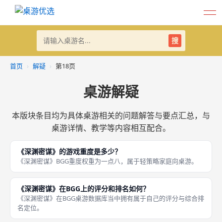
搜
首页
›
解疑
›
第18页
桌游解疑
本版块条目均为具体桌游相关的问题解答与要点汇总，与
桌游详情、教学等内容相互配合。
《深渊密谋》的游戏重度是多少？
《深渊密谋》BGG重度权重为一点八，属于轻策略家庭向桌游。
《深渊密谋》在BGG上的评分和排名如何？
《深渊密谋》在BGG桌游数据库当中拥有属于自己的评分与综合排
名定位。