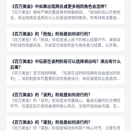
局势。《百万美金》中的告密者是五人及以上对局解锁的高阶反转
《百万美金》中如果出现两名或更多相同角色会怎样？
型角色，
《百万美金》拥有严格的重复角色制衡规则，「抢劫阶段公开角色
后，若出现两名或两名以上玩家选择相同角色，所有持有该重复角
色的玩家本轮直接失效」，触发全员淘汰机制，彻底丧失本轮抢劫
与分赃资格，无论角色类型、站位、结盟情况如何，统一判定失
《百万美金》的「抢劫」阶段是如何进行的？
效，无任何
《百万美金》的「抢劫」阶段是承上启下的核心结算环节，承接谈
判阶段的结盟布局，开启官方规则判定与角色能力结算。公开角色
后，优先判定重复角色冲突、特殊角色能力生效情况，处理暴徒、
恶棍、司机、告密者、谋士的专属效果，淘汰失效玩家、筛选有效
《百万美金》中玩家在谈判阶段可以选择退出吗？退出有什么
参与抢劫
后果？
《百万美金》官方规则明确，「玩家在谈判阶段拥有自由退出的权
利」，该机制是本作重要的风险规避设计，给玩家提供止损选项，
大幅提升对局策略容错率。玩家谈判阶段退出后拥有明确的利弊结
果，优势为「全额保全自身缴纳的保证金，不会出现保证金亏损、
《百万美金》的「谈判」阶段是如何进行的？
清零的情
《百万美金》的「谈判」阶段是本作最核心、最具乐趣的社交博弈
环节，也是区别于其他桌游的核心亮点，全程开放自由沟通，无话
术限制、无结盟限制，主打真实的心理拉扯与话术博弈。谋划阶段
结束后，所有玩家公开开启自由交流，可随意拉拢队友、组建临时
《百万美金》的「谋划」阶段是如何进行的？
抢劫帮派
《百万美金》的「谋划」阶段是每回合的首个核心环节，主要负责