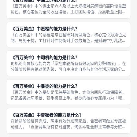
家，确定最
《百万美金》中的谋士是六人及以上大规模对局解锁的高阶增益型
角色，核心定位为全局收益增幅，主打团队增值、拉高收益上限，
是多人对局不可或缺的核心角色。谋士成功存活且未失效的情况
下，专属能力即刻触发，「本轮全局赃款总额会获得大幅增幅提
《百万美金》中恶棍的能力是什么？
升」，让整局
《百万美金》中的恶棍是常驻基础对抗型角色，核心定位为角色克
制、局势干扰，主打针对性制衡对手强势角色，是对局中打乱敌方
布局、制衡强势玩家的关键角色。恶棍的专属能力为「针对性抵消
同类功能角色的优势效果」，当场上存在司机、暴徒等强势收益角
《百万美金》中司机的能力是什么？
色时，恶
司机的专属核心能力为「掌控本轮所有有效玩家的分赃顺序」，在
分赃阶段拥有绝对优先级，可自主决定自身与其他存活玩家的分钱
先后，优先选取高额赃款，也可针对性限制对手的收益获取。《百
万美金》中的司机是核心常驻基础角色，定位为资源分配主导者，
《百万美金》中暴徒的能力是什么？
拥有对局
《百万美金》中的暴徒是常驻基础角色，定位为团队行动保障者，
适配各类对局场景，新手极易上手。暴徒的核心专属能力为「兜底
保障抢劫行动生效」，在多数玩家因角色重复、冲突失效的局势
下，只要暴徒自身未出现角色重复，即可稳定保留本轮的抢劫参与
《百万美金》中告密者的能力是什么？
资格，不会
在抢劫阶段结算完成、确定有效分赃玩家后，告密者可触发专属被
动能力，「直接背叛所有临时盟友，淘汰本轮全部正常参与分赃的
帮派成员」，让其他玩家的抢劫收益全部失效，彻底颠覆原有对局