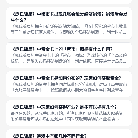
刻度与利息结算节点，所有资金卡的付息周期、债务到期时间全部
依托转盘刻度判定，是本作时间压力、债务压力的核心来源，全程
《庞氏骗局》中熊市卡出现几张会触发经济崩溃？崩溃后会发
自动化标
生什么？
《庞氏骗局》拥有固定的崩盘触发阈值，「场上累积的熊市卡数量
等于当前对局玩家人数时，立即触发全局经济崩溃」，判定时机为
每回合崩盘检查阶段，无需累计超额，持平即触发，三至五人对局
对应不同的崩盘阈值，人数越多越容易触发崩盘，完美适配多人高
《庞氏骗局》中资金卡上的「熊市」图标有什么作用？
风险博弈
《庞氏骗局》中资金卡上的「熊市」图标是游戏核心的「全局风险
标记」，是触发市场经济崩盘的唯一判定依据，直接决定对局风险
等级与后续结算规则，也是玩家风控运营的核心重点。每一张带有
熊市图标的资金卡，都代表一次市场风险累积，玩家每领取一张熊
《庞氏骗局》中资金卡是如何分布的？玩家如何获取资金？
市资金卡
《庞氏骗局》的资金卡拥有固定标准化分布规则，对局开局会取出
「九张基础资金卡」，按照数值从小到大的顺序有序排列放置在市
场区域，形成固定的资金卡排布序列，市场资金卡数量恒定、排布
规整，无随机打乱、无无序刷新，保障每局开局资金环境公平统
《庞氏骗局》中玩家如何获得产业？最多可以拥有几个？
一。每轮玩
每回合起始，从先手玩家开始，所有玩家可顺时针选择发起募资，
发起募资后可从市场供应堆中「同时获取两块随机产业板块与一张
资金卡」，玩家必须完整领取两项资源，不可单独拿取产业或资
金，也可主动跳过本轮募资，放弃本轮资产与资金获取机会。《庞
《庞氏骗局》游戏中有哪几种不同行业？
氏骗局》中