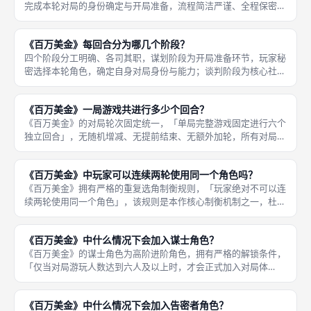
完成本轮对局的身份确定与开局准备，流程简洁严谨、全程保密，
为后续谈判与抢劫博弈奠定基础。阶段开启后，所有玩家同步进入
秘密操作状态，各自查看自身可使用的人物牌，结合上一轮使用的
《百万美金》每回合分为哪几个阶段？
角色、当
四个阶段分工明确、各司其职，谋划阶段为开局准备环节，玩家秘
密选择本轮角色，确定自身对局身份与能力；谈判阶段为核心社交
环节，玩家自由沟通、临时结盟、协商分赃比例，完成话术博弈；
抢劫阶段为局势筛选环节，判定抢劫行动是否生效、筛选有效参与
《百万美金》一局游戏共进行多少个回合？
玩家、处
《百万美金》的对局轮次固定统一，「单局完整游戏固定进行六个
独立回合」，无随机增减、无提前结束、无额外加轮，所有对局无
论游玩人数多少、玩家局势如何，都会完整走完六个回合的流程，
保障每一场成都桌游对局的时长均衡、计分公平、体验完整。固定
《百万美金》中玩家可以连续两轮使用同一个角色吗？
六回合的
《百万美金》拥有严格的重复选角制衡规则，「玩家绝对不可以连
续两轮使用同一个角色」，该规则是本作核心制衡机制之一，杜绝
玩家固定强势角色无脑碾压的玩法，强制玩家轮换角色、适配多元
打法，大幅提升对局策略多样性与可玩性。具体惩罚规则清晰明
《百万美金》中什么情况下会加入谋士角色？
确，若玩家
《百万美金》的谋士角色为高阶进阶角色，拥有严格的解锁条件，
「仅当对局游玩人数达到六人及以上时，才会正式加入对局体
系」，三至五人对局不会启用谋士角色。谋士作为收益增益型角
色，核心作用是提升全局赃款总额、拉高对局收益上限，适配六人
《百万美金》中什么情况下会加入告密者角色？
以上多人组队的