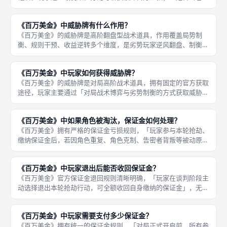
美背刺，单人独享全额赃款时，触发额外百万收益加成；三是多轮
精准规避角色重复、保证金亏损，持续稳定运营，累计触发高阶成
《百万美金》中威胁牌有什么作用？
套收益，
《百万美金》的威胁牌是高阶翻盘型战术道具，作用覆盖局势制
衡、规则干预、收益逆转多个维度，是劣势玩家逆风翻盘、制衡全
场强势玩家的核心手段，实用性极强、战术价值极高。威胁牌的核
心作用分为三类，一是强制打乱对手结盟体系，破除强势玩家的固
《百万美金》中玩家如何获得威胁牌？
定合作阵容
《百万美金》的威胁牌是对局高阶战术道具，拥有固定的官方获取
途径，玩家主要通过「对局战术博弈与劣势制衡的方式获取威胁
牌」，作为弥补对局劣势、制衡强势玩家的核心道具。威胁牌不会
随机刷新、无免费赠送机制，需要玩家通过精准的谈判拉扯、战术
《百万美金》中如果角色被淘汰，保证金如何处理？
取舍、局势
《百万美金》拥有严格的保证金亏损规则，「玩家参与本轮抢劫、
缴纳保证金后，若因角色重复、角色克制、告密者背叛等被动原因
被淘汰失效，已缴纳的保证金会直接作废清零，无法收回、无法顺
延、无法补偿」，这是对局核心的风险惩罚机制，也是提升博弈紧
《百万美金》中玩家退出后能否收回保证金？
张感的关
《百万美金》官方保证金退回规则清晰明确，「玩家在谈判阶段主
动选择退出本轮抢劫行动，可全额收回自身缴纳的保证金」，无扣
除、无亏损、无手续费，是官方给予玩家的正规止损福利机制。该
机制充分保障玩家的对局权益，允许玩家在局势不利、预判亏损
《百万美金》中玩家需要支付多少保证金？
时，主动放
《百万美金》拥有统一的保证金规则，「对局正式开启前，所有参