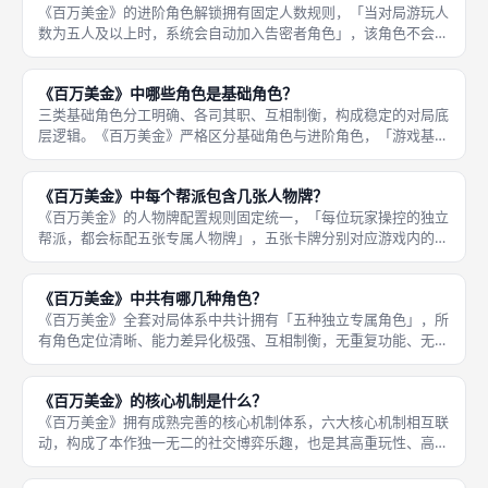
《百万美金》的进阶角色解锁拥有固定人数规则，「当对局游玩人
数为五人及以上时，系统会自动加入告密者角色」，该角色不会在
三至四人小规模对局中登场，专门适配中大规模多人对局，用于提
升多人对局的博弈反转性与对抗性，解决多人玩法单一、局势平稳
《百万美金》中哪些角色是基础角色？
的问题，
三类基础角色分工明确、各司其职、互相制衡，构成稳定的对局底
层逻辑。《百万美金》严格区分基础角色与进阶角色，「游戏基础
常驻角色固定为三类：暴徒、恶棍、司机」，这三类角色无需满足
任何人数条件，无论三至九人任意人数对局，都会全程开放、永久
《百万美金》中每个帮派包含几张人物牌？
参与对局
《百万美金》的人物牌配置规则固定统一，「每位玩家操控的独立
帮派，都会标配五张专属人物牌」，五张卡牌分别对应游戏内的五
类核心角色：暴徒、恶棍、司机、告密者、谋士，全覆盖无缺失，
保障每位玩家的选角权限完全对等，无角色卡牌缺失、无资源差异
《百万美金》中共有哪几种角色？
化，从根
《百万美金》全套对局体系中共计拥有「五种独立专属角色」，所
有角色定位清晰、能力差异化极强、互相制衡，无重复功能、无弱
势废卡，共同构成完整的角色博弈体系，也是本作玩法丰富、重玩
性高的核心原因。五种角色分别为暴徒、恶棍、司机、告密者、谋
《百万美金》的核心机制是什么？
士，其中
《百万美金》拥有成熟完善的核心机制体系，六大核心机制相互联
动，构成了本作独一无二的社交博弈乐趣，也是其高重玩性、高互
动性的核心原因。六大核心机制分别为「隐藏角色选择、同步秘密
选角、自由谈判结盟、临时阵营组建、多阶段分层结算、差异化角