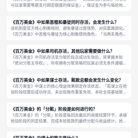
与玩家需要等额支付固定额度的保证金」，保证金为参与每轮抢劫
行动的基础门槛，所有玩家支付金额完全一致，从根源保障成都桌
游对局的公平公正，无差异化待遇、无新手优待、无老手加成。保
《百万美金》中如果恶棍和暴徒同时存活，会发生什么？
证金机制
该机制是官方核心制衡规则，避免暴徒过度强势、对局套路固化。
《百万美金》中恶棍与暴徒为核心制衡搭档角色，「当两名角色同
时存活且有效生效时，恶棍的克制能力会直接抵消暴徒的兜底特
权」，破除暴徒稳定保收益的核心优势，让暴徒失去无脑保底的对
《百万美金》中如果司机存活，其他玩家需要做什么？
局能力，两
《百万美金》中司机存活至分赃阶段且成功生效后，将掌握本轮
「绝对分赃主导权」，所有拥有分赃资格的玩家必须无条件遵循司
机制定的分配规则与先后顺序完成分钱，无任何反抗、修改、优先
选取的权利。司机可根据自身博弈思路、与其他玩家的结盟关系、
《百万美金》中如果谋士存活，赃款总额会发生什么变化？
场上局势，
《百万美金》中谋士的核心增益效果绑定存活状态，「若谋士在抢
劫阶段结算后成功存活、未出现角色重复失效，本轮全局基础赃款
总额会获得固定增幅提升」，相较于常规对局，可分配的总赃款数
量大幅增加，从根源拉高本轮所有有效分赃玩家的收益上限，完美
《百万美金》的「分赃」阶段是如何进行的？
适配六人
《百万美金》的「分赃」阶段是每回合最后的收尾结算环节，承接
抢劫阶段的判定结果，完成本轮赃款的最终分配与收益统计。抢劫
阶段结束后，系统首先整理本轮有效存活、拥有分赃资格的玩家名
单，剔除角色重复失效、主动退出、被告密者淘汰的所有无效玩
《百万美金》中谋士的能力是什么？