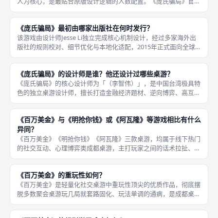
人为核心，是最贴合原版设计逻辑的人数配置。《庞氏骗局》官方
标准游玩人数为「三至五名玩家」，适配小规模硬核策略对局场
景，区别于大众多人聚会桌游，主打少人数深度博弈、精细运营、
《庞氏骗局》最初由哪家出版社在何时发行？
风险拉扯，
该游戏由设计师Jesse Li独立完成核心机制设计，经过多家海外出
版社的规则校对、细节优化与本地化适配，2015年正式面向全球
发售，主打真实金融骗局的模拟博弈玩法，填补了硬核经济题材桌
游的市场空白。《庞氏骗局》原版首次正式发行时间为「201
《庞氏骗局》的设计师是谁？他还设计过哪些桌游？
《庞氏骗局》的核心设计师为「（李智伟）」，是中国台湾极具特
色的独立桌游设计师，擅长打造金融经济题材、逆向博弈、高互动
交易类桌游，作品风格硬核写实、机制创新、贴近真实商业逻辑，
摒弃大众化休闲玩法，主打心理博弈与资源运营的深度体验，在国
《百万美金》与《明抢你钱》或《阿瓦隆》等游戏相比有什么
内硬核桌
异同？
《百万美金》《明抢你钱》《阿瓦隆》三款桌游，均属于线下热门
的社交互动、心理博弈类成都桌游，主打玩家之间的话术拉扯、局
势判断与策略博弈，弱化纯运气玩法，注重玩家主观操作，适配聚
会破冰、好友切磋的游玩场景，这是三款作品最核心的共同点，也
《百万美金》的重玩性如何？
是三者广
《百万美金》是轻量化社交桌游中重玩性顶尖的优质作品，彻底摆
脱多数聚会桌游玩几局就套路固化、玩法单调的通病，是成都桌游
线下长期连刷、反复游玩的常驻佳作。本作没有固定的必胜套路、
没有一成不变的对局公式，每一局的玩家阵容、谈判风格、选角思