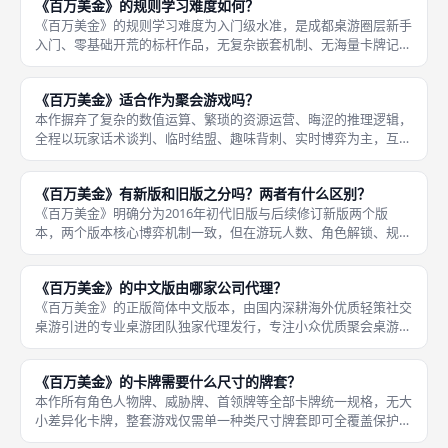
《百万美金》的规则学习难度如何？
路、局势
《百万美金》的规则学习难度为入门级水准，是成都桌游圈层新手
入门、零基础开荒的标杆作品，无复杂嵌套机制、无海量卡牌记
忆、无繁琐结算流程，整体规则逻辑清晰、闭环完整、通俗易懂。
零基础桌游新手仅需三至五分钟即可掌握基础游玩逻辑，熟练一轮
《百万美金》适合作为聚会游戏吗？
完整对局后
本作摒弃了复杂的数值运算、繁琐的资源运营、晦涩的推理逻辑，
全程以玩家话术谈判、临时结盟、趣味背刺、实时博弈为主，互动
性拉满，无玩家挂机、无枯燥空窗期，全员全程参与对局。作为聚
会游戏，本作优势十分突出，上手门槛极低，新手五分钟听懂规
《百万美金》有新版和旧版之分吗？两者有什么区别？
则，十分钟
《百万美金》明确分为2016年初代旧版与后续修订新版两个版
本，两个版本核心博弈机制一致，但在游玩人数、角色解锁、规则
细节、对局平衡、配件质感五大维度存在明显差异，新版针对旧版
的诸多短板进行全方位优化，也是目前成都桌游线下聚会的主流游
《百万美金》的中文版由哪家公司代理？
玩版本，
《百万美金》的正版简体中文版本，由国内深耕海外优质轻策社交
桌游引进的专业桌游团队独家代理发行，专注小众优质聚会桌游的
本土化打磨，是国内社交谈判类桌游引进的优质厂商。本次引进的
《百万美金》中文版完整复刻海外新版全部内容，无内容删减、无
《百万美金》的卡牌需要什么尺寸的牌套？
机制魔改
本作所有角色人物牌、威胁牌、首领牌等全部卡牌统一规格，无大
小差异化卡牌，整套游戏仅需单一种类尺寸牌套即可全覆盖保护，
收纳保养相当便捷。《百万美金》全套游玩卡牌尺寸统一规整，适