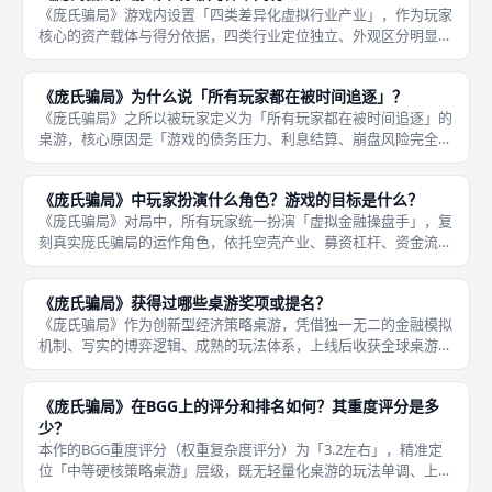
《庞氏骗局》游戏内设置「四类差异化虚拟行业产业」，作为玩家
核心的资产载体与得分依据，四类行业定位独立、外观区分明显、
无特殊技能克制，核心差异仅体现在持有数量上限、成套得分效率
与市场获取概率，是玩家资产积累、交易博弈、最终计分的核心基
《庞氏骗局》为什么说「所有玩家都在被时间追逐」？
础，所有
《庞氏骗局》之所以被玩家定义为「所有玩家都在被时间追逐」的
桌游，核心原因是「游戏的债务压力、利息结算、崩盘风险完全绑
定时间轮转机制」，时间是所有玩家最大的敌人，无人可以置身事
外，全程被动被时间推着博弈，无法佛系运营、拖延发育。不同于
《庞氏骗局》中玩家扮演什么角色？游戏的目标是什么？
常规桌游
《庞氏骗局》对局中，所有玩家统一扮演「虚拟金融操盘手」，复
刻真实庞氏骗局的运作角色，依托空壳产业、募资杠杆、资金流
转、延迟付息的模式，搭建属于自己的虚假金融体系。玩家无需创
造实际收益，仅依靠资金轮转、债务置换、对手交易维持体系运
《庞氏骗局》获得过哪些桌游奖项或提名？
转，模拟真实
《庞氏骗局》作为创新型经济策略桌游，凭借独一无二的金融模拟
机制、写实的博弈逻辑、成熟的玩法体系，上线后收获全球桌游行
业的广泛认可，斩获多项国际权威桌游奖项提名，是小众硬核桌游
中获奖认可度极高的代表作。本作虽不属于大众爆款获奖桌游，但
《庞氏骗局》在BGG上的评分和排名如何？其重度评分是多
在经济题
少？
本作的BGG重度评分（权重复杂度评分）为「3.2左右」，精准定
位「中等硬核策略桌游」层级，既无轻量化桌游的玩法单调、上限
过低问题，也无重度重策桌游的规则繁琐、学习成本过高问题，复