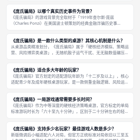
杂度适中、策略深度充足，专门适配有一定桌游基础、追求逻辑博
《庞氏骗局》以哪个真实历史事件为背景？
弈与
《庞氏骗局》的游戏背景完全取材于「1919年查尔斯·庞兹
（Charles Ponzi）在美国波士顿策划的经典金融诈骗历史事
件」，该事件是全球金融史上最知名的庞氏骗局原型，也是金融教
科书重点收录的经典诈骗案例，游戏高度还原本次事件的核心运作
《庞氏骗局》是一款什么类型的桌游？其核心机制是什么？
逻
从桌游品类精准划分，《庞氏骗局》属于「硬核经济模拟、策略运
营、风险博弈类桌游」，无随机骰子运气干扰、无无脑数值碾压，
全程依靠玩家主观决策、风险把控、交易博弈、长线布局决定对局
胜负，是国内桌游圈层少有的写实金融模拟类佳作，也是成都桌游
《庞氏骗局》适合多大年龄的玩家？
资深玩家
《庞氏骗局》官方划定的适配游玩年龄为「十二岁及以上」，核心
适配青少年及成年硬核桌游玩家，是一款侧重金融逻辑、风险运
营、心理博弈、长线布局的策略桌游。本作摒弃低龄桌游的简单娱
乐属性，需要玩家具备成熟的数值计算、局势预判、风险取舍、长
《庞氏骗局》一局游戏通常需要多长时间？
线规划能力
《庞氏骗局》作为中等深度的硬核经济策略桌游，官方标定的单局
标准游玩时长为「六十至九十分钟」，区别于二十分钟左右的轻量
化聚会桌游，本作拥有完整的运营、交易、结算、崩盘体系，对局
流程饱满、策略层次丰富，适合玩家沉浸式深度博弈，是成都桌游
《庞氏骗局》支持多少名玩家？最佳游戏人数是多少？
圈层资深
新版微调后小幅适配六人对局，但官方正统标准对局依旧以三至五