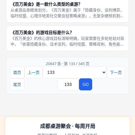
《百万美金》是一款什么类型的桌游？
色制衡」
从桌游品类精准划分，《百万美金》属于「隐藏身份、谈判博弈、
临时结盟、心理诈唬类社交聚会轻策略桌游」，无复杂硬核机制、
无繁琐数值运算、无随机骰子运气干扰，是纯玩家社交博弈的标杆
作品，也是成都桌游圈层团建破冰、好友聚会、新手社交的热门首
《百万美金》的游戏目标是什么？
选。本作
《百万美金》的核心游戏目标清晰明确，玩家需要在多轮抢劫对局
中，「依靠隐藏身份、话术谈判、临时结盟、策略背刺、角色能力
运营，尽可能积累高额赃款」，游戏全部轮次结束后，手持赃款总
额最多的玩家，成为全场最终赢家。本作摒弃了传统桌游的对战淘
汰机制，
20647 条 · 第 133 / 345 页
首页
上一页
下一页
页码
尾页
GO
跳转
成都桌游聚会 · 每周开局