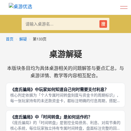
搜
首页
›
解疑
›
第133页
桌游解疑
本版块条目均为具体桌游相关的问题解答与要点汇总，与
桌游详情、教学等内容相互配合。
《庞氏骗局》中玩家如何知道自己何时需要支付利息？
核心判定依据为「个人专属时间转盘刻度与资金卡的周期标识」，
每一张玩家持有的未还款资金卡，都标注明确的付息周期，搭配转
盘实时刻度，可精准锁定每一次利息支付回合。《庞氏骗局》拥有
清晰直观的利息判定体系，玩家可通过双重标识精准掌握付息时
《庞氏骗局》中「时间转盘」是如何运作的？
间，无需人
《庞氏骗局》的「时间转盘」是管控全局债务、利息、对局节奏的
核心系统，每位玩家独立持有专属时间转盘，盘面标注完整的回合