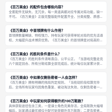
配「市面主流标准常规桌游牌套尺寸」，通用性极强，无需定制特
《百万美金》的配件包含哪些内容？
殊尺寸，
全套配件无缺失、无冗余，每一类道具都对应专属对局功能，缺一
不可。《百万美金》正版完整版配件配置齐全、分类规整、质感精
良，完全适配三至九人全人数对局需求，配件耐用性强、辨识度
高，非常适配成都桌游线下高频聚会、多局连刷、新手教学的游玩
《百万美金》中首领牌有什么作用？
场景，开局
首领牌数量稀缺、特权强力，持有玩家可获得单轮对局的优先话语
权，大幅提升战术博弈优势。《百万美金》的首领牌是对局高阶特
权道具，专属多人高阶对局启用，核心作用为「掌控对局主导权、
微调规则细节、制衡对手战术、优化自身收益」，是资深玩家高阶
《百万美金》的胜利条件是什么？
博弈的核
《百万美金》的胜利条件清晰直白、公平公正，「当游戏完整走完
六个固定回合、所有分赃结算全部完成后，统计每位玩家累计获得
的总赃款额度」，最终赃款总额数值最高的玩家，即为全场最终胜
利者，无特殊胜利、无隐藏翻盘、无平局加轮规则，数值唯一判定
《百万美金》中如果仅剩告密者一人会怎样？
胜负，所
《百万美金》拥有明确的残局判定规则，「当抢劫阶段结算完毕
后，全场所有玩家均因角色重复、被动淘汰失效，仅剩告密者一名
有效玩家时，告密者直接独享本轮全部赃款总额」，无任何分配限
制、无收益稀释，拿下本轮满额收益，是游戏中收益上限最高的对
《百万美金》中玩家如何获得额外的100万赃款？
局场景，也
具体获取途径包含三类，一是谋士角色完美存活，全局赃款大幅增
幅后，玩家通过最优顺位分配可斩获额外百万赃款；二是告密者完