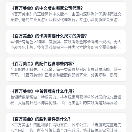
的诸多短板进行全方位优化，也是目前成都桌游线下聚会的主流游
《百万美金》的中文版由哪家公司代理？
玩版本，
《百万美金》的正版简体中文版本，由国内深耕海外优质轻策社交
桌游引进的专业桌游团队独家代理发行，专注小众优质聚会桌游的
本土化打磨，是国内社交谈判类桌游引进的优质厂商。本次引进的
《百万美金》中文版完整复刻海外新版全部内容，无内容删减、无
《百万美金》的卡牌需要什么尺寸的牌套？
机制魔改
本作所有角色人物牌、威胁牌、首领牌等全部卡牌统一规格，无大
小差异化卡牌，整套游戏仅需单一种类尺寸牌套即可全覆盖保护，
收纳保养相当便捷。《百万美金》全套游玩卡牌尺寸统一规整，适
配「市面主流标准常规桌游牌套尺寸」，通用性极强，无需定制特
《百万美金》的配件包含哪些内容？
殊尺寸，
全套配件无缺失、无冗余，每一类道具都对应专属对局功能，缺一
不可。《百万美金》正版完整版配件配置齐全、分类规整、质感精
良，完全适配三至九人全人数对局需求，配件耐用性强、辨识度
高，非常适配成都桌游线下高频聚会、多局连刷、新手教学的游玩
《百万美金》中首领牌有什么作用？
场景，开局
首领牌数量稀缺、特权强力，持有玩家可获得单轮对局的优先话语
权，大幅提升战术博弈优势。《百万美金》的首领牌是对局高阶特
权道具，专属多人高阶对局启用，核心作用为「掌控对局主导权、
微调规则细节、制衡对手战术、优化自身收益」，是资深玩家高阶
《百万美金》的胜利条件是什么？
博弈的核
《百万美金》的胜利条件清晰直白、公平公正，「当游戏完整走完
六个固定回合、所有分赃结算全部完成后，统计每位玩家累计获得