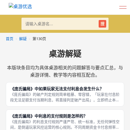
搜
首页
›
解疑
›
第130页
桌游解疑
本版块条目均为具体桌游相关的问题解答与要点汇总，与
桌游详情、教学等内容相互配合。
《庞氏骗局》中如果玩家无法支付利息会发生什么？
《庞氏骗局》的破产判定规则简单粗暴、零容错，「玩家在付息阶
段无法足额支付当期利息，将直接判定破产出局」，立即终止本局
所有对局操作，无补救机会、无债务重组、无资产抵押延期，是游
戏最核心的出局机制，也是对局结束的唯一触发条件。相较于其他
《庞氏骗局》中利息的支付规则是怎样的？
桌游的容
《庞氏骗局》的利息支付规则严谨严苛、统一标准，无任何弹性空
间，是倒逼玩家风控运营的核心规则。不同周期资金卡付息频率差