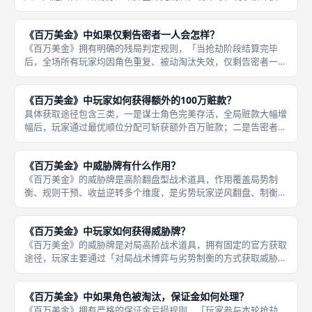
的总赃款额度」，最终赃款总额数值最高的玩家，即为全场最终胜
利者，无特殊胜利、无隐藏翻盘、无平局加轮规则，数值唯一判定
《百万美金》中如果仅剩告密者一人会怎样？
胜负，所
《百万美金》拥有明确的残局判定规则，「当抢劫阶段结算完毕
后，全场所有玩家均因角色重复、被动淘汰失效，仅剩告密者一名
有效玩家时，告密者直接独享本轮全部赃款总额」，无任何分配限
制、无收益稀释，拿下本轮满额收益，是游戏中收益上限最高的对
《百万美金》中玩家如何获得额外的100万赃款？
局场景，也
具体获取途径包含三类，一是谋士角色完美存活，全局赃款大幅增
幅后，玩家通过最优顺位分配可斩获额外百万赃款；二是告密者完
美背刺，单人独享全额赃款时，触发额外百万收益加成；三是多轮
精准规避角色重复、保证金亏损，持续稳定运营，累计触发高阶成
《百万美金》中威胁牌有什么作用？
套收益，
《百万美金》的威胁牌是高阶翻盘型战术道具，作用覆盖局势制
衡、规则干预、收益逆转多个维度，是劣势玩家逆风翻盘、制衡全
场强势玩家的核心手段，实用性极强、战术价值极高。威胁牌的核
心作用分为三类，一是强制打乱对手结盟体系，破除强势玩家的固
《百万美金》中玩家如何获得威胁牌？
定合作阵容
《百万美金》的威胁牌是对局高阶战术道具，拥有固定的官方获取
途径，玩家主要通过「对局战术博弈与劣势制衡的方式获取威胁
牌」，作为弥补对局劣势、制衡强势玩家的核心道具。威胁牌不会
随机刷新、无免费赠送机制，需要玩家通过精准的谈判拉扯、战术
《百万美金》中如果角色被淘汰，保证金如何处理？
取舍、局势
《百万美金》拥有严格的保证金亏损规则，「玩家参与本轮抢劫、