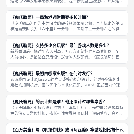
适配青少年及成年硬核桌游玩家，是一款侧重金融逻辑、风险运
营、心理博弈、长线布局的策略桌游。本作摒弃低龄桌游的简单娱
乐属性，需要玩家具备成熟的数值计算、局势预判、风险取舍、长
《庞氏骗局》一局游戏通常需要多长时间？
线规划能力
《庞氏骗局》作为中等深度的硬核经济策略桌游，官方标定的单局
标准游玩时长为「六十至九十分钟」，区别于二十分钟左右的轻量
化聚会桌游，本作拥有完整的运营、交易、结算、崩盘体系，对局
流程饱满、策略层次丰富，适合玩家沉浸式深度博弈，是成都桌游
《庞氏骗局》支持多少名玩家？最佳游戏人数是多少？
圈层资深
新版微调后小幅适配六人对局，但官方正统标准对局依旧以三至五
人为核心，是最贴合原版设计逻辑的人数配置。《庞氏骗局》官方
标准游玩人数为「三至五名玩家」，适配小规模硬核策略对局场
景，区别于大众多人聚会桌游，主打少人数深度博弈、精细运营、
《庞氏骗局》最初由哪家出版社在何时发行？
风险拉扯，
该游戏由设计师Jesse Li独立完成核心机制设计，经过多家海外出
版社的规则校对、细节优化与本地化适配，2015年正式面向全球
发售，主打真实金融骗局的模拟博弈玩法，填补了硬核经济题材桌
游的市场空白。《庞氏骗局》原版首次正式发行时间为「201
《庞氏骗局》的设计师是谁？他还设计过哪些桌游？
《庞氏骗局》的核心设计师为「（李智伟）」，是中国台湾极具特
色的独立桌游设计师，擅长打造金融经济题材、逆向博弈、高互动
交易类桌游，作品风格硬核写实、机制创新、贴近真实商业逻辑，
摒弃大众化休闲玩法，主打心理博弈与资源运营的深度体验，在国
《百万美金》与《明抢你钱》或《阿瓦隆》等游戏相比有什么
内硬核桌