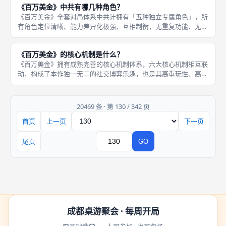
《百万美金》中共有哪几种角色？
化，从根
《百万美金》全套对局体系中共计拥有「五种独立专属角色」，所
有角色定位清晰、能力差异化极强、互相制衡，无重复功能、无弱
势废卡，共同构成完整的角色博弈体系，也是本作玩法丰富、重玩
性高的核心原因。五种角色分别为暴徒、恶棍、司机、告密者、谋
《百万美金》的核心机制是什么？
士，其中
《百万美金》拥有成熟完善的核心机制体系，六大核心机制相互联
动，构成了本作独一无二的社交博弈乐趣，也是其高重玩性、高互
动性的核心原因。六大核心机制分别为「隐藏角色选择、同步秘密
选角、自由谈判结盟、临时阵营组建、多阶段分层结算、差异化角
色制衡」
20469 条 · 第 130 / 342 页
首页
上一页
下一页
页码
尾页
GO
跳转
成都桌游聚会 · 每周开局