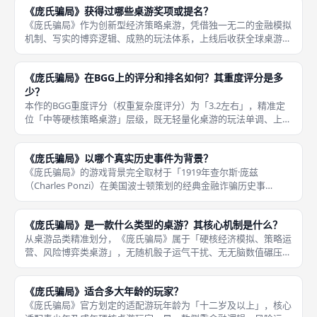
《庞氏骗局》获得过哪些桌游奖项或提名？
转，模拟真实
《庞氏骗局》作为创新型经济策略桌游，凭借独一无二的金融模拟
机制、写实的博弈逻辑、成熟的玩法体系，上线后收获全球桌游行
业的广泛认可，斩获多项国际权威桌游奖项提名，是小众硬核桌游
中获奖认可度极高的代表作。本作虽不属于大众爆款获奖桌游，但
《庞氏骗局》在BGG上的评分和排名如何？其重度评分是多
在经济题
少？
本作的BGG重度评分（权重复杂度评分）为「3.2左右」，精准定
位「中等硬核策略桌游」层级，既无轻量化桌游的玩法单调、上限
过低问题，也无重度重策桌游的规则繁琐、学习成本过高问题，复
杂度适中、策略深度充足，专门适配有一定桌游基础、追求逻辑博
《庞氏骗局》以哪个真实历史事件为背景？
弈与
《庞氏骗局》的游戏背景完全取材于「1919年查尔斯·庞兹
（Charles Ponzi）在美国波士顿策划的经典金融诈骗历史事
件」，该事件是全球金融史上最知名的庞氏骗局原型，也是金融教
科书重点收录的经典诈骗案例，游戏高度还原本次事件的核心运作
《庞氏骗局》是一款什么类型的桌游？其核心机制是什么？
逻
从桌游品类精准划分，《庞氏骗局》属于「硬核经济模拟、策略运
营、风险博弈类桌游」，无随机骰子运气干扰、无无脑数值碾压，
全程依靠玩家主观决策、风险把控、交易博弈、长线布局决定对局
胜负，是国内桌游圈层少有的写实金融模拟类佳作，也是成都桌游
《庞氏骗局》适合多大年龄的玩家？
资深玩家
《庞氏骗局》官方划定的适配游玩年龄为「十二岁及以上」，核心