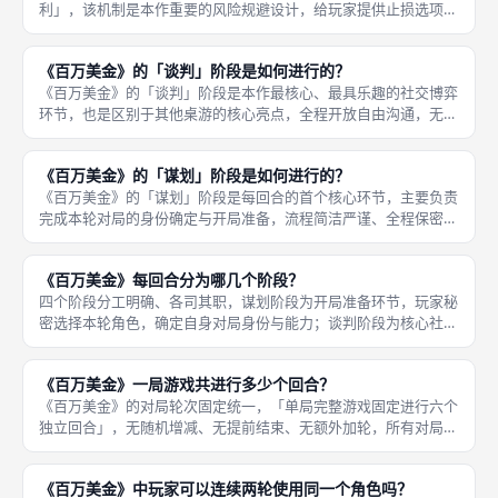
利」，该机制是本作重要的风险规避设计，给玩家提供止损选项，
大幅提升对局策略容错率。玩家谈判阶段退出后拥有明确的利弊结
果，优势为「全额保全自身缴纳的保证金，不会出现保证金亏损、
《百万美金》的「谈判」阶段是如何进行的？
清零的情
《百万美金》的「谈判」阶段是本作最核心、最具乐趣的社交博弈
环节，也是区别于其他桌游的核心亮点，全程开放自由沟通，无话
术限制、无结盟限制，主打真实的心理拉扯与话术博弈。谋划阶段
结束后，所有玩家公开开启自由交流，可随意拉拢队友、组建临时
《百万美金》的「谋划」阶段是如何进行的？
抢劫帮派
《百万美金》的「谋划」阶段是每回合的首个核心环节，主要负责
完成本轮对局的身份确定与开局准备，流程简洁严谨、全程保密，
为后续谈判与抢劫博弈奠定基础。阶段开启后，所有玩家同步进入
秘密操作状态，各自查看自身可使用的人物牌，结合上一轮使用的
《百万美金》每回合分为哪几个阶段？
角色、当
四个阶段分工明确、各司其职，谋划阶段为开局准备环节，玩家秘
密选择本轮角色，确定自身对局身份与能力；谈判阶段为核心社交
环节，玩家自由沟通、临时结盟、协商分赃比例，完成话术博弈；
抢劫阶段为局势筛选环节，判定抢劫行动是否生效、筛选有效参与
《百万美金》一局游戏共进行多少个回合？
玩家、处
《百万美金》的对局轮次固定统一，「单局完整游戏固定进行六个
独立回合」，无随机增减、无提前结束、无额外加轮，所有对局无
论游玩人数多少、玩家局势如何，都会完整走完六个回合的流程，
保障每一场成都桌游对局的时长均衡、计分公平、体验完整。固定
《百万美金》中玩家可以连续两轮使用同一个角色吗？
六回合的