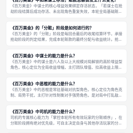
场上局势，
《百万美金》中谋士的核心增益效果绑定存活状态，「若谋士在抢
劫阶段结算后成功存活、未出现角色重复失效，本轮全局基础赃款
总额会获得固定增幅提升」，相较于常规对局，可分配的总赃款数
量大幅增加，从根源拉高本轮所有有效分赃玩家的收益上限，完美
《百万美金》的「分赃」阶段是如何进行的？
适配六人
《百万美金》的「分赃」阶段是每回合最后的收尾结算环节，承接
抢劫阶段的判定结果，完成本轮赃款的最终分配与收益统计。抢劫
阶段结束后，系统首先整理本轮有效存活、拥有分赃资格的玩家名
单，剔除角色重复失效、主动退出、被告密者淘汰的所有无效玩
《百万美金》中谋士的能力是什么？
家，确定最
《百万美金》中的谋士是六人及以上大规模对局解锁的高阶增益型
角色，核心定位为全局收益增幅，主打团队增值、拉高收益上限，
是多人对局不可或缺的核心角色。谋士成功存活且未失效的情况
下，专属能力即刻触发，「本轮全局赃款总额会获得大幅增幅提
《百万美金》中恶棍的能力是什么？
升」，让整局
《百万美金》中的恶棍是常驻基础对抗型角色，核心定位为角色克
制、局势干扰，主打针对性制衡对手强势角色，是对局中打乱敌方
布局、制衡强势玩家的关键角色。恶棍的专属能力为「针对性抵消
同类功能角色的优势效果」，当场上存在司机、暴徒等强势收益角
《百万美金》中司机的能力是什么？
色时，恶
司机的专属核心能力为「掌控本轮所有有效玩家的分赃顺序」，在
分赃阶段拥有绝对优先级，可自主决定自身与其他存活玩家的分钱
先后，优先选取高额赃款，也可针对性限制对手的收益获取。《百