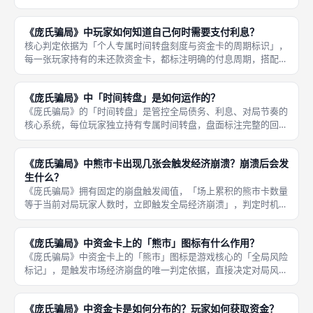
异明显，3CD短期资金卡付息间隔短、压力密集，适合短期周转、
快速套利；6CD长期资金卡付息间隔长、压力分散，适合长线布
《庞氏骗局》中玩家如何知道自己何时需要支付利息？
局、稳
核心判定依据为「个人专属时间转盘刻度与资金卡的周期标识」，
每一张玩家持有的未还款资金卡，都标注明确的付息周期，搭配转
盘实时刻度，可精准锁定每一次利息支付回合。《庞氏骗局》拥有
清晰直观的利息判定体系，玩家可通过双重标识精准掌握付息时
《庞氏骗局》中「时间转盘」是如何运作的？
间，无需人
《庞氏骗局》的「时间转盘」是管控全局债务、利息、对局节奏的
核心系统，每位玩家独立持有专属时间转盘，盘面标注完整的回合
刻度与利息结算节点，所有资金卡的付息周期、债务到期时间全部
依托转盘刻度判定，是本作时间压力、债务压力的核心来源，全程
《庞氏骗局》中熊市卡出现几张会触发经济崩溃？崩溃后会发
自动化标
生什么？
《庞氏骗局》拥有固定的崩盘触发阈值，「场上累积的熊市卡数量
等于当前对局玩家人数时，立即触发全局经济崩溃」，判定时机为
每回合崩盘检查阶段，无需累计超额，持平即触发，三至五人对局
对应不同的崩盘阈值，人数越多越容易触发崩盘，完美适配多人高
《庞氏骗局》中资金卡上的「熊市」图标有什么作用？
风险博弈
《庞氏骗局》中资金卡上的「熊市」图标是游戏核心的「全局风险
标记」，是触发市场经济崩盘的唯一判定依据，直接决定对局风险
等级与后续结算规则，也是玩家风控运营的核心重点。每一张带有
熊市图标的资金卡，都代表一次市场风险累积，玩家每领取一张熊
《庞氏骗局》中资金卡是如何分布的？玩家如何获取资金？
市资金卡