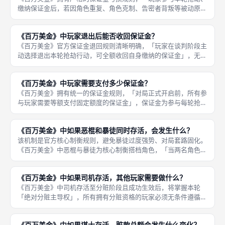
缴纳保证金后，若因角色重复、角色克制、告密者背叛等被动原因
被淘汰失效，已缴纳的保证金会直接作废清零，无法收回、无法顺
延、无法补偿」，这是对局核心的风险惩罚机制，也是提升博弈紧
《百万美金》中玩家退出后能否收回保证金？
张感的关
《百万美金》官方保证金退回规则清晰明确，「玩家在谈判阶段主
动选择退出本轮抢劫行动，可全额收回自身缴纳的保证金」，无扣
除、无亏损、无手续费，是官方给予玩家的正规止损福利机制。该
机制充分保障玩家的对局权益，允许玩家在局势不利、预判亏损
《百万美金》中玩家需要支付多少保证金？
时，主动放
《百万美金》拥有统一的保证金规则，「对局正式开启前，所有参
与玩家需要等额支付固定额度的保证金」，保证金为参与每轮抢劫
行动的基础门槛，所有玩家支付金额完全一致，从根源保障成都桌
游对局的公平公正，无差异化待遇、无新手优待、无老手加成。保
《百万美金》中如果恶棍和暴徒同时存活，会发生什么？
证金机制
该机制是官方核心制衡规则，避免暴徒过度强势、对局套路固化。
《百万美金》中恶棍与暴徒为核心制衡搭档角色，「当两名角色同
时存活且有效生效时，恶棍的克制能力会直接抵消暴徒的兜底特
权」，破除暴徒稳定保收益的核心优势，让暴徒失去无脑保底的对
《百万美金》中如果司机存活，其他玩家需要做什么？
局能力，两
《百万美金》中司机存活至分赃阶段且成功生效后，将掌握本轮
「绝对分赃主导权」，所有拥有分赃资格的玩家必须无条件遵循司
机制定的分配规则与先后顺序完成分钱，无任何反抗、修改、优先
选取的权利。司机可根据自身博弈思路、与其他玩家的结盟关系、
《百万美金》中如果谋士存活，赃款总额会发生什么变化？