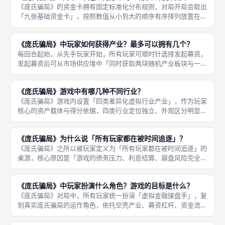
《庞氏骗局》的资金卡拥有固定标准化分布规则，对局开局会取出
「九张基础资金卡」，按照数值从小到大的顺序有序排列放置在市
场区域，形成固定的资金卡排布序列，市场资金卡数量恒定、排布
规整，无随机打乱、无无序刷新，保障每局开局资金环境公平统
《庞氏骗局》中玩家如何获得产业？最多可以拥有几个？
一。每轮玩
每回合起始，从先手玩家开始，所有玩家可顺时针选择发起募资，
发起募资后可从市场供应堆中「同时获取两块随机产业板块与一张
资金卡」，玩家必须完整领取两项资源，不可单独拿取产业或资
金，也可主动跳过本轮募资，放弃本轮资产与资金获取机会。《庞
《庞氏骗局》游戏中有哪几种不同行业？
氏骗局》中
《庞氏骗局》游戏内设置「四类差异化虚拟行业产业」，作为玩家
核心的资产载体与得分依据，四类行业定位独立、外观区分明显、
无特殊技能克制，核心差异仅体现在持有数量上限、成套得分效率
与市场获取概率，是玩家资产积累、交易博弈、最终计分的核心基
《庞氏骗局》为什么说「所有玩家都在被时间追逐」？
础，所有
《庞氏骗局》之所以被玩家定义为「所有玩家都在被时间追逐」的
桌游，核心原因是「游戏的债务压力、利息结算、崩盘风险完全绑
定时间轮转机制」，时间是所有玩家最大的敌人，无人可以置身事
外，全程被动被时间推着博弈，无法佛系运营、拖延发育。不同于
《庞氏骗局》中玩家扮演什么角色？游戏的目标是什么？
常规桌游
《庞氏骗局》对局中，所有玩家统一扮演「虚拟金融操盘手」，复
刻真实庞氏骗局的运作角色，依托空壳产业、募资杠杆、资金流
转、延迟付息的模式，搭建属于自己的虚假金融体系。玩家无需创
造实际收益，仅依靠资金轮转、债务置换、对手交易维持体系运