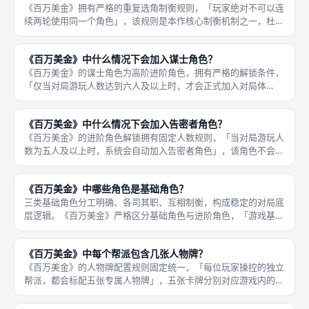
《百万美金》拥有严格的重复选角制衡规则，「玩家绝对不可以连
续两轮使用同一个角色」，该规则是本作核心制衡机制之一，杜绝
玩家固定强势角色无脑碾压的玩法，强制玩家轮换角色、适配多元
打法，大幅提升对局策略多样性与可玩性。具体惩罚规则清晰明
《百万美金》中什么情况下会加入谋士角色？
确，若玩家
《百万美金》的谋士角色为高阶进阶角色，拥有严格的解锁条件，
「仅当对局游玩人数达到六人及以上时，才会正式加入对局体
系」，三至五人对局不会启用谋士角色。谋士作为收益增益型角
色，核心作用是提升全局赃款总额、拉高对局收益上限，适配六人
《百万美金》中什么情况下会加入告密者角色？
以上多人组队的
《百万美金》的进阶角色解锁拥有固定人数规则，「当对局游玩人
数为五人及以上时，系统会自动加入告密者角色」，该角色不会在
三至四人小规模对局中登场，专门适配中大规模多人对局，用于提
升多人对局的博弈反转性与对抗性，解决多人玩法单一、局势平稳
《百万美金》中哪些角色是基础角色？
的问题，
三类基础角色分工明确、各司其职、互相制衡，构成稳定的对局底
层逻辑。《百万美金》严格区分基础角色与进阶角色，「游戏基础
常驻角色固定为三类：暴徒、恶棍、司机」，这三类角色无需满足
任何人数条件，无论三至九人任意人数对局，都会全程开放、永久
《百万美金》中每个帮派包含几张人物牌？
参与对局
《百万美金》的人物牌配置规则固定统一，「每位玩家操控的独立
帮派，都会标配五张专属人物牌」，五张卡牌分别对应游戏内的五
类核心角色：暴徒、恶棍、司机、告密者、谋士，全覆盖无缺失，
保障每位玩家的选角权限完全对等，无角色卡牌缺失、无资源差异