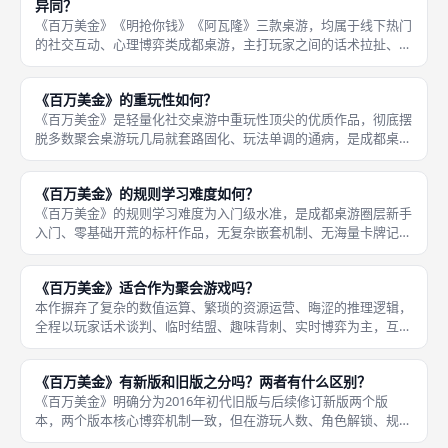
异同？
《百万美金》《明抢你钱》《阿瓦隆》三款桌游，均属于线下热门
的社交互动、心理博弈类成都桌游，主打玩家之间的话术拉扯、局
势判断与策略博弈，弱化纯运气玩法，注重玩家主观操作，适配聚
会破冰、好友切磋的游玩场景，这是三款作品最核心的共同点，也
《百万美金》的重玩性如何？
是三者广
《百万美金》是轻量化社交桌游中重玩性顶尖的优质作品，彻底摆
脱多数聚会桌游玩几局就套路固化、玩法单调的通病，是成都桌游
线下长期连刷、反复游玩的常驻佳作。本作没有固定的必胜套路、
没有一成不变的对局公式，每一局的玩家阵容、谈判风格、选角思
《百万美金》的规则学习难度如何？
路、局势
《百万美金》的规则学习难度为入门级水准，是成都桌游圈层新手
入门、零基础开荒的标杆作品，无复杂嵌套机制、无海量卡牌记
忆、无繁琐结算流程，整体规则逻辑清晰、闭环完整、通俗易懂。
零基础桌游新手仅需三至五分钟即可掌握基础游玩逻辑，熟练一轮
《百万美金》适合作为聚会游戏吗？
完整对局后
本作摒弃了复杂的数值运算、繁琐的资源运营、晦涩的推理逻辑，
全程以玩家话术谈判、临时结盟、趣味背刺、实时博弈为主，互动
性拉满，无玩家挂机、无枯燥空窗期，全员全程参与对局。作为聚
会游戏，本作优势十分突出，上手门槛极低，新手五分钟听懂规
《百万美金》有新版和旧版之分吗？两者有什么区别？
则，十分钟
《百万美金》明确分为2016年初代旧版与后续修订新版两个版
本，两个版本核心博弈机制一致，但在游玩人数、角色解锁、规则
细节、对局平衡、配件质感五大维度存在明显差异，新版针对旧版