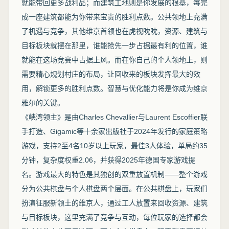
就能带回更多战利品；而建筑工地则是你发展的根基，每完
成一座建筑都能为你带来宝贵的胜利点数。公共领地上充满
了机遇与竞争，其他维京首领也在虎视眈眈，资源、建筑与
目标板块就摆在那里，谁能抢先一步占据最有利的位置，谁
就能在这场竞赛中占据上风。而在你自己的个人领地上，则
需要精心规划村庄的布局，让回收来的板块发挥最大的效
用，解锁更多的胜利点数。智慧与优化能力将是你成为维京
雅尔的关键。
《峡湾领主》是由Charles Chevallier与Laurent Escoffier联
手打造、Gigamic等十余家出版社于2024年发行的家庭策略
游戏，支持2至4名10岁以上玩家，最佳3人体验，单局约35
分钟，复杂度权重2.06，并获得2025年德国专家游戏提
名。游戏最大的特色是其独创的双重放置机制——整个游戏
分为公共棋盘与个人棋盘两个层面。在公共棋盘上，玩家们
扮演征服新领土的维京人，通过工人放置来回收资源、建筑
与目标板块，这里充满了竞争与互动，每位玩家的选择都会