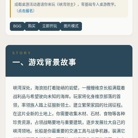
成都桌游活动邀请你来玩《峡湾领主》，零基础专人桌游教学。
（
点击报名
）
BGG
购买
立即开玩
图片模式
STORY
一、游戏背景故事
峡湾深处，海浪拍打着陡峭的岩壁，一艘艘维京长船满载着
战利品与希望驶向未知的海岸。玩家将化身维京部落的首
领，率领族人踏上征服新领土、建立繁荣家园的壮阔征程。
在这片全新的土地上，你需要收集木材、石材、食物等各种
珍贵资源，占领战略要地与重要建筑，逐步发展壮大自己的
峡湾领地。长船是你最重要的交通工具与战争机器，装满它