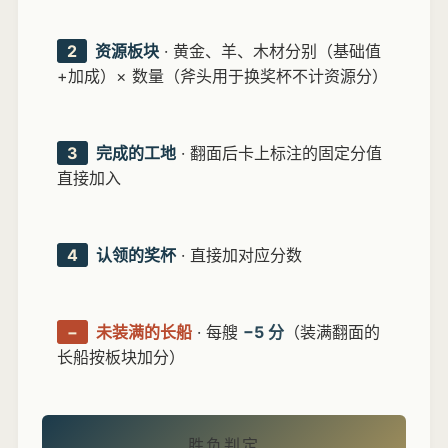
2
资源板块
· 黄金、羊、木材分别（基础值
+加成）× 数量（斧头用于换奖杯不计资源分）
3
完成的工地
· 翻面后卡上标注的固定分值
直接加入
4
认领的奖杯
· 直接加对应分数
−
未装满的长船
· 每艘
−5 分
（装满翻面的
长船按板块加分）
胜负判定