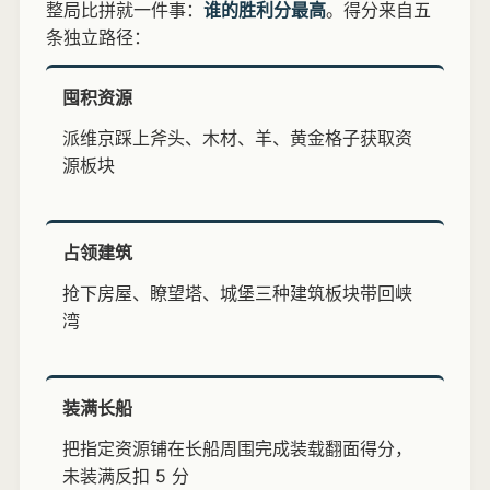
整局比拼就一件事：
谁的胜利分最高
。得分来自五
条独立路径：
囤积资源
派维京踩上斧头、木材、羊、黄金格子获取资
源板块
占领建筑
抢下房屋、瞭望塔、城堡三种建筑板块带回峡
湾
装满长船
把指定资源铺在长船周围完成装载翻面得分，
未装满反扣 5 分