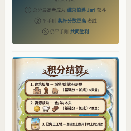
① 总分最高者成为
维京伯爵 Jarl
获胜
② 平手则
奖杯分数更高
者胜
③ 仍平手则
共同胜利