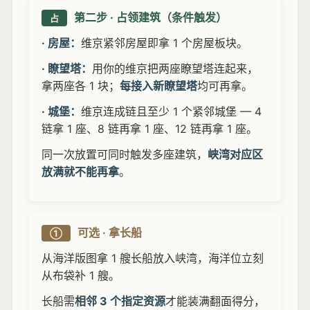
第二步 · 占领建筑（条件触发）
占
· 房屋：
维京紧邻房屋即拿 1 个房屋板块。
· 瞭望塔：
用你的维京把两座瞭望塔连起来，
拿两座各 1 块；
每接入新瞭望塔
均可再拿。
· 城堡：
维京连成链且至少 1 个紧邻城堡 — 4
链拿 1 座、8 链再拿 1 座、12 链再拿 1 座。
同一次放置可同时触发多座建筑，
峡湾对应区
放满就不能再拿
。
可选 · 拿长船
①
从海洋版图拿 1 艘长船放入峡湾，海洋位立刻
从布袋补 1 艘。
长船需
相邻 3 个指定资源
才能装满翻面得分，