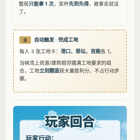
整局
只能拿 1 次
，奖杯
先到先得
，被拿走就没
了。
自动触发 · 完成工地
自
每人 3 张工地卡：
港口、祭坛、宫殿
各 1。
当峡湾上资源/建筑相邻摆满工地要求的组
合，工地
立刻翻面
获大量胜利分，不占行动步
骤。