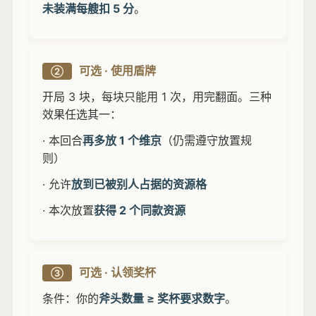
未装满每艘扣 5 分
。
可选 · 使用盾牌
②
开局 3 块，每块只能用 1 次，用完翻面。三种
效果任选其一：
· 本回合
再多放 1 个维京
（仍需遵守放置规
则）
· 允许
放到已被别人占据的资源格
· 本次放置
获得 2 个同款资源
可选 · 认领奖杯
③
条件：你的
斧头数量 ≥ 奖杯要求数字
。