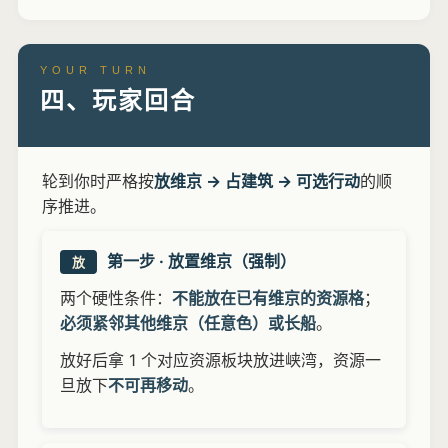
YOUR TURN
四、玩家回合
轮到你时严格按
放维京 → 占建筑 → 可选行动
的顺
序推进。
第一步 · 放置维京（强制）
放
两个硬性条件：
不能放在已有维京的资源格
；
必须紧邻其他维京（任意色）或长船
。
放好后拿 1 个对应资源板块放进峡湾，资源一
旦放下
不可再移动
。