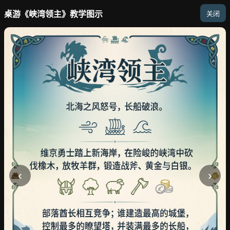
桌游《峡湾领主》教学图示
关闭
‹
›