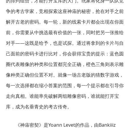
的排列组合，才能打开宝库的大门。玩家将化身一队队竞
争的考古学家，竞相探索这座神庙的秘密，抢在对手之前
解开古老的密码。每一轮，新的线索卡片都会出现在你面
前，你需要从中挑选最有价值的一张，同时把另一张推给
对手——这既是给予，也是试探。通过将拿到的卡片与自
己面前的密码卡进行比对，你会获得宝贵的提示：蓝色圆
圈代表雕像的种类和位置都完全正确，橙色三角则表示雕
像种类正确但位置不对。就像一场古老版的猜数字游戏，
每一次选择都在缩小答案的范围，每一个提示都在引导你
走向真相。谁能率先破解两组雕像密码，谁就能打开宝
库，成为名垂青史的考古传奇。
《神庙密契》是Yoann Levet的作品，由Bankiiiz