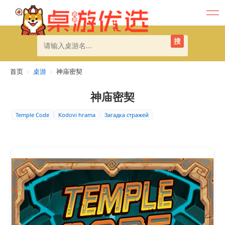
搜
首页
›
桌游
›
神庙密契
神庙密契
Temple Code
Kodovi hrama
Загадка стражей