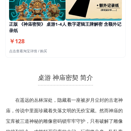
正版 《神庙密契》 桌游1-4人 数字逻辑王牌解密 含额外记
录纸
￥128
点击查看淘宝详情 / 购买
桌游 神庙密契 简介
在遥远的丛林深处，隐藏着一座被岁月尘封的古老神
庙，传说中里面珍藏着失落文明的无价宝藏。然而神庙的
宝库被三道神秘的雕像密码锁牢牢守护，只有破解了雕像