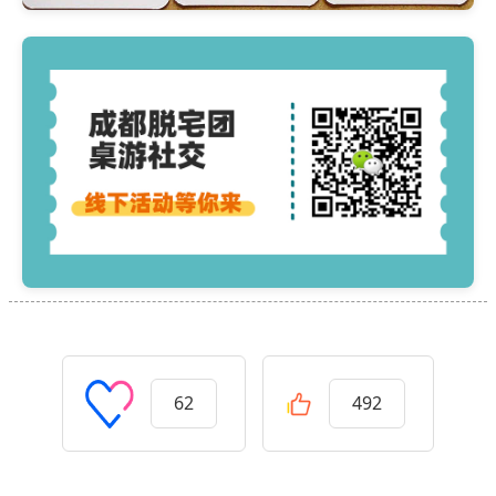
62
492