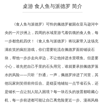
桌游 食人鱼与派德罗 简介
《食人鱼与派德罗》可怜的佩德罗被困在亚马逊河中
央的一片沙洲上，四周的水域里游弋着饥饿的食人鱼，每
一步都危机四伏！《食人鱼与派德罗》将玩家带入这场充
满欢笑的疯狂游戏，你们需要轮流在佩德罗面前铺设石
块，帮他一步步走向岸边，不让他掉进水里喂鱼。但是要
小心，谁先把自己手里的石头用完，谁就要承担佩德罗落
水的风险——只听「扑通」一声，佩德罗掉进了河里，其
他玩家则笑得前仰后合。是稳妥地铺短一点节省石头，还
是铺长一点让别人陷入困境？每一块石头的放置都暗藏心
机，每一步前进都可能让自己离危险更近一步。漫画风格