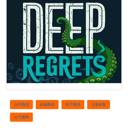
合作挑战
金融商战
骰子驱动
元素收集
运气赌狗