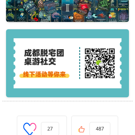
27
487