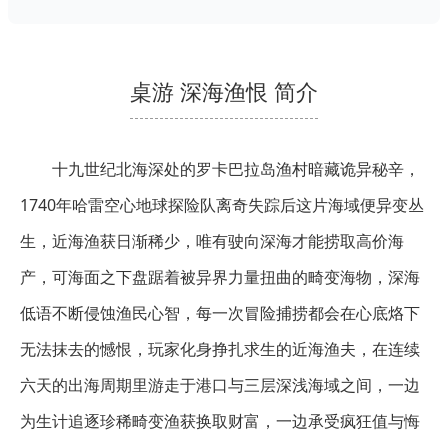
桌游 深海渔恨 简介
十九世纪北海深处的罗卡巴拉岛渔村暗藏诡异秘辛，
1740年哈雷空心地球探险队离奇失踪后这片海域便异变丛
生，近海渔获日渐稀少，唯有驶向深海才能捞取高价海
产，可海面之下盘踞着被异界力量扭曲的畸变海物，深海
低语不断侵蚀渔民心智，每一次冒险捕捞都会在心底烙下
无法抹去的憾恨，玩家化身挣扎求生的近海渔夫，在连续
六天的出海周期里游走于港口与三层深浅海域之间，一边
为生计追逐珍稀畸变渔获换取财富，一边承受疯狂值与悔