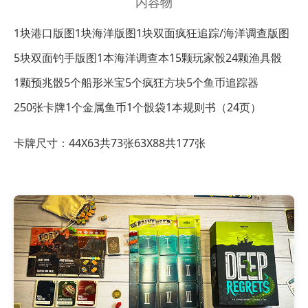
内容物
1块港口版图
1块海洋版图
1块双面疯狂追踪/海洋调查版图
5块双面钓手版图
1本海洋调查本
15颗玩家骰
24颗渔具骰
1颗预兆骰
5个船形米宝
5个疯狂方块
5个鱼币追踪器
250张卡牌
1个金属鱼币
1个骰袋
1本规则书（24页）
卡牌尺寸：44X63共73张
63X88共177张