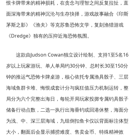
恨卡牌带来的精神损耗，在贪念与理智之间反复拉扯，直
面深海带来的精神沉沦与生存抉择，游戏故事融合《印斯
茅斯之影》《渔夫》等克苏鲁恐怖文学，复刻渔猎游戏
《Dredge》独有的压抑近海恐怖氛围。
这款由Judson Cowan独立设计绘制、支持1至5名16
岁以上玩家游玩、单人单局约30分钟、总时长30至150分
钟的推运气恐怖卡牌桌游，核心依托专属渔具骰子、三层
海域鱼群卡堆、悔恨成套计分与疯狂值压力机制运转，整
局分为六个完整出海日，每轮开局玩家投掷专属钓具骰子
储备行动点数，二选一执行出海垂钓或回港休整，海面分
为浅、中、深三层海域，九组倒扣鱼卡仅以背面标注体型
大小，翻面后会显示捕捞难度、售卖金币、特殊精神效