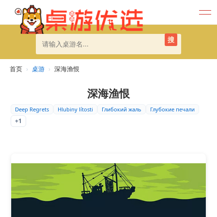
搜
首页
›
桌游
›
深海渔恨
深海渔恨
Deep Regrets
Hlubiny lítosti
Глибокий жаль
Глубокие печали
+1