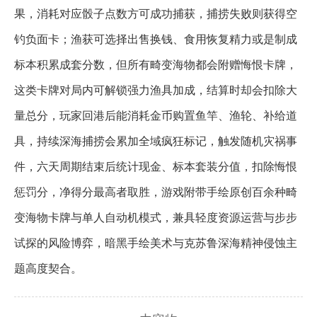
果，消耗对应骰子点数方可成功捕获，捕捞失败则获得空
钓负面卡；渔获可选择出售换钱、食用恢复精力或是制成
标本积累成套分数，但所有畸变海物都会附赠悔恨卡牌，
这类卡牌对局内可解锁强力渔具加成，结算时却会扣除大
量总分，玩家回港后能消耗金币购置鱼竿、渔轮、补给道
具，持续深海捕捞会累加全域疯狂标记，触发随机灾祸事
件，六天周期结束后统计现金、标本套装分值，扣除悔恨
惩罚分，净得分最高者取胜，游戏附带手绘原创百余种畸
变海物卡牌与单人自动机模式，兼具轻度资源运营与步步
试探的风险博弈，暗黑手绘美术与克苏鲁深海精神侵蚀主
题高度契合。