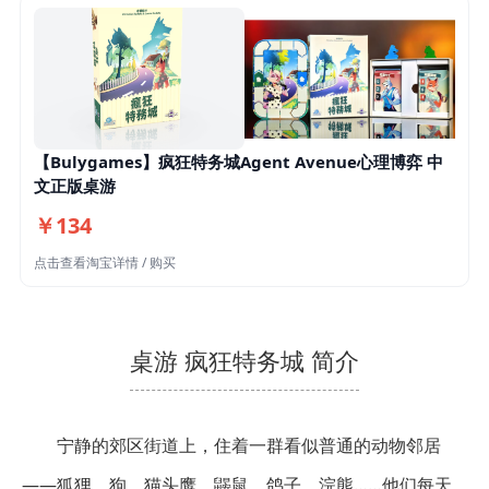
【Bulygames】疯狂特务城Agent Avenue心理博弈 中
文正版桌游
￥134
点击查看淘宝详情 / 购买
桌游 疯狂特务城 简介
宁静的郊区街道上，住着一群看似普通的动物邻居
——狐狸、狗、猫头鹰、鼹鼠、鸽子、浣熊……他们每天