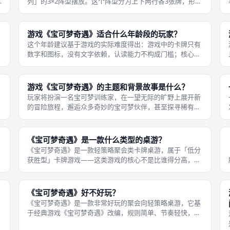
列」的3×2阵型摆放。这个阵型分为上下两行各3张牌，形成
3个纵列——每一列由上下两张牌组成。 之后，随着游戏的
进行，每次玩家用新牌替换旧牌时，新放入的牌必须翻到正
面朝上；如果替换掉的是正面
游戏《宝可梦奇遇》适合什么年龄段的玩家？
这个年龄建议基于游戏的实际难度得出：游戏中的卡牌只有
数字和图标，没有文字依赖，认读能力不构成门槛；核心规
则只有抽牌、替换、算分三个动作，6岁儿童在成人指导下
可以快速掌握；每局只需10–15分钟，符合儿童的注意力持
续时间。游戏《宝可梦奇遇》适
游戏《宝可梦奇遇》的主题和背景故事是什么？
国
玩家将扮演一名宝可梦训练家，在一望无际的旷野上展开新
的冒险旅程，邂逅众多奇妙的宝可梦伙伴，甚至探寻稀有宝
可梦生存的痕迹。《宝可梦奇遇》的主题围绕着宝可梦世界
中的野外冒险与奇遇展开。 同时，熟悉的火箭队也会在冒险
过程中出现，给训练家带来挑战和
《宝可梦奇遇》是一款什么类型的桌游？
《宝可梦奇遇》是一款轻策略聚会类卡牌桌游，属于「低分
获胜型」卡牌游戏——这类游戏的核心不是比谁得分高，而
是比谁分数低。它融合了成套收集（Set Collection）与记忆
博弈机制，玩家通过交换和替换卡牌，尽可能让同列上下两
张数字相同以归零
《宝可梦奇遇》好不好玩？
《宝可梦奇遇》是一款非常好玩的聚会向轻策略桌游，它基
于经典游戏《宝可梦奇遇》改编，规则简单、节奏轻快，特
一
别适合宝可梦粉丝和入门级桌游玩家。作为一款在成都桌游