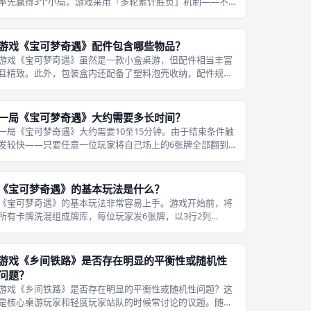
率先赢得3个小局。游戏采用「多轮累计胜负」机制——不
是多轮累计计分，而是多轮累计小局胜场数。 具体来说，每
一局结束时，得分最低的玩家获得1分（即获得1个小局胜
利）。这一设计确保了游戏的不确
游戏《宝可梦奇遇》配件包含哪些物品？
游戏《宝可梦奇遇》虽然是一款小盒桌游，但配件相当丰富
且精致。此外，包装盒内还配备了塑料泡壳收纳，配件规整
不晃动，小盒也保持着精致做工。主要内容包括：全套宝可
梦主题卡牌，涵盖皮卡丘、妙蛙种子、杰尼龟、小火龙、卡
比兽、喷火龙、梦幻、闪电鸟、百变
一局《宝可梦奇遇》大约需要多长时间？
一局《宝可梦奇遇》大约需要10至15分钟。由于结束条件触
发较快——只要任意一位玩家将自己场上的6张牌全部翻到
正面，该局立即结束——游戏不会出现长时间的「憋牌」现
象。 游戏采用多局制确定最终胜负：先获得3局胜利的玩家
成为整局游戏的赢家，因此完
《宝可梦奇遇》的基本玩法是什么？
《宝可梦奇遇》的基本玩法非常容易上手。游戏开始前，将
所有卡牌洗混组成牌库，每位玩家发6张牌，以3行2列
（3×2）的阵型正面朝下摆在个人场地上，然后每人自己选
择翻开其中1张牌。 每轮玩家从牌库顶或弃牌堆顶拿1张牌，
有两种选择：如果拿的是牌库顶
游戏《乡间铁路》是否存在明显的平衡性或随机性
问题？
游戏《乡间铁路》是否存在明显的平衡性或随机性问题？这
是核心桌游玩家和轻度玩家站队的时候常讨论的议题。随机