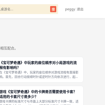
peggy
|
退出
搜
容相互配合。
《宝可梦奇遇》中玩家的座位顺序对小局游戏的流
程有影响吗？
在《宝可梦奇遇》中，玩家的座位顺序对游戏流程有直接影
响。首先，回合行动按顺时针或逆时针方向依次进行，起始
玩家通常在游戏开局时随机确定（例如从年龄最小或最大的
玩家开始）。 因此，闪电鸟的效果方向由座位顺序决定，这
是一个重要的策略考量因素。座位
游戏《宝可梦奇遇》中的卡牌是否需要使用卡套？
适用的卡套尺寸是多少？
游戏卡牌的标准尺寸与市面上大部分标准尺寸卡牌一致，适