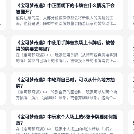
「3」的卡牌，那么这一列总分为0
《宝可梦奇遇》中正面朝下的卡牌在什么情况下会
被翻开？
值得注意的是，大部分替换操作都会将新放入的牌翻到正
面，也就是说，阵型中的暗牌数量会随着玩家的替换动作逐
渐减少，直到全部变为明牌从而触发游戏结束。《宝可梦奇
突
遇》中，正面朝下的卡牌（暗牌）在以下情况下会被翻开：
第一，当玩家使用新牌替换自己场上的
《宝可梦奇遇》中使用手牌替换场上卡牌后，被替
换的牌要去哪里？
在《宝可梦奇遇》中，玩家使用手牌（从牌库或弃牌堆拿到
的牌）替换自己场上的卡牌后，被替换下来的卡牌需要正面
朝上放入弃牌堆顶部。这里有两点需要注意：首先，无论被
，
替换的牌原本是正面朝上还是正面朝下，在放入弃牌堆之前
都必须翻到正面朝上。 其次，被放
《宝可梦奇遇》中轮到自己时，可以从什么地方抽
牌？
《宝可梦奇遇》中，轮到自己的回合时，玩家可以从两个地
方抽牌：牌库（摸牌堆）顶部，或者弃牌堆顶部。这两个选
择对应着不同的后续操作规则，构成了游戏的核心决策点。
具体来说：如果从牌库顶抽牌，玩家拿到这张牌后有两种选
择——用它替换自己场上的1张牌
《宝可梦奇遇》中玩家个人场上的6张卡牌要如何摆
放？
个
在《宝可梦奇遇》中，玩家个人场上的6张卡牌以「3行2