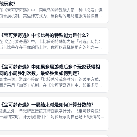
他玩家？
在《宝可梦奇遇》中，闪电鸟的特殊能力是一种「必发」连
锁替换机制，其运作方式为：当你用闪电鸟这张牌替换自己
阵型中某个位置的卡牌后，你被替换下来的那张牌（不是闪
电鸟本身）必须立即拿去替换「下一个玩家」同一个位置的
卡牌。然后，这张牌继续替换下一个
《宝可梦奇遇》中卡比兽的特殊能力是什么？
在《宝可梦奇遇》中，卡比兽的特殊能力是「可选」功能：
当卡比兽存在于你的场上时，你可以选择使用它的能力——
交换你自己面前2张牌的位置。这里的关键词是「交换位
置」，而不是替换或弃牌。 你可以任意挑选自己3×2阵型中
两个不同位置的卡牌，将它们互换
《宝可梦奇遇》中如果多局游戏后多个玩家获得相
同的小局胜利次数，最终胜负如何判定？
具体来说，游戏不采取「比较总分或净胜分」的破平方式，
而是采用「加赛」机制。在《宝可梦奇遇》中，如果多局游
戏结束后，出现多个玩家获得相同的小局胜利次数的情况
（例如都拿到2胜，而目标胜利次数为3），则游戏规则的处
理方式是：继续加赛一局，直至唯一
《宝可梦奇遇》一局结束时是如何计算分数的？
除此之外，单张牌直接按其牌面数字计分。《宝可梦奇遇》
一局结束时，计分规则如下：每位玩家将自己场上6张牌的
牌面数字相加，但有一个重要的归零规则——如果某一列的
上下两张牌数字相同，则这一列的两张牌数字之和视为0
分，不计入总分。 特殊卡牌的能力在