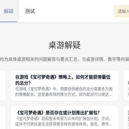
解疑
测试
桌游解疑
均为具体桌游相关的问题解答与要点汇总，与桌游详情、教学等内
在游戏《宝可梦奇遇》策略上，如何才能获得最低
的总分？
桌
在游戏《宝可梦奇遇》中，想要获得最低的总分需要多方面
的策略配合。这是最有效的降分方式，因为配对可以使这一
简
列直接归零。首先是「配对归零」策略：尽可能在同一列中
凑出上下两张相同数字的对子。 你可以通过卡比兽交换位
置、百变怪复制数字、或从弃牌堆中
《宝可梦奇遇》是否存在或计划推出扩展包？
《宝可梦奇遇》目前暂未有官方公布的扩展包计划。不过，
这并不代表玩家无法获得更多样的游戏体验。首先，原作