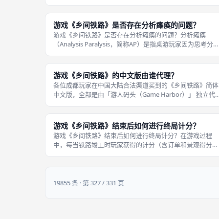
枚皮卡丘×喵喵主题的金属纪念币，做工精致、质感十足；
卡牌采用高质量纸张印刷，颜
游戏《乡间铁路》是否存在分析瘫痪的问题？
游戏《乡间铁路》是否存在分析瘫痪的问题？分析瘫痪
（Analysis Paralysis，简称AP）是指桌游玩家因为思考分
过于复杂而长时间停摆不动的现象。 《乡间铁路》被认为
存在「可控制的轻度AP」，但不像高重度德式那般严重。
度AP的成
游戏《乡间铁路》的中文版由谁代理？
各位成都玩家在中国大陆合法渠道买到的《乡间铁路》简体
中文版，全部是由「游人码头（Game Harbor）」 独立代
理并引进的。游戏《乡间铁路》的中文版由谁代理？。 「
人码头」在国内桌游界是一块响当当的金字招牌，曾代理过
众多海外重磅级及精品
游戏《乡间铁路》结束后如何进行终局计分？
游戏《乡间铁路》结束后如何进行终局计分？在游戏过程
中，每当铁路竣工时玩家获得的计分（含订单和景观得分）
已经在每个玩家的计分拨盘上实时累加过了。 因此，终局
分主要处理的是三大块「晚结账」的收益：步骤一：「侧
线」指数计分。这是最大的加时变量。
19855 条 · 第 327 / 331 页