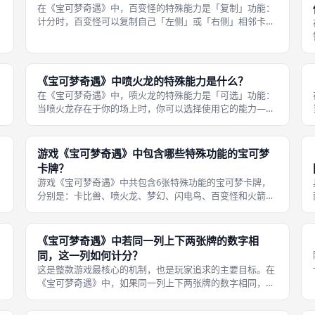
在《宝可梦奇遇》中，百变怪的特殊能力是「复制」功能：
计分时，百变怪可以复制自己「左侧」或「右侧」相邻卡牌
的数字（不包括上方或下方），并且将自身的分数视为与相
邻牌相同的数字。具体的复制方向由玩家在游戏计分前自行
选择。 这个能力使得百变怪成为一
《宝可梦奇遇》中喷火龙的特殊能力是什么？
在《宝可梦奇遇》中，喷火龙的特殊能力是「可选」功能：
当喷火龙存在于你的场上时，你可以选择使用它的能力——
秘密查看你自己3×2阵型中1张面朝下的暗牌。这种「知其然
但不改变状态」的能力让你获得了宝贵的信息优势：在后续
回合中，当你决定是否要用新牌
游戏《宝可梦奇遇》中包含哪些特殊功能的宝可梦
卡牌？
游戏《宝可梦奇遇》中共包含6张特殊功能的宝可梦卡牌，
分别是：卡比兽、喷火龙、梦幻、闪电鸟、百变怪和火箭
队。每一张特殊卡牌都拥有独特的互动效果，它们不依赖于
文字阅读，而是通过图标和符号来提示能力类型，这使得游
戏在不同语言版本之间保持了良好的通
《宝可梦奇遇》中若同一列上下两张牌的数字相
同，这一列如何计分？
这是整款游戏最核心的机制，也是玩家追求的主要目标。在
《宝可梦奇遇》中，如果同一列上下两张牌的数字相同，该
列的整体计分为0分——即这两张牌都不计入总分。 例如，
如果你的第一列上方是数字「3」的卡牌，下方也是数字