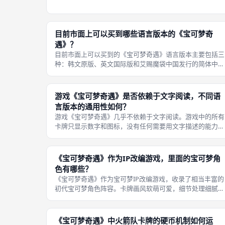
所有平局玩家中「分数最高」的玩家获得该局的胜利。这与
常规游戏「分数相同则并列」或「比较某一指标」的做法完
全不同。 这个设定的目的非常明确
目前市面上可以买到哪些语言版本的《宝可梦奇
遇》？
目前市面上可以买到的《宝可梦奇遇》语言版本主要包括三
种：韩文原版、英文国际版和艾赐魔袋中国发行的简体中文
版。英文版由Mandoo Games面向全球市场推出，规则说
书为英文，卡牌仍保持无文字设计。 韩文版是游戏的最早
本，由Mandoo
游戏《宝可梦奇遇》是否依赖于文字阅读，不同语
言版本的通用性如何？
游戏《宝可梦奇遇》几乎不依赖于文字阅读。游戏中的所有
卡牌只显示数字和图标，没有任何需要用文字描述的能力，
特殊宝可梦的功能通过直观的符号来表达（例如交换符号、
查看符号、复制符号等）。 在成都桌游聚会中，这一点尤
重要，因为聚会可能有来自不同国
《宝可梦奇遇》作为IP改编游戏，里面的宝可梦角
色有哪些？
《宝可梦奇遇》作为宝可梦IP改编游戏，收录了相当丰富的
初代宝可梦角色阵容。卡牌画风软萌可爱，细节处理细腻。
完整列表包括：皮卡丘、妙蛙种子、小火龙、杰尼龟、胖
丁、伊布、梦幻、耿鬼、喷火龙、闪电鸟、百变怪、卡比
兽、火箭队（反派组织角色）。 除了
《宝可梦奇遇》中火箭队卡牌的硬币机制如何运