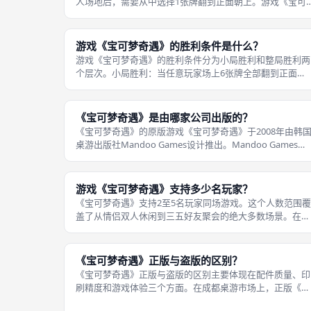
人场地后，需要从中选择1张牌翻到正面朝上。游戏《宝可
梦奇遇》开局时，每个玩家只能查看自己场上的1张卡牌。
其余5张牌继续保持正面朝下的状态，并且在开局阶段——
这些暗牌对玩家本人也是未知
游戏《宝可梦奇遇》的胜利条件是什么？
游戏《宝可梦奇遇》的胜利条件分为小局胜利和整局胜利两
个层次。小局胜利：当任意玩家场上6张牌全部翻到正面
时，该局立即结束。所有玩家计算自己场上6张牌的分数总
和——单张牌直接计牌面数字，但同一列上下两张数字相同
则该列计0分。 分数最低的玩家获得
《宝可梦奇遇》是由哪家公司出版的？
《宝可梦奇遇》的原版游戏《宝可梦奇遇》于2008年由韩
桌游出版社Mandoo Games设计推出。Mandoo Games是
一家在聚会、休闲桌游领域深耕多年的工作室，以出品易于
上手、欢乐度高的游戏著称。 在宝可梦官方授权下，
Mandoo
游戏《宝可梦奇遇》支持多少名玩家？
《宝可梦奇遇》支持2至5名玩家同场游戏。这个人数范围覆
盖了从情侣双人休闲到三五好友聚会的绝大多数场景。在成
都桌游聚会上，最常见的配置是3到4人局——人数适中时，
特殊能力卡牌如闪电鸟的连锁替换、火箭队的集体弃牌等互
动机制能够充分激活，节目效果
《宝可梦奇遇》正版与盗版的区别？
《宝可梦奇遇》正版与盗版的区别主要体现在配件质量、印
刷精度和游戏体验三个方面。在成都桌游市场上，正版《宝
可梦奇遇》由艾赐魔袋（Asmodee）中国代理发行，包含