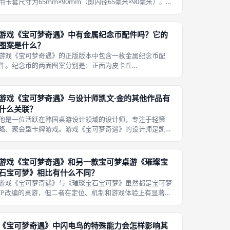
用卡套尺寸为65mm×90mm（即内径65毫米×90毫米）。游
戏《宝可梦奇遇》中的卡牌可以使用卡套进行保护，特别是
对于经常参加桌游聚会、卡牌容易磨损的情况。 这一尺寸适
用于Ultra Pr
游戏《宝可梦奇遇》中有金属纪念币配件吗？它的
图案是什么？
游戏《宝可梦奇遇》的正版版本中包含一枚金属纪念币配
件。纪念币的两面图案分别是：正面为皮卡丘
（Pikachu），背面为喵喵（Meowth）。这枚金属币的做
工精致、质感出色，远超过同价位其他轻策桌游的配件水
平。 在游戏规则中，这枚金属币用于火箭
游戏《宝可梦奇遇》与设计师凯文·金的其他作品有
什么关联？
他是一位活跃在韩国桌游设计领域的设计师，专注于轻策
略、聚会型卡牌游戏。游戏《宝可梦奇遇》的设计师是凯文·
金（）。他最知名的作品之一就是2008年推出的《宝可梦奇
遇》——也就是《宝可梦奇遇》的设计原型和原始版本。 在
《宝可梦奇遇》获得市场好评
游戏《宝可梦奇遇》和另一款宝可梦桌游《璀璨宝
石宝可梦》相比有什么不同？
游戏《宝可梦奇遇》与《璀璨宝石宝可梦》虽然都是宝可梦
IP改编的桌游，但二者在定位、机制和游戏体验上有显著差
异。其次是机制差异：《宝可梦奇遇》是低分获胜型配对游
戏，核心是凑对子归零分数，运气成分较大；《璀璨宝石宝
可梦》则是资源管理型德式游戏，
《宝可梦奇遇》中闪电鸟的特殊能力会怎样影响其