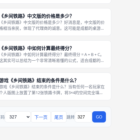
性问题（双刃剑）： 《乡间铁路》确实有较为明显的随机
性，这主要体现在市场和卡牌翻面上。 由于卡牌是双面的，
而且是从全牌库随机洗混抽取的，
《乡间铁路》中文版的价格是多少？
《乡间铁路》中文版的价格是多少？好消息是，中文版的价
格相当亲民，体现了代理商的诚意。这可能是成都的桌游爱
好者们最关心的钱包问题。 初始预售价格：88元人民币。在
2025年3月于新物集app启动的限时早鸟预售中，《乡间铁
路》简体中文版价格仅为
《乡间铁路》中如何计算最终得分？
《乡间铁路》中如何计算最终得分？最终得分 = A + B + C。
这其实可以总结为一个非常清晰易懂的公式，适合成都的桌
游裁判们参考：其中：A = 游戏过程中即时累计的分数。 每
一次有铁路竣工时，该线路上所有已挂载的订单牌提供的分
数，加上该线
游戏《乡间铁路》结束的条件是什么？
游戏《乡间铁路》结束的条件是什么？当有任何一名玩家在
个人版图上放置了第12张铁路卡牌，将3×4的空间完全填满
时，游戏立即结束，进入终局计分阶段。 值得留意的是，并
不需要所有玩家都完成12张牌。因为每位玩家在自己的第12
回合结束时才会刚好铺完
下一页
尾页
页码
跳转
GO