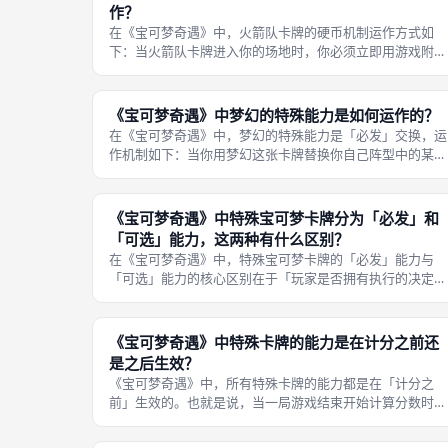
作？
在《宝可梦奇遇》中，火箭队卡牌的硬币机制运作方式如
下：当火箭队卡牌进入你的场地时，你必须立即用游戏附带
的金属纪念币进行掷硬币检定（该金属币一面是皮卡丘图
案，另一面是喵喵图案）。第二，如果掷出「皮卡丘」面
（正面），那么你必须选择你自己场上某一
《宝可梦奇遇》中梦幻的特殊能力是如何运作的？
在《宝可梦奇遇》中，梦幻的特殊能力是「必发」交换，运
作机制如下：当你用梦幻这张卡牌替换你自己阵型中的某张
牌后，你会立即被强制要求进行交换操作——你必须将梦幻
放到另一玩家面前的任意一个位置上（不限位置），同时从
那个玩家手中拿回该位置原先的卡牌
《宝可梦奇遇》中特殊宝可梦卡牌分为「必发」和
「可选」能力，这两种有什么区别？
在《宝可梦奇遇》中，特殊宝可梦卡牌的「必发」能力与
「可选」能力的核心区别在于「玩家是否拥有执行的决定
权」。例如，梦幻和闪电鸟的能力属于「必发」类型——当
你用梦幻替换一张牌时，你「必须」将其与另一玩家的一张
牌交换（不限位置），没有拒绝的余地；
《宝可梦奇遇》中特殊卡牌的能力是在计分之前还
是之后生效？
《宝可梦奇遇》中，所有特殊卡牌的能力都是在「计分之
前」生效的。也就是说，当一局游戏结束开始计算分数时，
会先按照特殊卡牌的能力描述对整个阵型进行一次「状态更
新」——如百变怪复制相邻卡牌的数字、梦幻与对手交换卡