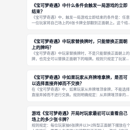
牌、火箭队强制集体弃牌等——然后再
《宝可梦奇遇》中什么条件会触发一局游戏的立即
结束？
《宝可梦奇遇》中，触发一局游戏立即结束的条件是：任意
一位玩家将自己场上的6张卡牌全部翻到正面朝上。这个结
束条件是全局性的——只要有一个玩家达成这个条件，该局
结束，不再等待其他玩家完成回合。 这意味着游戏存在「
然死亡」的风险：可能在你还没来
《宝可梦奇遇》中玩家替换牌时，只能替换正面朝
上的牌吗？
《宝可梦奇遇》中玩家替换牌时，不是只能替换正面朝上的
牌，也完全可以替换正面朝下的暗牌。规则只规定了玩家可
以「替换自己面前的牌」，没有对目标牌的朝向做出任何限
制。 然而，这也意味着你放弃了这张暗牌原先占据的位置
并且你拿出来的新牌会占据这个位
《宝可梦奇遇》中如果玩家从弃牌堆拿牌，是否可
以选择直接弃掉而不交换？
在《宝可梦奇遇》中，如果玩家从弃牌堆顶拿牌，不能选择
直接弃掉而不进行交换。规则明确规定：从弃牌堆顶拿的牌
「必须」用于替换自己场上的1张牌。这意味着你无法将弃
牌堆顶的牌仅仅作为一次「侦查」后就放弃——你必须承受
这次替换的后果，不管这对你的阵型
游戏《宝可梦奇遇》开局时玩家最初可以查看自己
场上的多少张卡牌？
规则规定：每位玩家抽6张牌并以3×2阵型正面朝下摆放在