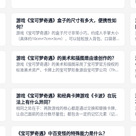
《宝可梦奇遇》的爱好者已经开发出多种变体规则和「自创
扩展」，例如加入更多特殊能力宝可梦、调整配对规则、修
改计分方式等。 这些扩展可以通过桌
游戏《宝可梦奇遇》盒子的尺寸有多大，便携性如
何？
游戏《宝可梦奇遇》的盒子尺寸非常小巧，约成人手掌大小
（具体约10cm×7cm×3cm），可以轻松放入背包、口袋甚
明
至钱包夹层中。这种超便携设计是它区别于其他宝可梦桌游
版
（如《璀璨宝石宝可梦》）的主要优势之一。 在配件方面，
虽然盒子很小，但内部仍
游戏《宝可梦奇遇》的美术和插图是由谁创作的？
游戏《宝可梦奇遇》的美术和插图采用了宝可梦官方授权的
标准美术资产，卡牌上的宝可梦形象源自宝可梦公司（The
Pokémon Company）的官方素材库。这些插画由宝可梦官
方艺术团队创作，经过Mandoo Games和宝可梦公司共同监
修，确
其
游戏《宝可梦奇遇》和经典卡牌游戏《卡波》在玩
法上有什么异同？
相同之处在于：两款游戏的核心都是通过交换和替换卡牌，
让自己面前的总分数尽量低；都包含一定的记忆元素（记住
暗牌的内容）和对子归零机制。游戏《宝可梦奇遇》与经典
卡牌游戏《卡波》（Cabo）同属于「低分获胜型」卡牌游
戏，但在具体规则上有诸多差异。
《宝可梦奇遇》中百变怪的特殊能力是什么？