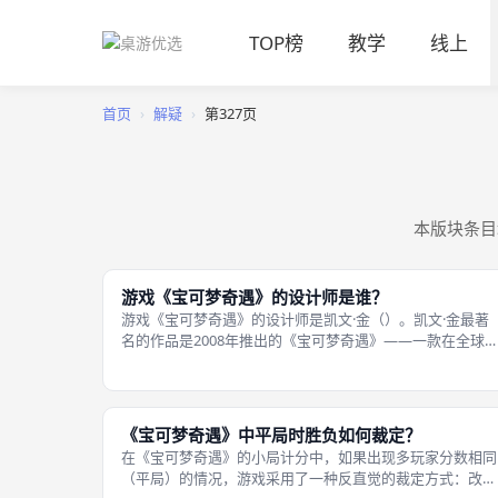
TOP榜
教学
线上
首页
›
解疑
›
第327页
本版块条目
游戏《宝可梦奇遇》的设计师是谁？
游戏《宝可梦奇遇》的设计师是凯文·金（）。凯文·金最著
名的作品是2008年推出的《宝可梦奇遇》——一款在全球
游市场上广受好评的经典轻策聚会游戏，也正是《宝可梦奇
遇》的设计原型。 他是一位韩国桌游设计师，以创作规则
洁、节奏流畅的聚会向卡牌
《宝可梦奇遇》中平局时胜负如何裁定？
在《宝可梦奇遇》的小局计分中，如果出现多玩家分数相同
（平局）的情况，游戏采用了一种反直觉的裁定方式：改由