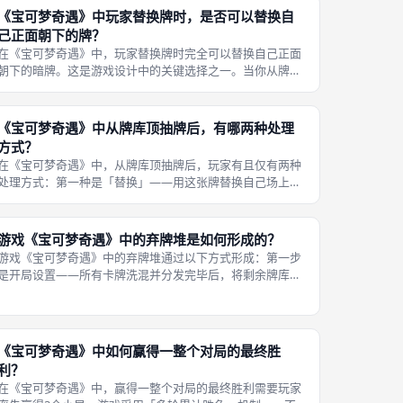
《宝可梦奇遇》中玩家替换牌时，是否可以替换自
己正面朝下的牌？
在《宝可梦奇遇》中，玩家替换牌时完全可以替换自己正面
朝下的暗牌。这是游戏设计中的关键选择之一。当你从牌库
或弃牌堆拿到一张新牌后，你有权选择自己3×2阵型中任何
位置的卡牌进行替换，无论是明牌还是暗牌。 如果替换的是
暗牌，被替换的暗牌会先被翻到
《宝可梦奇遇》中从牌库顶抽牌后，有哪两种处理
方式？
在《宝可梦奇遇》中，从牌库顶抽牌后，玩家有且仅有两种
处理方式：第一种是「替换」——用这张牌替换自己场上某
个位置的1张牌，被替换的牌放入弃牌堆顶部。只要进行了
替换，新放入的牌就要翻到正面朝上（如果替换的是暗牌，
被替换的牌也需要先翻到正面再弃掉
游戏《宝可梦奇遇》中的弃牌堆是如何形成的？
游戏《宝可梦奇遇》中的弃牌堆通过以下方式形成：第一步
是开局设置——所有卡牌洗混并分发完毕后，将剩余牌库的
顶部翻开1张牌，正面朝上放在桌面上，作为弃牌堆的初始
牌。第二步是玩家的回合操作——每次玩家用抽到的牌替换
自己场上的一张牌时，被替换掉的牌
《宝可梦奇遇》中如何赢得一整个对局的最终胜
利？
在《宝可梦奇遇》中，赢得一整个对局的最终胜利需要玩家