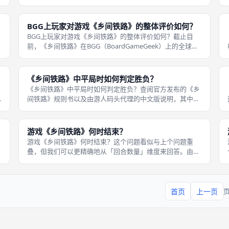
圈内备受好评的聚会游戏，它的核心乐趣在于「配对归零」
的计分机制——同列数字相同的两张
BGG上玩家对游戏《乡间铁路》的整体评价如何？
BGG上玩家对游戏《乡间铁路》的整体评价如何？截止目
支
前，《乡间铁路》在BGG（BoardGameGeek）上的全球综
是
合评分约为7.2分（满分10分），位居世界桌面游戏总排名
轻
的2050名左右，重度评分为2.16（轻中策）。 全球共计积累
了数千
《乡间铁路》中平局时如何判定胜负？
《乡间铁路》中平局时如何判定胜负？查阅官方发布的《乡
间铁路》规则书以及由游人码头代理的中文版说明，其中并
游
未包含专门针对总分完全相同时的「决胜分」机制的详细描
述。 这通常有两种理解：其一，因为《乡间铁路》是一款轻
度策略桌游，官方可能默认「平局
游戏《乡间铁路》何时结束？
游戏《乡间铁路》何时结束？这个问题看似与上个问题重
叠，但我们可以更精确地从「回合数量」维度来回答。由于
计
每位玩家的拼图空间固定为12个格子，而每回合恰好只能放
置1张铁路牌，因此游戏将在第12回合结束时正式结束（即
每个玩家都执行了12次强制「建
首页
上一页