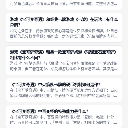
可梦角色阵容。卡牌画风软萌可爱，细节处理细腻。完整列表包
括：皮卡丘、妙蛙种子、小火龙、杰尼龟、胖丁、伊布、梦幻、耿
鬼、喷火龙、闪电鸟、百变怪、卡比兽、火箭队（反派组织角
游戏《宝可梦奇遇》和经典卡牌游戏《卡波》在玩法上有什么
色）。 除了
异同？
相同之处在于：两款游戏的核心都是通过交换和替换卡牌，让自己
面前的总分数尽量低；都包含一定的记忆元素（记住暗牌的内容）
和对子归零机制。游戏《宝可梦奇遇》与经典卡牌游戏《卡波》
（Cabo）同属于「低分获胜型」卡牌游戏，但在具体规则上有诸
游戏《宝可梦奇遇》和另一款宝可梦桌游《璀璨宝石宝可梦》
多差异。
相比有什么不同？
游戏《宝可梦奇遇》与《璀璨宝石宝可梦》虽然都是宝可梦IP改编
的桌游，但二者在定位、机制和游戏体验上有显著差异。其次是机
制差异：《宝可梦奇遇》是低分获胜型配对游戏，核心是凑对子归
零分数，运气成分较大；《璀璨宝石宝可梦》则是资源管理型德式
《宝可梦奇遇》中火箭队卡牌的硬币机制如何运作？
游戏，
在《宝可梦奇遇》中，火箭队卡牌的硬币机制运作方式如下：当火
箭队卡牌进入你的场地时，你必须立即用游戏附带的金属纪念币进
行掷硬币检定（该金属币一面是皮卡丘图案，另一面是喵喵图
案）。第二，如果掷出「皮卡丘」面（正面），那么你必须选择你
《宝可梦奇遇》中百变怪的特殊能力是什么？
自己场上某一
在《宝可梦奇遇》中，百变怪的特殊能力是「复制」功能：计分
时，百变怪可以复制自己「左侧」或「右侧」相邻卡牌的数字（不
包括上方或下方），并且将自身的分数视为与相邻牌相同的数字。