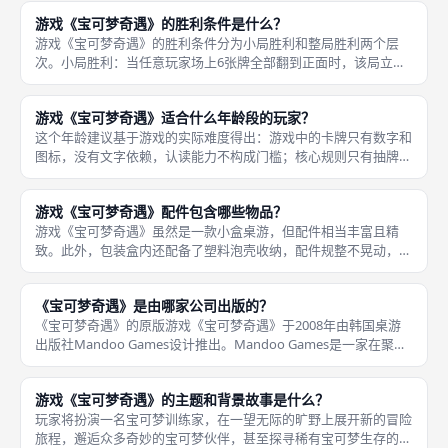
最低的玩家获得1分（即获得1个小局胜利）。这一设计确保了游戏
游戏《宝可梦奇遇》的胜利条件是什么？
的不确
游戏《宝可梦奇遇》的胜利条件分为小局胜利和整局胜利两个层
次。小局胜利：当任意玩家场上6张牌全部翻到正面时，该局立即
结束。所有玩家计算自己场上6张牌的分数总和——单张牌直接计
牌面数字，但同一列上下两张数字相同则该列计0分。 分数最低的
游戏《宝可梦奇遇》适合什么年龄段的玩家？
玩家获得
这个年龄建议基于游戏的实际难度得出：游戏中的卡牌只有数字和
图标，没有文字依赖，认读能力不构成门槛；核心规则只有抽牌、
替换、算分三个动作，6岁儿童在成人指导下可以快速掌握；每局
只需10–15分钟，符合儿童的注意力持续时间。游戏《宝可梦奇
游戏《宝可梦奇遇》配件包含哪些物品？
遇》适
游戏《宝可梦奇遇》虽然是一款小盒桌游，但配件相当丰富且精
致。此外，包装盒内还配备了塑料泡壳收纳，配件规整不晃动，小
盒也保持着精致做工。主要内容包括：全套宝可梦主题卡牌，涵盖
皮卡丘、妙蛙种子、杰尼龟、小火龙、卡比兽、喷火龙、梦幻、闪
《宝可梦奇遇》是由哪家公司出版的？
电鸟、百变
《宝可梦奇遇》的原版游戏《宝可梦奇遇》于2008年由韩国桌游
出版社Mandoo Games设计推出。Mandoo Games是一家在聚
会、休闲桌游领域深耕多年的工作室，以出品易于上手、欢乐度高
的游戏著称。 在宝可梦官方授权下，Mandoo
游戏《宝可梦奇遇》的主题和背景故事是什么？
玩家将扮演一名宝可梦训练家，在一望无际的旷野上展开新的冒险
旅程，邂逅众多奇妙的宝可梦伙伴，甚至探寻稀有宝可梦生存的痕