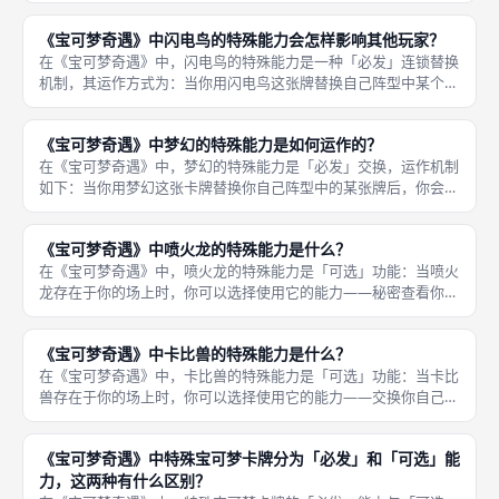
具体的复制方向由玩家在游戏计分前自行选择。 这个能力使得百
《宝可梦奇遇》中闪电鸟的特殊能力会怎样影响其他玩家？
变怪成为一
在《宝可梦奇遇》中，闪电鸟的特殊能力是一种「必发」连锁替换
机制，其运作方式为：当你用闪电鸟这张牌替换自己阵型中某个位
置的卡牌后，你被替换下来的那张牌（不是闪电鸟本身）必须立即
拿去替换「下一个玩家」同一个位置的卡牌。然后，这张牌继续替
《宝可梦奇遇》中梦幻的特殊能力是如何运作的？
换下一个
在《宝可梦奇遇》中，梦幻的特殊能力是「必发」交换，运作机制
如下：当你用梦幻这张卡牌替换你自己阵型中的某张牌后，你会立
即被强制要求进行交换操作——你必须将梦幻放到另一玩家面前的
任意一个位置上（不限位置），同时从那个玩家手中拿回该位置原
《宝可梦奇遇》中喷火龙的特殊能力是什么？
先的卡牌
在《宝可梦奇遇》中，喷火龙的特殊能力是「可选」功能：当喷火
龙存在于你的场上时，你可以选择使用它的能力——秘密查看你自
己3×2阵型中1张面朝下的暗牌。这种「知其然但不改变状态」的
能力让你获得了宝贵的信息优势：在后续回合中，当你决定是否要
《宝可梦奇遇》中卡比兽的特殊能力是什么？
用新牌
在《宝可梦奇遇》中，卡比兽的特殊能力是「可选」功能：当卡比
兽存在于你的场上时，你可以选择使用它的能力——交换你自己面
前2张牌的位置。这里的关键词是「交换位置」，而不是替换或弃
牌。 你可以任意挑选自己3×2阵型中两个不同位置的卡牌，将它们
《宝可梦奇遇》中特殊宝可梦卡牌分为「必发」和「可选」能
互换
力，这两种有什么区别？