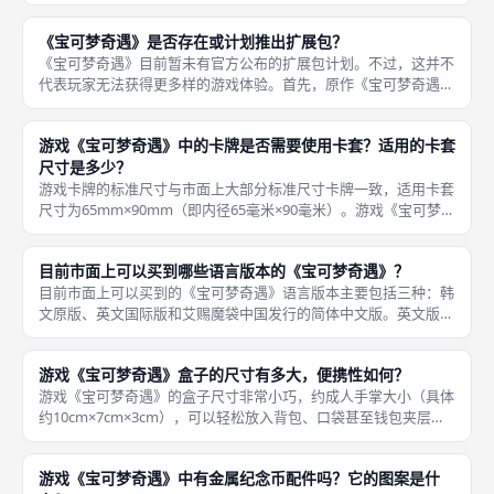
家中「分数最高」的玩家获得该局的胜利。这与常规游戏「分数相
同则并列」或「比较某一指标」的做法完全不同。 这个设定的目
《宝可梦奇遇》是否存在或计划推出扩展包？
的非常明确
《宝可梦奇遇》目前暂未有官方公布的扩展包计划。不过，这并不
代表玩家无法获得更多样的游戏体验。首先，原作《宝可梦奇遇》
的爱好者已经开发出多种变体规则和「自创扩展」，例如加入更多
特殊能力宝可梦、调整配对规则、修改计分方式等。 这些扩展可
游戏《宝可梦奇遇》中的卡牌是否需要使用卡套？适用的卡套
以通过桌
尺寸是多少？
游戏卡牌的标准尺寸与市面上大部分标准尺寸卡牌一致，适用卡套
尺寸为65mm×90mm（即内径65毫米×90毫米）。游戏《宝可梦奇
遇》中的卡牌可以使用卡套进行保护，特别是对于经常参加桌游聚
会、卡牌容易磨损的情况。 这一尺寸适用于Ultra Pr
目前市面上可以买到哪些语言版本的《宝可梦奇遇》？
目前市面上可以买到的《宝可梦奇遇》语言版本主要包括三种：韩
文原版、英文国际版和艾赐魔袋中国发行的简体中文版。英文版由
Mandoo Games面向全球市场推出，规则说明书为英文，卡牌仍
保持无文字设计。 韩文版是游戏的最早版本，由Mandoo
游戏《宝可梦奇遇》盒子的尺寸有多大，便携性如何？
游戏《宝可梦奇遇》的盒子尺寸非常小巧，约成人手掌大小（具体
约10cm×7cm×3cm），可以轻松放入背包、口袋甚至钱包夹层
中。这种超便携设计是它区别于其他宝可梦桌游（如《璀璨宝石宝
可梦》）的主要优势之一。 在配件方面，虽然盒子很小，但内部
游戏《宝可梦奇遇》中有金属纪念币配件吗？它的图案是什
仍