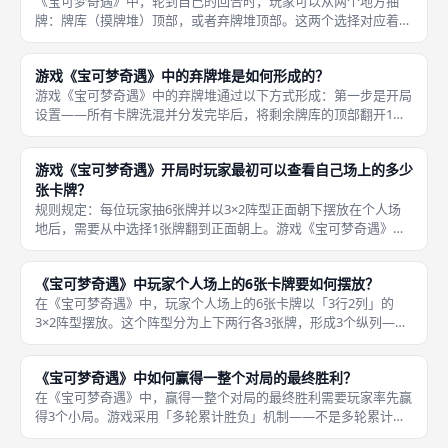
《宝可梦奇遇》中，轮到自己的回合时，玩家可以从两个地方抽
牌：牌库（摸牌堆）顶部，或者弃牌堆顶部。这两个选择对应着不
同的后续操作规则，构成了游戏的核心决策点。 具体来说：如果
从牌库顶抽牌，玩家拿到这张牌后有两种选择——用它替换自己场
游戏《宝可梦奇遇》中的弃牌堆是如何形成的？
上的1张牌
游戏《宝可梦奇遇》中的弃牌堆通过以下方式形成：第一步是开局
设置——所有卡牌洗混并分发完毕后，将剩余牌库的顶部翻开1张
牌，正面朝上放在桌面上，作为弃牌堆的初始牌。第二步是玩家的
回合操作——每次玩家用抽到的牌替换自己场上的一张牌时，被替
游戏《宝可梦奇遇》开局时玩家最初可以查看自己场上的多少
换掉的牌
张卡牌？
规则规定：每位玩家抽6张牌并以3×2阵型正面朝下摆放在个人场
地后，需要从中选择1张牌翻到正面朝上。游戏《宝可梦奇遇》开
局时，每个玩家只能查看自己场上的1张卡牌。 其余5张牌继续保
持正面朝下的状态，并且在开局阶段——这些暗牌对玩家本人也是
《宝可梦奇遇》中玩家个人场上的6张卡牌要如何摆放？
未知
在《宝可梦奇遇》中，玩家个人场上的6张卡牌以「3行2列」的
3×2阵型摆放。这个阵型分为上下两行各3张牌，形成3个纵列——
每一列由上下两张牌组成。 之后，随着游戏的进行，每次玩家用
新牌替换旧牌时，新放入的牌必须翻到正面朝上；如果替换掉的是
《宝可梦奇遇》中如何赢得一整个对局的最终胜利？
正面
在《宝可梦奇遇》中，赢得一整个对局的最终胜利需要玩家率先赢
得3个小局。游戏采用「多轮累计胜负」机制——不是多轮累计计
分，而是多轮累计小局胜场数。 具体来说，每一局结束时，得分