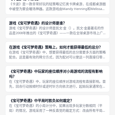
《卡波》是一款非常好玩的轻策略记忆类卡牌桌游，在成都桌游圈
中被誉为聚会暖场神器。这款游戏由Mandy Henning和Melissa
Limes共同设计，2010年首次出版，至今已有十多年的市场验证。
游戏规则相当简单——3分钟内即可教会新
游戏《宝可梦奇遇》的设计师是谁？
游戏《宝可梦奇遇》的设计师是凯文·金（）。凯文·金最著名的作
品是2008年推出的《宝可梦奇遇》——一款在全球桌游市场上广
受好评的经典轻策聚会游戏，也正是《宝可梦奇遇》的设计原型。
他是一位韩国桌游设计师，以创作规则简洁、节奏流畅的聚会向卡
在游戏《宝可梦奇遇》策略上，如何才能获得最低的总分？
牌
在游戏《宝可梦奇遇》中，想要获得最低的总分需要多方面的策略
配合。这是最有效的降分方式，因为配对可以使这一列直接归零。
首先是「配对归零」策略：尽可能在同一列中凑出上下两张相同数
字的对子。 你可以通过卡比兽交换位置、百变怪复制数字、或从
《宝可梦奇遇》中玩家的座位顺序对小局游戏的流程有影响
弃牌堆中
吗？
在《宝可梦奇遇》中，玩家的座位顺序对游戏流程有直接影响。首
先，回合行动按顺时针或逆时针方向依次进行，起始玩家通常在游
戏开局时随机确定（例如从年龄最小或最大的玩家开始）。 因
此，闪电鸟的效果方向由座位顺序决定，这是一个重要的策略考量
《宝可梦奇遇》中平局时胜负如何裁定？
因素。座位
在《宝可梦奇遇》的小局计分中，如果出现多玩家分数相同（平
局）的情况，游戏采用了一种反直觉的裁定方式：改由所有平局玩