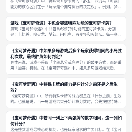
在《宝可梦奇遇》中，特殊宝可梦卡牌的「必发」能力与「可选」
能力的核心区别在于「玩家是否拥有执行的决定权」。例如，梦幻
和闪电鸟的能力属于「必发」类型——当你用梦幻替换一张牌时，
你「必须」将其与另一玩家的一张牌交换（不限位置），没有拒绝
游戏《宝可梦奇遇》中包含哪些特殊功能的宝可梦卡牌？
的余地；
游戏《宝可梦奇遇》中共包含6张特殊功能的宝可梦卡牌，分别
是：卡比兽、喷火龙、梦幻、闪电鸟、百变怪和火箭队。每一张特
殊卡牌都拥有独特的互动效果，它们不依赖于文字阅读，而是通过
图标和符号来提示能力类型，这使得游戏在不同语言版本之间保持
《宝可梦奇遇》中如果多局游戏后多个玩家获得相同的小局胜
了良好的通
利次数，最终胜负如何判定？
具体来说，游戏不采取「比较总分或净胜分」的破平方式，而是采
用「加赛」机制。在《宝可梦奇遇》中，如果多局游戏结束后，出
现多个玩家获得相同的小局胜利次数的情况（例如都拿到2胜，而
目标胜利次数为3），则游戏规则的处理方式是：继续加赛一局，
《宝可梦奇遇》中特殊卡牌的能力是在计分之前还是之后生
直至唯一
效？
《宝可梦奇遇》中，所有特殊卡牌的能力都是在「计分之前」生效
的。也就是说，当一局游戏结束开始计算分数时，会先按照特殊卡
牌的能力描述对整个阵型进行一次「状态更新」——如百变怪复制
相邻卡牌的数字、梦幻与对手交换卡牌、火箭队强制集体弃牌等
《宝可梦奇遇》中若同一列上下两张牌的数字相同，这一列如
——然后再
何计分？
这是整款游戏最核心的机制，也是玩家追求的主要目标。在《宝可