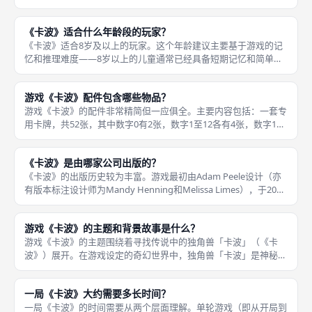
一局。《卡波》在BGG上的策略重度评分（Weight）通常在1.0至
1.5之间（满分为5）。 BGG的重度评分用于衡量一款
《卡波》适合什么年龄段的玩家？
《卡波》适合8岁及以上的玩家。这个年龄建议主要基于游戏的记
忆和推理难度——8岁以上的儿童通常已经具备短期记忆和简单数
字运算能力，能够在成人指导下掌握游戏规则。 游戏本身没有过
多的文字阅读需求，卡牌上的特殊能力通过图标表达（眼睛图标代
游戏《卡波》配件包含哪些物品？
表偷看、
游戏《卡波》的配件非常精简但一应俱全。主要内容包括：一套专
用卡牌，共52张，其中数字0有2张，数字1至12各有4张，数字13
有2张。此外，第二版《卡波》还额外包含一本计分纸
（Scorepad）和4张玩家参考卡（Player Referenc
《卡波》是由哪家公司出版的？
《卡波》的出版历史较为丰富。游戏最初由Adam Peele设计（亦
有版本标注设计师为Mandy Henning和Melissa Limes），于2010
年首次出版。 初版由Eventide Games和Smiling Monster Gam
游戏《卡波》的主题和背景故事是什么？
游戏《卡波》的主题围绕着寻找传说中的独角兽「卡波」（《卡
波》）展开。在游戏设定的奇幻世界中，独角兽「卡波」是神秘而
令人向往的存在，它行踪不定，只有最接近它的人才能一睹真容。
每次喊出「卡波」，就是你自信地宣称自己已经足够接近独角兽，
一局《卡波》大约需要多长时间？
准备结束
一局《卡波》的时间需要从两个层面理解。单轮游戏（即从开局到