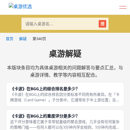
搜
首页
›
解疑
›
第340页
桌游解疑
本版块条目均为具体桌游相关的问题解答与要点汇总，与
桌游详情、教学等内容相互配合。
《卡波》在BGG上的综合排名是多少？
《卡波》在BGG上的综合排名因分类标准不同而有所差异。在「卡
牌游戏（Card Game）」子分类中，它通常处于中上游位置；在
「聚会游戏（Party Game）」子分类中也是常客。 由于BGG的排
名会随着新游戏不断上线而动态变化，具体数字每年
《卡波》在BGG上的重度评分是多少？
这个评分意味着它属于非常轻量级的聚会游戏，几乎没有任何复杂
的策略门槛——任何人都可以在3分钟内学会规则，5分钟内完成第