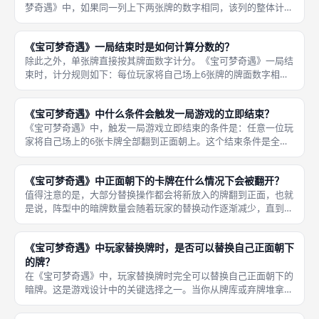
梦奇遇》中，如果同一列上下两张牌的数字相同，该列的整体计分
为0分——即这两张牌都不计入总分。 例如，如果你的第一列上方
是数字「3」的卡牌，下方也是数字「3」的卡牌，那么这一列总分
《宝可梦奇遇》一局结束时是如何计算分数的？
为0
除此之外，单张牌直接按其牌面数字计分。《宝可梦奇遇》一局结
束时，计分规则如下：每位玩家将自己场上6张牌的牌面数字相
加，但有一个重要的归零规则——如果某一列的上下两张牌数字相
同，则这一列的两张牌数字之和视为0分，不计入总分。 特殊卡牌
《宝可梦奇遇》中什么条件会触发一局游戏的立即结束？
的能力在
《宝可梦奇遇》中，触发一局游戏立即结束的条件是：任意一位玩
家将自己场上的6张卡牌全部翻到正面朝上。这个结束条件是全局
性的——只要有一个玩家达成这个条件，该局结束，不再等待其他
玩家完成回合。 这意味着游戏存在「突然死亡」的风险：可能在
《宝可梦奇遇》中正面朝下的卡牌在什么情况下会被翻开？
你还没来
值得注意的是，大部分替换操作都会将新放入的牌翻到正面，也就
是说，阵型中的暗牌数量会随着玩家的替换动作逐渐减少，直到全
部变为明牌从而触发游戏结束。《宝可梦奇遇》中，正面朝下的卡
牌（暗牌）在以下情况下会被翻开：第一，当玩家使用新牌替换自
《宝可梦奇遇》中玩家替换牌时，是否可以替换自己正面朝下
己场上的
的牌？
在《宝可梦奇遇》中，玩家替换牌时完全可以替换自己正面朝下的
暗牌。这是游戏设计中的关键选择之一。当你从牌库或弃牌堆拿到
一张新牌后，你有权选择自己3×2阵型中任何位置的卡牌进行替
换，无论是明牌还是暗牌。 如果替换的是暗牌，被替换的暗牌会