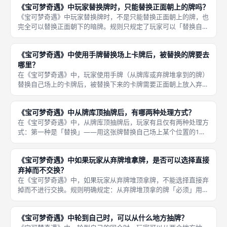
《宝可梦奇遇》中玩家替换牌时，只能替换正面朝上的牌吗？
先被翻到
《宝可梦奇遇》中玩家替换牌时，不是只能替换正面朝上的牌，也
完全可以替换正面朝下的暗牌。规则只规定了玩家可以「替换自己
面前的牌」，没有对目标牌的朝向做出任何限制。 然而，这也意
味着你放弃了这张暗牌原先占据的位置，并且你拿出来的新牌会占
《宝可梦奇遇》中使用手牌替换场上卡牌后，被替换的牌要去
据这个位
哪里？
在《宝可梦奇遇》中，玩家使用手牌（从牌库或弃牌堆拿到的牌）
替换自己场上的卡牌后，被替换下来的卡牌需要正面朝上放入弃牌
堆顶部。这里有两点需要注意：首先，无论被替换的牌原本是正面
朝上还是正面朝下，在放入弃牌堆之前都必须翻到正面朝上。 其
《宝可梦奇遇》中从牌库顶抽牌后，有哪两种处理方式？
次，被放
在《宝可梦奇遇》中，从牌库顶抽牌后，玩家有且仅有两种处理方
式：第一种是「替换」——用这张牌替换自己场上某个位置的1张
牌，被替换的牌放入弃牌堆顶部。只要进行了替换，新放入的牌就
要翻到正面朝上（如果替换的是暗牌，被替换的牌也需要先翻到正
《宝可梦奇遇》中如果玩家从弃牌堆拿牌，是否可以选择直接
面再弃掉
弃掉而不交换？
在《宝可梦奇遇》中，如果玩家从弃牌堆顶拿牌，不能选择直接弃
掉而不进行交换。规则明确规定：从弃牌堆顶拿的牌「必须」用于
替换自己场上的1张牌。这意味着你无法将弃牌堆顶的牌仅仅作为
一次「侦查」后就放弃——你必须承受这次替换的后果，不管这对
《宝可梦奇遇》中轮到自己时，可以从什么地方抽牌？
你的阵型