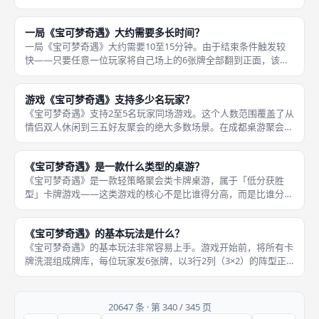
迹。《宝可梦奇遇》的主题围绕着宝可梦世界中的野外冒险与奇遇
展开。 同时，熟悉的火箭队也会在冒险过程中出现，给训练家带
一局《宝可梦奇遇》大约需要多长时间？
来挑战和
一局《宝可梦奇遇》大约需要10至15分钟。由于结束条件触发较
快——只要任意一位玩家将自己场上的6张牌全部翻到正面，该局
立即结束——游戏不会出现长时间的「憋牌」现象。 游戏采用多
局制确定最终胜负：先获得3局胜利的玩家成为整局游戏的赢家，
游戏《宝可梦奇遇》支持多少名玩家？
因此完
《宝可梦奇遇》支持2至5名玩家同场游戏。这个人数范围覆盖了从
情侣双人休闲到三五好友聚会的绝大多数场景。在成都桌游聚会
上，最常见的配置是3到4人局——人数适中时，特殊能力卡牌如闪
电鸟的连锁替换、火箭队的集体弃牌等互动机制能够充分激活，节
《宝可梦奇遇》是一款什么类型的桌游？
目效果
《宝可梦奇遇》是一款轻策略聚会类卡牌桌游，属于「低分获胜
型」卡牌游戏——这类游戏的核心不是比谁得分高，而是比谁分数
低。它融合了成套收集（Set Collection）与记忆博弈机制，玩家
通过交换和替换卡牌，尽可能让同列上下两张数字相同以归零
《宝可梦奇遇》的基本玩法是什么？
《宝可梦奇遇》的基本玩法非常容易上手。游戏开始前，将所有卡
牌洗混组成牌库，每位玩家发6张牌，以3行2列（3×2）的阵型正
面朝下摆在个人场地上，然后每人自己选择翻开其中1张牌。 每轮
玩家从牌库顶或弃牌堆顶拿1张牌，有两种选择：如果拿的是牌库
顶
20647 条 · 第 340 / 345 页