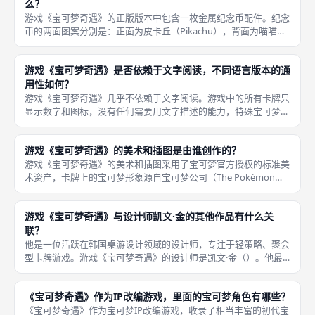
么？
游戏《宝可梦奇遇》的正版版本中包含一枚金属纪念币配件。纪念
币的两面图案分别是：正面为皮卡丘（Pikachu），背面为喵喵
（Meowth）。这枚金属币的做工精致、质感出色，远超过同价位
其他轻策桌游的配件水平。 在游戏规则中，这枚金属币用于火箭
游戏《宝可梦奇遇》是否依赖于文字阅读，不同语言版本的通
用性如何？
游戏《宝可梦奇遇》几乎不依赖于文字阅读。游戏中的所有卡牌只
显示数字和图标，没有任何需要用文字描述的能力，特殊宝可梦的
功能通过直观的符号来表达（例如交换符号、查看符号、复制符号
等）。 在成都桌游聚会中，这一点尤其重要，因为聚会可能有来
游戏《宝可梦奇遇》的美术和插图是由谁创作的？
自不同国
游戏《宝可梦奇遇》的美术和插图采用了宝可梦官方授权的标准美
术资产，卡牌上的宝可梦形象源自宝可梦公司（The Pokémon
Company）的官方素材库。这些插画由宝可梦官方艺术团队创
作，经过Mandoo Games和宝可梦公司共同监修，确
游戏《宝可梦奇遇》与设计师凯文·金的其他作品有什么关
联？
他是一位活跃在韩国桌游设计领域的设计师，专注于轻策略、聚会
型卡牌游戏。游戏《宝可梦奇遇》的设计师是凯文·金（）。他最
知名的作品之一就是2008年推出的《宝可梦奇遇》——也就是
《宝可梦奇遇》的设计原型和原始版本。 在《宝可梦奇遇》获得
《宝可梦奇遇》作为IP改编游戏，里面的宝可梦角色有哪些？
市场好评
《宝可梦奇遇》作为宝可梦IP改编游戏，收录了相当丰富的初代宝