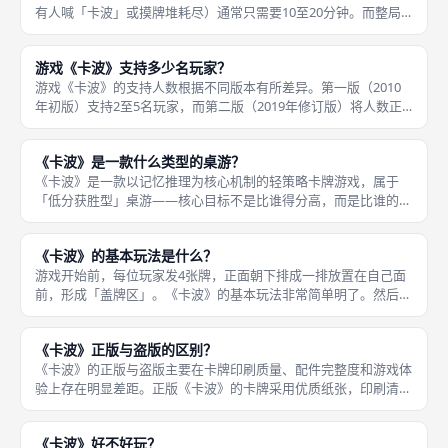
有人喊「卡波」或摸牌堆耗尽）通常只需要10至20分钟。而整局
游戏由多轮累计计分构成，当有玩家的累计得分超过100分时游戏
结束，这通常需要3至6轮，因此整局游戏时长约为30至60分钟，
游戏《卡波》支持多少名玩家？
游戏《卡波》的支持人数根据不同版本有所差异。第一版（2010
年初版）支持2至5名玩家，而第二版（2019年修订版）将人数正
式调整为2至4人。 在实际游玩中，我最推荐3人或4人局——人数
适当时，特殊能力牌的互动（如间谍牌的窥探、交换牌的换牌）
《卡波》是一款什么类型的桌游？
《卡波》是一款以记忆推理为核心机制的轻策略卡牌游戏，属于
「低分获胜型」桌游——核心目标不是比谁得分高，而是比谁的总
分最低。玩家需要在信息不完全的情况下，通过抽牌、换牌、使用
特殊能力来优化自己的手牌组合，同时要记住自己那些盖着的牌是
《卡波》的基本玩法是什么？
什么，记错
游戏开始前，每位玩家发4张牌，正面朝下排成一排放置在自己面
前，形成「盖牌区」。《卡波》的基本玩法非常简单明了。然后每
位玩家秘密查看自己4张牌中的任意2张，记住数字和位置，之后不
得再次查看。 剩余牌堆作为摸牌堆，翻开顶部1张作为弃牌堆。游
《卡波》正版与盗版的区别？
戏按
《卡波》的正版与盗版主要在卡牌印刷质量、配件完整度和游戏体
验上存在明显差距。正版《卡波》的卡牌采用优质纸张，印刷清
晰，数字和特殊能力图标边缘锐利，卡牌尺寸为标准扑克牌规格
（约63×88mm），摸起来手感顺滑。 盗版通常使用劣质卡纸，卡
《卡波》好不好玩？
牌容易