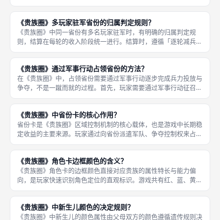
越多。在《贵族圈》中，成功占领省份后，每轮收入阶段都能获得
稳定的资源收益，收益分为金币收益和声望收益两类，具体数值由
《贵族圈》多玩家驻军省份的归属判定规则？
省份本身
《贵族圈》中同一省份有多名玩家驻军时，有明确的归属判定规
则，结算在每轮的收入阶段统一进行。结算时，遵循「逐轮减兵」
的原则：对于有多名玩家驻军的省份，每一轮每名玩家都从该省份
撤回1支军队，收回自己的储备池中。 如果经过多轮减兵后，所有
《贵族圈》通过军事行动占领省份的方法？
玩家的军
在《贵族圈》中，占领省份需要通过军事行动逐步完成兵力投放与
争夺，不是一蹴而就的过程。首先，玩家需要通过军事行动征召军
队，积累自己的军队储备；然后继续通过军事行动将储备中的军队
派遣到目标省份，每派遣1支军队需要支付1枚金币的调度费用。
《贵族圈》中省份卡的核心作用？
如果目
省份卡是《贵族圈》区域控制机制的核心载体，也是游戏中长期稳
定收益的主要来源。玩家通过向省份派遣军队、争夺控制权来占领
省份，占领后就能在每轮的收入阶段稳定获得对应的金币和声望。
每张省份卡都对应欧洲的一块领地，上面标注了占领后每轮能获得
《贵族圈》角色卡边框颜色的含义？
的金币
《贵族圈》角色卡的边框颜色直接对应贵族的属性特长与能力偏
向，是玩家快速识别角色定位的直观标识。游戏共有红、蓝、黄、
绿四种边框颜色，分别对应军事、虔诚、商业、谋略四种属性，和
四条行动序列的定位一一对应。 边框颜色不仅标识了角色的特
《贵族圈》中新生儿颜色的决定规则？
长，也决定了
《贵族圈》中新生儿的颜色属性由父母双方的颜色遵循遗传规则决