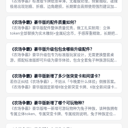
《农场争霸》标准版卡牌纸张单薄，无覆膜处理，频繁抽取、搓揉
极易出现划痕、折痕、边角磨损，长期聚会高频使用强烈建议加装
标准尺寸牌套；豪华版卡牌做了加厚覆膜工艺，纸张硬度提升，日
常居家休闲游玩不用牌套也可以正常长期使用；线下桌游聚会多人
《农场争霸》豪华版的配件质量如何？
高频轮换
《农场争霸》豪华版配件整体质量优秀，做工扎实耐用：立体
token全部替换为实木雕刻+金属纪念币，手感厚重精致，长期把
玩不易磨损掉色；卡牌加厚覆膜处理，硬度高弯折不易折痕，耐磨
耐搓；附赠帆布骰袋、专用卡盒、分区收纳盒，收纳规整不易散
《农场争霸》豪华版升级包包含哪些升级配件？
落；版图加
《农场争霸》豪华升级包专为标准版玩家设计，无需更换整套桌
游，搭配标准版即可升级为豪华体验，包含全套兔子种族游玩配
件、8张新增突变卡+6张新增间谍卡、实木制作人类工人/胜利点/
核弹/骚乱立体token、金属玩家标记币、卡牌收纳插盒、帆布便携
《农场争霸》豪华版新增了多少张突变卡和间谍卡？
骰
若你正纠结《农场争霸》，不妨从「今晚要什么体验」倒推答案。
《农场争霸》豪华版固定新增8张全新突变卡牌、6张全新间谍卡
牌，两类拓展卡牌合计14张；新增突变卡覆盖机动、核弹、防御、
资源四类全新天赋，新增间谍卡新增群体干扰、群体偷分大范围效
《农场争霸》豪华版新增了哪个可玩物种？
果，卡
《农场争霸》豪华版唯一新增可游玩物种为兔子种族，该种族拥有
专属立体token、专属突变卡牌、专属规则说明，兔子种族定位偏
向高速机动、间谍强化流派，机动拉扯能力突出；该物种上线后，
游戏正式解锁5人游玩权限，打破标准版最高4人游玩的限制，是豪