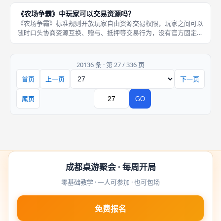
零，所有兽群恢复正常移动权限，可以自由再次集结兵力进攻该地
《农场争霸》中玩家可以交易资源吗？
块，没有永久
《农场争霸》标准规则开放玩家自由资源交易权限，玩家之间可以
随时口头协商资源互换、赠与、抵押等交易行为，没有官方固定资
源兑换比例，粮食、钢材、油料之间的交换价值，完全由交易双方
自愿协商敲定，规则不限制交易次数、交易数量，也不会干预交易
内容，弱
20136 条 · 第 27 / 336 页
首页
上一页
下一页
页码
尾页
GO
跳转
成都桌游聚会 · 每周开局
零基础教学 · 一人可参加 · 也可包场
免费报名