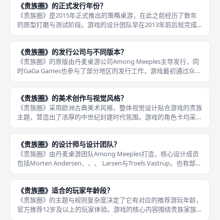
《贵族圈》的正式发行年份？
由于受众偏
《贵族圈》是2015年正式推出的策略桌游，在此之前经历了数年
的原型打磨与测试阶段。游戏的设计团队早在2013年前后就完成
了核心机制的雏形，并在丹麦本土的桌游展会上进行过测试展出，
收集玩家反馈后对规则进行了多轮优化调整，让游戏的平衡性和流
《贵族圈》的发行公司与不同版本？
畅度
《贵族圈》的原版由丹麦桌游公司Among Meeples主导发行，同
时GaGa Games也参与了部分地区的发行工作，游戏最初通过众筹
方式推出，于2015年正式面向全球市场发售。游戏的官方中文版
由MYBG Co., Ltd.代理引进发行，这
《贵族圈》的美术创作与视觉风格？
《贵族圈》采用欧洲古典美术风格，整体视觉设计贴合游戏的贵族
主题，营造出了浓厚的中世纪封建时代氛围。游戏的角色卡均采用
古典肖像画的风格，还原了欧洲贵族的服饰、妆容与气质，不同颜
色属性的贵族在视觉上也有清晰的区分，玩家可以快速通过画面判
《贵族圈》的设计师与设计团队？
断角色的
《贵族圈》由丹麦桌游团队Among Meeples打造，核心设计成员
包括Morten Andersen、、、 Larsen与Troels Vastrup，也有部分
资料标注主设计师为Bo Jørgensen。这支丹麦设计团队专注于主
题与机制深
《贵族圈》适合的玩家年龄段？
《贵族圈》的主题与规则复杂度决定了它有对应的推荐游玩年龄，
官方推荐12岁及以上的玩家体验。游戏的核心内容围绕贵族家族的
联姻、战争、权谋展开，没有不适宜低龄玩家的内容，但规则体系