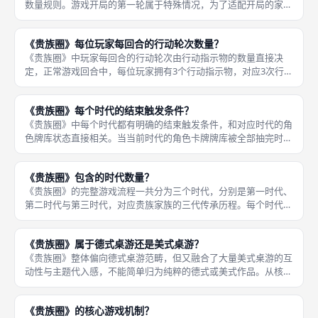
数量规则。游戏开局的第一轮属于特殊情况，为了适配开局的家族
规模与游戏节奏，每位玩家仅能使用1枚行动指示物，只能执行一
次激活操作。 在正常游戏轮次中，每位玩家拥有3枚行动指示物，
《贵族圈》每位玩家每回合的行动轮次数量？
每激活
《贵族圈》中玩家每回合的行动轮次由行动指示物的数量直接决
定，正常游戏回合中，每位玩家拥有3个行动指示物，对应3次行动
轮次，也就是每回合可以激活3次角色（或已婚夫妇）来执行行
动。需要特别注意的是，游戏的第一个回合是特殊规则：开局第一
《贵族圈》每个时代的结束触发条件？
轮每位玩家
《贵族圈》中每个时代都有明确的结束触发条件，和对应时代的角
色牌库状态直接相关。当当前时代的角色卡牌牌库被全部抽完时，
该时代就会进入结束流程，在完成当前回合的所有结算后，正式进
入时代更替阶段。 具体来说，游戏过程中玩家会通过各种方式抽
《贵族圈》包含的时代数量？
取角色牌
《贵族圈》的完整游戏流程一共分为三个时代，分别是第一时代、
第二时代与第三时代，对应贵族家族的三代传承历程。每个时代都
有独立的角色卡牌库，随着时代推进，角色的能力会越来越强，可
选的发展路线也更加丰富，游戏的策略深度逐步提升。 第一时代
《贵族圈》属于德式桌游还是美式桌游？
是家族的
《贵族圈》整体偏向德式桌游范畴，但又融合了大量美式桌游的互
动性与主题代入感，不能简单归为纯粹的德式或美式作品。从核心
框架来看，它具备德式桌游的典型特征：以资源管理、策略规划、
效率优化为核心，玩家的主要精力放在家族发展的规划上，有明确
《贵族圈》的核心游戏机制？
的最优解