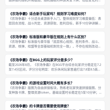
由拼接的随机开局版图、随机抽取的种族突变卡牌、动态变化的结
盟阵营，每一局开局环境、天赋、阵营都不一样，连续游玩十几局
不会明显乏味；长期长线游玩，玩家熟悉主流速攻、种田、核弹套
《农场争霸》适合新手玩家吗？规则学习难度如何？
路后，基
《农场争霸》十分适合桌游新手入门，整体规则学习难度偏低：表
层回合流程、战斗判定、资源获取、胜利目标，新手10分钟讲解就
能听懂基础玩法，单局体验一轮后即可独立游玩；规则没有复杂嵌
套公式、海量行动分支，框架简洁直白；同时高阶结盟拉扯、种族
《农场争霸》标准版和豪华版在规则上有什么区别？
搭配、
《农场争霸》标准版与豪华版「底层核心规则、胜利条件、战斗、
资源、核弹、结盟等全部基础机制完全一致」，不存在规则改动；
二者唯一规则层面区别仅为拓展内容：豪华版解锁兔子种族专属天
赋规则、新增14张拓展突变与间谍卡的使用规则、开放5人对局人
《农场争霸》在BGG上的玩家评分是多少？
数规则
截至2026年8月，《农场争霸》在BGG平台综合玩家评分稳定在7.2
至7.4分区间，评分分化明显：欢乐休闲玩家普遍打出7.8至8.5高
分，认可恶搞题材、欢乐拉扯、高互动体验；硬核深度重策玩家打
分集中在6.5至7分，认为长线套路存在固化、深度
《农场争霸》的游戏设置时间大概有多长？
《农场争霸》版图为自由拼接板块，熟练老玩家快速拼接版图、分
发种族卡牌、整理资源token，基础设置时长稳定在5至10分钟；
新手不熟悉版图拼接、卡牌分类，完整开局设置需要10至18分
钟；豪华版5人满配对局配件更多，整理分发耗时小幅增加，最长
《农场争霸》的卡牌是否需要使用牌套？
不