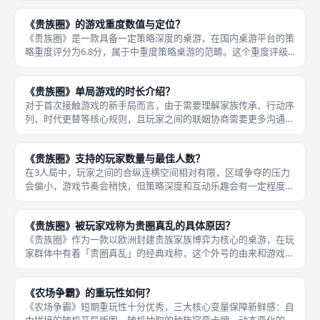
包含多层逻辑，需要玩家具备一定的理解能力和逻辑思维能力，低
《贵族圈》的游戏重度数值与定位？
龄儿童
《贵族圈》是一款具备一定策略深度的桌游，在国内桌游平台的策
略重度评分为6.8分，属于中重度策略桌游的范畴。这个重度评级
意味着游戏拥有较为丰富的规则体系和策略维度，既不像轻策桌游
那样极易上手，也不像超重型桌游那样拥有相当复杂的规则和超长
《贵族圈》单局游戏的时长介绍？
的学习
对于首次接触游戏的新手局而言，由于需要理解家族传承、行动序
列、时代更替等核心规则，且玩家之间的联姻协商需要更多沟通时
间，单局时长通常会达到120分钟以上，部分慢节奏的新手局甚至
会接近150分钟。《贵族圈》属于中重度策略桌游，官方标注的单
《贵族圈》支持的玩家数量与最佳人数？
局游
在3人局中，玩家之间的合纵连横空间相对有限，区域争夺的压力
会偏小，游戏节奏会稍快，但策略深度和互动乐趣会有一定程度的
削弱；5人局则会让场上局势更加复杂，家族联姻的选择更多，省
份争夺也会更加激烈，但游戏时长会相应拉长，且每名玩家的回合
《贵族圈》被玩家戏称为贵圈真乱的具体原因？
等待时间
《贵族圈》作为一款以欧洲封建贵族家族博弈为核心的桌游，在玩
家群体中有着「贵圈真乱」的经典戏称，这个外号的由来和游戏的
核心机制与玩家互动深度绑定。首先是游戏的联姻系统，玩家之间
需要通过子女联姻实现家族联合，整个过程充满了利益交换与讨价
《农场争霸》的重玩性如何？
还价，为
《农场争霸》短期重玩性十分优秀，三大核心变量保障新鲜感：自