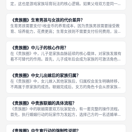
定，这也是游戏家族培育玩法的核心逻辑。如果父母双方是同一种
颜色，那么新生儿大概率会继承该颜色，成为纯色系的贵族，对应
属性的能力会更强。 如果父母双方是不同颜色，新生儿会随机继
《贵族圈》生育男孩与女孩的代价差异？
承父母其
生育男孩需要支付1枚金币的养育成本，因为贵族男孩需要接受教
育、培养能力，花费更高；生育女孩则不需要支付任何费用，没有
额外的资源负担。在《贵族圈》中，生育男孩和女孩的资源代价有
明确区别，这也是游戏还原中世纪时代特征的细节之一。 除了生
《贵族圈》中儿子的核心作用？
育时的代
在《贵族圈》中，儿子是家族血脉延续的核心载体，对家族发展有
着不可替代的作用。首先，儿子成年后会成为家族的可激活角色，
为家族提供额外的行动选择，扩充家族的行动能力；儿子可以迎娶
其他家族的女儿，组建新的家庭，继续生育后代，让家族一代代传
《贵族圈》中女儿出嫁后的家族归属？
承下去。
在《贵族圈》中，女儿嫁入其他家族后，归属权会发生明确转移，
不再属于原家族的成员。联姻完成后，女方的角色卡会从原家族的
家族树中移除，转移到男方家族的区域，和男方角色卡叠放组成已
婚夫妇，后续的激活、行动都由男方玩家操控，和原家族不再有关
《贵族圈》中贵族联姻的具体流程？
系。 女
《贵族圈》中的联姻需要双方玩家配合，有一套完整的操作流程。
首先，执行婚姻行动的玩家作为发起方，选择己方的一名适婚单身
角色，指定另一名玩家的适婚单身角色作为联姻对象，向对方提出
联姻邀请。 对方收到邀请后，可以选择同意或拒绝。如果同意，
《贵族圈》中生育行动的强制性说明？
则进入联