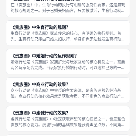
在《贵族圈》中，生育行动的执行有明确的强制性要求，这是游戏
的核心规则之一。对于已婚夫妇而言，只要被激活，生育行动就是
必须执行的，玩家不能选择跳过，无论当前家族是否需要更多成
员，都必须完成生育流程。 这项规则的设计贴合了中世纪贵族家
《贵族圈》中生育行动的规则？
族的现实设
生育行动是《贵族圈》家族传承的核心，有明确的执行规则。首
先，生育行动只能由已婚夫妇执行，单身角色无法触发生育行动；
其次，生育行动是强制行动，只要激活已婚夫妇，就必须执行生
育，不能跳过。 执行生育行动后，夫妇会生育一名子女，子女的
《贵族圈》中婚姻行动的运作规则？
性别随机，颜
婚姻行动是《贵族圈》家族扩张与玩家互动的核心机制之一，需要
两名玩家配合完成。当玩家执行婚姻行动时，可以选择己方的一名
适婚单身角色，向另一名玩家的适婚单身角色提出联姻邀请，对方
同意后即可完成联姻。 联姻有明确的规则要求：男方家族需要支
《贵族圈》中商业行动的效果？
付2枚金
商业行动是《贵族圈》中金币的主要来源，是家族运营的经济基
础。商业行动的核心效果就是获取金币，不同角色的商业行动产出
的金币数量不同，黄色贵族的商业行动收益最高，是家族经济体系
的核心支柱。 金币在游戏中的作用至关重要：举办婚礼需要支付
《贵族圈》中虔诚行动的效果？
金币，征召
虔诚行动是《贵族圈》中稳定获取声望的核心途径之一，也是蓝色
贵族的核心能力。虔诚行动的基础效果是获得声望点数，不同角色
的虔诚行动提供的声望数值不同，蓝色贵族的虔诚行动收益最高，