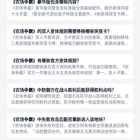
《农场争霸》豪华版包含哪些内容？
华
《农场争霸》豪华版完整包含标准版全部基础配件，额外新增内容
十分丰富：1套全新可游玩兔子种族全套配件、8张新增突变卡牌、
6张新增间谍卡牌，合计14张拓展卡牌；全套木质人形、胜利点、
核弹、骚乱立体token、金属当前玩家纪念币；卡牌专用收纳卡盒
《农场争霸》的双人变体规则需要移除哪些突变卡？
《农场争霸》双人平衡变体，为平衡双方对抗差距，需要强制移除
三类高强度失衡突变卡牌：核弹威力翻倍类突变卡、高额间谍偷分
掠夺类突变卡、瞬间占领空白地块类突变卡，三类卡牌在双人对局
里容易造成单方面快速碾压；保留兵力量产、战斗增伤、资源小幅
《农场争霸》有哪些官方变体规则？
增幅等平
全部变体规则都收录在官方规则拓展手册，可自由切换使用。《农
场争霸》官方一共推出五大主流合规变体规则：第一，双人平衡变
体，专门优化2人对局强度差距，删减失衡突变卡；第二，核弹限
制变体，统一设定全局核弹持有上限，削弱核弹翻盘强度；第三，
《农场争霸》中防御方在战斗胜利后能获得胜利点吗？
随机突变
《农场争霸》规则硬性规定，防御方在防守战斗取得胜利之后，无
法直接获得任何胜利点奖励，防守胜利唯一收益是保住当前地块控
制权、保全地块内建筑与兵力，没有额外加分、资源奖励；所有胜
利点只能依靠建造建筑、占领核心领地、核弹排名、间谍偷分这四
《农场争霸》中失败攻击后能否重新进入该地块？
类常规渠
《农场争霸》进攻失败判定后，进攻方所有兽群全员撤退退回原有
出发地块，「当前整回合内，该支兽群无法再次移动进攻同一地
块」，其余未参战兽群不受限制；等到下一回合行动阶段冷却清