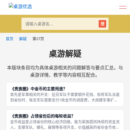
搜
首页
›
解疑
›
第27页
桌游解疑
本版块条目均为具体桌游相关的问题解答与要点汇总，与
桌游详情、教学等内容相互配合。
《贵族圈》中金币的主要用途？
首先是军事相关的开支：征召军队不需要额外花钱，但将军队派遣
到省份时，每支军队需要支付1枚金币的调度费，大规模军事扩张
会消耗大量金币。金币是《贵族圈》中的核心资源，有非常广泛的
用途，贯穿家族发展的方方面面。 其次是家族传承相关的开支：
《贵族圈》占领省份后的每轮收益？
举办婚礼
金币收益是占领省份的核心经济回报，能为家族提供持续的资金流
入，支撑军队、婚礼、雇佣等各项开支，价值越高的省份金币收益