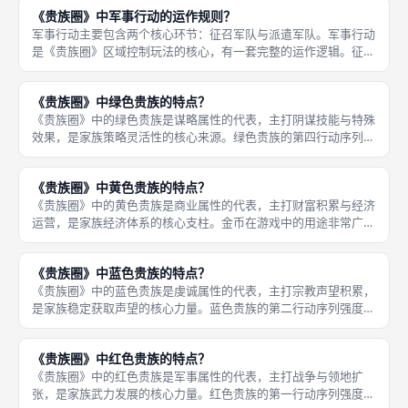
部分高级蓝色贵族一次行动就能获得多点声望。 这些附加效果让
《贵族圈》中军事行动的运作规则？
虔诚行动
军事行动主要包含两个核心环节：征召军队与派遣军队。军事行动
是《贵族圈》区域控制玩法的核心，有一套完整的运作逻辑。征召
军队是将军队补充到自己的储备池中，不同角色的军事行动征召的
军队数量不同，红色贵族的征召效率最高。 派遣军队则是将储备
《贵族圈》中绿色贵族的特点？
池中的军
《贵族圈》中的绿色贵族是谋略属性的代表，主打阴谋技能与特殊
效果，是家族策略灵活性的核心来源。绿色贵族的第四行动序列最
具特色，每个绿色贵族的阴谋技能都不相同，能提供各种多样化的
特殊效果，为玩家的策略操作提供更多空间。 绿色贵族的阴谋技
《贵族圈》中黄色贵族的特点？
能种类丰
《贵族圈》中的黄色贵族是商业属性的代表，主打财富积累与经济
运营，是家族经济体系的核心支柱。金币在游戏中的用途非常广
泛，婚礼费用、军队征召与派遣、男孩的养育成本、雇佣额外行动
都需要消耗金币，充足的金币储备能让玩家的操作更加灵活，既可
《贵族圈》中蓝色贵族的特点？
以花钱雇佣
《贵族圈》中的蓝色贵族是虔诚属性的代表，主打宗教声望积累，
是家族稳定获取声望的核心力量。蓝色贵族的第二行动序列强度最
高，能更高效地通过虔诚行动获取声望点数，部分强力的蓝色贵族
还能在虔诚行动中同时获得金币收益，实现声望与经济的双重收
《贵族圈》中红色贵族的特点？
获。 蓝色
《贵族圈》中的红色贵族是军事属性的代表，主打战争与领地扩
张，是家族武力发展的核心力量。红色贵族的第一行动序列强度最