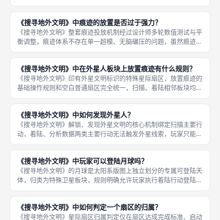
分手段，单靠解锁外星人无法冲击高分，想要拿下对局冠军，必须
同步兼顾星际扇区占领、行星登陆里程碑、科技长期资源红利三类
《搜寻地外文明》中痕迹的放置是否过于强力？
核心得分
《搜寻地外文明》整套痕迹投放机制经过设计师多轮数值测试与平
衡调整，痕迹体系不存在单一超模、无脑碾压的问题，虽然痕迹直
接关联扇区分值、外星线索两大核心得分渠道，但游戏内置多层制
衡约束，单一堆痕迹打法存在明显短板，无法脱离科技、行星着
《搜寻地外文明》中在外星人板块上放置痕迹有什么规则？
陆、外星卡
《搜寻地外文明》印有外星文明标识的特殊星际扇区，放置痕迹的
基础操作规则和空白普通扇区完全统一，扫描、着陆相邻板块均可
投放痕迹标记，区别仅在于外星板块会同步累积全局共享外星线
索，用于解锁专属外星种族卡牌，两套规则分层独立、互不冲突，
《搜寻地外文明》中如何发现外星人？
是成都桌游
《搜寻地外文明》解锁、发现外星文明的核心机制绑定扫描主要行
动，着陆、分析数据两类主要行动无法触发外星线索，玩家只能通
过扫描带有外星文明标识的星际扇区板块，收集足够外星信号线索
后解锁对应外星人卡牌，是游戏痕迹收集、终局额外计分体系的核
《搜寻地外文明》中玩家可以登陆月球吗？
心来源，
《搜寻地外文明》的月球是太阳系版图上独立划分的专属可登陆天
体，归类为特殊卫星板块，规则明确允许玩家执行着陆行动登陆月
球，登陆门槛、一次性奖励、里程碑均区别于普通行星与小型卫
星，是前期低成本解锁额外保底分数的优质点位，适合所有发育路
《搜寻地外文明》中如何判定一个扇区的归属？
线的成都桌
《搜寻地外文明》星际扇区归属判定仅在扇区达成完成标准、启动