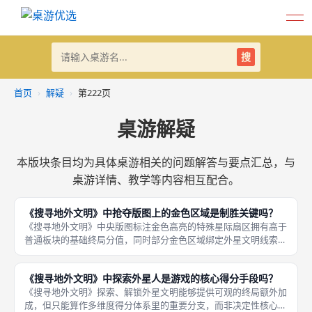
搜
首页
›
解疑
›
第222页
桌游解疑
本版块条目均为具体桌游相关的问题解答与要点汇总，与
桌游详情、教学等内容相互配合。
《搜寻地外文明》中抢夺版图上的金色区域是制胜关键吗？
《搜寻地外文明》中央版图标注金色高亮的特殊星际扇区拥有高于
普通板块的基础终局分值，同时部分金色区域绑定外星文明线索点
位，单次扫描双重收益，吸引力极强，但全局金色扇区数量稀少，
仅作为高分补充点位，单纯抢夺金色区域无法保证对局胜利，不能
《搜寻地外文明》中探索外星人是游戏的核心得分手段吗？
视作唯一
《搜寻地外文明》探索、解锁外星文明能够提供可观的终局额外加
成，但只能算作多维度得分体系里的重要分支，而非决定性核心得