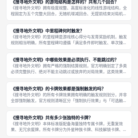
《搜寻地外文明》的游戏结构是怎样的？共有几个回合？
是本作回合
《搜寻地外文明》拥有极度规整、高度标准化的线性游戏结构，全
程固定为五个完整大回合，无随机增减回合、无提前结束对局机
制，五回合全部完成后直接进入终局计分，决出最终胜负。每一个
大回合拥有统一的双层标准结构，分为玩家行动阶段与全局结算阶
《搜寻地外文明》中里程碑何时触发？
段，流程不
《搜寻地外文明》的里程碑是游戏核心得分与发育奖励机制，触发
规则相当明确，所有里程碑均遵循「满足条件即时触发、单次操作
单次结算、无延后批量结算」的官方标准规则，只要玩家的对局操
作达成对应里程碑的解锁条件，会立刻触发并完成奖励结算，无需
《搜寻地外文明》中哪些效果是必须执行、不能跳过的？
等待回合
《搜寻地外文明》拥有严格的强制结算规则，官方明确划定了多类
必须完整执行、绝对不能主动跳过或放弃的对局效果，这类效果贯
穿五回合对局全程，涵盖回合机制、结算流程、卡牌效果、里程碑
判定、扇区收尾等核心环节，所有强制效果优先级统一、规则固
《搜寻地外文明》的卡牌效果都是强制触发的吗？
定，是成都
《搜寻地外文明》的所有卡牌效果拥有明确的触发规则划分，并非
全部强制触发，官方规则清晰区分「强制执行效果」与「可选触发
效果」两类机制，不同外星种族卡牌、科技卡牌、探索卡牌的触发
条件各不相同，精准区分触发优先级与执行权限，是成都桌游玩家
《搜寻地外文明》共有多少张独特的卡牌？
需要重点
《搜寻地外文明》本体标准版配备海量独特专属卡牌，无重复效
果、无冗余废牌，所有卡牌分为外星种族卡牌、科技解锁卡牌、探
索辅助卡牌三大核心品类，每一张卡牌都拥有独一无二的美术图