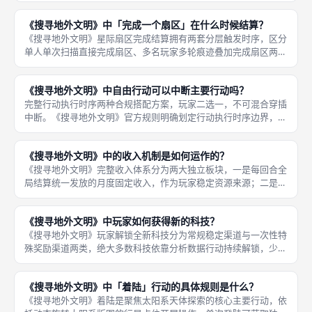
两套顺序是成都桌游玩家精准结算、规避分值遗漏的必备基础。场
《搜寻地外文明》中「完成一个扇区」在什么时候结算？
景一：自
《搜寻地外文明》星际扇区完成结算拥有两套分层触发时序，区分
单人单次扫描直接完成扇区、多名玩家多轮痕迹叠加完成扇区两种
场景，结算时间节点官方标准清晰，即时结算优先于自由行动，全
局回合末结算优先级最低，是成都桌游对局中极易产生规则分歧的
《搜寻地外文明》中自由行动可以中断主要行动吗？
细节判定
完整行动执行时序两种合规搭配方案，玩家二选一，不可混合穿插
中断。《搜寻地外文明》官方规则明确划定行动执行时序边界，自
由行动不具备中断、打断正在执行的主要行动的权限，玩家必须完
整走完单次主要行动全部消耗、版图变更、奖励结算流程，操作完
《搜寻地外文明》中的收入机制是如何运作的？
全收尾之
《搜寻地外文明》完整收入体系分为两大独立板块，一是每回合全
局结算统一发放的月度固定收入，作为玩家稳定资源来源；二是扫
描、着陆、分析数据、里程碑触发带来的一次性临时资源奖励，作
为短期补给补充，两类收入叠加决定玩家每轮可支配资源总量，资
《搜寻地外文明》中玩家如何获得新的科技？
源规划与
《搜寻地外文明》玩家解锁全新科技分为常规稳定渠道与一次性特
殊奖励渠道两类，绝大多数科技依靠分析数据行动持续解锁，少量
行星着陆的专属一次性奖励可直接免费获取科技，所有解锁的科技
永久生效，覆盖扫描、着陆、资源收入、痕迹放置全体系增益，是
《搜寻地外文明》中「着陆」行动的具体规则是什么？
拉高对局
《搜寻地外文明》着陆是聚焦太阳系天体探索的核心主要行动，依