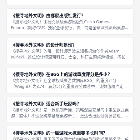
略新作。本作上线后凭借写实的科学主题、严谨的博弈机制、无运
气的策略玩法，迅速火爆全球桌游市场，成为年
《搜寻地外文明》由哪家出版社发行？
《搜寻地外文明》由捷克顶级桌游出版社Czech Games
Edition（简称CGE）独家全球发行，该厂商是全球欧式策略桌游的
标杆品牌，专注出品高质感、高策略、高精度的硬核桌游，旗下拥
有多款全球爆款桌游，品质与设计水准备受全球桌游圈认可，
《搜寻地外文明》的设计师是谁？
《搜寻地外文明》的唯一设计师是波兰知名桌游创作者Adam
Iwiński，这位设计师深耕科幻、太空、科研主题桌游领域，擅长
打造写实向、高策略、零运气、重运营的欧式桌游，本作是其极具
代表性的精品作品，凭借严谨的科学题材设定与规整的策略机制，
《搜寻地外文明》在BGG上的游戏重度评分是多少？
收
《搜寻地外文明》在全球权威桌游数据库BGG上的重度评分
（Weight）为3.74，满分5分的重度评分体系中，该数值精准定义
了本作中重型策略桌游的定位，区别于轻量化休闲桌游与超硬核重
型桌游，策略深度、规则复杂度、思考权重处于适中偏上水平，是
《搜寻地外文明》适合新手玩家吗？
成
《搜寻地外文明》是一款机制严谨、策略深度充足的中重型欧式桌
游，整体并不适配纯零基础桌游新手，更适合接触过资源管理、轮
次行动类策略桌游的进阶玩家。本作拥有固定的回合结构、双行动
体系、动态太阳系机制、痕迹计分、科技解锁多重嵌套规则，独立
《搜寻地外文明》的一局游戏大概需要多长时间？
自学难度
《搜寻地外文明》属于五回合固定结构的中重型欧式策略桌游，单