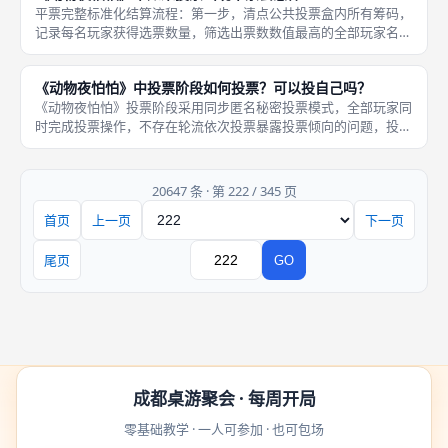
平票完整标准化结算流程：第一步，清点公共投票盒内所有筹码，
记录每名玩家获得选票数量，筛选出票数数值最高的全部玩家名
单；第二步，讲师要求所有并列最高票玩家同步亮出身份卡，摊开
在桌面中央，全场所有人均可清晰查看每名并列玩家是饿狼、狐狸
《动物夜怕怕》中投票阶段如何投票？可以投自己吗？
还是中立动
《动物夜怕怕》投票阶段采用同步匿名秘密投票模式，全部玩家同
时完成投票操作，不存在轮流依次投票暴露投票倾向的问题，投票
道具为对应其余玩家编号的圆形筹码，规则无任何禁止投给自己的
限制，玩家可自由将选票投向任意在场玩家，包含自身身份，投票
全程保密
20647 条 · 第 222 / 345 页
首页
上一页
下一页
页码
尾页
GO
跳转
成都桌游聚会 · 每周开局
零基础教学 · 一人可参加 · 也可包场