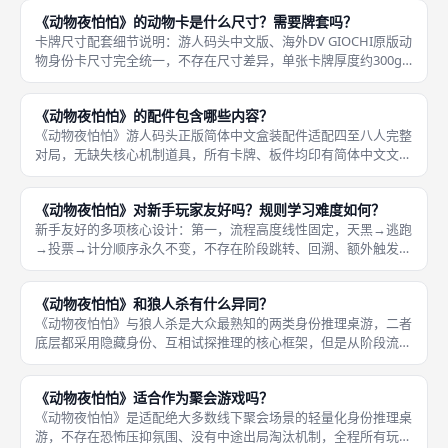
升，个人居家少量游玩几乎不会产生明显磨损痕迹，仅线下门店每
《动物夜怕怕》的动物卡是什么尺寸？需要牌套吗？
周多场高频
卡牌尺寸配套细节说明：游人码头中文版、海外DV GIOCHI原版动
物身份卡尺寸完全统一，不存在尺寸差异，单张卡牌厚度约300g
铜版覆膜纸，出厂自带基础防水覆膜，短期少量游玩无需牌套也能
正常使用；全套身份卡数量不多，八人满员局一次性最多使用八
《动物夜怕怕》的配件包含哪些内容？
《动物夜怕怕》游人码头正版简体中文盒装配件适配四至八人完整
对局，无缺失核心机制道具，所有卡牌、板件均印有简体中文文
字，美术延续原版卡通农场小动物风格，线下成都桌游门店流通版
本均为此套完整配件，开箱即可直接开局，无需额外补充道具。全
《动物夜怕怕》对新手玩家友好吗？规则学习难度如何？
套配件完整
新手友好的多项核心设计：第一，流程高度线性固定，天黑→逃跑
→投票→计分顺序永久不变，不存在阶段跳转、回溯、额外触发支
线，讲师可以分步拆解教学，一步吃透再进入下一环节，记忆负担
极小；第二，技能触发边界清晰，田鼠仅天黑换区、肥猪仅逃跑结
《动物夜怕怕》和狼人杀有什么异同？
束强制投
《动物夜怕怕》与狼人杀是大众最熟知的两类身份推理桌游，二者
底层都采用隐藏身份、互相试探推理的核心框架，但是从阶段流
程、对抗逻辑到胜负判定、游玩氛围几乎完全不同，熟悉狼人杀的
成都桌游玩家上手本作会明显感受到节奏、博弈思路的巨大反差，
《动物夜怕怕》适合作为聚会游戏吗？
适合横向对
《动物夜怕怕》是适配绝大多数线下聚会场景的轻量化身份推理桌
游，不存在恐怖压抑氛围、没有中途出局淘汰机制，全程所有玩家