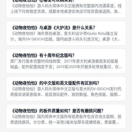
杂联动例外
《动物夜怕怕》游人码头简体中文正版拥有完整国内流通渠道，线
上线下均有稳定货源，成都本地桌游实体店可现货直接选购，海外
意大利原版流通渠道狭窄，购买周期长且无中文配套道具，不推荐
国内新手玩家海淘，各类二手交易平台混杂盗版、民间打印改版，
《动物夜怕怕》与桌游《大护法》是什么关系？
选购时需
《动物夜怕怕》海外原创桌游，意大利设计师Giulio Rota独立设
计，海外DV GIOCHI出版，国内由游人码头引进汉化；桌游《大护
法》是基于国产同名动画电影IP衍生的国产原创桌游，国内本土设
计团队独立创作，两款作品不存在共用规则、共用美
《动物夜怕怕》有十周年纪念版吗？
原厂发行版本完整时间线梳理：2017年意大利桌游展首发初版基
础盒，配件配置固定不变；2019至2025年开展多轮常规重印，仅
修正少量印刷裁切细微瑕疵，美术、配件数量、游戏规则无任何调
整；2019年游人码头引进国内简体中文标准版，同步复刻海外
《动物夜怕怕》的中文版和英文版配件有区别吗？
《动物夜怕怕》游人码头简体中文正版与意大利DV GIOCHI发行的
原版双语英意版本，底层游玩配件、规则数值、角色技能、版图布
局完全统一，发行商没有调整任何游戏平衡、机制流程，二者差异
仅集中在印刷文字、附赠辅助教学纸质配件层面，不会改变对局策
《动物夜怕怕》的板件质量如何？是否有磨损问题？
《动物夜怕怕》国内简体中文版所有纸质板件包含农场主版图、纸
质遮挡屏风、计分表，统一采用2毫米加厚灰底硬纸板，表面覆哑
光防水保护膜，对比薄纸板桌游配件，抗弯折、耐磨性能大幅提