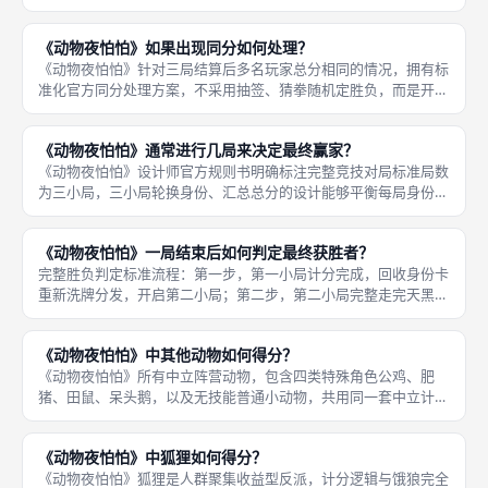
都拥有操作空间，不会出现有人旁观冷场的问题，单局十五至二十
五分钟的轻快节奏，不管是朋友休闲小聚、公司团建、校园社团活
《动物夜怕怕》如果出现同分如何处理？
动还是亲
《动物夜怕怕》针对三局结算后多名玩家总分相同的情况，拥有标
准化官方同分处理方案，不采用抽签、猜拳随机定胜负，而是开启
独立加赛单局，依靠加赛单局分数区分同分玩家名次，加赛分值仅
作为排名依据，不会叠加进原本三局累计总分，保证原三局竞技成
《动物夜怕怕》通常进行几局来决定最终赢家？
绩独立有
《动物夜怕怕》设计师官方规则书明确标注完整竞技对局标准局数
为三小局，三小局轮换身份、汇总总分的设计能够平衡每局身份随
机性带来的分数差距，避免玩家仅拿到弱势中立身份直接失去夺冠
机会；线下休闲娱乐可自定义两局速刷变体，但门店正式教学、竞
《动物夜怕怕》一局结束后如何判定最终获胜者？
技约玩统
完整胜负判定标准流程：第一步，第一小局计分完成，回收身份卡
重新洗牌分发，开启第二小局；第二步，第二小局完整走完天黑、
逃跑、投票、计分四阶段，记录第二局单局分数，继续开启第三小
局；第三步，第三小局全部结算完毕后，停止新一轮身份分发，讲
《动物夜怕怕》中其他动物如何得分？
师取出三
《动物夜怕怕》所有中立阵营动物，包含四类特殊角色公鸡、肥
猪、田鼠、呆头鹅，以及无技能普通小动物，共用同一套中立计分
体系，专属能力仅改变躲藏、投票、查验操作流程，不会调整计分
数值梯度，得分高低完全取决于本局投票阶段是否成功查验出饿
《动物夜怕怕》中狐狸如何得分？
狼、狐狸两大
《动物夜怕怕》狐狸是人群聚集收益型反派，计分逻辑与饿狼完全