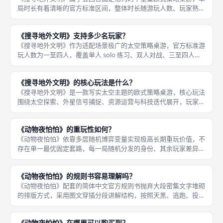
局时长有着清晰的官方标准区间，整体时长随游玩人数、玩家熟练
度、对局策略深度灵活变化，不会出现无限拖局、节奏失控的情
况，适配成都桌游短时休闲与深度竞技两类游玩场景。本作固定五
《搜寻地外文明》支持多少名玩家？
回合结束对
《搜寻地外文明》作为适配场景极广的太空策略桌游，官方标准游
玩人数为一至四人，覆盖单人 solo 练习、双人对战、三至四人多
人竞技全场景，不同人数对局均配套专属平衡规则，不会出现人数
适配失衡、机制失效的问题，是成都桌游聚会、单人休闲、双人竞
《搜寻地外文明》的核心玩法是什么？
技
《搜寻地外文明》是一款写实太空主题的欧式策略桌游，核心玩法
围绕太空探索、外星信号捕捉、资源运营与科技迭代展开，玩家将
扮演独立太空科研机构，在有限的五轮对局周期内，统筹资金、能
源两类核心资源，完成太阳系探测、星际扫描、行星着陆采样、外
《动物夜怕怕》的重玩性如何？
星痕迹收
《动物夜怕怕》依靠多层随机博弈变量实现极高长期重玩价值，不
存在单一最优固定套路，每一局随机分发的身份、其余玩家差异化
谎言宣告、五大区域随机人数分布都会彻底改变本局躲藏、投票策
略，无扩展本体基础盒就能支撑数十局不重复游玩体验，是成都桌
《动物夜怕怕》的规则书容易理解吗？
游门店长
《动物夜怕怕》配套的简体中文官方规则书抛弃大段密集文字堆砌
的排版方式，采用图文穿插分段讲解结构，按照天黑、逃跑、投
票、计分四阶段顺序依次拆解规则，每一项角色技能、计分阶梯、
特殊判定都搭配对局示例插图，逻辑链条简单线性，没有跨章节复
《动物夜怕怕》在哪里可以购买到？