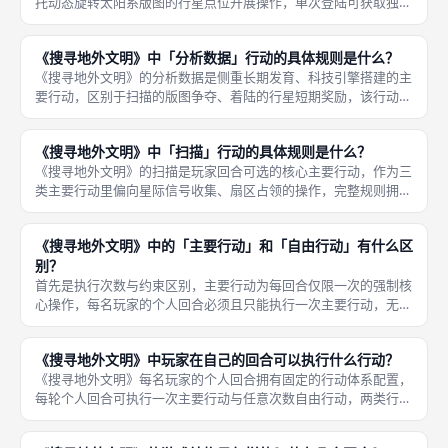
托动态旋转太阳系版图的行星点位开展操作，单次登陆可获取独一
份行星专属一次性奖励，也是解锁大量里程碑、快速补充样本与痕
迹的关键手段，完美联动本作动态太阳系旋转核心机制，擅长预判
《搜寻地外文明》中「分析数据」行动的具体规则是什么？
天体位移
《搜寻地外文明》的分析数据是侧重长期发育、科技引擎搭建的主
要行动，区别于扫描的版图争夺、着陆的行星短期奖励，该行动核
心作用是转化探索样本、解锁永久科技增益，完善玩家专属科研体
系，稳定提升每回合资源收入与行动效率，是长线高分路线不可或
《搜寻地外文明》中「扫描」行动的具体规则是什么？
缺的核心
《搜寻地外文明》的扫描是玩家回合可选的核心主要行动，作为三
类主要行动里偏向星际信号收集、扇区占领的操作，完整规则拥有
明确的前置条件、执行步骤、资源消耗与结算收益，全程流程标准
化，不存在模糊判定，是成都桌游玩家抢占版图扇区、积累外星痕
《搜寻地外文明》中的「主要行动」和「自由行动」有什么区
迹最常用
别？
首先是执行次数与约束区别，主要行动为每回合仅限一次的强制核
心操作，每名玩家的个人回合必须且只能执行一次主要行动，无法
多执行、无法跳过、无法替换；自由行动为无次数上限、可自由穿
插的辅助操作，玩家可执行零次、一次或多次，可灵活跳过、重复
《搜寻地外文明》中玩家在自己的回合可以执行什么行动？
使用，无
《搜寻地外文明》每名玩家的个人回合拥有固定的行动体系配置，
每轮个人回合可执行一次主要行动与任意次数自由行动，两类行动
分工明确、功能互补，覆盖游戏所有探索、科研、资源、布局玩
法，玩家通过搭配两类行动，完成每一轮的太空探索与策略布局，