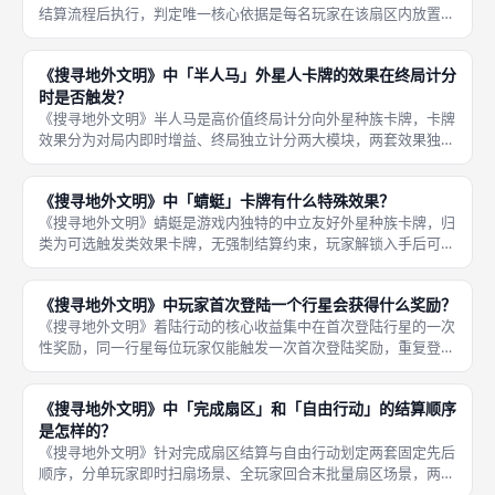
结算流程后执行，判定唯一核心依据是每名玩家在该扇区内放置的
专属痕迹标记总数量，全程无随机判定、无卡牌修正、无科技豁免
规则，数值对比公平直观，是成都桌游多人对局争夺版图分值的核
《搜寻地外文明》中「半人马」外星人卡牌的效果在终局计分
心判定标
时是否触发？
《搜寻地外文明》半人马是高价值终局计分向外星种族卡牌，卡牌
效果分为对局内即时增益、终局独立计分两大模块，两套效果独立
结算互不干扰，官方规则明确规定终局核算总分时，半人马的专属
加分规则会完整触发、强制结算，玩家无法主动跳过该计分判定，
《搜寻地外文明》中「蜻蜓」卡牌有什么特殊效果？
是成都桌
《搜寻地外文明》蜻蜓是游戏内独特的中立友好外星种族卡牌，归
类为可选触发类效果卡牌，无强制结算约束，玩家解锁入手后可在
任意自由行动阶段自主选择是否启用，核心作用是打破探测器移动
的常规资源限制，大幅提升玩家调整太阳系轨道布局的灵活度，适
《搜寻地外文明》中玩家首次登陆一个行星会获得什么奖励？
配扫描、
《搜寻地外文明》着陆行动的核心收益集中在首次登陆行星的一次
性奖励，同一行星每位玩家仅能触发一次首次登陆奖励，重复登陆
不会重复领取，奖励由行星类型、板块属性决定，分为固定通用奖
励与差异化专属加成两部分，同时绑定专属里程碑计分，是前期快
《搜寻地外文明》中「完成扇区」和「自由行动」的结算顺序
速拉开资
是怎样的？
《搜寻地外文明》针对完成扇区结算与自由行动划定两套固定先后
顺序，分单玩家即时扫扇场景、全玩家回合末批量扇区场景，两套
场景下结算先后逻辑完全不同，官方规则时序不可调换，熟练区分