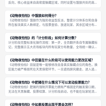
反向，核心收益来自高密度躲藏区域，同时设置与饿狼共处的高额
惩罚扣分，全程没有投票查验、放逐对手的追加分数，本局所有分
值仅由区域人数、是否与饿狼同区两大条件决定，想要拿高分必须
《动物夜怕怕》中饿狼如何得分？
混入多人
《动物夜怕怕》饿狼作为独处收益型反派，整套计分体系仅和自身
所在板块真实人数绑定，与投票查验、放逐玩家、其余区域分布无
任何关联，单局全部分值由躲藏布局决定，是所有身份里最依赖天
黑阶段点位选择的角色，线下对局想要拉高饿狼分数，核心思路就
《动物夜怕怕》的「计分阶段」如何计算分数？
是独自占
计分阶段完整标准化操作流程：第一步，全员翻开各自专属躲藏标
记，完整展示五大农场板块内所有玩家分布数量，全场统一确认真
实区域人数，不受逃跑阶段口头谎言干扰，所有分数核算仅以此版
图真实分布为唯一依据；第二步，按玩家本局身份分类，拆分三大
《动物夜怕怕》中田鼠在什么阶段可以使用能力更改区域？
计分体系
《动物夜怕怕》田鼠是唯一能够修改自身真实躲藏点位的角色，换
区能力被严格锁死在天黑保密环节，一旦遮挡屏风撤走、进入逃跑
宣告阶段，无论何种情况都不能再改动版图上的躲藏标记，该规则
是区分田鼠与其余所有角色的核心边界，也是新手最容易记错的规
《动物夜怕怕》中肥猪在什么情况下可以发动投票能力？
则点。田
《动物夜怕怕》肥猪的强制开票能力拥有严格固定的触发窗口期，
无法在天黑躲藏、投票结算、计分阶段启动，也不能在玩家轮流宣
告的中途打断发言，必须等场上所有玩家完整口述完躲藏点位宣告
后，才能选择是否开启投票，是中立阵营主动创造查验反派机会的
《动物夜怕怕》中如果投票出现平票会怎样？
核心技能