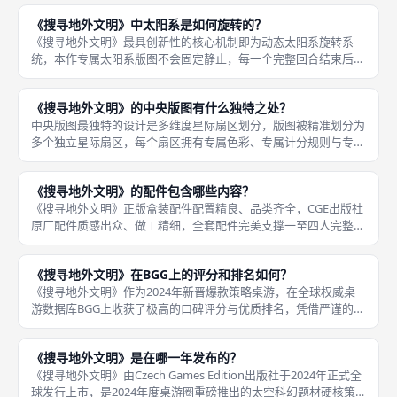
案、触发条件、对局效果，是支撑游戏多样化策略、高重玩度的核
《搜寻地外文明》中太阳系是如何旋转的？
心配件，充足
《搜寻地外文明》最具创新性的核心机制即为动态太阳系旋转系
统，本作专属太阳系版图不会固定静止，每一个完整回合结束后都
会按照固定规则旋转，改变行星、卫星、星际轨道的空间位置，直
接影响玩家下一轮扫描、着陆、探测的收益与操作可行性，是本作
《搜寻地外文明》的中央版图有什么独特之处？
策略预判、
中央版图最独特的设计是多维度星际扇区划分，版图被精准划分为
多个独立星际扇区，每个扇区拥有专属色彩、专属计分规则与专属
探索收益，玩家通过扫描、着陆、放置痕迹等操作抢占扇区资源，
判定扇区归属，不同扇区的收益差异极大，直接决定玩家终局得分
《搜寻地外文明》的配件包含哪些内容？
高低。《
《搜寻地外文明》正版盒装配件配置精良、品类齐全，CGE出版社
原厂配件质感出众、做工精细，全套配件完美支撑一至四人完整对
局，无缺失核心机制道具，美术风格统一、材质厚实耐用，是成都
桌游门店常备的高配件品质硬核桌游，开箱即可直接开展标准对
《搜寻地外文明》在BGG上的评分和排名如何？
局。本作
《搜寻地外文明》作为2024年新晋爆款策略桌游，在全球权威桌
游数据库BGG上收获了极高的口碑评分与优质排名，凭借严谨的机
制设计、新颖的太空科研题材、无运气的深度博弈，在海量科幻桌
游中脱颖而出，是目前BGG平台新晋桌游中综合评分最高的作品之
《搜寻地外文明》是在哪一年发布的？
一
《搜寻地外文明》由Czech Games Edition出版社于2024年正式全
球发行上市，是2024年度桌游圈重磅推出的太空科幻题材硬核策