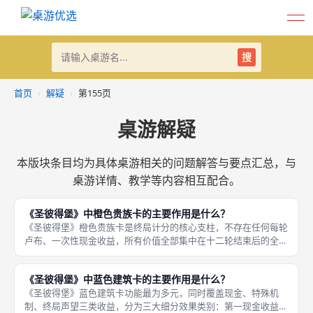
搜
首页
›
解疑
›
第155页
桌游解疑
本版块条目均为具体桌游相关的问题解答与要点汇总，与
桌游详情、教学等内容相互配合。
《圣彼得堡》中橙色贵族卡的主要作用是什么？
《圣彼得堡》橙色贵族卡是终局计分的核心支柱，不存在任何每轮
卢布、一次性现金收益，所有价值全部集中在十二轮结束后的全局
结算，核心作用为提供大额声望数值，低阶贵族单卡3至5分，高阶
升级贵族单卡可达10分以上，单张高阶贵族分值远超多张建筑、卢
《圣彼得堡》中蓝色建筑卡的主要作用是什么？
布折
《圣彼得堡》蓝色建筑卡功能最为多元，同时覆盖现金、特殊机
制、终局声望三类收益，分为三大细分效果类别：第一现金收益