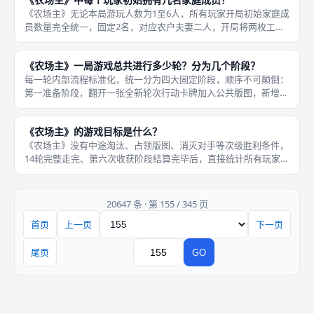
行动，消
《农场主》无论本局游玩人数为1至6人，所有玩家开局初始家庭成
员数量完全统一，固定2名，对应农户夫妻二人，开局将两枚工人
指示物分别放入个人农场板两间初始木屋格子内，剩余未出生的孩
子全部存放公共配件堆，需要通过专属行动格、卡牌效果解锁新增
《农场主》一局游戏总共进行多少轮？分为几个阶段？
家庭成
每一轮内部流程标准化，统一分为四大固定阶段，顺序不可颠倒：
第一准备阶段，翻开一张全新轮次行动卡牌加入公共版图，新增永
久可用行动工位，同时结算轮次卡牌自带资源补给；第二补充资源
阶段，所有带箭头标记的累积行动格，按照标注数量补充对应资
《农场主》的游戏目标是什么？
源、动物，
《农场主》没有中途淘汰、占领版图、消灭对手等次级胜利条件，
14轮完整走完、第六次收获阶段结算完毕后，直接统计所有玩家终
局总分，全场分数最高者直接夺得本局胜利，所有运营、抢占工
位、繁育牲畜、扩建房屋操作全部服务于拉高终局分数、规避扣分
两大核心
20647 条 · 第 155 / 345 页
首页
上一页
下一页
页码
尾页
GO
跳转