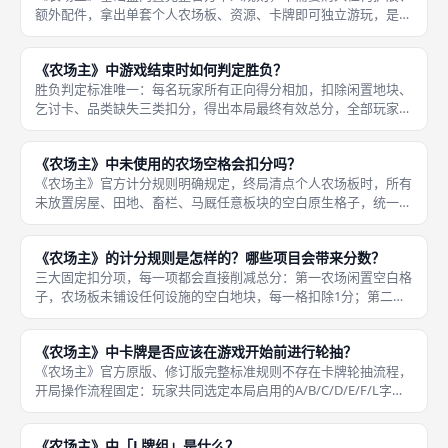
额外配件，拿出单套个人农场板、资源、卡牌即可独立游玩，是同
类工人放置桌游中少有的自带平衡单人规则的作品，核心底层生
产、收获、喂养、建造、计分机制与多人标准版完全统一，仅三处
《农场主》中游戏结束时如何判定胜负？
专属差异化
胜负判定标准唯一：每名玩家所有正向得分相加，扣除闲置地块、
乞讨卡、品类缺失三类扣分，得出本局最终有效总分，全部玩家分
数对比，数值最高者即为本局唯一胜利者。《农场主》不存在中途
淘汰、占领版图、抢先达成条件等提前获胜机制，固定走完完整14
《农场主》中未使用的农场空格会扣分吗？
个轮次
《农场主》官方计分规则明确规定，终局清点个人农场板时，所有
未放置房屋、田地、畜栏、马厩任意板块的空白原生格子，统一判
定为闲置空格，每一格单独扣除1分，多格扣分直接叠加，十几处
闲置空格会一次性扣除十几分，足以抵消多名家庭成员、多座房屋
《农场主》的计分规则是怎样的？哪些项目会带来分数？
带来的正
三大固定扣分项，每一项都会直接削减总分：第一农场闲置空白格
子，农场板未铺设任何设施的空白地块，每一格扣除1分；第二乞
讨卡，收获阶段食物短缺领取的乞讨卡，每张固定扣除3分，是扣
分权重最高的项目；第三品类缺失惩罚，农场完全无田地、无猪、
《农场主》中卡牌是否应该在游戏开始前进行轮抽？
无羊、无
《农场主》官方原版、修订版完整标准规则不存在卡牌轮抽流程，
开局操作流程固定：玩家共同选定本局启用的A/B/C/D/E/F/L字母
卡组，将所有对应职业卡、次要发展卡分开洗牌，形成独立职业牌
堆、次要发展牌堆；随后从职业牌堆顶部依次抽取7张发放给
《农场主》中「L牌组」是什么？