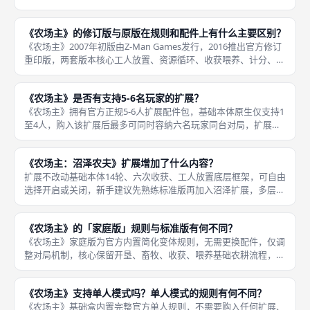
源，完整运作规则标准化：玩家在自身行动阶段派遣工人占领该空
格，立即夺取桌面上的起始玩家标记，本轮剩余行动顺位不改变，
《农场主》的修订版与原版在规则和配件上有什么主要区别？
从下一轮完
《农场主》2007年初版由Z-Man Games发行，2016推出官方修订
重印版，两套版本核心工人放置、资源循环、收获喂养、计分、卡
牌机制100%互通，对局游玩逻辑无任何改动，仅在配件做工、规
则文本、卡牌歧义、收纳设计四大维度优化升级，区分
《农场主》是否有支持5-6名玩家的扩展？
《农场主》拥有官方正规5-6人扩展配件包，基础本体原生仅支持1
至4人，购入该扩展后最多可同时容纳六名玩家同台对局，扩展全
套配套补齐多人游玩所需全部硬件与规则适配内容，核心新增配件
清单：两块独立完整个人农场板，供第五、第六名玩家使用；公共
《农场主：沼泽农夫》扩展增加了什么内容？
版图
扩展不改动基础本体14轮、六次收获、工人放置底层框架，可自由
选择开启或关闭，新手建议先熟练标准版再加入沼泽扩展，多层资
源消耗会提升计算复杂度；扩展配套额外农场板、资源指示物、马
匹家畜板块，原版配件可与扩展完全混用，无版本隔离。《农场
《农场主》的「家庭版」规则与标准版有何不同？
主：沼泽
《农场主》家庭版为官方内置简化变体规则，无需更换配件，仅调
整对局机制，核心保留开垦、畜牧、收获、喂养基础农耕流程，大
幅删减复杂计算与卡牌构筑内容，五大核心差异区分标准版：第一
完全移除所有职业卡、次要发展卡，开局不发放14张手牌，对局内
《农场主》支持单人模式吗？单人模式的规则有何不同？
无卡牌
《农场主》基础盒内置完整官方单人规则，不需要购入任何扩展、