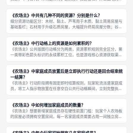
础建材，开局所有生产建设全部依赖木材供给，无木材无法扩建房
屋、无法生育新增家庭成员，直接锁死劳动力扩张路线；食物是六
《农场主》中共有几种不同的资源？分别是什么？
次收获
细分资源功能区分：木材、黏土、芦苇用于木质、黏土简易房屋与
基础畜栏；石材用于升级石质房屋，大幅提升终局房屋分数；谷物
4枚可烘烤转化1单位食物，1枚蔬菜直接等价1单位食物；猪、
羊、牛繁殖规则不同，牛羊单只终局分值更高；食物仅在收获阶段
《农场主》中行动格上的资源是如何累积的？
消耗，无
《农场主》公共版图行动格分为两类，资源累积规则完全区分，第
一类带彩色箭头标识的永续累积工位，也是游戏核心资源获取渠
道，每一轮第二阶段「补充资源阶段」，按照格子印刷数字，投放
对应数量木材、黏土、芦苇、食物、谷物、动物等资源；格子上已
《农场主》中家庭成员放置后是立即执行行动还是回合结束统
存在的资源
一结算？
《农场主》行动阶段拥有固定即时结算规则，玩家轮流派遣家庭成
员，将工人指示物放置在任意空白公共行动格瞬间，立刻完整执行
该格子标注的全部行动效果，资源领取、开垦田地、搭建畜栏、购
买牲畜、生育家人、烘烤面包、抢占起始玩家等全部即时生效，不
《农场主》中如何增加家庭成员的数量？
存在延迟
《农场主》想要新增家庭成员存在硬性前置门槛：玩家个人农场板
的房屋必须拥有空置房间，每一名家庭成员需要占用一间独立房屋
格子，无空房间无法生育孩子，这是不可跳过的基础条件，房屋初
始仅两间，最多容纳两名初始夫妻，想要生娃必须先执行扩建房屋
《农场主》中每个玩家初始拥有几名家庭成员？