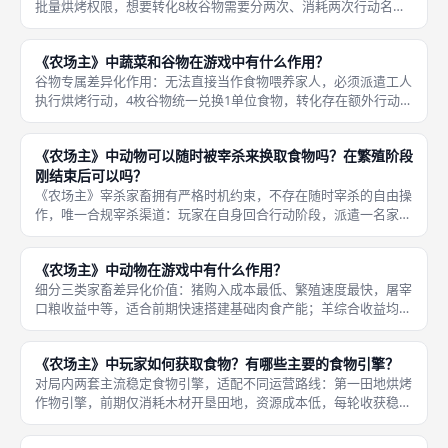
批量烘烤权限，想要转化8枚谷物需要分两次、消耗两次行动名额
占领烘烤工位；谷物不足4枚时无法执行烘烤操作，行动名额消耗
但无任何收益，属于无效操作；烘烤转化仅能在行动阶段执行，收
《农场主》中蔬菜和谷物在游戏中有什么作用？
获阶段
谷物专属差异化作用：无法直接当作食物喂养家人，必须派遣工人
执行烘烤行动，4枚谷物统一兑换1单位食物，转化存在额外行动成
本，但谷物单块田地每轮稳定产出，长期囤积转化口粮总量可观；
蔬菜专属差异化作用：无需烘烤转化，1枚蔬菜直接等同于1份食
《农场主》中动物可以随时被宰杀来换取食物吗？在繁殖阶段
物，收
刚结束后可以吗？
《农场主》宰杀家畜拥有严格时机约束，不存在随时宰杀的自由操
作，唯一合规宰杀渠道：玩家在自身回合行动阶段，派遣一名家庭
成员占领公共版图专属屠宰行动格，选择自家畜栏内任意数量家畜
一次性宰杀，当场兑换对应食物存入库存，其余所有阶段均禁止屠
《农场主》中动物在游戏中有什么作用？
宰家畜，
细分三类家畜差异化价值：猪购入成本最低、繁殖速度最快，屠宰
口粮收益中等，适合前期快速搭建基础肉食产能；羊综合收益均
衡，终局分值、屠宰口粮介于猪牛之间；牛购入成本最高、单次屠
宰兑换食物最多，终局分项高分阈值高，适合后期冲分。《农场
《农场主》中玩家如何获取食物？有哪些主要的食物引擎？
主》基础本体
对局内两套主流稳定食物引擎，适配不同运营路线：第一田地烘烤
作物引擎，前期仅消耗木材开垦田地，资源成本低，每轮收获稳定
收割谷物，持续烘烤转化食物，适合双人低竞争对局，前期生存压
力极小，短板是终局田地分项分数上限偏低；第二畜牧肉食引擎，