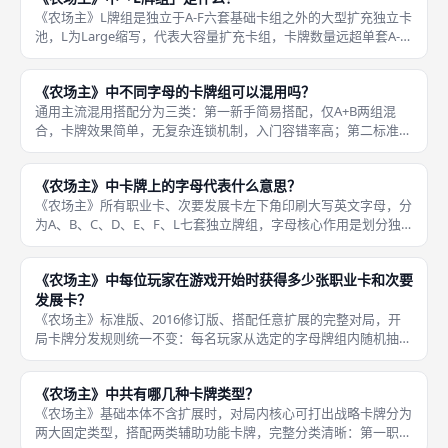
《农场主》L牌组是独立于A-F六套基础卡组之外的大型扩充独立卡
池，L为Large缩写，代表大容量扩充卡组，卡牌数量远超单套A-F
基础组，收录大量非常规、高联动、小众特殊效果的职业卡、次要
发展卡，部分卡牌会大幅改动游戏底层喂养、资源、生育、建
《农场主》中不同字母的卡牌组可以混用吗？
通用主流混用搭配分为三类：第一新手简易搭配，仅A+B两组混
合，卡牌效果简单，无复杂连锁机制，入门容错率高；第二标准赛
事搭配，C+D两组混合，卡牌强度均衡，无超模强力单卡，是线下
成都桌游赛事通用标准卡池；第三高阶硬核搭配，E+F+L三组混
《农场主》中卡牌上的字母代表什么意思？
合，
《农场主》所有职业卡、次要发展卡左下角印刷大写英文字母，分
为A、B、C、D、E、F、L七套独立牌组，字母核心作用是划分独
立卡池，每套卡组拥有固定难度、强度梯度，玩家开局可自由挑选
任意字母组合搭配开局卡池，自定义本局对局难度、卡牌强度，是
《农场主》中每位玩家在游戏开始时获得多少张职业卡和次要
官方
发展卡？
《农场主》标准版、2016修订版、搭配任意扩展的完整对局，开
局卡牌分发规则统一不变：每名玩家从选定的字母牌组内随机抽取
7张职业卡、7张次要发展卡，合计14张手牌，屏风遮挡属于私有
隐藏信息，对手无法查看卡牌内容，对局内可在自身任意行动阶段
《农场主》中共有哪几种卡牌类型？
消耗
《农场主》基础本体不含扩展时，对局内核心可打出战略卡牌分为
两大固定类型，搭配两类辅助功能卡牌，完整分类清晰：第一职业