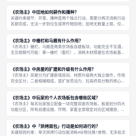
卡（Occupation），代表农夫专属职业天赋，拥有强力长期被动
效果，部分职业卡可新增家庭成员、降低食物消耗、免费获取资源
《农场主》中田地如何耕作和播种？
关键约束细节：开垦、播种是两个独立行动，需要分两次消耗行动
名额完成，无法一步到位生成带作物田地；田地无数量上限，仅受
农场板总格子限制；开垦仅消耗木材，播种无额外资源消耗，仅占
用一次行动；已播种田地持续产出作物，不存在枯萎、减产机制，
《农场主》中栅栏和马厩有什么作用？
全程稳定
《农场主》栅栏、马厩是两类农场板自建板块，功能完全不互通，
无互相替代可能：第一栅栏（畜栏），消耗木材搭建在农场板畜牧
区域，单块栅栏格子仅能存放一只猪、羊、牛家畜，是持有动物的
硬性前置条件，无空闲栅栏格子时，无法购入、繁育新增家畜；栅
《农场主》中房屋的扩建和升级有什么作用？
栏搭建后
《农场主》房屋分为扩建新增房间、材质升级两大独立操作，作用
完全区分，二者相辅相成，是扩张劳动力、拉高终局分数的核心基
建：第一房屋扩建，消耗木材、黏土、芦苇三类基础建材，在农场
板房屋区域新增一间房间格子，每新增一间房间即可多容纳一名家
《农场主》中玩家的个人农场板包含哪些区域？
庭成员，
《农场主》每名玩家独立配备一块完整双面农场板，板面划分四大
功能分区，所有自建设施、作物、家畜全部限定对应区域摆放，闲
置空白格子终局倒扣分数，分区布局直接决定空间规划策略：第一
房屋区域，板面左上角固定起始两间木屋格子，可消耗建材扩建新
《农场主》中「烘烤面包」行动是如何进行的？
增房间，
关键规则约束：单次烘烤行动仅能消耗4谷物兑换1食物，无多批次