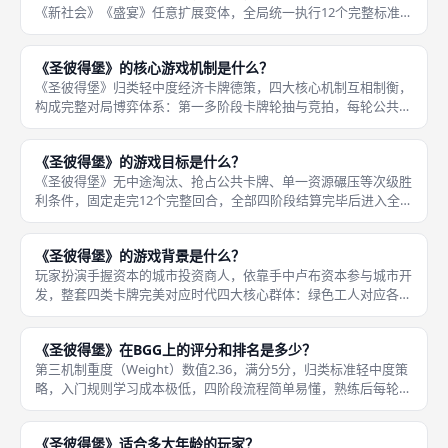
《新社会》《盛宴》任意扩展变体，全局统一执行12个完整标准回
合，12轮全部走完、第十二轮四阶段结算完毕后，立刻终止所有对
局操作，直接开启全局终局计分，不存在提前结束、版图铺满、资
《圣彼得堡》的核心游戏机制是什么？
金
《圣彼得堡》归类轻中度经济卡牌德策，四大核心机制互相制衡，
构成完整对局博弈体系：第一多阶段卡牌轮抽与竞拍，每轮公共区
域刷新多张开放卡牌，玩家按起始玩家顺位依次选择竞拍购买或弃
权，每张卡牌只能被一名玩家购入，先选玩家拥有卡牌优先选择
《圣彼得堡》的游戏目标是什么？
权，是对局
《圣彼得堡》无中途淘汰、抢占公共卡牌、单一资源碾压等次级胜
利条件，固定走完12个完整回合，全部四阶段结算完毕后进入全局
终局计分，所有运营、竞拍、升级卡牌操作全部服务于拉高终局总
声望分数，分数由三大板块叠加核算，无扣分项目，纯正向累加计
《圣彼得堡》的游戏背景是什么？
分：第
玩家扮演手握资本的城市投资商人，依靠手中卢布资本参与城市开
发，整套四类卡牌完美对应时代四大核心群体：绿色工人对应各类
建设工匠、蓝色建筑对应城市宫殿工坊、橙色贵族对应沙俄宫廷贵
族、升级卡代表城市设施翻新改造。《圣彼得堡》完整历史背景依
《圣彼得堡》在BGG上的评分和排名是多少？
托俄国彼
第三机制重度（Weight）数值2.36，满分5分，归类标准轻中度策
略，入门规则学习成本极低，四阶段流程简单易懂，熟练后每轮操
作流畅无冗长结算；平台完整收录2004初版、2017修订版、两款
扩展、民间单人变体规则，海量玩家原创运营攻略、卡组
《圣彼得堡》适合多大年龄的玩家？