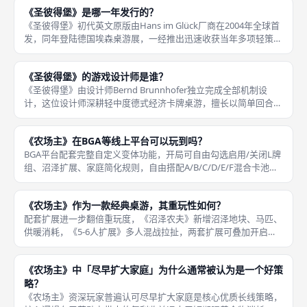
持2至4人，想要五人必须单独购入《新社会》扩展；2017修订
《圣彼得堡》是哪一年发行的？
《圣彼得堡》初代英文原版由Hans im Glück厂商在2004年全球首
发，同年登陆德国埃森桌游展，一经推出迅速收获当年多项轻策提
名，奠定经典经济卡牌地位；2005年厂商推出第一款官方扩展
《新社会New Society》，2006年上线第
《圣彼得堡》的游戏设计师是谁？
《圣彼得堡》由设计师Bernd Brunnhofer独立完成全部机制设
计，这位设计师深耕轻中度德式经济卡牌桌游，擅长以简单回合流
程搭建金钱、分数双维度取舍博弈，本作也是其流传最广、口碑最
高的核心代表作，发行后长期占据BGG经济卡牌细分榜单前
《农场主》在BGA等线上平台可以玩到吗？
BGA平台配套完整自定义变体功能，开局可自由勾选启用/关闭L牌
组、沼泽扩展、家庭简化规则，自由搭配A/B/C/D/E/F混合卡池，
匹配线下实体桌游全部房规；线上支持跨时区多人联机，内置文字
交流、对局回放功能，可复盘每轮工人放置、资源规划失误
《农场主》作为一款经典桌游，其重玩性如何？
配套扩展进一步翻倍重玩度，《沼泽农夫》新增沼泽地块、马匹、
供暖消耗，《5-6人扩展》多人混战拉扯，两套扩展可叠加开启，
新增大量变量；单人模式多档卡组、目标分数变体也能反复练习不
同构筑路线。《农场主》发行近二十年依旧持续高频开桌，重玩性
《农场主》中「尽早扩大家庭」为什么通常被认为是一个好策
稳居工
略？
《农场主》资深玩家普遍认可尽早扩大家庭是核心优质长线策略，