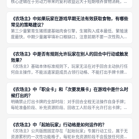
核心逻辑在于劳动力带来的复利收益远大于短期喂养食物消耗，多
层长线收益支撑该打法：第一每新增一名家庭成员，每轮永久多一
次工人放置行动，同等14轮总行动次数大幅提升，可多抢占木材、
《农场主》中如果玩家在游戏早期无法有效获取食物，有哪些
烘烤、
常见的策略建议？
第三少量繁育生猪搭建基础肉食引擎，生猪购入成本最低、繁殖速
度最快，中期少量屠宰填补口粮缺口，注意前期不要一次性购入大
量家畜，避免购入阶段消耗库存食物加剧前期缺口；第四优先打出
降低食物消耗的职业卡，部分强力职业可让新生儿、成年家人口粮
《农场主》中是否有规则允许玩家在别人的回合中行动或触发
消耗减半
效果？
《农场主》基础本体标准规则下，玩家无法在对手回合主动执行任
何自主操作，不能派遣家庭成员占领行动格、不能打出手牌卡牌、
不能主动开垦、屠宰、扩建建筑，所有主动行动仅能在自身回合行
动阶段消耗工人、行动名额完成；但部分职业卡、次要发展卡携带
《农场主》中「职业卡」和「次要发展卡」在游戏中是什么时
被动触发
候打出的？
明确禁止打出卡牌的全部时段：对手回合全程无法操作自身手牌；
每轮准备阶段、补充资源阶段、回收工人阶段不允许打出卡牌；六
次独立收获阶段（收割、喂养、繁殖三步结算全程）封锁卡牌操
作，不能临时打出减食物消耗、增作物卡牌弥补本次口粮缺口；玩
《农场主》中「起始玩家」行动格是如何运作的？
家无法在同
《农场主》公共版图固定存在「起始玩家」专属行动工位，属于无
资源累积的一次性功能格子，每轮补充资源阶段不会投放任何资