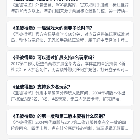
《圣彼得堡》外包装盒、BGG数据库、官方规则手册统一标注推荐
年龄10周岁以上，年龄门槛来源于两层核心逻辑门槛：第一持续金
钱数值计算，玩家需要持续核算卢布收支、卡牌短期收益与终局分
数差值，预判12轮内经济循环，持续做多维度取舍，低龄儿童难以
《圣彼得堡》一局游戏大约需要多长时间？
平
《圣彼得堡》官方盒标基准时长60分钟，对应四名熟练玩家标准对
局，整体节奏轻快，无冗长手动结算流程，属于轻中度经济卡牌，
时长浮动核心变量为游玩人数、玩家规则熟悉度、是否开启两款扩
展变体。双人对局公共卡牌竞争微弱，每轮竞拍无激烈拉扯，熟练
《圣彼得堡》可以通过扩展支持5名玩家吗？
玩家3
2017第二修订版整合两款扩展全部内容，本体盒内直接预装《新
社会》五人扩容配件，无需额外购买任何扩充包，打开盒子即可直
接开启2至5人对局，修订版的《盛宴》特色卡牌作为可选变体自由
开关，不影响基础五人游玩机制。《圣彼得堡》分版本区分扩展五
《圣彼得堡》支持多少名玩家？
人适
《圣彼得堡》分版本明确区分游玩人数区间，2004年初版本体出
厂标准适配2名、3名、4名玩家，无五人配套卡牌、扩充牌堆，四
名是初版游玩上限；若初版玩家想要五人同台，必须单独购入《新
社会》官方扩展，扩展附赠额外工人、建筑、贵族卡牌、扩容牌
《圣彼得堡》的第一版和第二版主要有什么区别？
库，补
《圣彼得堡》2004初代原版与2017第二修订版共享完全一致的四
阶段回合、四类卡牌、卢布计分底层核心机制，游玩逻辑无颠覆性
改动，五大维度存在明确区分：第一游玩人数上限，初版本体仅支