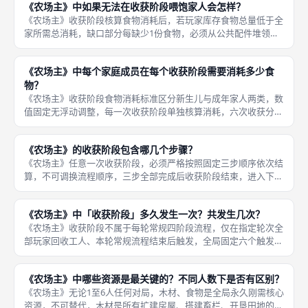
《农场主》中如果无法在收获阶段喂饱家人会怎样？
中期抢占
《农场主》收获阶段核算食物消耗后，若玩家库存食物总量低于全
家所需总消耗，缺口部分每缺少1份食物，必须从公共配件堆领取
一张乞讨卡，乞讨卡永久留存至游戏结束，无法通过任何行动、卡
牌效果销毁、抵消，是游戏最严厉的扣分惩罚机制。终局计分阶段
《农场主》中每个家庭成员在每个收获阶段需要消耗多少食
统一核算
物？
《农场主》收获阶段食物消耗标准区分新生儿与成年家人两类，数
值固定无浮动调整，每一次收获阶段单独核算消耗，六次收获分别
单独扣减库存食物：第一新生儿消耗标准，刚通过生育行动、卡牌
新增的孩童，诞生后第一次触发收获阶段仅消耗1份食物，消耗门
《农场主》的收获阶段包含哪几个步骤？
槛极低，
《农场主》任意一次收获阶段，必须严格按照固定三步顺序依次结
算，不可调换流程顺序，三步全部完成后收获阶段结束，进入下一
轮或终局计分，完整流程如下：第一步田地收割，玩家查看个人农
场板所有已播种田地，每一块种植谷物的田地领取1枚谷物资源，
《农场主》中「收获阶段」多久发生一次？共发生几次？
每一块种
《农场主》收获阶段不属于每轮常规四阶段流程，仅在指定轮次全
部玩家回收工人、本轮常规流程结束后触发，全局固定六个触发节
点，分别是第4轮、第7轮、第9轮、第11轮、第13轮、第14轮末
尾，完整对局总计六次收获，14轮走完同步完成全部六次收成结算
《农场主》中哪些资源是最关键的？不同人数下是否有区别？
《农场主》无论1至6人任何对局，木材、食物是全局永久刚需核心
资源，不可替代，木材是所有扩建房屋、搭建畜栏、开垦田地的基