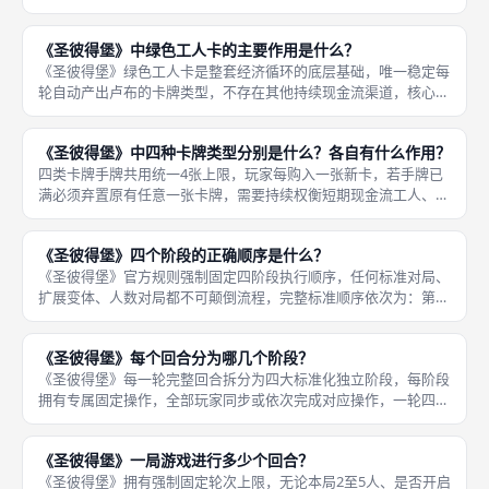
类，分为购入时一次性发放卢布、每轮工人阶段额外叠加长效卢布
两种，一次性现金可快速填补本轮竞拍资金缺口，长效建筑辅助工
《圣彼得堡》中绿色工人卡的主要作用是什么？
人扩大每轮现
《圣彼得堡》绿色工人卡是整套经济循环的底层基础，唯一稳定每
轮自动产出卢布的卡牌类型，不存在其他持续现金流渠道，核心作
用分为两层：第一基础现金产出，每一轮第一个阶段工人收入结算
时，玩家手中每一张绿色工人卡，按照卡牌印刷数值自动增加对应
《圣彼得堡》中四种卡牌类型分别是什么？各自有什么作用？
卢布至个
四类卡牌手牌共用统一4张上限，玩家每购入一张新卡，若手牌已
满必须弃置原有任意一张卡牌，需要持续权衡短期现金流工人、长
效建筑、终局贵族三者的取舍；升级卡仅作为改造机制，不属于可
直接竞拍获取的独立手牌类型，仅能改造已有三类基础手牌。《圣
《圣彼得堡》四个阶段的正确顺序是什么？
彼得堡》
《圣彼得堡》官方规则强制固定四阶段执行顺序，任何标准对局、
扩展变体、人数对局都不可颠倒流程，完整标准顺序依次为：第一
步工人收入阶段，所有玩家同步收取绿色工人卡牌带来的卢布现
金，先获取本轮可支配资金，为后续竞拍、升级储备资本；第二步
《圣彼得堡》每个回合分为哪几个阶段？
卡牌竞拍购
《圣彼得堡》每一轮完整回合拆分为四大标准化独立阶段，每阶段
拥有专属固定操作，全部玩家同步或依次完成对应操作，一轮四阶
段全部结算完毕才算完成单轮，四大阶段功能清晰区分：第一工人
收入阶段，全局所有玩家同步结算手中绿色工人卡牌，每张工人卡
《圣彼得堡》一局游戏进行多少个回合？
产出对应
《圣彼得堡》拥有强制固定轮次上限，无论本局2至5人、是否开启