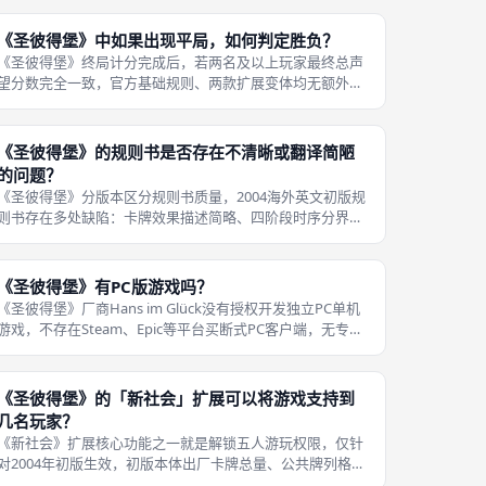
同人数下的博弈强度，避免多人货量不足、二人竞争偏弱的
问题。《筑地鱼市》官方基础盒标准
《圣彼得堡》中如果出现平局，如何判定胜负？
《圣彼得堡》终局计分完成后，若两名及以上玩家最终总声
望分数完全一致，官方基础规则、两款扩展变体均无额外胜
负判定补充条款，不存在依次对比贵族总分、剩余卢布、建
筑数量等tiebreaker决胜规则，直接判定所有同分玩家并列
第一名，没有单独唯一赢
《圣彼得堡》的规则书是否存在不清晰或翻译简陋
的问题？
《圣彼得堡》分版本区分规则书质量，2004海外英文初版规
则书存在多处缺陷：卡牌效果描述简略、四阶段时序分界模
糊，仓库、天文台、升级手牌弃置等细分结算缺少补充说
明，大量玩家对局时出现规则争议，民间需要自行整理FAQ
弥补文本漏洞，翻译层面无中文
《圣彼得堡》有PC版游戏吗？
《圣彼得堡》厂商Hans im Glück没有授权开发独立PC单机
游戏，不存在Steam、Epic等平台买断式PC客户端，无专属
电脑安装程序，想要在电脑设备游玩仅有一种合规渠道：打
开浏览器访问Board Game Arena（BGA）网页平
《圣彼得堡》的「新社会」扩展可以将游戏支持到
几名玩家？
《新社会》扩展核心功能之一就是解锁五人游玩权限，仅针
对2004年初版生效，初版本体出厂卡牌总量、公共牌列格子
仅适配四名玩家，缺少第五人全套起始资源、扩容牌库，单