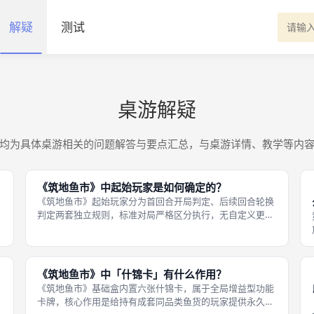
解疑
测试
桌游解疑
均为具体桌游相关的问题解答与要点汇总，与桌游详情、教学等内
《筑地鱼市》中起始玩家是如何确定的？
《筑地鱼市》起始玩家分为首回合开局判定、后续回合轮换
判定两套独立规则，标准对局严格区分执行，无自定义更换
先手的规则，保证对局公平。首回合开局确定方式：所有玩
家闭眼随机抽取钱币，抽到面值最大钱币的玩家成为第一回
合起始玩家，领取起始玩家标记，负
《筑地鱼市》中「什锦卡」有什么作用？
《筑地鱼市》基础盒内置六张什锦卡，属于全局增益型功能
卡牌，核心作用是给持有成套同品类鱼货的玩家提供永久点