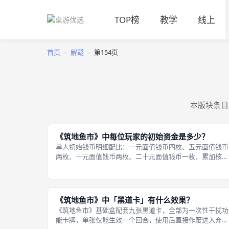
TOP榜
教学
线上
首页
›
解疑
›
第154页
本版块条目
《筑地鱼市》中每位玩家的初始资金是多少？
单人初始钱币明细配比：一元面值钱币四枚、五元面值钱币
两枚、十元面值钱币两枚、二十元面值钱币一枚，累加核算
总额4×1+2×5+2×10+1×20=四十日元，钱币面额搭配均衡，
方便玩家组合小额、大额出价采购货品。《筑地鱼市》对局
开局所有玩家分配
《筑地鱼市》中「黑道卡」有什么效果？
《筑地鱼市》基础盒配套九张黑道卡，全部为一次性干扰功
能卡牌，单张仅能生效一个回合，使用后直接作废进入弃牌