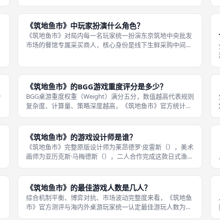
至九至十一回合；二人局货品消耗速度慢，回合数普遍维持
八至十回合区间。《筑地鱼市》没有固定强制回合数量，对
局结束判定规则不以固定轮次为标准
《筑地鱼市》中玩家扮演什么角色？
《筑地鱼市》对局内每一名玩家统一扮演东京筑地中央批发
市场的餐馆专属采买商人，核心身份是线下生鲜采购中间
商，目标是通过低价竞拍优质海鲜货品，囤积高价值水产，
对局结束依靠库存鱼货与剩余现金获取最高总分。角色无阵
营区分，所有玩家互为竞争对手，不存
《筑地鱼市》的BGG游戏重度评分是多少？
什
BGG桌游重度权重（Weight）满分五分，数值越高代表规则
局
复杂度、计算量、策略深度越高，《筑地鱼市》官方统计重
标
度数值为一点五，属于典型低重度毛线轻策桌游，规则理
解、操作难度极低。重度数值一点五代表游戏无复合联动机
制、无复杂资源连锁、无多维
《筑地鱼市》的游戏设计师是谁？
《筑地鱼市》完整原版设计师为莱昂德罗·皮雷斯（），美术
画师为亚历克斯·马梅德斯（），二人合作完成这款日式渔市
主题轻策桌游，设计师来自巴西本土桌游工作室，本作是其
知名度最高的量产桌游作品。设计师擅长轻量化经济博弈设
计，擅长用极简配件打造完整市
《筑地鱼市》的最佳游戏人数是几人？
综合机制平衡、博弈对抗、市场波动完整度来看，《筑地鱼
市》官方测评与海内外桌游玩家统一认定最佳游玩人数为四
人，该人数下游戏全部机制能够完整发挥，策略维度最丰