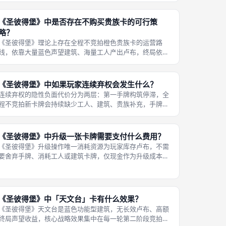
独购入该扩展后补齐所有配套配件，实现2至5人同台对局。
扩展为五人配套的新增内容包
《圣彼得堡》中是否存在不购买贵族卡的可行策
略？
《圣彼得堡》理论上存在全程不竞拍橙色贵族卡的运营路
线，依靠大量蓝色声望建筑、海量工人产出卢布，终局依靠
建筑加分加剩余卢布折算分冲分，但该路线仅适合双人休闲
娱乐，四人、五人标准对抗对局完全不具备取胜可行性，存
在三大天然短板无法弥补：第一分数上
《圣彼得堡》中如果玩家连续弃权会发生什么？
连续弃权的隐性负面代价分为两层：第一手牌构筑停滞，全
程不竞拍新卡牌会持续缺少工人、建筑、贵族补充，手牌长
期维持低收益旧卡，现金流、终局声望增长完全停滞，即便
每轮拿到先手，无充足卡牌支撑也难以打出高分；第二公共
牌列高价值卡牌会被其他对手全部竞
《圣彼得堡》中升级一张卡牌需要支付什么费用？
《圣彼得堡》升级操作唯一消耗资源为玩家库存卢布，不需
要舍弃手牌、消耗工人或建筑卡牌，仅现金作为升级成本，
所有升级费用统一印刷在对应高阶升级卡牌上，梯度清晰：
低阶基础卡牌升级费用偏低，仅需3至5卢布；中阶卡牌升级
需要6至8卢布；高阶基础卡牌升
《圣彼得堡》中「天文台」卡有什么效果？
《圣彼得堡》天文台是蓝色功能型建筑，无长效卢布、高额
终局声望收益，核心战略效果集中在每一轮第二阶段竞拍操