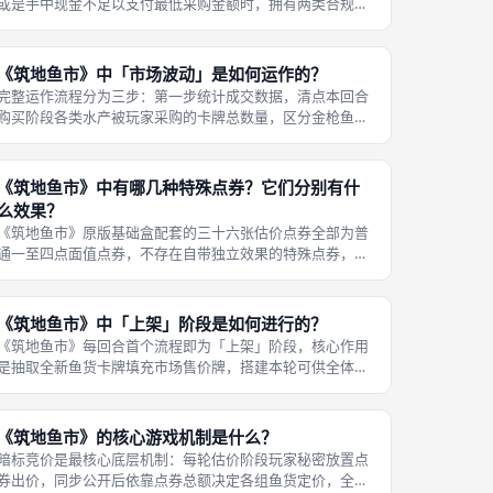
或是手中现金不足以支付最低采购金额时，拥有两类合规选
择，全程无强制采购机制，玩家可自由保守运营现金流。第
一类基础选择：直接跳过本组采购行动，不消耗任何现金，
不拿走本组任意鱼货卡牌，保留全部
《筑地鱼市》中「市场波动」是如何运作的？
完整运作流程分为三步：第一步统计成交数据，清点本回合
购买阶段各类水产被玩家采购的卡牌总数量，区分金枪鱼与
普通四类海鲜分开统计；第二步移动行情标记，采购量最高
的水产标记向上移动一格，行情分值提升；采购量最低的水
产标记向下移动一格，行情分值降低
《筑地鱼市》中有哪几种特殊点券？它们分别有什
么效果？
《筑地鱼市》原版基础盒配套的三十六张估价点券全部为普
通一至四点面值点券，不存在自带独立效果的特殊点券，所
有点券仅承担计算竞价总额的基础功能，无额外加成、减
益、干扰特效。对局中能够改变竞价规则、等效特殊点券效
果的道具均为独立卡牌，分为三类：黑
《筑地鱼市》中「上架」阶段是如何进行的？
《筑地鱼市》每回合首个流程即为「上架」阶段，核心作用
是抽取全新鱼货卡牌填充市场售价牌，搭建本轮可供全体玩
家竞价采购的货品池，操作步骤标准化，区分人数调整抽取
卡牌数量。第一步确认本局售价牌数量：二人局使用三块售
价牌、三人局四块售价牌、四人局五
《筑地鱼市》的核心游戏机制是什么？
暗标竞价是最核心底层机制：每轮估价阶段玩家秘密放置点
券出价，同步公开后依靠点券总额决定各组鱼货定价，全程