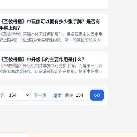
作窗口，完整效果规则：玩家持有天文台在手牌时，每一轮
竞拍阶段可主动触发一次天文台能力，翻开中央牌库顶部固
定数量卡牌（基础天文台3张，升级
《圣彼得堡》中玩家可以拥有多少张手牌？是否有
手牌上限？
《圣彼得堡》基础本体无任何扩展时，每名玩家永久固定手
牌上限4张，该上限为全局硬性约束，每一轮竞拍阶段购入
一张新卡牌时，若当前手牌数量已经达到4张，必须立刻从
原有手牌中选择任意一张弃置至公共弃牌堆，才能将新购入
卡牌纳入手牌，弃置不可逆，无法回
《圣彼得堡》中升级卡的主要作用是什么？
《圣彼得堡》升级机制并非独立可竞拍手牌，而是第三回合
阶段专属改造操作，玩家消耗指定卢布费用，将手中任意一
张绿色工人、蓝色建筑、橙色贵族基础卡牌替换为同色系高
阶升级卡牌，升级后卡牌全方位强化收益，三类卡牌升级提
升方向区分清晰：绿色工人升级后每
下一页
尾页
页码
跳转
GO