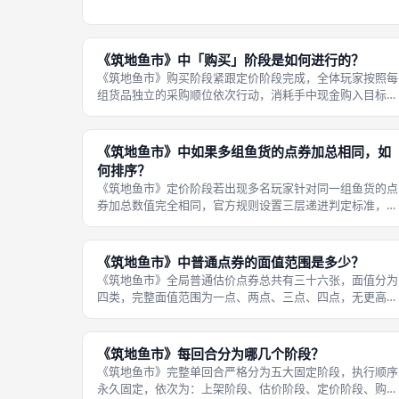
堆，无法重复回收利用，分为三类不同干扰效果，覆盖竞
价、采购全流程。第一类竞价修正类：可在定价阶段翻开使
用，任选一名对手任意一组货品，削减
《筑地鱼市》中「购买」阶段是如何进行的？
《筑地鱼市》购买阶段紧跟定价阶段完成，全体玩家按照每
组货品独立的采购顺位依次行动，消耗手中现金购入目标鱼
货卡牌，完整操作流程分层执行。第一步分批次顺位采购：
针对单一组售价牌货品，按照定价阶段点券总额排序从高到
低依次行动，第一名玩家最先操作，
《筑地鱼市》中如果多组鱼货的点券加总相同，如
何排序？
《筑地鱼市》定价阶段若出现多名玩家针对同一组鱼货的点
券加总数值完全相同，官方规则设置三层递进判定标准，依
次核对，优先满足第一条即直接完成排序，无需核对后续条
件，判定顺序固定不可调换。第一层判定：查看该组售价牌
是否带有闹钟符号，带有闹钟标识的
《筑地鱼市》中普通点券的面值范围是多少？
《筑地鱼市》全局普通估价点券总共有三十六张，面值分为
四类，完整面值范围为一点、两点、三点、四点，无更高基
础面值点券，所有暗标出价仅依靠这四类点券叠加计算总
额。点券数量分配均衡：一点面值点券九张、两点面值九
张、三点面值九张、四点面值九张，四类
《筑地鱼市》每回合分为哪几个阶段？
《筑地鱼市》完整单回合严格分为五大固定阶段，执行顺序
永久固定，依次为：上架阶段、估价阶段、定价阶段、购买