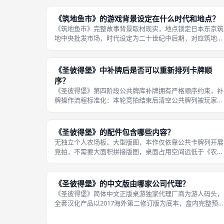
三十分钟，整体始终属于短时长桌游范畴。游戏流程简短的
核心原因是总回合数固定，没有无限
《筑地鱼市》的游戏背景设定在什么时代和地点？
《筑地鱼市》完整故事背景取材现实，地点锁定日本东京筑
地中央批发市场，时代设定为二十世纪中后期，对应筑地市
场最鼎盛的清晨海鲜拍卖时段，还原真实渔市凌晨开市、各
大餐馆采买商竞价抢鲜货的生活画面。主题氛围感是本作一
大亮点，美术画面全部绘制筑地渔市
《圣彼得堡》中补牌后是否可以重新排列卡牌顺
序？
《圣彼得堡》第四阶段公共牌库补牌拥有严格顺序约束，补
牌操作流程标准化：本轮竞拍结束后清空公共牌列被玩家买
走的空位，从中央牌库顶部依次抽取对应数量新卡牌，平铺
填入空位，卡牌抽取顺序、摆放顺序完全由牌库原生顺序决
定，补牌完成后所有玩家不得手动调
《圣彼得堡》的配件包含哪些内容？
无独立个人农场板、大型版图，本作仅依靠公共卡牌列开展
竞拍，不需要大面积拼接版图，桌面占用空间远低于《农场
主》等工人放置重策，小桌面也可完整铺开公共牌列；配件
做工属于线上标准中上游水准，卡牌不易分层弯折，卢布指
示物厚度充足，无廉价薄纸片质感。
《圣彼得堡》的中文版由哪家公司代理？
《圣彼得堡》简体中文正版桌游独家代理厂商为游人码头，
全套汉化产品以2017海外第二修订版为底本，盒内完整预
本体基础卡牌、《新社会》五人扩容扩展、《盛宴》特色机
制扩展，一次性集齐全部官方扩充内容，无需分多次购买扩