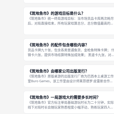
阶段、市场波动阶段，五个阶段依次完成后，本轮回合结
束，切换至下一轮。第一阶段上架阶段：从中央货品卡堆抽
取对应数量鱼货卡牌，分组摆放至售价
《筑地鱼市》的游戏目标是什么？
《筑地鱼市》统一终局游戏目标：当市场货品卡库两次耗尽
后，对局直接结束，所有玩家结算总分，总分数值最高的玩
家成为本局筑地市场最优采买商人，获得游戏胜利。总分由
两大板块组成，第一部分为库存鱼货计分，不同品类海鲜拥
有固定基础分值，金枪鱼存在特殊高
《筑地鱼市》的配件包含哪些内容？
货品卡牌九十张，包含各类普通鱼货、金枪鱼特殊卡牌； 
锦卡六张，提供市场结算特殊加成效果； 黑道卡九张，对
内干扰对手的功能卡牌； 估价点券三十六张，用于每轮暗
出价； 售价牌十二块，标注货品行情与闹钟特殊符号； 金
属钱币五十一个，分为一元
《筑地鱼市》由哪家公司出版发行？
《筑地鱼市》原版桌游的出版发行厂商为巴西本土桌游工作
室Buro Games，该工作室由设计师莱昂德罗·皮雷斯合作创
立，负责本作全球原版生产、海外授权、推广卡制作，原版
包装盒正面清晰印制Buro Games品牌标识。中文正版代理
版本由台湾玩樂
《筑地鱼市》一局游戏大约需要多长时间？
《筑地鱼市》官方标注单局基础游玩时长为二十分钟，实际
线下对局时长会随玩家熟悉程度小幅浮动，熟练玩家四人完
整对局可压缩至十五分钟，新手初次游玩会延长至二十五至