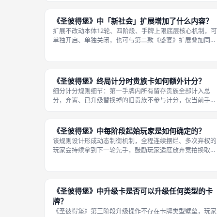
充包，是国内唯一合规简体中文
《圣彼得堡》中「新社会」扩展增加了什么内容？
扩展不改动本体12轮、四阶段、手牌上限底层核心机制，可
单独开启、单独关闭，也可与第二款《盛宴》扩展叠加同时
使用；2017第二修订版直接将《新社会》全套配件整合进
体盒内，无需单独购置扩展即可五人开局。《圣彼得堡》第
一款官方扩展《新社会New
《圣彼得堡》终局计分时贵族卡如何额外计分？
细分计分规则细节：第一手牌内所有留存贵族全部计入总
分，弃置、已升级替换掉的旧贵族不参与计分，仅当前手牌
持有贵族生效；第二升级后的高阶贵族直接使用卡牌印刷高
分值，不再叠加原有低阶贵族分数，替换下来的基础贵族作
废不计分；第三无贵族成套奖励，同时
《圣彼得堡》中每阶段起始玩家是如何确定的？
该规则设计形成动态制衡机制，全程连续摆烂、多次弃权的
玩家会持续拿到下一轮先手，鼓励玩家适度放弃竞拍换取下
一轮卡牌优先选择权；全程不停出价、从不弃权的玩家几乎
无法拿到先手顺位，平衡激进竞拍与保守弃权两种打法的博
弈差距。《圣彼得堡》起始玩家分首
《圣彼得堡》中升级卡是否可以升级任何类型的卡
牌？
《圣彼得堡》第三阶段升级操作不存在卡牌类型壁垒，玩家