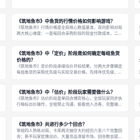
券加成，提升每轮估价阶段的竞价总额，强化采购优先级，
同时小幅提升终局成套计分收益。触发激活条件：玩家个人
库存内集齐任意五张同品类普通鱼货
《筑地鱼市》中鱼货的行情价格如何影响游戏？
《筑地鱼市》行情价格是全局核心数值基准，双向影响对局
两大核心维度：一是每回合采购阶段的现金付款成本，二是
对局结束后的库存鱼货终局得分，所有玩家的出价、囤货规
划都必须围绕行情数值调整。对终局计分的影响：库存鱼货
单张基础得分等于该品类当前终局行
《筑地鱼市》中「定价」阶段是如何确定每组鱼货
价格的？
《筑地鱼市》定价阶段承接估价开标结果，分两大步骤确定
每组鱼货的采购优先级与实际交易价格，先排序优先级，再
核算现金成交价，全程依托点券总额与市场行情双重数值计
算。第二步核算实际交易现金价格：每组货品基础单价取自
市场行情板对应水产的当前分值，玩
《筑地鱼市》中「估价」阶段玩家需要做什么？
《筑地鱼市》估价阶段是单回合博弈核心，全部玩家同步执
行暗标出价操作，全程禁止沟通、偷看他人点券，完整操作
流程分为三步，所有玩家同步完成。第一步规划出价策略：
玩家观察上架完成后的各组鱼货品类、售价牌闹钟标识、当
前市场行情分值，结合自身剩余现金
《筑地鱼市》共进行多少个回合？
常规四人熟练对局，卡库两次抽空大约经历六至八个完整回
合；新手玩家犹豫出价、大量货品滞留市场，回合数会提升