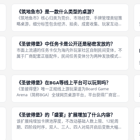
富，也是成都桌游线下组局最推荐的人数。三人局缺少一组
对手，市场货量偏少，行情波动幅度有
《筑地鱼市》是一款什么类型的桌游？
《筑地鱼市》核心归类为竞价、市场经营、手牌管理类轻策
略桌游，细分标签包含经济、拍卖、成套收集、玩家互动博
弈，属于轻中度德式家庭桌游，区别于重度引擎构筑或美式
嘴炮桌游。在成都桌游玩家圈层中，它常被划分成「轻策拍
卖桌游」，定位介于纯欢乐毛线与重
《圣彼得堡》中任务卡是公开还是秘密发放的？
市面上流通的任务卡仅为海内外玩家社区自制民间变体，不
属于厂商配套正版配件，民间任务变体分为两种发放模式：
一种开局秘密发放，每名玩家独立抽取私有任务卡，对手无
法查看，完成隐藏目标额外加分；另一种公共公开任务，全
场共享统一目标，完成即可全体加分
《圣彼得堡》在BGA等线上平台可以玩到吗？
《圣彼得堡》唯一正规线上游玩渠道为Board Game
Arena（简称BGA）全球网页桌游平台，平台获得厂商官方
授权，完整收录2004初版、2017修订版两套规则变体，本
体、《新社会》五人扩展、《盛宴》特色扩展全部内置，开
局可自由勾选开启
《圣彼得堡》的「盛宴」扩展增加了什么内容？
该扩展纯增加卡牌池厚度，不改动基础人数上限、12轮周
装
期、四阶段时序，双人、三人、四人对局开启后变数大幅提
升；五人对局搭配《新社会》同时开启双扩展，卡牌池总量
翻倍，策略维度进一步拓宽。《圣彼得堡》第二款官方扩展