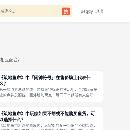
peggy
|
退出
搜
容相互配合。
《筑地鱼市》中「闹钟符号」在售价牌上代表什
么？
第一层点券总额加成：带有闹钟标识的货品组，全部玩家投
放的点券总额统一额外增加两点，等同于本组所有人自动获
得竞价增益，同等点券投放下，闹钟组整体采购顺位高于无
标识普通货品组，大幅提升本组货品争夺激烈程度。《筑地
鱼市》部分售价牌角落印刷闹钟符号
《筑地鱼市》中玩家如果不想或不能购买鱼货，可
以选择什么？
《筑地鱼市》购买阶段内，玩家对应某一组货品不想采购，