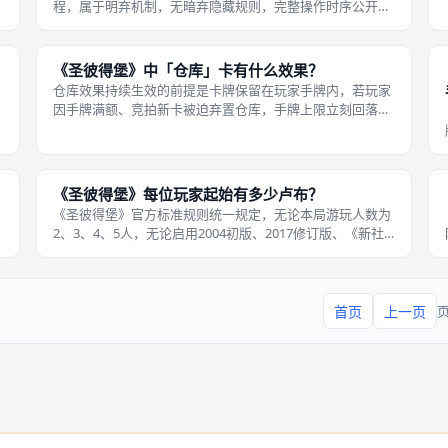
程，属于明弃机制，无暗弃隐藏规则，完整操作时序公开细
节：玩家触发天文台能力后，翻开牌库顶部卡牌时，将所有
翻开卡牌平铺桌面，全场所有玩家均可完整查看每一张卡牌
的类型、等级、收益数值，不存在仅操
《圣彼得堡》中「仓库」卡有什么效果？
仓库效果持续生效的前提是卡牌保留在玩家手牌内，若玩家
因手牌满额、竞拍新卡被迫弃置仓库，手牌上限立刻回落至
基础4张，扩容收益永久消失；仓库无每轮长效卢布、终局
声望加成，纯功能型卡牌，无直接冲分、现金流收益，战略
价值体现在手牌布局自由度提升，可
《圣彼得堡》每位玩家起始有多少卢布？
《圣彼得堡》官方标准规则统一规定，无论本局游玩人数为
2、3、4、5人，无论启用2004初版、2017修订版、《新社
会》《盛宴》任意扩展变体，所有玩家开局初始卢布现金固
定为10单位，无人数差异化调整，保证所有玩家开局资本完
全公平，不存在先手、
首页
上一页