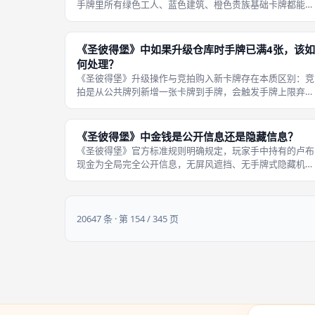
手牌里所有绿色工人、蓝色建筑、橙色贵族基础卡牌都能作
为升级对象，三种色系无优先级、无禁用规则，玩家可根据
自身运营路线自由选择改造目标。存在两条硬性约束不能忽
略：第一单张卡牌终身仅能升级一次
《圣彼得堡》中如果升级仓库时手牌已满4张，该如
何处理？
《圣彼得堡》升级操作与竞拍购入新卡牌存在本质区别：竞
拍是从公共牌列新增一张卡牌到手牌，会触发手牌上限弃置
规则；第三阶段升级仅改造手牌内部已有卡牌，不会新增手
牌总数量，因此无论当前手牌是否已满4张，升级仓库都不
需要弃置任意卡牌。完整升级仓库结
《圣彼得堡》中金钱是公开信息还是隐藏信息？
《圣彼得堡》官方标准规则明确规定，玩家手中持有的卢布
现金为全局完全公开信息，无屏风遮挡、无手牌式隐藏机
制，任何玩家在对局任意时段都可主动清点其他所有对手的
卢布库存，清晰判断对手本轮可承受的竞拍价格区间，以此
调整自身出价策略，是竞拍博弈的核心
20647 条 · 第 154 / 345 页