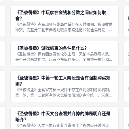
《盛宴Festivity》200
《圣彼得堡》中玩家在金钱和分数之间应如何取
舍？
《圣彼得堡》卢布现金与终局声望存在天然短期、长期收益
本
冲突，完整分三轮节奏规划取舍思路适配12轮全局周期：第
一前四轮基础积累期，所有卢布优先用于低价竞拍绿色工
人、基础蓝色建筑，杜绝高价争抢贵族，核心目标搭建每轮
稳定现金流，避免中后期现金枯竭无
《圣彼得堡》游戏结束的条件是什么？
《圣彼得堡》拥有固定强制轮次上限，无论本局游玩人数、
是否开启两款扩展、玩家卢布库存多少，全局统一执行12个
完整标准回合，第十二轮完整走完工人收入、竞拍购买、卡
牌升级、公共补牌四大阶段后，无需额外操作，直接终止所
有对局流程，开启全局统一终局计
《圣彼得堡》中第一轮工人阶段是否有强制购买规
则？
《圣彼得堡》全套官方标准规则不存在任何强制购买机制，
第一轮、第十二轮所有轮次竞拍阶段规则完全统一，玩家按
照起始玩家顺位轮流行动，每一轮轮到自己时拥有两个完全
自由选择：一是出价竞拍公共牌列任意一张卡牌，支付对应
卢布购入纳入手牌；二是直接选择弃
《圣彼得堡》中天文台查看并弃掉的牌是明弃还是
暗弃？
《圣彼得堡》天文台执行查看弃置操作全程为公开透明流