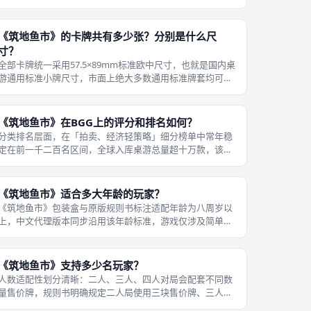
盲标无即时抬价，考验玩家心理预判与对手行为分析，区别
于明拍轮流加价的传统拍卖桌游，博弈逻辑更独特，也是本
作最有辨识度的设计。《筑地鱼市》
《筑地鱼市》的卡牌共有多少张？分别是什么尺
寸？
全部卡牌统一采用57.5×89mm标准欧中尺寸，也就是国内桌
游通用标准小牌尺寸，市面上绝大多数通用标准牌套均可完
美适配，成都桌游玩家线上采购牌套无需专门定制特殊规
格，降低线下长期游玩养护成本。统计《筑地鱼市》基础盒
全部卡牌总数量，货品卡、什
《筑地鱼市》在BGG上的评分和排名如何？
分类排名层面，在「拍卖、经济轻策略」细分榜单中常年稳
定在前一千二百名区间，全球入库桌游总量超十万款，该排
名足以证明本作在短时长拍卖桌游里的受众热度；家庭向轻
策榜单中排名更靠前，是海外线下聚会高频开盒桌游。
BGG（BoardGameGeek）
《筑地鱼市》适合多大年龄的玩家？
《筑地鱼市》包装盒与原版规则书标注适配年龄为八周岁以
上，中文代理版本同步沿用该年龄标准，游戏仅涉及简单加
减法数值计算，无复杂文字阅读、晦涩规则逻辑，低龄玩家
也能快速上手。年龄划分依据清晰：八周岁以上儿童可独立
看懂点券面值、货品计分规则，完成
《筑地鱼市》支持多少名玩家？
人数适配性划分清晰：二人、三人、四人对局会配套不同数
量售价牌，规则书明确规定二人局使用三块售价牌、三人局
四块售价牌、四人局五块售价牌，通过调整市场货量平衡不