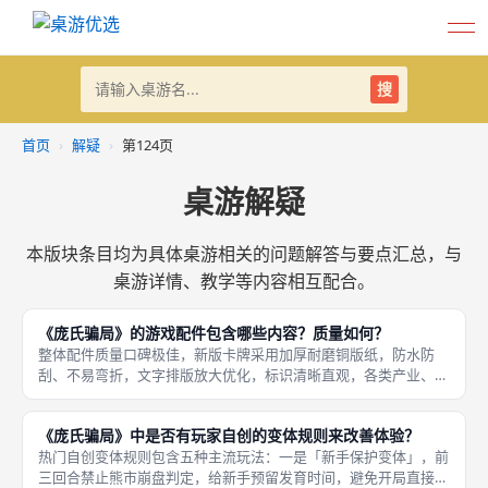
搜
首页
›
解疑
›
第124页
桌游解疑
本版块条目均为具体桌游相关的问题解答与要点汇总，与
桌游详情、教学等内容相互配合。
《庞氏骗局》的游戏配件包含哪些内容？质量如何？
整体配件质量口碑极佳，新版卡牌采用加厚耐磨铜版纸，防水防
刮、不易弯折，文字排版放大优化，标识清晰直观，各类产业、资
金、熊市图标区分度极高，新手一眼看懂；时间转盘转动顺滑、刻
度精准无误差；专属私密遮挡屏幕尺寸充足，可完全遮挡玩家资金
《庞氏骗局》中是否有玩家自创的变体规则来改善体验？
与债务信息
热门自创变体规则包含五种主流玩法：一是「新手保护变体」，前
三回合禁止熊市崩盘判定，给新手预留发育时间，避免开局直接崩