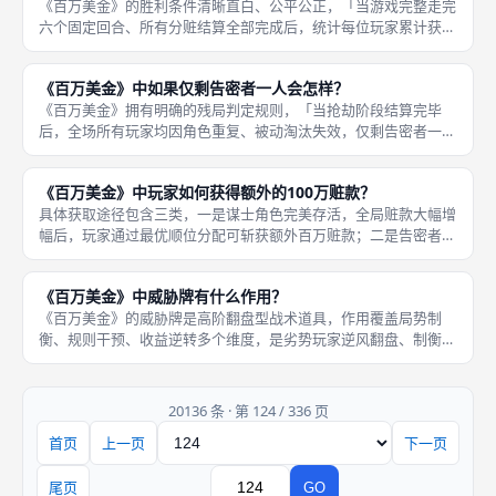
《百万美金》的胜利条件清晰直白、公平公正，「当游戏完整走完
六个固定回合、所有分赃结算全部完成后，统计每位玩家累计获得
的总赃款额度」，最终赃款总额数值最高的玩家，即为全场最终胜
利者，无特殊胜利、无隐藏翻盘、无平局加轮规则，数值唯一判定
《百万美金》中如果仅剩告密者一人会怎样？
胜负，所
《百万美金》拥有明确的残局判定规则，「当抢劫阶段结算完毕
后，全场所有玩家均因角色重复、被动淘汰失效，仅剩告密者一名
有效玩家时，告密者直接独享本轮全部赃款总额」，无任何分配限
制、无收益稀释，拿下本轮满额收益，是游戏中收益上限最高的对
《百万美金》中玩家如何获得额外的100万赃款？
局场景，也
具体获取途径包含三类，一是谋士角色完美存活，全局赃款大幅增
幅后，玩家通过最优顺位分配可斩获额外百万赃款；二是告密者完
美背刺，单人独享全额赃款时，触发额外百万收益加成；三是多轮
精准规避角色重复、保证金亏损，持续稳定运营，累计触发高阶成
《百万美金》中威胁牌有什么作用？
套收益，
《百万美金》的威胁牌是高阶翻盘型战术道具，作用覆盖局势制
衡、规则干预、收益逆转多个维度，是劣势玩家逆风翻盘、制衡全
场强势玩家的核心手段，实用性极强、战术价值极高。威胁牌的核
心作用分为三类，一是强制打乱对手结盟体系，破除强势玩家的固
定合作阵容
20136 条 · 第 124 / 336 页
首页
上一页
下一页
页码
尾页
GO
跳转