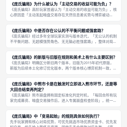
《庞氏骗局》为什么被认为「主动交易的收益可能为负」？
前期分数
《庞氏骗局》高阶玩家普遍认为「主动交易的收益可能为负」，核
心原因是「主动发起暗盘交易存在天然信息差劣势与博弈被动
性」，主动方需要预判被动方的心理预期与资产价值，极易出现定
价失误，导致交易亏损，是本作高阶博弈的核心认知，区别于新手
《庞氏骗局》中是否存在公认的不平衡问题或强套路？
无脑发起交易
《庞氏骗局》经过多年全球玩家实测与版本迭代，「无公认的机制
不平衡问题、无超模强势角色、无无脑必胜强套路」，整体对局平
衡性成熟稳定，所有运营打法、交易思路、债务搭配均有制衡方
式，不存在单一套路碾压全场的情况，胜负完全取决于玩家的风控
《庞氏骗局》的新版与旧版在规则和美术上有什么主要区别？
能力与博弈
《庞氏骗局》明确区分新旧两个版本，旧版为2015年初代原版，
新版为后续本土化修订优化版本，两个版本核心博弈机制一致，但
在「美术设计、配件质感、规则细节、人数适配、结算精度」五大
维度存在明显升级，新版修正旧版短板，体验全面优化，也是目前
《庞氏骗局》中熊市卡是在触发时立即进入熊市环节，还是等
成都桌
大回合结束再判定？
《庞氏骗局》熊市崩盘拥有固定标准化判定时机，「每回合所有玩
家完成募资、暗盘交易操作后，进入专属崩盘检查阶段」，统一统
计全局熊市卡累积数量，达标后立即触发经济崩盘，即时生效所有
负面效果，无需等待大回合结束、无需延后至下一回合，判定及
《庞氏骗局》中「变易起始」的规则具体如何执行？
时、生效快
先手玩家拥有核心对局优势，可优先挑选市场优质资金卡、优先发