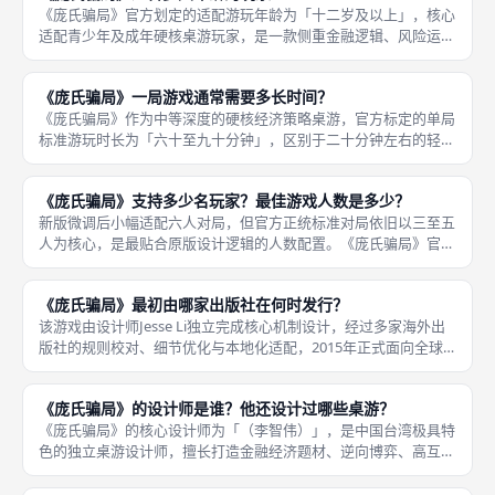
《庞氏骗局》官方划定的适配游玩年龄为「十二岁及以上」，核心
适配青少年及成年硬核桌游玩家，是一款侧重金融逻辑、风险运
营、心理博弈、长线布局的策略桌游。本作摒弃低龄桌游的简单娱
乐属性，需要玩家具备成熟的数值计算、局势预判、风险取舍、长
《庞氏骗局》一局游戏通常需要多长时间？
线规划能力
《庞氏骗局》作为中等深度的硬核经济策略桌游，官方标定的单局
标准游玩时长为「六十至九十分钟」，区别于二十分钟左右的轻量
化聚会桌游，本作拥有完整的运营、交易、结算、崩盘体系，对局
流程饱满、策略层次丰富，适合玩家沉浸式深度博弈，是成都桌游
《庞氏骗局》支持多少名玩家？最佳游戏人数是多少？
圈层资深
新版微调后小幅适配六人对局，但官方正统标准对局依旧以三至五
人为核心，是最贴合原版设计逻辑的人数配置。《庞氏骗局》官方
标准游玩人数为「三至五名玩家」，适配小规模硬核策略对局场
景，区别于大众多人聚会桌游，主打少人数深度博弈、精细运营、
《庞氏骗局》最初由哪家出版社在何时发行？
风险拉扯，
该游戏由设计师Jesse Li独立完成核心机制设计，经过多家海外出
版社的规则校对、细节优化与本地化适配，2015年正式面向全球
发售，主打真实金融骗局的模拟博弈玩法，填补了硬核经济题材桌
游的市场空白。《庞氏骗局》原版首次正式发行时间为「201
《庞氏骗局》的设计师是谁？他还设计过哪些桌游？
《庞氏骗局》的核心设计师为「（李智伟）」，是中国台湾极具特
色的独立桌游设计师，擅长打造金融经济题材、逆向博弈、高互动
交易类桌游，作品风格硬核写实、机制创新、贴近真实商业逻辑，
摒弃大众化休闲玩法，主打心理博弈与资源运营的深度体验，在国