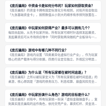
熊市图标的资金卡，都代表一次市场风险累积，玩家每领取一张熊
《庞氏骗局》中资金卡是如何分布的？玩家如何获取资金？
市资金卡
《庞氏骗局》的资金卡拥有固定标准化分布规则，对局开局会取出
「九张基础资金卡」，按照数值从小到大的顺序有序排列放置在市
场区域，形成固定的资金卡排布序列，市场资金卡数量恒定、排布
规整，无随机打乱、无无序刷新，保障每局开局资金环境公平统
《庞氏骗局》中玩家如何获得产业？最多可以拥有几个？
一。每轮玩
每回合起始，从先手玩家开始，所有玩家可顺时针选择发起募资，
发起募资后可从市场供应堆中「同时获取两块随机产业板块与一张
资金卡」，玩家必须完整领取两项资源，不可单独拿取产业或资
金，也可主动跳过本轮募资，放弃本轮资产与资金获取机会。《庞
《庞氏骗局》游戏中有哪几种不同行业？
氏骗局》中
《庞氏骗局》游戏内设置「四类差异化虚拟行业产业」，作为玩家
核心的资产载体与得分依据，四类行业定位独立、外观区分明显、
无特殊技能克制，核心差异仅体现在持有数量上限、成套得分效率
与市场获取概率，是玩家资产积累、交易博弈、最终计分的核心基
《庞氏骗局》为什么说「所有玩家都在被时间追逐」？
础，所有
《庞氏骗局》之所以被玩家定义为「所有玩家都在被时间追逐」的
桌游，核心原因是「游戏的债务压力、利息结算、崩盘风险完全绑
定时间轮转机制」，时间是所有玩家最大的敌人，无人可以置身事
外，全程被动被时间推着博弈，无法佛系运营、拖延发育。不同于
《庞氏骗局》中玩家扮演什么角色？游戏的目标是什么？
常规桌游
《庞氏骗局》对局中，所有玩家统一扮演「虚拟金融操盘手」，复
刻真实庞氏骗局的运作角色，依托空壳产业、募资杠杆、资金流