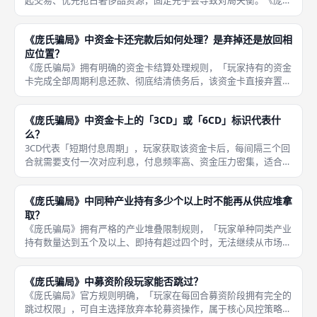
起交易、优先抢占奢侈品资源，固定先手会导致对局失衡。《庞氏
骗局》的「变易起始」是平衡对局公平性的核心轮换规则，具体执
行时机为「每回合所有流程全部结算完毕后、新回合开启前」，自
《庞氏骗局》中资金卡还完款后如何处理？是弃掉还是放回相
动轮换起
应位置？
《庞氏骗局》拥有明确的资金卡结算处理规则，「玩家持有的资金
卡完成全部周期利息还款、彻底结清债务后，该资金卡直接弃置作
废」，进入弃牌堆永久清除，不会放回市场供应区域、不会重复利
用、不会再次产生利息，彻底终结该笔债务的压力，是玩家减负解
《庞氏骗局》中资金卡上的「3CD」或「6CD」标识代表什
压的核心
么？
3CD代表「短期付息周期」，玩家获取该资金卡后，每间隔三个回
合就需要支付一次对应利息，付息频率高、资金压力密集，适合短
期快速套利、快速扩张、速战速决的激进运营打法，优势是即时到
手资金充足，劣势是后期债务叠加快、崩盘风险高。《庞氏骗局》
《庞氏骗局》中同种产业持有多少个以上时不能再从供应堆拿
资金卡
取？
《庞氏骗局》拥有严格的产业堆叠限制规则，「玩家单种同类产业
持有数量达到五个及以上、即持有超过四个时，无法继续从市场供
应堆拿取该类产业」，硬性限制单一产业无脑堆叠，倒逼玩家多元
化收集各类行业资产，优化自身得分结构，避免玩法固化、套路单
《庞氏骗局》中募资阶段玩家能否跳过？
一，丰富
《庞氏骗局》官方规则明确，「玩家在每回合募资阶段拥有完全的
跳过权限」，可自主选择放弃本轮募资操作，属于核心风控策略之