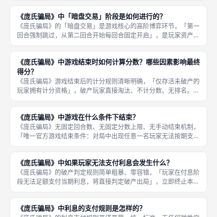
不可多次发起、不可重复交易，避免单一玩家垄断交易节奏、过度
《庞氏骗局》中「暗盘交易」阶段是如何进行的？
拉扯对手，
《庞氏骗局》的「暗盘交易」是游戏核心的高阶博弈环节，「第一
回合强制跳过，从第二回合开始每回合固定开启」，是玩家资产流
转、资金周转、套利拉扯的核心玩法，也是本作区别于其他经济桌
游的最大特色，依靠秘密交易制造信息差，博弈深度远超常规公开
《庞氏骗局》中游戏结束时如何计算分数？哪些因素影响最终
交易机制
得分？
《庞氏骗局》游戏结束后的计分规则清晰明确，「仅存活未破产的
玩家拥有计分资格」，破产玩家直接淘汰、不计分数、无排名。影
响最终得分的核心因素分为两类，第一类是「产业成套收益」，玩
家收集的同类产业数量越多、品类越丰富，成套得分越高，单类产
《庞氏骗局》中游戏在什么条件下结束？
业满四块
《庞氏骗局》无固定回合数、无固定分数上限、无手动结束机制，
「唯一官方游戏结束条件：对局中出现任意一名玩家无法按期支付
当期利息、触发破产出局」，游戏即刻终止，无需等待回合结束、
无需完成剩余流程，结束判定即时生效，是本作最核心的对局终止
《庞氏骗局》中如果玩家无法支付利息会发生什么？
规则。该
《庞氏骗局》的破产判定规则简单粗暴、零容错，「玩家在付息阶
段无法足额支付当期利息，将直接判定破产出局」，立即终止本局
所有对局操作，无补救机会、无债务重组、无资产抵押延期，是游
戏最核心的出局机制，也是对局结束的唯一触发条件。相较于其他
《庞氏骗局》中利息的支付规则是怎样的？
桌游的容