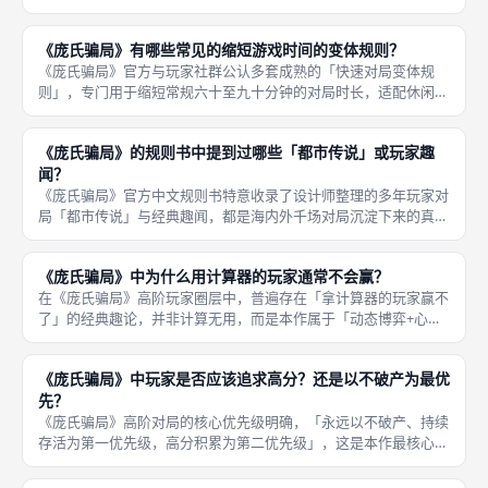
盘劝退；二是「交易平衡变体」，主动交易失败后可小幅补偿流动
资金，杜绝主动交易百分百负收益的问题；三是「债务上限变
《庞氏骗局》有哪些常见的缩短游戏时间的变体规则？
体」，限制玩
《庞氏骗局》官方与玩家社群公认多套成熟的「快速对局变体规
则」，专门用于缩短常规六十至九十分钟的对局时长，适配休闲速
刷、新手体验、短时聚会场景，所有变体规则均保留核心博弈机
制，仅压缩对局周期、降低运营时长，不会魔改游戏内核，兼顾速
《庞氏骗局》的规则书中提到过哪些「都市传说」或玩家趣
度与游玩体验
闻？
《庞氏骗局》官方中文规则书特意收录了设计师整理的多年玩家对
局「都市传说」与经典趣闻，都是海内外千场对局沉淀下来的真实
极端案例，用来启发玩家跳出固定打法、突破思维局限，也是本作
极具特色的彩蛋内容，让硬核经济桌游多了趣味人文属性。规则书
《庞氏骗局》中为什么用计算器的玩家通常不会赢？
收录的经
在《庞氏骗局》高阶玩家圈层中，普遍存在「拿计算器的玩家赢不
了」的经典趣论，并非计算无用，而是本作属于「动态博弈+心理
交易+风险容错」的策略桌游，而非纯数值计算题。计算器玩家的
核心短板在于过度求稳、不敢容错，每一步都追求绝对最优数值，
《庞氏骗局》中玩家是否应该追求高分？还是以不破产为最优
却忽略了
先？
《庞氏骗局》高阶对局的核心优先级明确，「永远以不破产、持续
存活为第一优先级，高分积累为第二优先级」，这是本作最核心的
对局思维，也是新手与高阶玩家的最大差距。本作独特的胜利机制
决定了，只要存活到最后，就拥有夺冠机会；一旦破产出局，无论