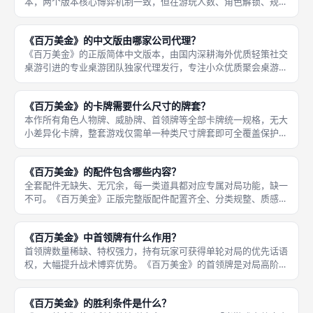
本，两个版本核心博弈机制一致，但在游玩人数、角色解锁、规则
细节、对局平衡、配件质感五大维度存在明显差异，新版针对旧版
的诸多短板进行全方位优化，也是目前成都桌游线下聚会的主流游
《百万美金》的中文版由哪家公司代理？
玩版本，
《百万美金》的正版简体中文版本，由国内深耕海外优质轻策社交
桌游引进的专业桌游团队独家代理发行，专注小众优质聚会桌游的
本土化打磨，是国内社交谈判类桌游引进的优质厂商。本次引进的
《百万美金》中文版完整复刻海外新版全部内容，无内容删减、无
《百万美金》的卡牌需要什么尺寸的牌套？
机制魔改
本作所有角色人物牌、威胁牌、首领牌等全部卡牌统一规格，无大
小差异化卡牌，整套游戏仅需单一种类尺寸牌套即可全覆盖保护，
收纳保养相当便捷。《百万美金》全套游玩卡牌尺寸统一规整，适
配「市面主流标准常规桌游牌套尺寸」，通用性极强，无需定制特
《百万美金》的配件包含哪些内容？
殊尺寸，
全套配件无缺失、无冗余，每一类道具都对应专属对局功能，缺一
不可。《百万美金》正版完整版配件配置齐全、分类规整、质感精
良，完全适配三至九人全人数对局需求，配件耐用性强、辨识度
高，非常适配成都桌游线下高频聚会、多局连刷、新手教学的游玩
《百万美金》中首领牌有什么作用？
场景，开局
首领牌数量稀缺、特权强力，持有玩家可获得单轮对局的优先话语
权，大幅提升战术博弈优势。《百万美金》的首领牌是对局高阶特
权道具，专属多人高阶对局启用，核心作用为「掌控对局主导权、
微调规则细节、制衡对手战术、优化自身收益」，是资深玩家高阶
《百万美金》的胜利条件是什么？
博弈的核