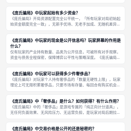
一，是玩家调节债务压力、规避熊市风险、优化资产结构的关键手
段，新手容易忽略该机制，盲目募资导致债务堆积、后期崩盘。募
《庞氏骗局》中玩家起始有多少资金？
资跳过无
《庞氏骗局》开局资源配置完全公平统一，「所有玩家对局初始起
始资金额度完全一致」，无新手优待、无老手加成、无随机差异，
从根源保障成都桌游线下对局的公平公正，杜绝开局资源差距，让
胜负完全取决于玩家的运营策略、风控能力与博弈思路，而非初始
《庞氏骗局》中玩家的现金是公开信息吗？玩家屏幕的作用是
资源优劣
什么？
仅有玩家的产业持有数量、品类为公开信息，可被所有对手观察，
资金与债务全程保密，保障博弈公平性与策略深度。《庞氏骗局》
严格区分公开信息与私密信息，「玩家手中的现金余额、未到期债
务、持有资金卡明细均为绝对私密信息」，其余玩家无法查看、无
《庞氏骗局》中玩家可以获得多少件奢侈品？
法预判，
《庞氏骗局》对玩家个人持有奢侈品的「数量无硬性上限」，玩家
理论上可无限积累奢侈品，只要市场有存量、每回合有购买机会，
即可持续购入、叠加计分道具，无持有数量封顶、无品类限制、无
叠加惩罚，是玩家后期持续拉高总分的核心渠道，也是长线运营的
《庞氏骗局》中「奢侈品」是什么？如何获得？有什么作用？
核心收益
《庞氏骗局》中的「奢侈品」是游戏专属的「纯正向计分道具」，
无任何负面效果、无风险压力、无运营负担，是玩家对局后期拉开
分差、逆袭翻盘的核心关键道具，和产业得分共同构成游戏完整计
分体系，对最终胜负起到决定性作用，也是高阶玩家冲分的核心重
《庞氏骗局》中交易价格是公开的还是秘密的？
点。奢侈