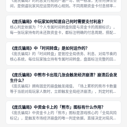
《庞氏骗局》的利息支付规则严谨严苛、统一标准，无任何弹性空
间，是倒逼玩家风控运营的核心规则。不同周期资金卡付息频率差
异明显，3CD短期资金卡付息间隔短、压力密集，适合短期周转、
快速套利；6CD长期资金卡付息间隔长、压力分散，适合长线布
《庞氏骗局》中玩家如何知道自己何时需要支付利息？
局、稳
核心判定依据为「个人专属时间转盘刻度与资金卡的周期标识」，
每一张玩家持有的未还款资金卡，都标注明确的付息周期，搭配转
盘实时刻度，可精准锁定每一次利息支付回合。《庞氏骗局》拥有
清晰直观的利息判定体系，玩家可通过双重标识精准掌握付息时
《庞氏骗局》中「时间转盘」是如何运作的？
间，无需人
《庞氏骗局》的「时间转盘」是管控全局债务、利息、对局节奏的
核心系统，每位玩家独立持有专属时间转盘，盘面标注完整的回合
刻度与利息结算节点，所有资金卡的付息周期、债务到期时间全部
依托转盘刻度判定，是本作时间压力、债务压力的核心来源，全程
《庞氏骗局》中熊市卡出现几张会触发经济崩溃？崩溃后会发
自动化标
生什么？
《庞氏骗局》拥有固定的崩盘触发阈值，「场上累积的熊市卡数量
等于当前对局玩家人数时，立即触发全局经济崩溃」，判定时机为
每回合崩盘检查阶段，无需累计超额，持平即触发，三至五人对局
对应不同的崩盘阈值，人数越多越容易触发崩盘，完美适配多人高
《庞氏骗局》中资金卡上的「熊市」图标有什么作用？
风险博弈
《庞氏骗局》中资金卡上的「熊市」图标是游戏核心的「全局风险
标记」，是触发市场经济崩盘的唯一判定依据，直接决定对局风险
等级与后续结算规则，也是玩家风控运营的核心重点。每一张带有