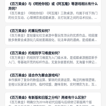
《百万美金》与《明抢你钱》或《阿瓦隆》等游戏相比有什么
内硬核桌
异同？
《百万美金》《明抢你钱》《阿瓦隆》三款桌游，均属于线下热门
的社交互动、心理博弈类成都桌游，主打玩家之间的话术拉扯、局
势判断与策略博弈，弱化纯运气玩法，注重玩家主观操作，适配聚
会破冰、好友切磋的游玩场景，这是三款作品最核心的共同点，也
《百万美金》的重玩性如何？
是三者广
《百万美金》是轻量化社交桌游中重玩性顶尖的优质作品，彻底摆
脱多数聚会桌游玩几局就套路固化、玩法单调的通病，是成都桌游
线下长期连刷、反复游玩的常驻佳作。本作没有固定的必胜套路、
没有一成不变的对局公式，每一局的玩家阵容、谈判风格、选角思
《百万美金》的规则学习难度如何？
路、局势
《百万美金》的规则学习难度为入门级水准，是成都桌游圈层新手
入门、零基础开荒的标杆作品，无复杂嵌套机制、无海量卡牌记
忆、无繁琐结算流程，整体规则逻辑清晰、闭环完整、通俗易懂。
零基础桌游新手仅需三至五分钟即可掌握基础游玩逻辑，熟练一轮
《百万美金》适合作为聚会游戏吗？
完整对局后
本作摒弃了复杂的数值运算、繁琐的资源运营、晦涩的推理逻辑，
全程以玩家话术谈判、临时结盟、趣味背刺、实时博弈为主，互动
性拉满，无玩家挂机、无枯燥空窗期，全员全程参与对局。作为聚
会游戏，本作优势十分突出，上手门槛极低，新手五分钟听懂规
《百万美金》有新版和旧版之分吗？两者有什么区别？
则，十分钟
《百万美金》明确分为2016年初代旧版与后续修订新版两个版