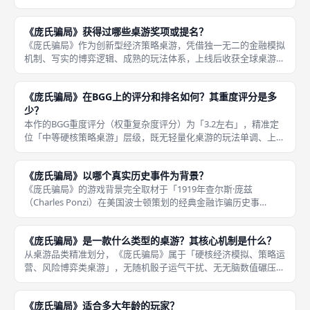
转、延迟付息的模式，搭建属于自己的虚假金融体系。玩家无需创
造实际收益，仅依靠资金轮转、债务置换、对手交易维持体系运
《庞氏骗局》获得过哪些桌游奖项或提名？
转，模拟真实
《庞氏骗局》作为创新型经济策略桌游，凭借独一无二的金融模拟
机制、写实的博弈逻辑、成熟的玩法体系，上线后收获全球桌游行
业的广泛认可，斩获多项国际权威桌游奖项提名，是小众硬核桌游
中获奖认可度极高的代表作。本作虽不属于大众爆款获奖桌游，但
《庞氏骗局》在BGG上的评分和排名如何？其重度评分是多
在经济题
少？
本作的BGG重度评分（权重复杂度评分）为「3.2左右」，精准定
位「中等硬核策略桌游」层级，既无轻量化桌游的玩法单调、上限
过低问题，也无重度重策桌游的规则繁琐、学习成本过高问题，复
杂度适中、策略深度充足，专门适配有一定桌游基础、追求逻辑博
《庞氏骗局》以哪个真实历史事件为背景？
弈与
《庞氏骗局》的游戏背景完全取材于「1919年查尔斯·庞兹
（Charles Ponzi）在美国波士顿策划的经典金融诈骗历史事
件」，该事件是全球金融史上最知名的庞氏骗局原型，也是金融教
科书重点收录的经典诈骗案例，游戏高度还原本次事件的核心运作
《庞氏骗局》是一款什么类型的桌游？其核心机制是什么？
逻
从桌游品类精准划分，《庞氏骗局》属于「硬核经济模拟、策略运
营、风险博弈类桌游」，无随机骰子运气干扰、无无脑数值碾压，
全程依靠玩家主观决策、风险把控、交易博弈、长线布局决定对局
胜负，是国内桌游圈层少有的写实金融模拟类佳作，也是成都桌游
《庞氏骗局》适合多大年龄的玩家？
资深玩家