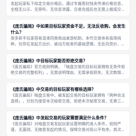
发起玩家私下拟定交易价格后，通过专属密封钱夹传递价格信息，
全程无公示、无旁听、无信息泄露，交易完成后也无需上报成交金
额、无需公开交易明细。《庞氏骗局》暗盘交易的核心特色就是
「全程秘密定价、私密交割」，交易价格绝对保密，不会公开公
《庞氏骗局》中如果目标玩家资金不足，无法反收购，会发生
示，整场对局
什么？
很多新手玩家容易混淆同类商战桌游机制，本作交易体系极简纯
粹，仅存在发起方出价、被动方取舍的基础逻辑，无反向竞价、无
资金对冲、无强制置换，资金缺口不会带来额外对局影响。《庞氏
骗局》规则体系中「不存在反收购机制」，因此目标玩家资金不足
《庞氏骗局》中目标玩家能否拒绝交易？
不会触发特
《庞氏骗局》官方规则明确，「暗盘交易的目标玩家拥有无条件拒
绝交易的完整权利」，无需说明理由、无需承担损失、无次数限
制，可根据自身对局局势、资产价值、资金需求自由否决对手的交
易邀约，这是被动玩家核心的博弈权益，也是制衡主动交易方的关
《庞氏骗局》中交易的目标玩家有哪些选择？
键规则，有
《庞氏骗局》暗盘交易中，被发起交易的目标玩家拥有「两种合法
选择」，分别为接受本次秘密交易、拒绝本次秘密交易，无第三种
折中选项，选择权完全归属目标玩家，充分保障被动交易方的博弈
权益，避免被对手强制掠夺资产，贴合公平博弈的核心原则。若目
《庞氏骗局》中发起交易的玩家需要满足什么条件？
标玩家选
《庞氏骗局》对暗盘交易发起玩家设置明确的准入条件，规则严
谨、无漏洞、无随意发起的情况，保障交易对局公平有序。其次是
「次数限制条件」，每位玩家「每回合仅限发起一次暗盘交易」，