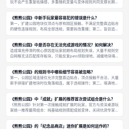
玩不会产生重复枯燥感，多重随机变量与变体规则共同支撑长期游
玩体验，核心重玩来源分为四点：第一，板块领取随机，每次覆盖
施工图标抽取的动物房屋、围栏、绿地板块形状、分值不固定，每
《熊熊公园》中新手玩家最容易犯的错误是什么？
一局的资
第一，扩建公园地块仅顶点与原有园区接触，不满足完整直边贴合
的硬性连接规则，布局全部违规，需要拆改重摆；第二，盲目追求
快速填满四块公园区域触发结束，全程只解锁地块，极少覆盖白色
水泥车、橙色挖掘机图标，缺少高分动物房屋与围栏板块，收尾回
《熊熊公园》中是否存在无法完成游戏的情况？如何解决？
合被对手
造成填充停滞的核心原因是玩家前期布局规划失误，大量不规则空
白网格无法匹配库存板块，只能反复pass领取绿地，减缓地块填充
速度，对应的两种标准解决方式：第一，调整布局思路，优先用大
尺寸动物房屋、围栏板块填充大片区域，预留规整空白适配绿地，
《熊熊公园》的规则书中哪些细节容易被忽略？
减少
第一，公园区域连接仅允许完整直边贴合，顶点接触不合法，大量
新手拼接扩建地块时仅角落相连，属于违规操作；第二，填满地块
后熊雕像必须本回合即时放置，不可囤积留存，不少玩家会延后摆
放打乱雕像分值库存；第三，触发游戏结束后所有玩家拥有独立收
《熊熊公园》中「成就」扩展的推荐首次尝试组合是什么？
尾回合，
《熊熊公园》针对第一次接触成就扩展的玩家，官方与资深桌游玩
家统一推荐最简组合：纯基础规则搭配成就变体，关闭坑洞专家变
体、纪念品商店迷你扩展，仅保留板块放置、图标奖励、公园扩
建、熊雕像基础机制，叠加三块随机成就目标，最大化降低规则理
《熊熊公园》的「纪念品商店」迷你扩展是如何运作的？
解负担。这