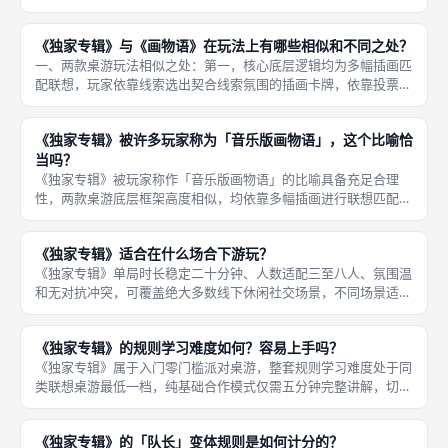
推理线索的固有框架，实现听觉、视觉双感官联动游玩，创新点分
为四大核心层面。第一，线索载体革新，常规桌游音乐仅作为背景
《独家专辑》与《画物语》在玩法上有哪些相似和不同之处？
氛围音，
一、两款桌游玩法相似之处：第一，核心底层逻辑均为多幅插画匹
配联想，玩家依靠线索选出契合线索氛围的插画卡牌，依靠投票完
成得分判定；第二，定位同为轻量派对破冰桌游，规则简单、上手
快速，适配三至八人多人聚会场景，单局时长控制在半小时以内；
《独家专辑》被许多玩家称为「音乐版画物语」，这个比喻恰
第三，美
当吗？
《独家专辑》被玩家称作「音乐版画物语」的比喻具备充足合理
性，两款桌游底层框架高度相似，均依靠多幅插画进行联想匹配，
属于同一大类派对社交桌游，同时核心媒介的差异让二者形成清晰
区分。《画物语》依靠玩家口头描述、文字暗示引导他人匹配插
《独家专辑》适合在什么场合下游玩？
画，核心载体
《独家专辑》单局时长稳定二十分钟、人数适配三至八人、氛围温
和无对抗冲突，可覆盖绝大多数线下休闲社交场景，不同场景适配
对应游玩模式，适配性极强。第一，家庭亲子场合：选用合作模式
搭配儿童轻音乐歌单，无激烈竞争，锻炼孩子审美感知，适合周末
《独家专辑》的规则学习难度如何？容易上手吗？
居家、家
《独家专辑》属于入门零门槛派对桌游，整套规则学习难度处于同
类联想桌游最低一档，纯基础合作模式仅需五分钟完整讲解，切换
竞争、队长变体仅补充少量计分与身份规则，额外讲解时间不超过
三分钟，不存在复杂资源循环、多维度计分、多层触发机制等硬核
《独家专辑》的「队长」变体规则是如何计分的？
设定。规