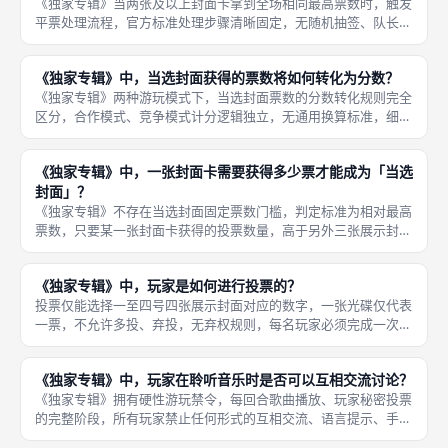
《独家专辑》当两张及以上封面卡拿到全场相同最高票数时，触发
平票处理流程，官方标准处理步骤清晰固定，无随机抽签、队长独
断等强制判定规则，完整流程如下：第一，全体玩家开放自由讨
论，分享各自认为哪一张平票封面更适配本轮播放的歌曲，交流插
《独家专辑》中，当选封面获得的票数将如何转化为分数？
画情绪、曲
《独家专辑》两种游玩模式下，当选封面票数的分数转化规则完全
区分，合作模式、竞争模式计分逻辑独立，无通用换算标准，细则
如下：第一，基础合作模式：本轮当选封面收获的全部投票数量，
直接换算为本轮团队得分，取用对应数量的一分筹码放置在该封面
《独家专辑》中，一张封面卡需要获得多少票才能成为「当选
卡上，九
封面」？
《独家专辑》不存在当选封面固定票数门槛，判定标准为相对最高
票数，只要某一张封面卡获得的投票数量，高于另外三张展示封面
的票数，即可直接判定为本轮「当选封面」，放入桌面三乘三网格
填充矩阵，票数数值无硬性最低要求，三人对局仅两票、八人对局
《独家专辑》中，玩家是如何进行投票的？
四票都可
投票仅能选择一至四号四张展示封面对应的数字，一张光碟仅代表
一票，不允许多投、弃投，无弃权规则，每名玩家必须完成一次投
票；竞争模式、合作模式投票操作流程完全一致，仅后续计分规则
区分差异，投票道具、匿名同步翻开机制无任何改动。《独家专
《独家专辑》中，玩家在聆听音乐时是否可以互相交流讨论？
辑》采用匿
《独家专辑》拥有硬性游玩禁令，每回合歌曲播放、玩家秘密投票
的完整阶段，所有玩家禁止任何形式的互相交流、语言提示、手势
暗示、眼神示意，不能讨论曲风、插画画面、个人偏好，全程保持