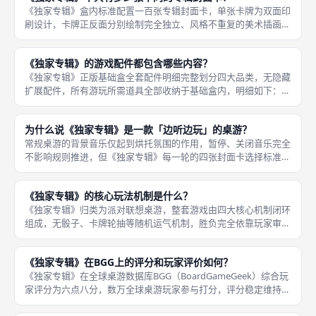
《独家专辑》盒内标准配置一百张专辑封面卡，单张卡牌为双面印
刷设计，卡牌正反面分别绘制完全独立、风格不重复的美术插画，
无正反面画面复用情况，全部插画由73位全球独立艺术家分别创
作，全局合计两百款独一无二的封面视觉画面，不存在重复图案，
《独家专辑》的游戏配件都包含哪些内容？
大幅提升
《独家专辑》正版基础盒全套配件明细完整划分四大品类，无隐藏
扩展配件，所有游玩所需道具全部收纳于基础盒内，明细如下：第
一，专辑封面卡牌：总计100张方形封面卡，每张卡牌正反面印有
独立插画，合计200幅不同美术画面，是游戏核心联想道具；第
为什么说《独家专辑》是一款「边听边玩」的桌游？
二，投
常规桌游的背景音乐仅起到烘托氛围的作用，暂停、关闭音乐完全
不影响规则推进，但《独家专辑》每一轮的四张封面卡选择标准，
完全由当前播放歌曲的情绪、曲风、节奏决定，玩家需要同步聆听
旋律捕捉画面适配方向，听歌阶段禁止交流，专注感受音乐传递的
《独家专辑》的核心玩法机制是什么？
氛围才能
《独家专辑》归类为派对联想桌游，整套游戏由四大核心机制闭环
组成，无骰子、卡牌轮抽等随机运气机制，胜负完全依靠玩家审美
共情与情绪预判，四大机制拆解如下：第一，音乐情绪联想机制：
对局前全体玩家选定统一歌单，每回合随机播放一首歌曲，玩家依
《独家专辑》在BGG上的评分和玩家评价如何？
靠旋律、
《独家专辑》在全球桌游数据库BGG（BoardGameGeek）综合玩
家评分为六点八分，数万全球桌游玩家参与打分，评分稳定维持在
轻策派对桌游中等偏上区间，差异化题材是本作最大加分项，扣分