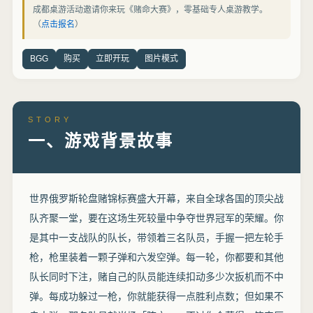
成都桌游活动邀请你来玩《赌命大赛》，零基础专人桌游教学。
（
点击报名
）
BGG
购买
立即开玩
图片模式
STORY
一、游戏背景故事
世界俄罗斯轮盘赌锦标赛盛大开幕，来自全球各国的顶尖战
队齐聚一堂，要在这场生死较量中争夺世界冠军的荣耀。你
是其中一支战队的队长，带领着三名队员，手握一把左轮手
枪，枪里装着一颗子弹和六发空弹。每一轮，你都要和其他
队长同时下注，赌自己的队员能连续扣动多少次扳机而不中
弹。每成功躲过一枪，你就能获得一点胜利点数；但如果不