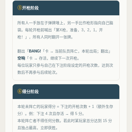
⑤
开枪阶段
所有人一手放在子弹牌堆上，另一手比作枪形指向自己脑
袋。每轮开枪前喊出「第X枪，准备，3，2，1，开
枪！」，所有人同时翻开一张牌。
翻出「
BANG!
「卡 → 当前队员阵亡，本轮出局；翻出」
空响
「卡 → 存活，继续下一次开枪。
每位玩家只参与自己在下注阶段设定的开枪次数，达到次
数后不再参与后续轮次。
⑥
得分阶段
本轮未阵亡的玩家得分 = 下注的开枪次数 + 1（额外生存
分）。例：下注 4 次且存活 → 得 5 分。
本轮阵亡者不得任何分数。若此时某玩家总分达到 15 分
且独占最高，立即获胜。