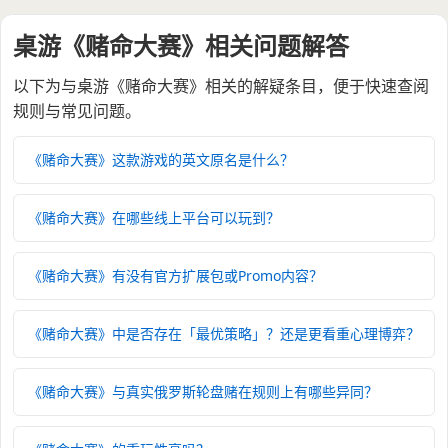
开局多下注，快速拉分
桌游《赌命大赛》相关问题解答
初始子弹堆只有 1 张BANG!，6次开枪触发实弹的概
率约为 17%。前几轮大胆下注风险可控，快速积分比
以下为与桌游《赌命大赛》相关的解疑条目，便于快速查阅
保守存活更有优势。
规则与常见问题。
《赌命大赛》这款游戏的英文原名是什么？
作弊前要观察对手的行为
藏BANG!卡可以规避本轮所有风险，但被抓会直接损
《赌命大赛》在哪些线上平台可以玩到？
失一名队员。只在对手不可能质疑你（如对手已用过
本轮质疑权）时再考虑作弊。
《赌命大赛》有没有官方扩展包或Promo内容？
质疑要选准时机，不要轻易出手
《赌命大赛》中是否存在「最优策略」？还是更看重心理博弈？
质疑失败会让自己的枪里多一颗永久实弹，风险极
高。确认对手异常（如一直存活且不下高注）再出
手，成功率更高。
《赌命大赛》与真实俄罗斯轮盘赌在规则上有哪些异同？