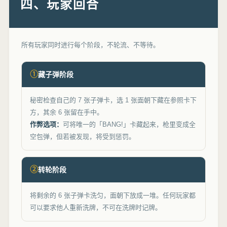
四、玩家回合
所有玩家同时进行每个阶段，不轮流、不等待。
①
藏子弹阶段
秘密检查自己的 7 张子弹卡，选 1 张面朝下藏在参照卡下
方，其余 6 张留在手中。
作弊选项：
可将唯一的「BANG!」卡藏起来，枪里变成全
空包弹，但若被发现，将受到惩罚。
②
转轮阶段
将剩余的 6 张子弹卡洗匀，面朝下放成一堆。任何玩家都
可以要求他人重新洗牌，不可在洗牌时记牌。