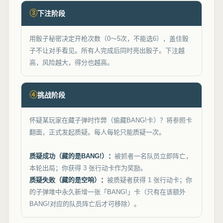
③
下注阶段
用骰子秘密决定开枪次数（0～5次，不能选6），盖住骰
子不让对手看见。所有人完成后同时亮出骰子。下注越
高，风险越大，得分也越高。
④
挑战阶段
怀疑某玩家在藏子弹时作弊（偷藏BANG!卡）？将参照卡
翻面，正式发起质疑。每人每轮只能质疑一次。
质疑成功（藏的是BANG!）：
被抓者一名队员立即阵亡，
本轮出局；你获得 3 张行动卡作为奖励。
质疑失败（藏的是空响）：
被质疑者获得 1 张行动卡；你
的子弹堆中永久新增一张「BANG!」卡（只有在该额外
BANG!对应的队员阵亡后才可移除）。