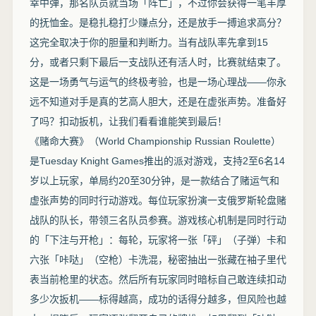
幸中弹，那名队员就当场「阵亡」，不过你会获得一笔丰厚
的抚恤金。是稳扎稳打少赚点分，还是放手一搏追求高分？
这完全取决于你的胆量和判断力。当有战队率先拿到15
分，或者只剩下最后一支战队还有活人时，比赛就结束了。
这是一场勇气与运气的终极考验，也是一场心理战——你永
远不知道对手是真的艺高人胆大，还是在虚张声势。准备好
了吗？扣动扳机，让我们看看谁能笑到最后！
《赌命大赛》（World Championship Russian Roulette）
是Tuesday Knight Games推出的派对游戏，支持2至6名14
岁以上玩家，单局约20至30分钟，是一款结合了赌运气和
虚张声势的同时行动游戏。每位玩家扮演一支俄罗斯轮盘赌
战队的队长，带领三名队员参赛。游戏核心机制是同时行动
的「下注与开枪」：每轮，玩家将一张「砰」（子弹）卡和
六张「咔哒」（空枪）卡洗混，秘密抽出一张藏在袖子里代
表当前枪里的状态。然后所有玩家同时暗标自己敢连续扣动
多少次扳机——标得越高，成功的话得分越多，但风险也越