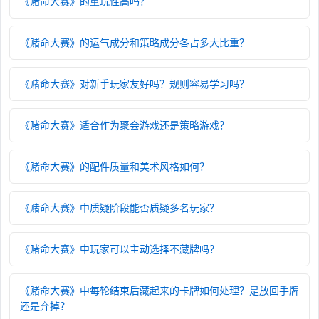
《赌命大赛》的重玩性高吗？
被质疑失败后要善用额外BANG!卡
被冤枉后枪里多了实弹很难受，但可以主动让对应队
《赌命大赛》的运气成分和策略成分各占多大比重？
员「牺牲」来清除这颗额外子弹，同时换取 1 张行动
卡和重置子弹堆。
《赌命大赛》对新手玩家友好吗？规则容易学习吗？
行动卡是逆转命运的关键
《赌命大赛》适合作为聚会游戏还是策略游戏？
行动卡可以改变开枪方向、偷看对手牌堆、跳过死亡
等，在关键回合打出一张好的行动卡往往比赌概率更
《赌命大赛》的配件质量和美术风格如何？
稳。注意行动卡后进先结算，可以用后手盖掉对手的
行动卡效果。
《赌命大赛》中质疑阶段能否质疑多名玩家？
《赌命大赛》中玩家可以主动选择不藏牌吗？
《赌命大赛》中每轮结束后藏起来的卡牌如何处理？是放回手牌
还是弃掉？