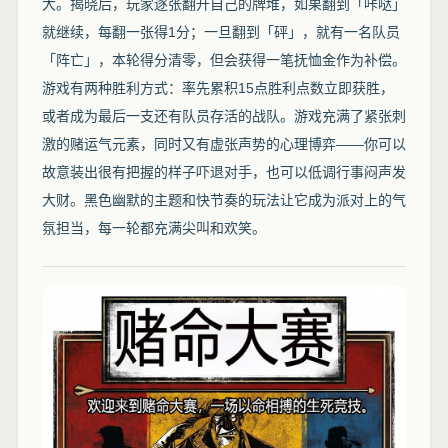
大。揭晓后，玩家逐张翻开自己的牌堆，如果翻到「咔哒」
就继续，每翻一张得1分；一旦翻到「砰」，就有一名队员
「阵亡」，本轮得分清零，但会获得一笔抚恤金作为补偿。
游戏有两种胜利方式：率先累积15点胜利点数立即获胜，
或者成为最后一支还有队员存活的战队。游戏充满了紧张刺
激的赌运气元素，同时又有虚张声势的心理博弈——你可以
故意装出很有把握的样子吓退对手，也可以低调行事闷声发
大财。黑色幽默的主题和快节奏的玩法让它成为派对上的气
氛担当，每一轮都充满尖叫和欢笑。