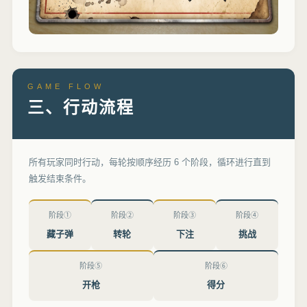
GAME FLOW
三、行动流程
所有玩家同时行动，每轮按顺序经历 6 个阶段，循环进行直到
触发结束条件。
阶段①
阶段②
阶段③
阶段④
藏子弹
转轮
下注
挑战
阶段⑤
阶段⑥
开枪
得分