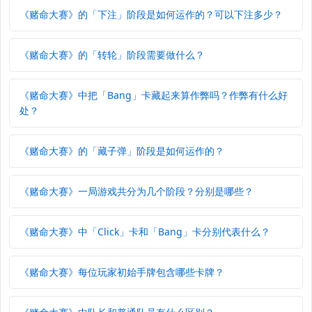
《赌命大赛》的「下注」阶段是如何运作的？可以下注多少？
《赌命大赛》的「转轮」阶段需要做什么？
《赌命大赛》中把「Bang」卡藏起来算作弊吗？作弊有什么好
处？
《赌命大赛》的「藏子弹」阶段是如何运作的？
《赌命大赛》一局游戏共分为几个阶段？分别是哪些？
《赌命大赛》中「Click」卡和「Bang」卡分别代表什么？
《赌命大赛》每位玩家初始手牌包含哪些卡牌？