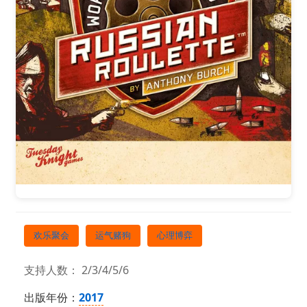
欢乐聚会
运气赌狗
心理博弈
支持人数： 2/3/4/5/6
出版年份：
2017