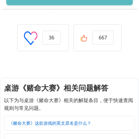
36
667
桌游《赌命大赛》相关问题解答
以下为与桌游《赌命大赛》相关的解疑条目，便于快速查阅
规则与常见问题。
《赌命大赛》这款游戏的英文原名是什么？