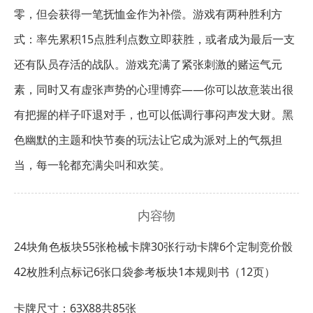
零，但会获得一笔抚恤金作为补偿。游戏有两种胜利方
式：率先累积15点胜利点数立即获胜，或者成为最后一支
还有队员存活的战队。游戏充满了紧张刺激的赌运气元
素，同时又有虚张声势的心理博弈——你可以故意装出很
有把握的样子吓退对手，也可以低调行事闷声发大财。黑
色幽默的主题和快节奏的玩法让它成为派对上的气氛担
当，每一轮都充满尖叫和欢笑。
内容物
24块角色板块
55张枪械卡牌
30张行动卡牌
6个定制竞价骰
42枚胜利点标记
6张口袋参考板块
1本规则书（12页）
卡牌尺寸：63X88共85张