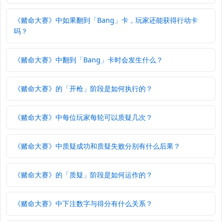
《赌命大赛》中如果翻到「Bang」卡，玩家还能获得行动卡
吗？
《赌命大赛》中翻到「Bang」卡时会发生什么？
《赌命大赛》的「开枪」阶段是如何执行的？
《赌命大赛》中每位玩家每轮可以质疑几次？
《赌命大赛》中质疑成功和质疑失败分别有什么后果？
《赌命大赛》的「质疑」阶段是如何运作的？
《赌命大赛》中下注数字与得分有什么关系？