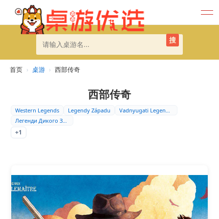
搜
首页
›
桌游
›
西部传奇
西部传奇
Western Legends
Legendy Západu
Vadnyugati Legendá…
Легенди Дикого Зах…
+1