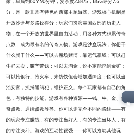
家，单局约60至90分钟，复杂度2.84/5，BGG评分7.6
分，是一款非常有特色的西部主题游戏。游戏核心机制是
开放沙盒与多路径得分：玩家们扮演美国西部的历史人
物，在一个开放的世界里自由活动，用各种方式积累传奇
点数，成为最有名的传奇人物。游戏是沙盒玩法，你想干
什么就干什么——可以去赌场赌博，靠运气赢钱；可以赶
牛群去卖，赚辛苦钱；可以去淘金，说不定能挖到金矿；
可以抢银行、抢火车，来钱快但会增加通缉度；也可以当
治安官，抓捕通缉犯，维护正义。每个玩家都有自己的角
↑
色，有独特的技能。游戏有各种资源——钱、牛、金、传
顶部
奇点数、通缉点数等等。你可以走完全不同的路线——有
的玩家专注赚钱，有的专注当好人，有的专注当坏人，有
的专注决斗。游戏的互动性很强——你可以抢劫其他玩