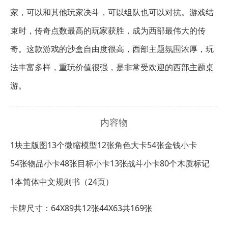
家，可以和其他玩家决斗，可以组队也可以对抗。游戏结
束时，传奇点数最高的玩家获胜，成为西部最伟大的传
奇。这款游戏的沙盒自由度很高，西部主题氛围浓厚，玩
法丰富多样，重玩价值很强，是非常受欢迎的西部主题桌
游。
内容物
1块主版图
13个微缩模型
12张角色大卡
54张金钱小卡
54张物品小卡
48张目标小卡
13张战斗小卡
80个木质标记
1本简体中文规则书（24页）
卡牌尺寸：64X89共12张
44X63共169张