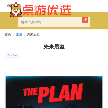
搜
首页
›
桌游
›
先来后盗
先来后盗
The Plan