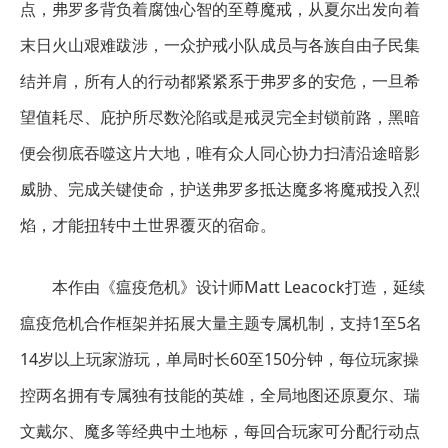
点，弗罗多背负着腐蚀心智的至尊魔戒，从夏尔出发向着
末日火山艰难跋涉，一众护戒小队成员与各族自由子民集
结并肩，所有人的行动都紧紧系于弗罗多的安危，一旦希
望值耗尽、庇护所尽数沦陷或是戒灵完全封锁前路，黑暗
便会彻底吞噬这片大地，唯有众人同心协力扫清沿途暗影
威胁、完成关键使命，护送弗罗多抵达魔多将魔戒投入烈
焰，才能扭转中土世界覆灭的宿命。
本作由《瘟疫危机》设计师Matt Leacock打造，延续
瘟疫危机合作框架并拓展大量主题专属机制，支持1至5名
14岁以上玩家游玩，单局时长60至150分钟，每位玩家操
控两名拥有专属独有技能的英雄，全局地图还原夏尔、瑞
文戴尔、魔多等经典中土地标，每回合玩家可分配行动点