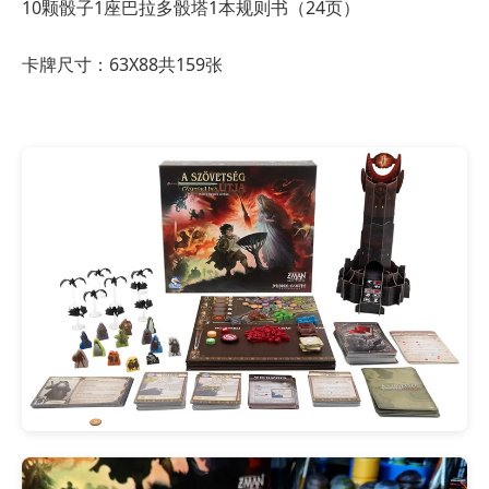
10颗骰子
1座巴拉多骰塔
1本规则书（24页）
卡牌尺寸：63X88共159张