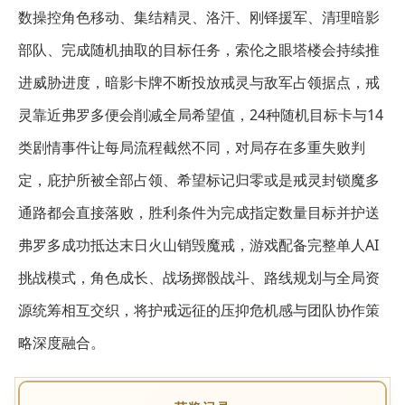
数操控角色移动、集结精灵、洛汗、刚铎援军、清理暗影
部队、完成随机抽取的目标任务，索伦之眼塔楼会持续推
进威胁进度，暗影卡牌不断投放戒灵与敌军占领据点，戒
灵靠近弗罗多便会削减全局希望值，24种随机目标卡与14
类剧情事件让每局流程截然不同，对局存在多重失败判
定，庇护所被全部占领、希望标记归零或是戒灵封锁魔多
通路都会直接落败，胜利条件为完成指定数量目标并护送
弗罗多成功抵达末日火山销毁魔戒，游戏配备完整单人AI
挑战模式，角色成长、战场掷骰战斗、路线规划与全局资
源统筹相互交织，将护戒远征的压抑危机感与团队协作策
略深度融合。