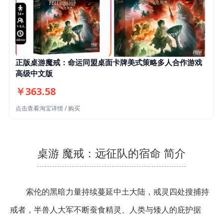
正版桌游魔戒：命运同盟桌面卡牌美式策略多人合作游戏
高级中文版
￥363.58
点击查看淘宝详情 / 购买
桌游 魔戒：远征队的宿命 简介
索伦的黑暗力量持续蔓延中土大陆，戒灵四处搜捕持
戒者，半兽人大军不断蚕食精灵、人类与矮人的庇护据