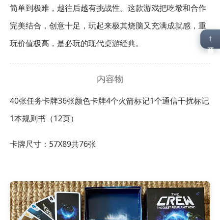
简单到极难，越往后越有挑战性。这款游戏把吃墩和合作
完美结合，创意十足，玩起来极其烧脑又充满成就感，重
↑
玩价值极高，是必玩的现代桌游经典。
顶部
内容物
40张任务卡牌
36张颜色卡牌
4个火箭标记
1个通信干扰标记
1本规则书（12页）
卡牌尺寸：57X89共76张