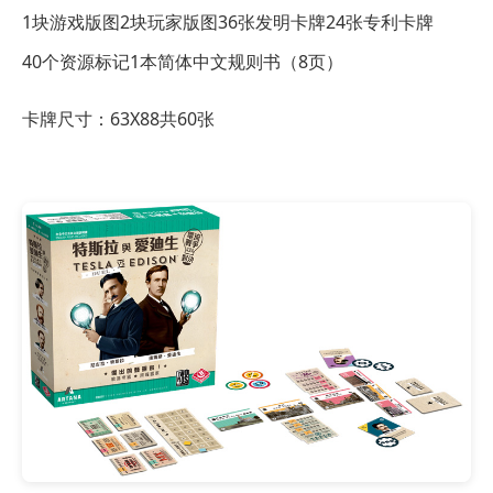
1块游戏版图
2块玩家版图
36张发明卡牌
24张专利卡牌
40个资源标记
1本简体中文规则书（8页）
卡牌尺寸：63X88共60张