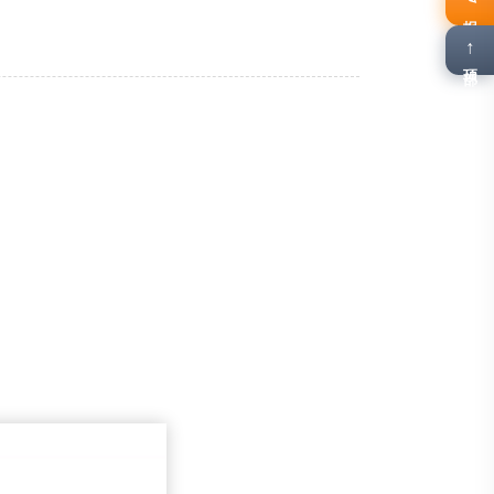
报名
↑
顶部