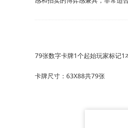
感和拍卖的博弈感兼具，非常适
79张数字卡牌
1个起始玩家标记
1
卡牌尺寸：63X88共79张