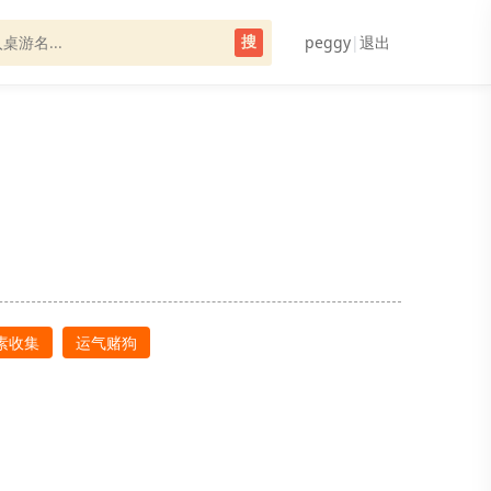
peggy
|
退出
搜
素收集
运气赌狗