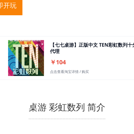
即开玩
【七七桌游】正版中文 TEN彩虹数列
代理
￥104
点击查看淘宝详情 / 购买
桌游 彩虹数列 简介