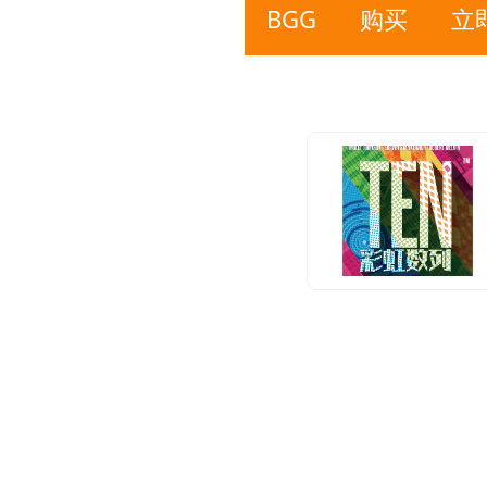
BGG
购买
立