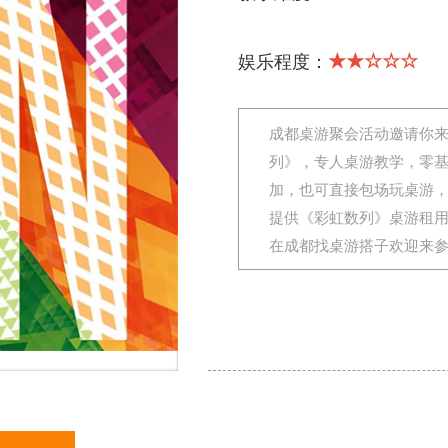
★★☆☆☆
娱乐程度：
成都桌游聚会活动邀请你
列》，专人桌游教学，零
加，也可直接包场玩桌游
提供《彩虹数列》桌游租
在成都找桌游搭子欢迎来