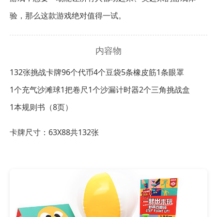
验，那么这款游戏绝对值得一试。
内容物
132张挑战卡牌
96个代币
4个豆袋
5条橡皮筋
1条眼罩
1个充气沙滩球
1把卷尺
1个沙漏计时器
2个三角挑战盒
1本规则书（8页）
卡牌尺寸：63X88共132张