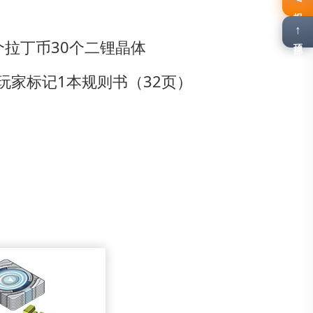
报名
↑
顶部
个拉丁币
30个二锂晶体
玩家标记
1本规则书（32页）