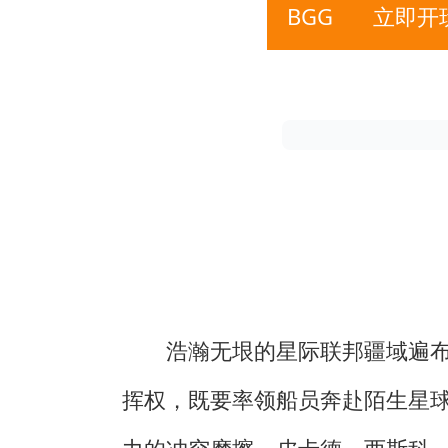
BGG
立即开
浩瀚无垠的星际联邦疆域遍
挥权，既要率领船员奔赴陌生星