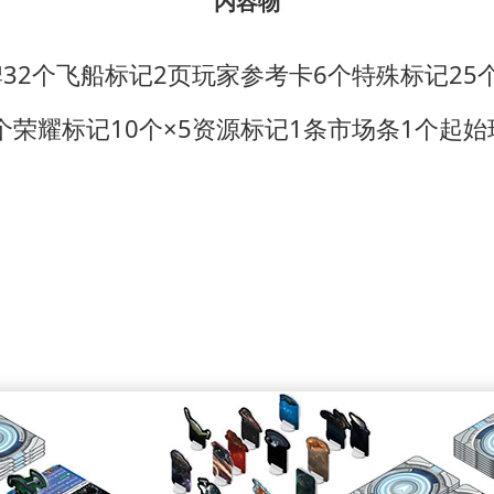
内容物
牌
32个飞船标记
2页玩家参考卡
6个特殊标记
25
0个荣耀标记
10个×5资源标记
1条市场条
1个起始