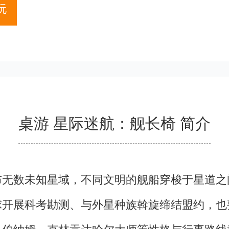
玩
桌游 星际迷航：舰长椅 简介
布无数未知星域，不同文明的舰船穿梭于星道之
球开展科考勘测、与外星种族斡旋缔结盟约，也