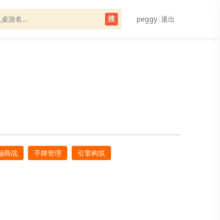
peggy
|
退出
搜
融商战
手牌管理
引擎构筑