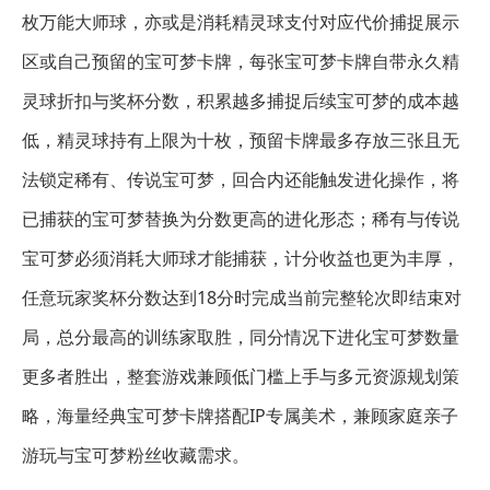
枚万能大师球，亦或是消耗精灵球支付对应代价捕捉展示
区或自己预留的宝可梦卡牌，每张宝可梦卡牌自带永久精
灵球折扣与奖杯分数，积累越多捕捉后续宝可梦的成本越
低，精灵球持有上限为十枚，预留卡牌最多存放三张且无
法锁定稀有、传说宝可梦，回合内还能触发进化操作，将
已捕获的宝可梦替换为分数更高的进化形态；稀有与传说
宝可梦必须消耗大师球才能捕获，计分收益也更为丰厚，
任意玩家奖杯分数达到18分时完成当前完整轮次即结束对
局，总分最高的训练家取胜，同分情况下进化宝可梦数量
更多者胜出，整套游戏兼顾低门槛上手与多元资源规划策
略，海量经典宝可梦卡牌搭配IP专属美术，兼顾家庭亲子
游玩与宝可梦粉丝收藏需求。