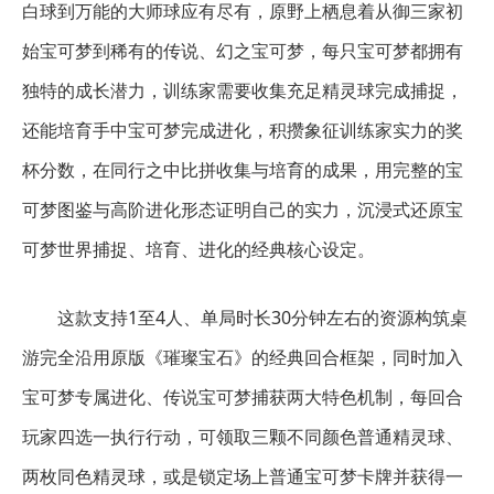
白球到万能的大师球应有尽有，原野上栖息着从御三家初
始宝可梦到稀有的传说、幻之宝可梦，每只宝可梦都拥有
独特的成长潜力，训练家需要收集充足精灵球完成捕捉，
还能培育手中宝可梦完成进化，积攒象征训练家实力的奖
杯分数，在同行之中比拼收集与培育的成果，用完整的宝
可梦图鉴与高阶进化形态证明自己的实力，沉浸式还原宝
可梦世界捕捉、培育、进化的经典核心设定。
这款支持1至4人、单局时长30分钟左右的资源构筑桌
游完全沿用原版《璀璨宝石》的经典回合框架，同时加入
宝可梦专属进化、传说宝可梦捕获两大特色机制，每回合
玩家四选一执行行动，可领取三颗不同颜色普通精灵球、
两枚同色精灵球，或是锁定场上普通宝可梦卡牌并获得一