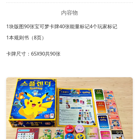
内容物
1块版图
90张宝可梦卡牌
40张能量标记
4个玩家标记
1本规则书（8页）
卡牌尺寸：65X90共90张